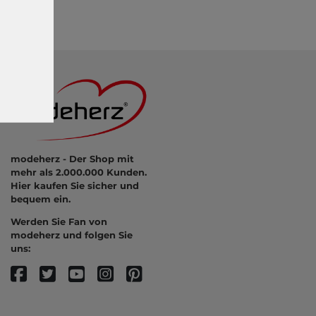
modeherz - Der Shop mit
mehr als 2.000.000 Kunden.
Hier kaufen Sie sicher und
bequem ein.
Werden Sie Fan von
modeherz und folgen Sie
uns: