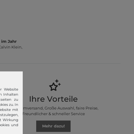
 im Jahr
lvin Klein,
er Website
n Inhalten
Ihre Vorteile
seiten zu
kies zu. In
Premiumversand, Große Auswahl, faire Preise,
ebsite mit
Freundlicher & schneller Service
stzulegen,
it Wirkung
ookies und
Mehr dazu!