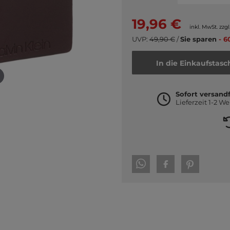
19,96 €
inkl. MwSt. zzgl
UVP:
49,90 €
/
Sie sparen
- 6
In die Einkaufstasc
Sofort versandf
Lieferzeit 1-2 W