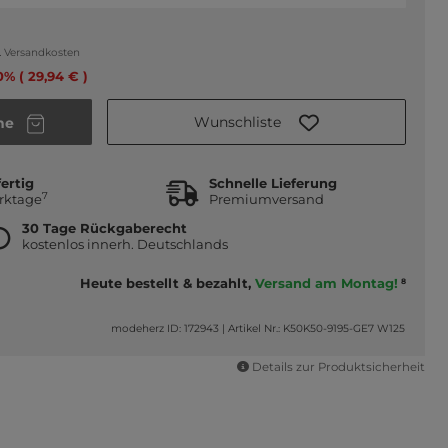
.
Versandkosten
0% ( 29,94 € )
Wunschliste
he
ertig
Schnelle Lieferung
7
erktage
Premiumversand
30 Tage Rückgaberecht
kostenlos innerh. Deutschlands
Heute bestellt & bezahlt,
Versand am Montag!
8
modeherz ID: 172943
|
Artikel Nr.: K50K50-9195-GE7 W125
Details zur Produktsicherheit