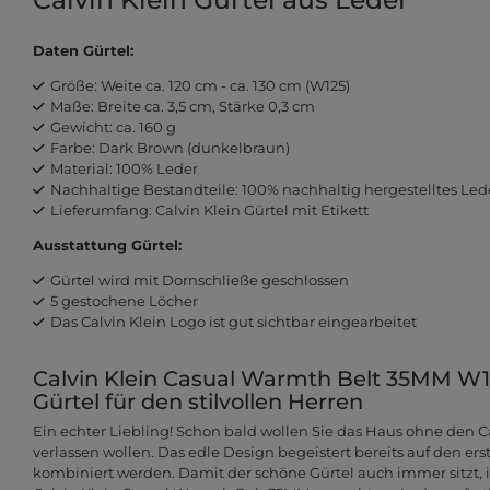
Daten Gürtel:
Größe: Weite ca. 120 cm - ca. 130 cm (W125)
Maße: Breite ca. 3,5 cm, Stärke 0,3 cm
Gewicht: ca. 160 g
Farbe: Dark Brown (dunkelbraun)
Material: 100% Leder
Nachhaltige Bestandteile: 100% nachhaltig hergestelltes Led
Lieferumfang: Calvin Klein Gürtel mit Etikett
Ausstattung Gürtel:
Gürtel wird mit Dornschließe geschlossen
5 gestochene Löcher
Das Calvin Klein Logo ist gut sichtbar eingearbeitet
Calvin Klein Casual Warmth Belt 35MM W12
Gürtel für den stilvollen Herren
Ein echter Liebling! Schon bald wollen Sie das Haus ohne den C
verlassen wollen. Das edle Design begeistert bereits auf den ers
kombiniert werden. Damit der schöne Gürtel auch immer sitzt, ist