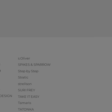
s.Oliver
k
SPIKES & SPARROW
g
Step by Step
Stratic
strellson
O
SURI FREY
DESIGN
TAKE IT EASY
Tamaris
TATONKA