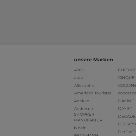
unsere Marken
4YOU
CHIEMS
abro
CINQUE
Affenzahn
COCCIN
American Tourister
coocazo
Anekke
DAKINE
Andersen
DAY ET
SHOPPER
DECADE
MANUFAKTUR
DELSEY 
b.belt
DerDieD
BECKMANN