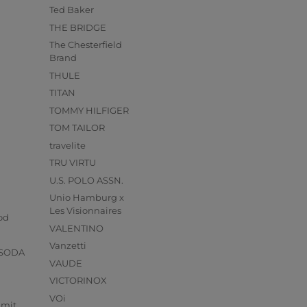
Ted Baker
THE BRIDGE
The Chesterfield
Brand
THULE
TITAN
TOMMY HILFIGER
TOM TAILOR
travelite
TRU VIRTU
U.S. POLO ASSN.
Unio Hamburg x
s
Les Visionnaires
od
VALENTINO
Vanzetti
 SODA
VAUDE
VICTORINOX
VOi
mmit