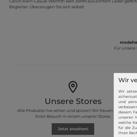
Calvin Klein Casual Warmth Belt 35MM aus echtem Leder gefertig
Begleiter. Überzeugen Sie sich selbst!
modeher
Für unsere
Wir v
Wir setze
sicherzus
Unsere Stores
und pers
verbessern
Alle Produkte live sehen und spüren! Wir freuen uns auf
diesem Fa
Ihren Besuch in einem unserer Stores.
unseren M
welche Ka
für die Z
Jetzt ansehen!
Ihren Rech