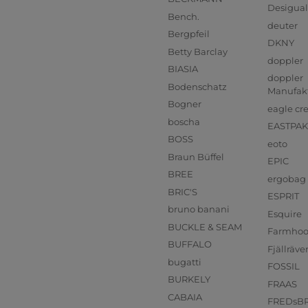
Desigual
Bench.
deuter
Bergpfeil
DKNY
Betty Barclay
doppler
BIASIA
doppler
Bodenschatz
Manufak
Bogner
eagle cr
boscha
EASTPAK
BOSS
eoto
Braun Büffel
EPIC
BREE
ergobag
BRIC'S
ESPRIT
bruno banani
Esquire
BUCKLE & SEAM
Farmho
BUFFALO
Fjällräve
bugatti
FOSSIL
BURKELY
FRAAS
CABAIA
FREDsB