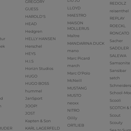
LIU JO
GREGORY
REDOLZ
LLOYD
GUESS
reisenthel
MAESTRO
HAROLD'S
REPLAY
MAISON
HEAD
ROECKL
MOLLERUS
Hedgren
RONCATO
Maître
tur
HELLY HANSEN
Sacher
MANDARINA DUCK
eek
Herschel
SADDLER
mano
HEYS
SALEWA
Marc Picard
H.I.S
Samsonite
march
Horizn Studios
Sansibar
Marc O'Polo
HUGO
satch
McNeill
HUGO BOSS
Schneider
MUSTANG
hummel
School-Mo
MUSTO
od
JanSport
Scooli
neoxx
n
JOOP!
SCOTCH &
NITRO
JOST
Scout
Oilily
Kapten & Son
Scouty
ORTLIEB
RUDER
KARL LAGERFELD
Sea to Su