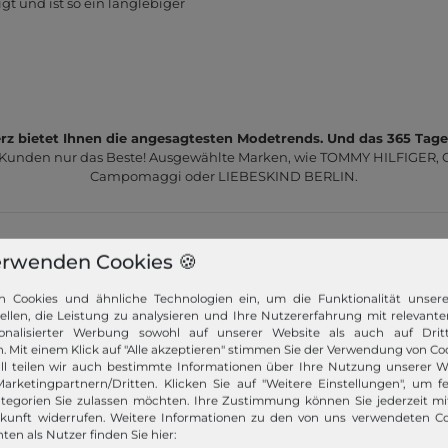
t und ist so ein langlebiger
z bietet Ihnen die angesagtesten Modetrends. Und das 365 Tage
 Kunden nur das Beste! Ausgewählte Marken, wie TOMMY HILFIGER, Ca
Campomaggi oder LIEBESKIND BERLIN.
erwenden Cookies 🍪
n Cookies und ähnliche Technologien ein, um die Funktionalität unser
tellen, die Leistung zu analysieren und Ihre Nutzererfahrung mit relevante
Schneller Versand!
onalisierter Werbung sowohl auf unserer Website als auch auf Dritt
. Mit einem Klick auf "Alle akzeptieren" stimmen Sie der Verwendung von Coo
Wir versenden Ihre Bestellung schnell per
ll teilen wir auch bestimmte Informationen über Ihre Nutzung unserer W
Premiumversand.
arketingpartnern/Dritten. Klicken Sie auf "Weitere Einstellungen", um fe
tegorien Sie zulassen möchten. Ihre Zustimmung können Sie jederzeit m
ukunft widerrufen. Weitere Informationen zu den von uns verwendeten C
Mehr dazu!
ten als Nutzer finden Sie hier: