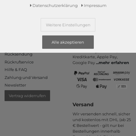
Daten­schutz­erklärung
Impressum
Weitere Einstellungen
Informationen
Zahlungsarten
Alle akzeptieren
PayPal, Kauf auf Rechnung,
Kontakt
Amazon Pay, Vor­kasse,
Rücksendung
Kredit­karte, Apple Pay,
Rückrufservice
Google Pay
...
mehr erfahren
Hilfe & FAQ
Zahlung und Versand
Newsletter
Vertrag widerrufen
Versand
Wir versenden schnell, sicher
und kostenlos mit DHL (ab 25
€ Bestell­wert - gilt nur bei
Bestel­lungen inner­halb