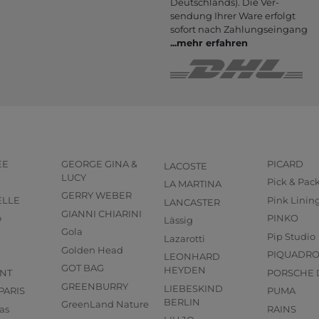
Deutsch­lands). Die Ver­
sendung Ihrer Ware er­folgt
sofort nach Zahlungs­eingang
...
mehr erfahren
EE
GEORGE GINA &
PICARD
LACOSTE
LUCY
Pick & Pac
LA MARTINA
GERRY WEBER
ELLE
Pink Linin
LANCASTER
GIANNI CHIARINI
o
PINKO
Lässig
Gola
Pip Studio
Lazarotti
Golden Head
PIQUADR
LEONHARD
GOT BAG
HEYDEN
NT
PORSCHE 
GREENBURRY
LIEBESKIND
PARIS
PUMA
BERLIN
GreenLand Nature
as
RAINS