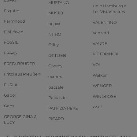
ESPRIT
MUSTANG
Unio Hamburg x
Esquire
Les Visionnaires
MUSTO
Farmhood
VALENTINO
neoxx
Fjällräven
Vanzetti
NITRO
FOSSIL
VAUDE
Oilily
FRAAS
VICTORINOX
ORTLIEB
FREDsBRUDER
VOi
Osprey
Fritzi aus Preußen
Walker
oxmox
FURLA
WENGER
pacsafe
Gabor
WINDROSE
Pactastic
Gabs
zwei
PATRIZIA PEPE
GEORGE GINA &
PICARD
LUCY