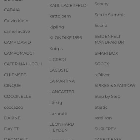
Scouty
KARL LAGERFELD
CABAIA
Sea to Summit
kattbjoern
Calvin Klein
Secrid
kipling
camel active
SEIDENFELT
KLONDIKE 1896
CAMP DAVID
MANUFAKTUR
Knirps
CAMPOMAGGI
SMARTBOX
L.CREDI
CATERINA LUCCHI
SOCCX
LACOSTE
CHIEMSEE
s.Oliver
LA MARTINA
CINQUE
SPIKES & SPARROW
LANCASTER
COCCINELLE
Step by Step
Lässig
coocazoo
Stratic
Lazarotti
DAKINE
strellson
LEONHARD
DAY ET
SURI FREY
HEYDEN
DECADENT
TAKE IT EASY