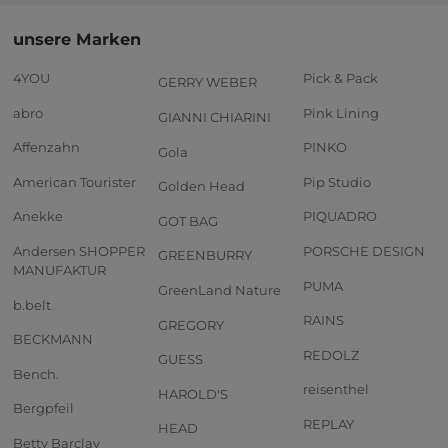
unsere Marken
4YOU
Pick & Pack
GERRY WEBER
abro
Pink Lining
GIANNI CHIARINI
Affenzahn
PINKO
Gola
American Tourister
Pip Studio
Golden Head
Anekke
PIQUADRO
GOT BAG
Andersen SHOPPER
PORSCHE DESIGN
GREENBURRY
MANUFAKTUR
PUMA
GreenLand Nature
b.belt
RAINS
GREGORY
BECKMANN
REDOLZ
GUESS
Bench.
reisenthel
HAROLD'S
Bergpfeil
REPLAY
HEAD
Betty Barclay