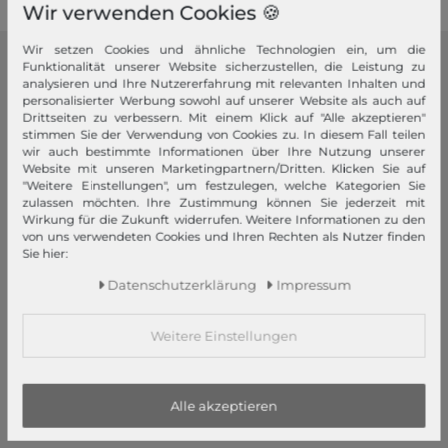
Wir verwenden Cookies 🍪
Wir setzen Cookies und ähnliche Technologien ein, um die
Funktionalität unserer Website sicherzustellen, die Leistung zu
modeherz
analysieren und Ihre Nutzererfahrung mit relevanten Inhalten und
personalisierter Werbung sowohl auf unserer Website als auch auf
Impressum
Drittseiten zu verbessern. Mit einem Klick auf "Alle akzeptieren"
stimmen Sie der Verwendung von Cookies zu. In diesem Fall teilen
AGB
wir auch bestimmte Informationen über Ihre Nutzung unserer
Widerrufsrecht
Website mit unseren Marketingpartnern/Dritten. Klicken Sie auf
"Weitere Einstellungen", um festzulegen, welche Kategorien Sie
Datenschutzerklärung
zulassen möchten. Ihre Zustimmung können Sie jederzeit mit
Datenschutzeinstellungen
Wirkung für die Zukunft widerrufen. Weitere Informationen zu den
von uns verwendeten Cookies und Ihren Rechten als Nutzer finden
Barrierefreiheitserklärung
Sie hier:
Jobs
Daten­schutz­erklärung
Impressum
Unsere Stores
Mein Konto
Weitere Einstellungen
Login
Neukunde?
Alle akzeptieren
Informationen