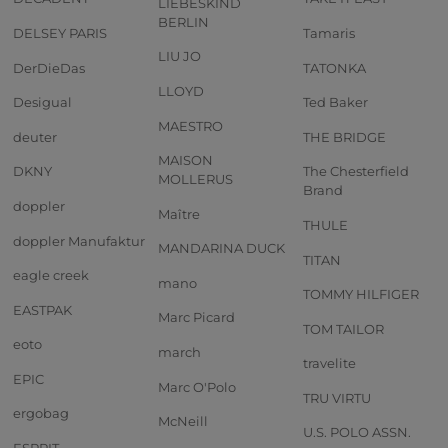
LIEBESKIND
BERLIN
DELSEY PARIS
Tamaris
LIU JO
DerDieDas
TATONKA
LLOYD
Desigual
Ted Baker
MAESTRO
deuter
THE BRIDGE
MAISON
DKNY
The Chesterfield
MOLLERUS
Brand
doppler
Maître
THULE
doppler Manufaktur
MANDARINA DUCK
TITAN
eagle creek
mano
TOMMY HILFIGER
EASTPAK
Marc Picard
TOM TAILOR
eoto
march
travelite
EPIC
Marc O'Polo
TRU VIRTU
ergobag
McNeill
U.S. POLO ASSN.