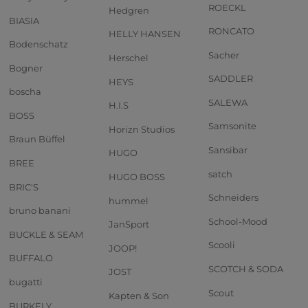
ROECKL
Hedgren
BIASIA
RONCATO
HELLY HANSEN
Bodenschatz
Sacher
Herschel
Bogner
SADDLER
HEYS
boscha
SALEWA
H.I.S
BOSS
Samsonite
Horizn Studios
Braun Büffel
Sansibar
HUGO
BREE
satch
HUGO BOSS
BRIC'S
Schneiders
hummel
bruno banani
School-Mood
JanSport
BUCKLE & SEAM
Scooli
JOOP!
BUFFALO
SCOTCH & SODA
JOST
bugatti
Scout
Kapten & Son
BURKELY