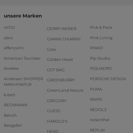
unsere Marken
4YOU
Pick & Pack
GERRY WEBER
abro
Pink Lining
GIANNI CHIARINI
Affenzahn
PINKO
Gola
American Tourister
Pip Studio
Golden Head
Anekke
PIQUADRO
GOT BAG
Andersen SHOPPER
PORSCHE DESIGN
GREENBURRY
MANUFAKTUR
PUMA
GreenLand Nature
b.belt
RAINS
GREGORY
BECKMANN
REDOLZ
GUESS
Bench.
reisenthel
HAROLD'S
Bergpfeil
REPLAY
HEAD