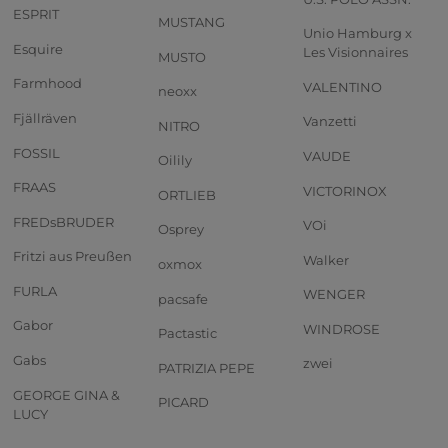
ESPRIT
MUSTANG
Unio Hamburg x
Esquire
Les Visionnaires
MUSTO
Farmhood
VALENTINO
neoxx
Fjällräven
Vanzetti
NITRO
FOSSIL
VAUDE
Oilily
FRAAS
VICTORINOX
ORTLIEB
FREDsBRUDER
VOi
Osprey
Fritzi aus Preußen
Walker
oxmox
FURLA
WENGER
pacsafe
Gabor
WINDROSE
Pactastic
Gabs
zwei
PATRIZIA PEPE
GEORGE GINA &
PICARD
LUCY