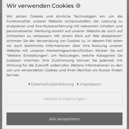
Wir verwenden Cookies 🍪
Wir setzen Cookies und ähnliche Technologien ein, um die
Funktionalität unserer Website sicherzustellen, die Leistung zu
modeherz
analysieren und Ihre Nutzererfahrung mit relevanten Inhalten und
personalisierter Werbung sowohl auf unserer Website als auch auf
Drittseiten zu verbessern. Mit einem Klick auf "Alle akzeptieren"
Impressum
stimmen Sie der Verwendung von Cookies zu. In diesem Fall teilen
AGB
wir auch bestimmte Informationen über Ihre Nutzung unserer
Website mit unseren Marketingpartnern/Dritten. Klicken Sie auf
Widerrufsrecht
"Weitere Einstellungen", um festzulegen, welche Kategorien Sie
Datenschutzerklärung
zulassen möchten. Ihre Zustimmung können Sie jederzeit mit
Wirkung für die Zukunft widerrufen. Weitere Informationen zu den
Datenschutzeinstellungen
von uns verwendeten Cookies und Ihren Rechten als Nutzer finden
Barrierefreiheitserklärung
Sie hier:
Jobs
Daten­schutz­erklärung
Impressum
Unsere Stores
Weitere Einstellungen
Mein Konto
Login
Neukunde?
Alle akzeptieren
Informationen