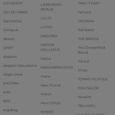
DECADENT
TAKE IT EASY
LIEBESKIND
BERLIN
DELSEY PARIS
Tamaris
LIU JO
DerDieDas
TATONKA
LLOYD
Desigual
Ted Baker
MAESTRO
deuter
THE BRIDGE
MAISON
DKNY
The Chesterfield
MOLLERUS
Brand
doppler
Maître
THULE
doppler Manufaktur
MANDARINA DUCK
TITAN
eagle creek
mano
TOMMY HILFIGER
EASTPAK
Marc Picard
TOM TAILOR
eoto
march
travelite
EPIC
Marc O'Polo
TRU VIRTU
ergobag
McNeill
U.S. POLO ASSN.