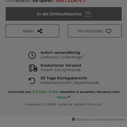
UVP:
64,90 €
/
Sie sparen
- 50% ( 32,45 € )
In die Einkaufstasche
teilen
Wunschliste
Sofort versandfertig
7
Lieferzeit 1-2 Werktage
Kostenloser Versand
innerh. Deutschlands
30 Tage Rückgaberecht
kostenlos innerh. Deutschlands
Innerhalb von
5 Stdn. 17 Min.
bestellen & bezahlen, Versand noch
8
heute!
modeherz ID: 233538
|
Artikel Nr.: K60K60-7634-LXW
Details zur Produktsicherheit