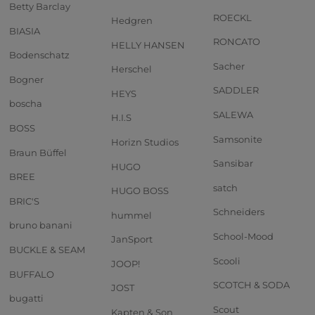
Betty Barclay
ROECKL
Hedgren
BIASIA
RONCATO
HELLY HANSEN
Bodenschatz
Sacher
Herschel
Bogner
SADDLER
HEYS
boscha
SALEWA
H.I.S
BOSS
Samsonite
Horizn Studios
Braun Büffel
Sansibar
HUGO
BREE
satch
HUGO BOSS
BRIC'S
Schneiders
hummel
bruno banani
School-Mood
JanSport
BUCKLE & SEAM
Scooli
JOOP!
BUFFALO
SCOTCH & SODA
JOST
bugatti
Scout
Kapten & Son