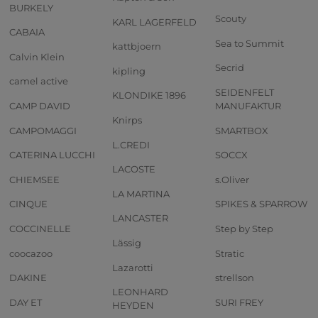
BURKELY
Scouty
KARL LAGERFELD
CABAIA
Sea to Summit
kattbjoern
Calvin Klein
Secrid
kipling
camel active
SEIDENFELT
KLONDIKE 1896
CAMP DAVID
MANUFAKTUR
Knirps
CAMPOMAGGI
SMARTBOX
L.CREDI
CATERINA LUCCHI
SOCCX
LACOSTE
CHIEMSEE
s.Oliver
LA MARTINA
CINQUE
SPIKES & SPARROW
LANCASTER
COCCINELLE
Step by Step
Lässig
coocazoo
Stratic
Lazarotti
DAKINE
strellson
LEONHARD
DAY ET
SURI FREY
HEYDEN