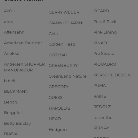
4YOU
PICARD
GERRY WEBER
abro
Pick & Pack
GIANNI CHIARINI
Affenzahn
Pink Lining
Gola
American Tourister
PINKO
Golden Head
Anekke
Pip Studio
GOT BAG
Andersen SHOPPER
PIQUADRO
GREENBURRY
MANUFAKTUR
PORSCHE DESIGN
GreenLand Nature
b.belt
PUMA
GREGORY
BECKMANN
RAINS
GUESS
Bench.
REDOLZ
HAROLD'S
Bergpfeil
reisenthel
HEAD
Betty Barclay
REPLAY
Hedgren
BIASIA