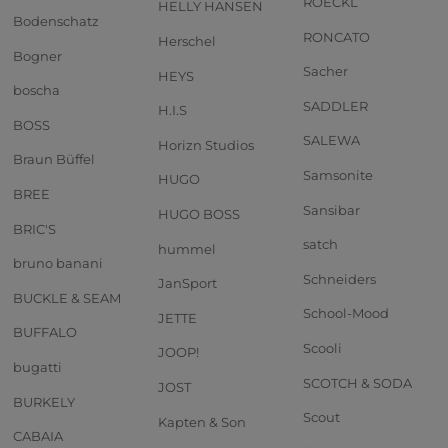
ROECKL
HELLY HANSEN
Bodenschatz
RONCATO
Herschel
Bogner
Sacher
HEYS
boscha
SADDLER
H.I.S
BOSS
SALEWA
Horizn Studios
Braun Büffel
Samsonite
HUGO
BREE
Sansibar
HUGO BOSS
BRIC'S
satch
hummel
bruno banani
Schneiders
JanSport
BUCKLE & SEAM
School-Mood
JETTE
BUFFALO
Scooli
JOOP!
bugatti
SCOTCH & SODA
JOST
BURKELY
Scout
Kapten & Son
CABAIA