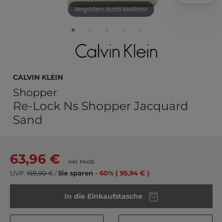
Vergrößern durch berühren
Calvin Klein
Shopper
Re-Lock Ns Shopper Jacquard
Sand
63,96 €
inkl. MwSt.
UVP:
159,90 €
/
Sie sparen
- 60% ( 95,94 € )
In die Einkaufstasche