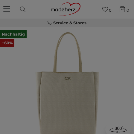
0
0
Service & Stores
Nachhaltig
−60%