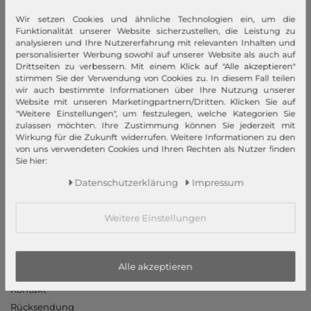
Wir setzen Cookies und ähnliche Technologien ein, um die
modeherz
Funktionalität unserer Website sicherzustellen, die Leistung zu
analysieren und Ihre Nutzererfahrung mit relevanten Inhalten und
Impressum
personalisierter Werbung sowohl auf unserer Website als auch auf
AGB
Drittseiten zu verbessern. Mit einem Klick auf "Alle akzeptieren"
stimmen Sie der Verwendung von Cookies zu. In diesem Fall teilen
Widerrufsrecht
wir auch bestimmte Informationen über Ihre Nutzung unserer
Datenschutzerklärung
Website mit unseren Marketingpartnern/Dritten. Klicken Sie auf
"Weitere Einstellungen", um festzulegen, welche Kategorien Sie
Datenschutzeinstellungen
zulassen möchten. Ihre Zustimmung können Sie jederzeit mit
Barrierefreiheitserklärung
Wirkung für die Zukunft widerrufen. Weitere Informationen zu den
von uns verwendeten Cookies und Ihren Rechten als Nutzer finden
Jobs
Sie hier:
Unsere Stores
Daten­schutz­erklärung
Impressum
Mein Konto
Weitere Einstellungen
Login
Neukunde?
Informationen
Alle akzeptieren
Kontakt
Rücksendung