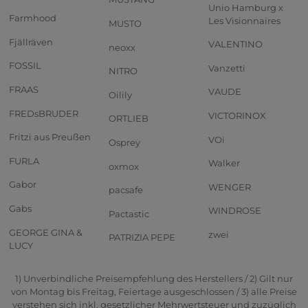
Unio Hamburg x
Farmhood
Les Visionnaires
MUSTO
Fjällräven
VALENTINO
neoxx
FOSSIL
Vanzetti
NITRO
FRAAS
VAUDE
Oilily
FREDsBRUDER
VICTORINOX
ORTLIEB
Fritzi aus Preußen
VOi
Osprey
FURLA
Walker
oxmox
Gabor
WENGER
pacsafe
Gabs
WINDROSE
Pactastic
GEORGE GINA &
zwei
PATRIZIA PEPE
LUCY
1) Unverbindliche Preisempfehlung des Herstellers / 2) Gilt nur
von Montag bis Freitag, Feiertage ausgeschlossen / 3) alle Preise
verstehen sich inkl. gesetzlicher Mehrwertsteuer und zuzüglich