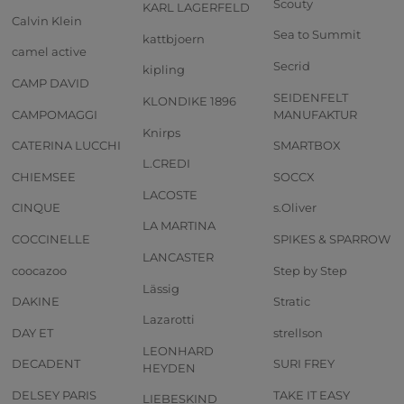
Scouty
KARL LAGERFELD
Calvin Klein
Sea to Summit
kattbjoern
camel active
Secrid
kipling
CAMP DAVID
SEIDENFELT
KLONDIKE 1896
CAMPOMAGGI
MANUFAKTUR
Knirps
CATERINA LUCCHI
SMARTBOX
L.CREDI
CHIEMSEE
SOCCX
LACOSTE
CINQUE
s.Oliver
LA MARTINA
COCCINELLE
SPIKES & SPARROW
LANCASTER
coocazoo
Step by Step
Lässig
DAKINE
Stratic
Lazarotti
DAY ET
strellson
LEONHARD
DECADENT
SURI FREY
HEYDEN
DELSEY PARIS
TAKE IT EASY
LIEBESKIND