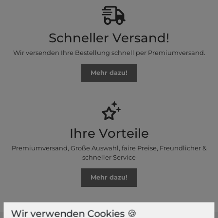
Schneller Versand!
Wir versenden Ihre Bestellung schnell per Premiumversand.
Mehr dazu!
Ihre Vorteile
Premiumversand, Große Auswahl, faire Preise, Freundlicher &
schneller Service
Mehr dazu!
Wir verwenden Cookies 🍪