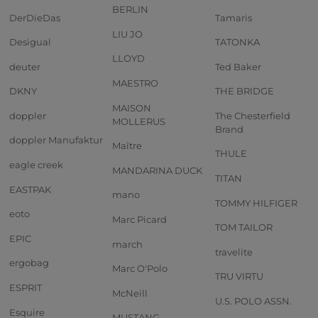
BERLIN
DerDieDas
Tamaris
LIU JO
Desigual
TATONKA
LLOYD
deuter
Ted Baker
MAESTRO
DKNY
THE BRIDGE
MAISON
doppler
The Chesterfield
MOLLERUS
Brand
doppler Manufaktur
Maître
THULE
eagle creek
MANDARINA DUCK
TITAN
EASTPAK
mano
TOMMY HILFIGER
eoto
Marc Picard
TOM TAILOR
EPIC
march
travelite
ergobag
Marc O'Polo
TRU VIRTU
ESPRIT
McNeill
U.S. POLO ASSN.
Esquire
MUSTANG