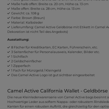
Maße halb offen: Breite ca. 20 cm, Höhe ca. 13 cm
Maße offen: Breite ca. 28 cm, Höhe ca. 13 cm
Gewicht: ca. 108 g
Farbe: Brown (Braun)
Material: Kalbsleder
Lieferumfang: Camel Active Geldbörse mit Etikett in Camel A
Dekoration ist nicht Teil des Angebots)
Ausstattung:
8 Fächer für Kreditkarten, EC Karten, Führerschein, etc.
3 Seitenfächer für Personalausweis, Kalender, Bilder etc.
1 Sichtfach
2 Geldscheinfächer
1 Zipperfach
1 Fach für Münzgeld / Kleingeld
Das Camel Active Logo ist gut sichtbar eingearbeitet
Camel Active California Wallet - Geldbörse
Die neue Kleinlederwarenserie von Camel Active bags besinnt si
Hochwertige Leder aus softem Nappa- oder robustem Rindslede
Kanten für einen robusten Auftritt, die gleichzeitig für den opti