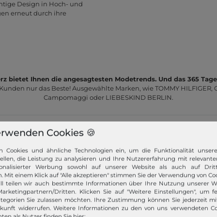
chtige Design in Hoch- und
gen erneut durch ihre
z bietet Ihnen die angesagtesten Modetrends. Und das 365 Tage
 Kunden nur das Beste! Ausgewählte Marken, wie TOMMY HILFIGER, Ca
Campomaggi oder LIEBESKIND BERLIN.
erwenden Cookies 🍪
n Cookies und ähnliche Technologien ein, um die Funktionalität unser
tellen, die Leistung zu analysieren und Ihre Nutzererfahrung mit relevante
onalisierter Werbung sowohl auf unserer Website als auch auf Dritt
Schneller Versand!
. Mit einem Klick auf "Alle akzeptieren" stimmen Sie der Verwendung von Coo
ll teilen wir auch bestimmte Informationen über Ihre Nutzung unserer W
Wir versenden Ihre Bestellung schnell per
arketingpartnern/Dritten. Klicken Sie auf "Weitere Einstellungen", um fe
Premiumversand.
tegorien Sie zulassen möchten. Ihre Zustimmung können Sie jederzeit m
ukunft widerrufen. Weitere Informationen zu den von uns verwendeten C
Mehr dazu!
ten als Nutzer finden Sie hier: