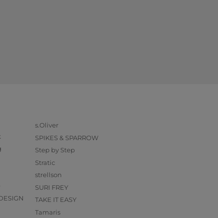
s.Oliver
k
SPIKES & SPARROW
g
Step by Step
Stratic
strellson
O
SURI FREY
DESIGN
TAKE IT EASY
Tamaris