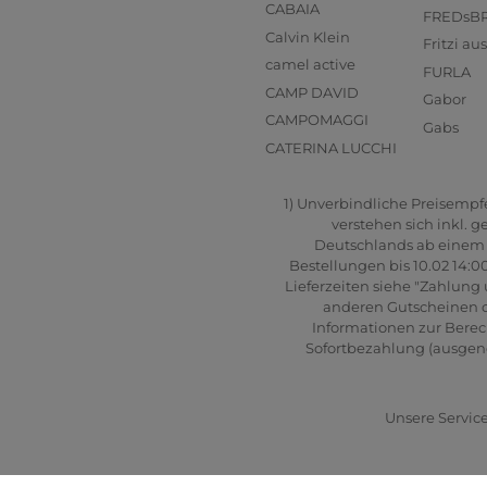
CABAIA
FREDsB
Calvin Klein
Fritzi a
camel active
FURLA
CAMP DAVID
Gabor
CAMPOMAGGI
Gabs
CATERINA LUCCHI
1) Unverbindliche Preisempfeh
verstehen sich inkl. 
Deutschlands ab einem B
Bestellungen bis 10.02 14:0
Lieferzeiten siehe "Zahlung 
anderen Gutscheinen od
Informationen zur Berec
Sofortbezahlung (ausgenom
Unsere Service