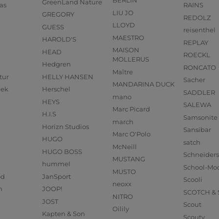
BERLIN
GreenLand Nature
as
RAINS
LIU JO
GREGORY
REDOLZ
LLOYD
GUESS
reisenthel
MAESTRO
HAROLD'S
REPLAY
MAISON
HEAD
ROECKL
MOLLERUS
Hedgren
RONCATO
Maître
tur
HELLY HANSEN
Sacher
MANDARINA DUCK
eek
Herschel
SADDLER
mano
HEYS
SALEWA
Marc Picard
H.I.S
Samsonite
march
Horizn Studios
Sansibar
Marc O'Polo
HUGO
satch
McNeill
HUGO BOSS
Schneider
MUSTANG
hummel
School-Mo
MUSTO
od
JanSport
Scooli
neoxx
n
JOOP!
SCOTCH &
NITRO
JOST
Scout
Oilily
Kapten & Son
Scouty