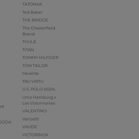
TATONKA
Ted Baker
THE BRIDGE
The Chesterfield
Brand
THULE
TITAN
TOMMY HILFIGER
TOM TAILOR
travelite
TRU VIRTU
U.S. POLO ASSN.
Unio Hamburg x
s
Les Visionnaires
od
VALENTINO
Vanzetti
 SODA
VAUDE
VICTORINOX