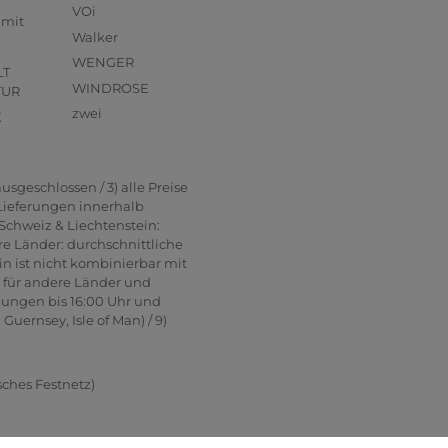
VOi
mmit
Walker
WENGER
LT
WINDROSE
TUR
zwei
X
usgeschlossen / 3) alle Preise
 Lieferungen innerhalb
Schweiz & Liechtenstein:
re Länder: durchschnittliche
in ist nicht kombinierbar mit
n für andere Länder und
lungen bis 16:00 Uhr und
uernsey, Isle of Man) / 9)
sches Festnetz)