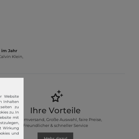
 im Jahr
lvin Klein,
er Website
n Inhalten
seiten zu
Ihre Vorteile
kies zu. In
ebsite mit
Premiumversand, Große Auswahl, faire Preise,
stzulegen,
Freundlicher & schneller Service
it Wirkung
ookies und
Mehr dazu!