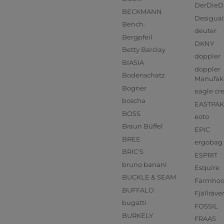
DerDieD
BECKMANN
Desigual
Bench.
deuter
Bergpfeil
DKNY
Betty Barclay
doppler
BIASIA
doppler
Bodenschatz
Manufak
Bogner
eagle cr
boscha
EASTPAK
BOSS
eoto
Braun Büffel
EPIC
BREE
ergobag
BRIC'S
ESPRIT
bruno banani
Esquire
BUCKLE & SEAM
Farmho
BUFFALO
Fjällräve
bugatti
FOSSIL
BURKELY
FRAAS