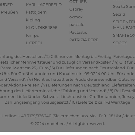
ORTLIEB
RUDER
KARL LAGERFELD
Sea to Su
Osprey
us Preußen
kattbjoern
Secrid
oxmox
kipling
SEIDENFE
pacsafe
KLONDIKE 1896
MANUFAK
Pactastic
Knirps
SMARTBO
PATRIZIA PEPE
L.CREDI
SOCCX
lung des Herstellers / 2) Gilt nur von Montag bis Freitag, Feiertage a
gesetzlicher Mehrwertsteuer und zuzüglich Versandkosten / 4) Gilt für
estellwert von 25,- Euro / 5) Für Lieferungen nach Deutschland. Für 
0 Uhr. Für Großbritannien und Kanalinseln: 09.02 14:00 Uhr. Für ande
und Versand". / 6) Nicht auf rabattierte Produkte anwendbar. Gutsche
er Aktions-Preisen. / 7) Lieferungen nach Deutschland. Lieferzeite
hnung des Liefertermins siehe "Zahlung und Versand" / 8) Bei Bestel
men Lieferländer: Schweiz, Liechtenstein, Großbritannien, Jersey, G
Zahlungseingang vorausgesetzt / 10) Lieferzeit: ca. 1–3 Werktage
 Hotline: + 49 7129/936640 (Sie erreichen uns: Mo - Fr 9 - 18 Uhr / deut
© 2024 modeherz / All rights reserved.