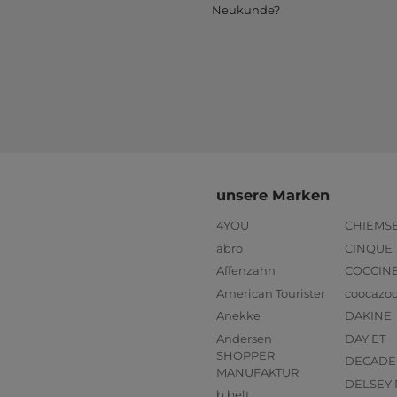
Neukunde?
unsere Marken
4YOU
CHIEMS
abro
CINQUE
Affenzahn
COCCIN
American Tourister
coocazo
Anekke
DAKINE
Andersen
DAY ET
SHOPPER
DECADE
MANUFAKTUR
DELSEY 
b.belt