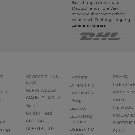
Bestel­lungen inner­halb
Deutsch­lands). Die Ver­
sendung Ihrer Ware er­folgt
sofort nach Zahlungs­eingang
...
mehr erfahren
EE
GEORGE GINA &
PICARD
LACOSTE
LUCY
Pick & Pac
LA MARTINA
GERRY WEBER
ELLE
Pink Linin
LANCASTER
GIANNI CHIARINI
o
PINKO
Lässig
Gola
Pip Studio
Lazarotti
Golden Head
PIQUADR
LEONHARD
GOT BAG
HEYDEN
NT
PORSCHE 
GREENBURRY
LIEBESKIND
PARIS
PUMA