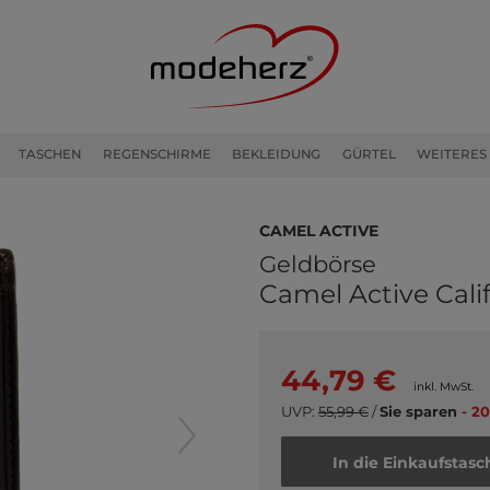
TASCHEN
REGENSCHIRME
BEKLEIDUNG
GÜRTEL
WEITERES
camel active
Geldbörse
Camel Active Cali
44,79 €
inkl. MwSt.
UVP:
55,99 €
/
Sie sparen
- 20
In die Einkaufstasc