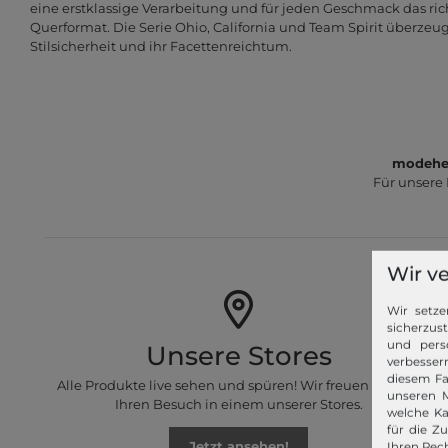
eine erstklassige Verarbeitung und für jeden Geschmack das ri
Querformat. Die Serie Ohio, California und Team Spirit überzeu
Stilsicherheit und ihr Facettenreichtum.
modeher
Für unsere
Wir v
Wir setze
sicherzus
und pers
Unsere Stores
verbessern
diesem Fa
Alle Produkte live sehen und spüren! Wir freuen uns auf
unseren M
Ihren Besuch in einem unserer Stores.
welche Ka
für die Z
Jetzt ansehen!
Ihren Rech