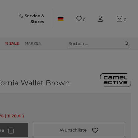
Service &
0
0
Stores
Suchen ...
% SALE
MARKEN
fornia Wallet Brown
% ( 11,20 € )
Wunschliste
he