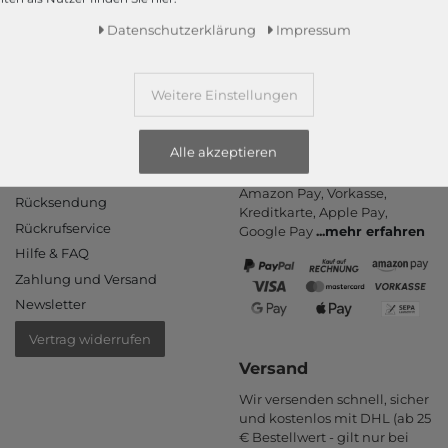
Daten­schutz­erklärung
Impressum
Weitere Einstellungen
Informationen
Zahlungsarten
Alle akzeptieren
PayPal, Kauf auf Rechnung,
Kontakt
Amazon Pay, Vor­kasse,
Rücksendung
Kredit­karte, Apple Pay,
Rückrufservice
Google Pay
...
mehr erfahren
Hilfe & FAQ
Zahlung und Versand
Newsletter
Vertrag widerrufen
Versand
Wir versenden schnell, sicher
und kostenlos mit DHL (ab 25
€ Bestell­wert - gilt nur bei