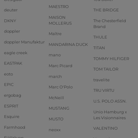
MAESTRO
deuter
THE BRIDGE
MAISON
DKNY
The Chesterfield
MOLLERUS
Brand
doppler
Maître
THULE
doppler Manufaktur
MANDARINA DUCK
TITAN
eagle creek
mano
TOMMY HILFIGER
EASTPAK
Marc Picard
TOM TAILOR
eoto
march
travelite
EPIC
Marc O'Polo
TRU VIRTU
ergobag
McNeill
U.S. POLO ASSN.
ESPRIT
MUSTANG
Unio Hamburg x
Esquire
Les Visionnaires
MUSTO
Farmhood
VALENTINO
neoxx
Fjällräven