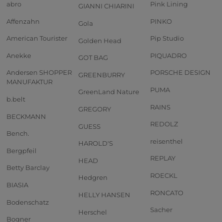
abro
Pink Lining
GIANNI CHIARINI
Affenzahn
PINKO
Gola
American Tourister
Pip Studio
Golden Head
Anekke
PIQUADRO
GOT BAG
Andersen SHOPPER
PORSCHE DESIGN
GREENBURRY
MANUFAKTUR
PUMA
GreenLand Nature
b.belt
RAINS
GREGORY
BECKMANN
REDOLZ
GUESS
Bench.
reisenthel
HAROLD'S
Bergpfeil
REPLAY
HEAD
Betty Barclay
ROECKL
Hedgren
BIASIA
RONCATO
HELLY HANSEN
Bodenschatz
Sacher
Herschel
Bogner