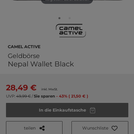
camel active
Geldbörse
Nepal Wallet Black
28,49 €
inkl. MwSt.
UVP:
49,99 €
/
Sie sparen
- 43% ( 21,50 € )
In die Einkaufstasche
teilen
Wunschliste