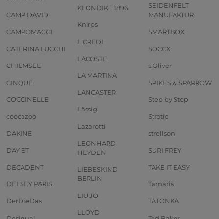
SEIDENFELT
KLONDIKE 1896
CAMP DAVID
MANUFAKTUR
Knirps
CAMPOMAGGI
SMARTBOX
L.CREDI
CATERINA LUCCHI
SOCCX
LACOSTE
CHIEMSEE
s.Oliver
LA MARTINA
CINQUE
SPIKES & SPARROW
LANCASTER
COCCINELLE
Step by Step
Lässig
coocazoo
Stratic
Lazarotti
DAKINE
strellson
LEONHARD
DAY ET
SURI FREY
HEYDEN
DECADENT
TAKE IT EASY
LIEBESKIND
BERLIN
DELSEY PARIS
Tamaris
LIU JO
DerDieDas
TATONKA
LLOYD
Desigual
Ted Baker