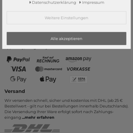
Daten­schutz­erklärung
Impressum
Zahlung und Versand
Newsletter
Weitere Einstellungen
Vertrag widerrufen
Zahlungsarten
Alle akzeptieren
PayPal, Kauf auf Rechnung, Amazon Pay, Vor­kasse, Kredit­karte,
Apple Pay, Google Pay
...
mehr erfahren
Versand
Wir versenden schnell, sicher und kostenlos mit DHL (ab 25 €
Bestell­wert - gilt nur bei Bestel­lungen inner­halb Deutsch­lands).
Die Ver­sendung Ihrer Ware er­folgt sofort nach Zahlungs­
eingang
...
mehr erfahren