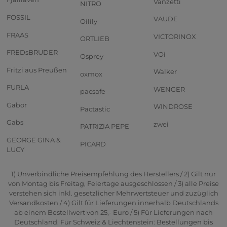
Vanzetti
NITRO
FOSSIL
VAUDE
Oilily
FRAAS
VICTORINOX
ORTLIEB
FREDsBRUDER
VOi
Osprey
Fritzi aus Preußen
Walker
oxmox
FURLA
WENGER
pacsafe
Gabor
WINDROSE
Pactastic
Gabs
zwei
PATRIZIA PEPE
GEORGE GINA &
PICARD
LUCY
1) Unverbindliche Preisempfehlung des Herstellers / 2) Gilt nur
von Montag bis Freitag, Feiertage ausgeschlossen / 3) alle Preise
verstehen sich inkl. gesetzlicher Mehrwertsteuer und zuzüglich
Versandkosten / 4) Gilt für Lieferungen innerhalb Deutschlands
ab einem Bestellwert von 25,- Euro / 5) Für Lieferungen nach
Deutschland. Für Schweiz & Liechtenstein: Bestellungen bis