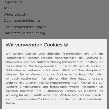
Impressum
AGB
Widerrufsrecht
Datenschutzerklärung
Datenschutzeinstellungen
Barrierefreiheitserklärung
Jobs
Wir verwenden Cookies 🍪
Unsere Stores
Wir setzen Cookies und ähnliche Technologien ein, um die
Mein Konto
Funktionalität unserer Website sicherzustellen, die Leistung zu
analysieren und Ihre Nutzererfahrung mit relevanten Inhalten und
Login
personalisierter Werbung sowohl auf unserer Website als auch auf
Drittseiten zu verbessern. Mit einem Klick auf "Alle akzeptieren"
Neukunde?
stimmen Sie der Verwendung von Cookies zu. In diesem Fall teilen
Informationen
wir auch bestimmte Informationen über Ihre Nutzung unserer
Website mit unseren Marketingpartnern/Dritten. Klicken Sie auf
Kontakt
"Weitere Einstellungen", um festzulegen, welche Kategorien Sie
zulassen möchten. Ihre Zustimmung können Sie jederzeit mit
Rücksendung
Wirkung für die Zukunft widerrufen. Weitere Informationen zu den
Rückrufservice
von uns verwendeten Cookies und Ihren Rechten als Nutzer finden
Sie hier:
Hilfe & FAQ