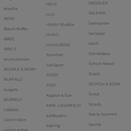
SADDLER
HEYS
boscha
SALEWA
H.I.S
BOSS
Samsonite
Horizn Studios
Braun Büffel
Sansibar
HUGO
BREE
satch
HUGO BOSS
BRIC'S
Schneiders
hummel
bruno banani
School-Mood
JanSport
BUCKLE & SEAM
Scooli
JOOP!
BUFFALO
SCOTCH & SODA
JOST
bugatti
Scout
Kapten & Son
BURKELY
Scouty
KARL LAGERFELD
CABAIA
Sea to Summit
kattbjoern
Calvin Klein
Secrid
kipling
camel active