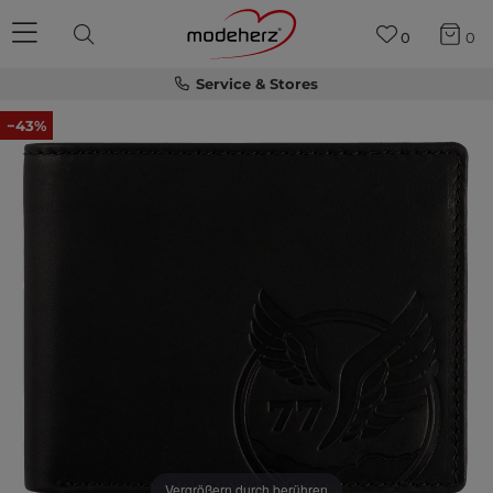
0
0
Service & Stores
−43%
Vergrößern durch berühren