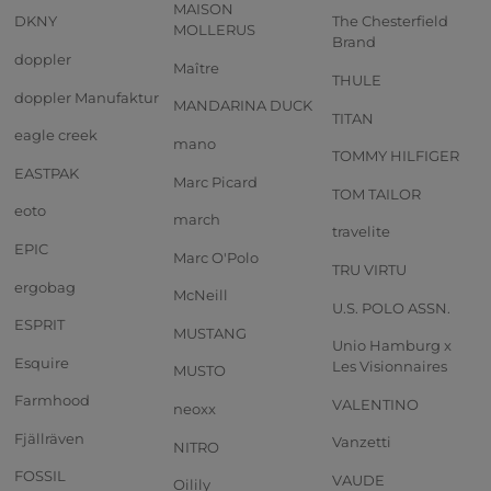
MAISON
DKNY
The Chesterfield
MOLLERUS
Brand
doppler
Maître
THULE
doppler Manufaktur
MANDARINA DUCK
TITAN
eagle creek
mano
TOMMY HILFIGER
EASTPAK
Marc Picard
TOM TAILOR
eoto
march
travelite
EPIC
Marc O'Polo
TRU VIRTU
ergobag
McNeill
U.S. POLO ASSN.
ESPRIT
MUSTANG
Unio Hamburg x
Esquire
Les Visionnaires
MUSTO
Farmhood
VALENTINO
neoxx
Fjällräven
Vanzetti
NITRO
FOSSIL
VAUDE
Oilily