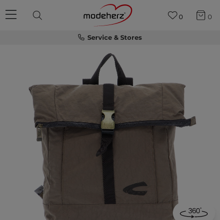
0
0
Service & Stores