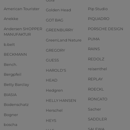
American Tourister
Pip Studio
Golden Head
Anekke
PIQUADRO
GOT BAG
Andersen SHOPPER
PORSCHE DESIGN
GREENBURRY
MANUFAKTUR
PUMA
GreenLand Nature
b.belt
RAINS
GREGORY
BECKMANN
REDOLZ
GUESS
Bench.
reisenthel
HAROLD'S
Bergpfeil
REPLAY
HEAD
Betty Barclay
ROECKL
Hedgren
BIASIA
RONCATO
HELLY HANSEN
Bodenschatz
Sacher
Herschel
Bogner
SADDLER
HEYS
boscha
SALEWA