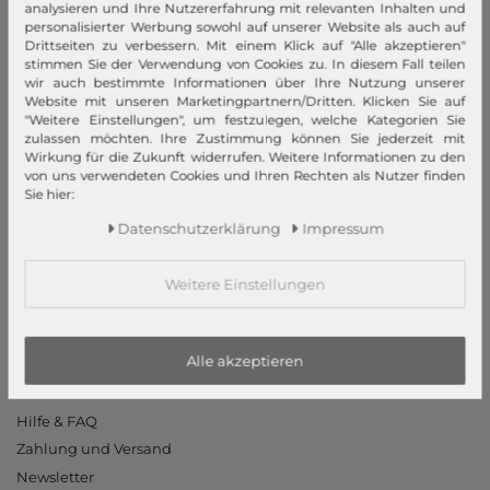
analysieren und Ihre Nutzererfahrung mit relevanten Inhalten und
Widerrufsrecht
personalisierter Werbung sowohl auf unserer Website als auch auf
Datenschutzerklärung
Drittseiten zu verbessern. Mit einem Klick auf "Alle akzeptieren"
stimmen Sie der Verwendung von Cookies zu. In diesem Fall teilen
Datenschutzeinstellungen
wir auch bestimmte Informationen über Ihre Nutzung unserer
Barrierefreiheitserklärung
Website mit unseren Marketingpartnern/Dritten. Klicken Sie auf
"Weitere Einstellungen", um festzulegen, welche Kategorien Sie
Jobs
zulassen möchten. Ihre Zustimmung können Sie jederzeit mit
Unsere Stores
Wirkung für die Zukunft widerrufen. Weitere Informationen zu den
von uns verwendeten Cookies und Ihren Rechten als Nutzer finden
Sie hier:
Mein Konto
Daten­schutz­erklärung
Impressum
Login
Neukunde?
Weitere Einstellungen
Informationen
Kontakt
Alle akzeptieren
Rücksendung
Rückrufservice
Hilfe & FAQ
Zahlung und Versand
Newsletter