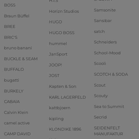
H.I.S
BOSS
Samsonite
Horizn Studios
Braun Büffel
Sansibar
HUGO
BREE
satch
HUGO BOSS
BRIC'S
Schneiders
hummel
bruno banani
School-Mood
JanSport
BUCKLE & SEAM
Scooli
JOOP!
BUFFALO
SCOTCH & SODA
JOST
bugatti
Scout
Kapten & Son
BURKELY
Scouty
KARL LAGERFELD
CABAIA
Sea to Summit
kattbjoern
Calvin Klein
Secrid
kipling
camel active
SEIDENFELT
KLONDIKE 1896
CAMP DAVID
MANUFAKTUR