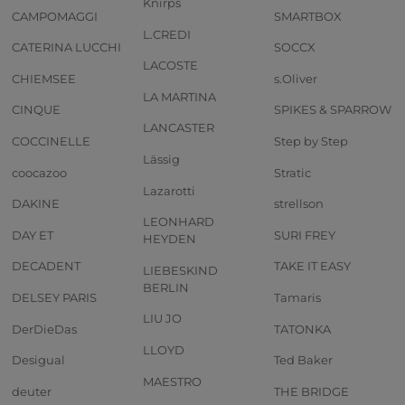
Knirps
CAMPOMAGGI
SMARTBOX
L.CREDI
CATERINA LUCCHI
SOCCX
LACOSTE
CHIEMSEE
s.Oliver
LA MARTINA
CINQUE
SPIKES & SPARROW
LANCASTER
COCCINELLE
Step by Step
Lässig
coocazoo
Stratic
Lazarotti
DAKINE
strellson
LEONHARD
DAY ET
SURI FREY
HEYDEN
DECADENT
TAKE IT EASY
LIEBESKIND
BERLIN
DELSEY PARIS
Tamaris
LIU JO
DerDieDas
TATONKA
LLOYD
Desigual
Ted Baker
MAESTRO
deuter
THE BRIDGE