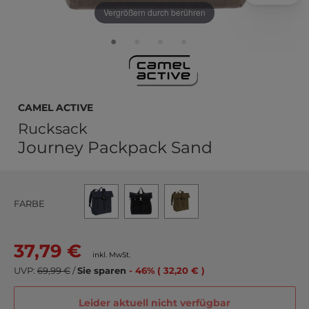
Vergrößern durch berühren
camel active
Rucksack
Journey Packpack Sand
FARBE
37,79 €
inkl. MwSt.
UVP:
69,99 €
/
Sie sparen
- 46% ( 32,20 € )
Leider aktuell nicht verfügbar