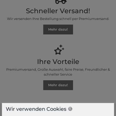
Schneller Versand!
Wir versenden Ihre Bestellung schnell per Premiumversand.
Mehr dazu!
Ihre Vorteile
Premiumversand, Große Auswahl, faire Preise, Freundlicher &
schneller Service
Mehr dazu!
Wir verwenden Cookies 🍪
modeherz