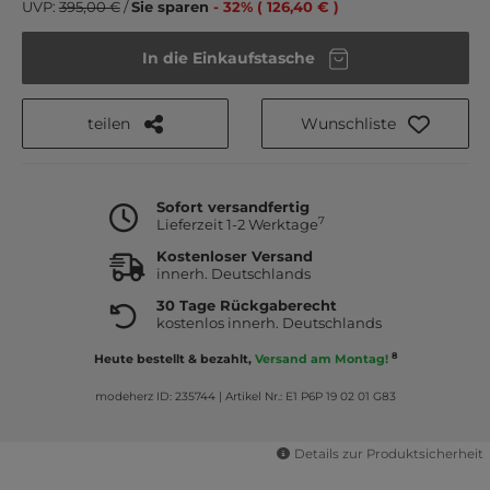
UVP:
395,00 €
/
Sie sparen
- 32% ( 126,40 € )
In die Einkaufstasche
teilen
Wunschliste
Sofort versandfertig
7
Lieferzeit 1-2 Werktage
Kostenloser Versand
innerh. Deutschlands
30 Tage Rückgaberecht
kostenlos innerh. Deutschlands
8
Heute bestellt & bezahlt,
Versand am Montag!
modeherz ID: 235744
|
Artikel Nr.: E1 P6P 19 02 01 G83
Details zur Produktsicherheit