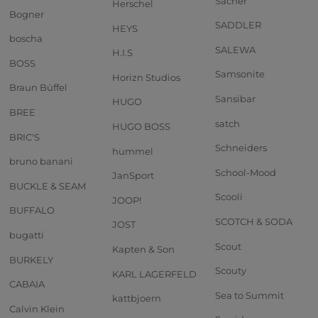
Sacher
Herschel
Bogner
SADDLER
HEYS
boscha
SALEWA
H.I.S
BOSS
Samsonite
Horizn Studios
Braun Büffel
Sansibar
HUGO
BREE
satch
HUGO BOSS
BRIC'S
Schneiders
hummel
bruno banani
School-Mood
JanSport
BUCKLE & SEAM
Scooli
JOOP!
BUFFALO
SCOTCH & SODA
JOST
bugatti
Scout
Kapten & Son
BURKELY
Scouty
KARL LAGERFELD
CABAIA
Sea to Summit
kattbjoern
Calvin Klein