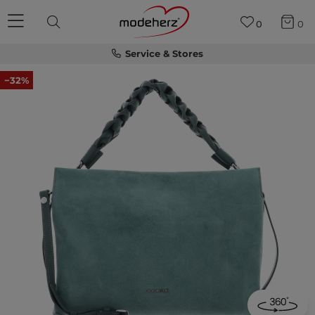
0
0
Service & Stores
−32%