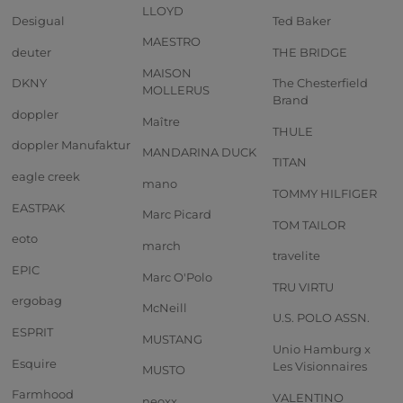
LLOYD
Desigual
Ted Baker
MAESTRO
deuter
THE BRIDGE
MAISON
DKNY
The Chesterfield
MOLLERUS
Brand
doppler
Maître
THULE
doppler Manufaktur
MANDARINA DUCK
TITAN
eagle creek
mano
TOMMY HILFIGER
EASTPAK
Marc Picard
TOM TAILOR
eoto
march
travelite
EPIC
Marc O'Polo
TRU VIRTU
ergobag
McNeill
U.S. POLO ASSN.
ESPRIT
MUSTANG
Unio Hamburg x
Esquire
Les Visionnaires
MUSTO
Farmhood
VALENTINO
neoxx