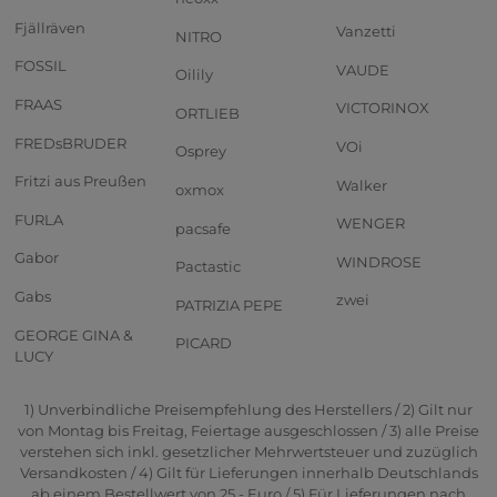
Fjällräven
Vanzetti
NITRO
FOSSIL
VAUDE
Oilily
FRAAS
VICTORINOX
ORTLIEB
FREDsBRUDER
VOi
Osprey
Fritzi aus Preußen
Walker
oxmox
FURLA
WENGER
pacsafe
Gabor
WINDROSE
Pactastic
Gabs
zwei
PATRIZIA PEPE
GEORGE GINA &
PICARD
LUCY
1) Unverbindliche Preisempfehlung des Herstellers / 2) Gilt nur
von Montag bis Freitag, Feiertage ausgeschlossen / 3) alle Preise
verstehen sich inkl. gesetzlicher Mehrwertsteuer und zuzüglich
Versandkosten / 4) Gilt für Lieferungen innerhalb Deutschlands
ab einem Bestellwert von 25,- Euro / 5) Für Lieferungen nach