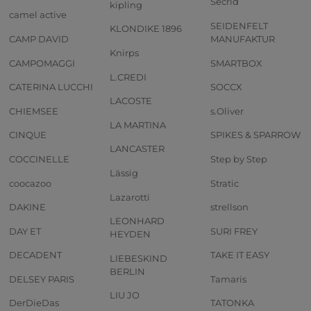
Secrid
kipling
camel active
SEIDENFELT
KLONDIKE 1896
CAMP DAVID
MANUFAKTUR
Knirps
CAMPOMAGGI
SMARTBOX
L.CREDI
CATERINA LUCCHI
SOCCX
LACOSTE
CHIEMSEE
s.Oliver
LA MARTINA
CINQUE
SPIKES & SPARROW
LANCASTER
COCCINELLE
Step by Step
Lässig
coocazoo
Stratic
Lazarotti
DAKINE
strellson
LEONHARD
DAY ET
SURI FREY
HEYDEN
DECADENT
TAKE IT EASY
LIEBESKIND
BERLIN
DELSEY PARIS
Tamaris
LIU JO
DerDieDas
TATONKA