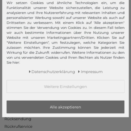
Wir setzen Cookies und ähnliche Technologien ein, um die
Funktionalität unserer Website sicherzustellen, die Leistung zu
Impressum
analysieren und Ihre Nutzererfahrung mit relevanten Inhalten und
AGB
personalisierter Werbung sowohl auf unserer Website als auch auf
Drittseiten zu verbessern. Mit einem Klick auf "Alle akzeptieren"
Widerrufsrecht
stimmen Sie der Verwendung von Cookies zu. In diesem Fall teilen
Datenschutzerklärung
wir auch bestimmte Informationen über Ihre Nutzung unserer
Website mit unseren Marketingpartnern/Dritten. Klicken Sie auf
Datenschutzeinstellungen
"Weitere Einstellungen", um festzulegen, welche Kategorien Sie
Barrierefreiheitserklärung
zulassen möchten. Ihre Zustimmung können Sie jederzeit mit
Wirkung für die Zukunft widerrufen. Weitere Informationen zu den
Jobs
von uns verwendeten Cookies und Ihren Rechten als Nutzer finden
Unsere Stores
Sie hier:
Daten­schutz­erklärung
Impressum
Mein Konto
Login
Weitere Einstellungen
Neukunde?
Informationen
Alle akzeptieren
Kontakt
Rücksendung
Rückrufservice