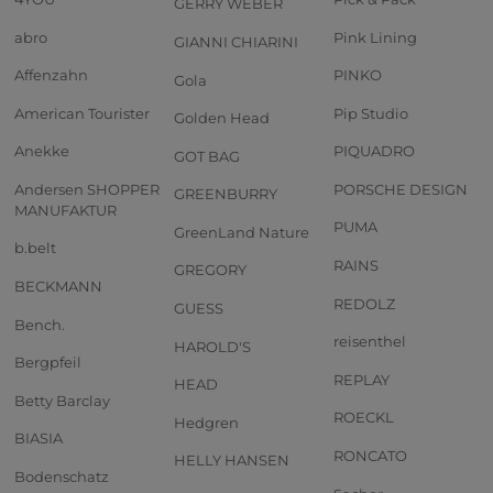
GERRY WEBER
abro
Pink Lining
GIANNI CHIARINI
Affenzahn
PINKO
Gola
American Tourister
Pip Studio
Golden Head
Anekke
PIQUADRO
GOT BAG
Andersen SHOPPER
PORSCHE DESIGN
GREENBURRY
MANUFAKTUR
PUMA
GreenLand Nature
b.belt
RAINS
GREGORY
BECKMANN
REDOLZ
GUESS
Bench.
reisenthel
HAROLD'S
Bergpfeil
REPLAY
HEAD
Betty Barclay
ROECKL
Hedgren
BIASIA
RONCATO
HELLY HANSEN
Bodenschatz