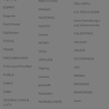
Marc O'Polo
TRU VIRTU
ESPRIT
McNeill
U.S. POLO ASSN.
Esquire
MUSTANG
Unio Hamburg x
Farmhood
Les Visionnaires
MUSTO
Fjällräven
VALENTINO
neoxx
FOSSIL
Vanzetti
NITRO
FRAAS
VAUDE
Oilily
FREDsBRUDER
VICTORINOX
ORTLIEB
Fritzi aus Preußen
VOi
Osprey
FURLA
Walker
oxmox
Gabor
WENGER
pacsafe
Gabs
WINDROSE
Pactastic
GEORGE GINA &
zwei
PATRIZIA PEPE
LUCY