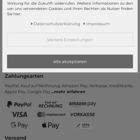
Informationen
Wirkung für die Zukunft widerrufen. Weitere Informationen zu den
von uns verwendeten Cookies und Ihren Rechten als Nutzer finden
Kontakt
Sie hier:
Rücksendung
Daten­schutz­erklärung
Impressum
Rückrufservice
Hilfe & FAQ
Weitere Einstellungen
Zahlung und Versand
Newsletter
Alle akzeptieren
Vertrag widerrufen
Zahlungsarten
PayPal, Kauf auf Rechnung, Amazon Pay, Vor­kasse, Kredit­karte,
Apple Pay, Google Pay
...
mehr erfahren
Versand