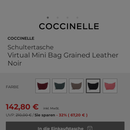
COCCINELLE
Schultertasche
Virtual Mini Bag Grained Leather
Noir
FARBE
142,80 €
inkl. MwSt.
UVP:
210,00 €
/
Sie sparen
- 32% ( 67,20 € )
In die Einkaufstasche