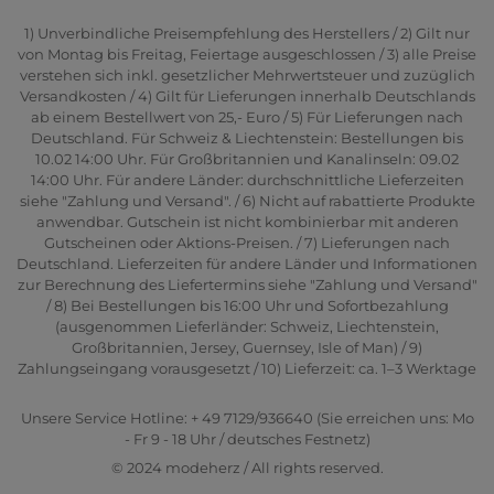
1) Unverbindliche Preisempfehlung des Herstellers / 2) Gilt nur
von Montag bis Freitag, Feiertage ausgeschlossen / 3) alle Preise
verstehen sich inkl. gesetzlicher Mehrwertsteuer und zuzüglich
Versandkosten / 4) Gilt für Lieferungen innerhalb Deutschlands
ab einem Bestellwert von 25,- Euro / 5) Für Lieferungen nach
Deutschland. Für Schweiz & Liechtenstein: Bestellungen bis
10.02 14:00 Uhr. Für Großbritannien und Kanalinseln: 09.02
14:00 Uhr. Für andere Länder: durchschnittliche Lieferzeiten
siehe "Zahlung und Versand". / 6) Nicht auf rabattierte Produkte
anwendbar. Gutschein ist nicht kombinierbar mit anderen
Gutscheinen oder Aktions-Preisen. / 7) Lieferungen nach
Deutschland. Lieferzeiten für andere Länder und Informationen
zur Berechnung des Liefertermins siehe "Zahlung und Versand"
/ 8) Bei Bestellungen bis 16:00 Uhr und Sofortbezahlung
(ausgenommen Lieferländer: Schweiz, Liechtenstein,
Großbritannien, Jersey, Guernsey, Isle of Man) / 9)
Zahlungseingang vorausgesetzt / 10) Lieferzeit: ca. 1–3 Werktage
Unsere Service Hotline: + 49 7129/936640 (Sie erreichen uns: Mo
- Fr 9 - 18 Uhr / deutsches Festnetz)
© 2024 modeherz / All rights reserved.