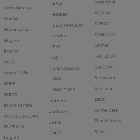
reisenthel
HEAD
Betty Barclay
REPLAY
Hedgren
BIASIA
ROECKL
HELLY HANSEN
Bodenschatz
RONCATO
Herschel
Bogner
Sacher
HEYS
boscha
SADDLER
H.I.S
BOSS
SALEWA
Horizn Studios
Braun Büffel
Samsonite
HUGO
BREE
Sansibar
HUGO BOSS
BRIC'S
satch
hummel
bruno banani
Schneiders
JanSport
BUCKLE & SEAM
School-Mood
JETTE
BUFFALO
Scooli
JOOP!
bugatti