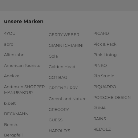
unsere Marken
4YOU
PICARD
GERRY WEBER
abro
Pick & Pack
GIANNI CHIARINI
Affenzahn
Pink Lining
Gola
American Tourister
PINKO
Golden Head
Anekke
Pip Studio
GOT BAG
Andersen SHOPPER
PIQUADRO
GREENBURRY
MANUFAKTUR
PORSCHE DESIGN
GreenLand Nature
b.belt
PUMA
GREGORY
BECKMANN
RAINS
GUESS
Bench.
REDOLZ
HAROLD'S
Bergpfeil