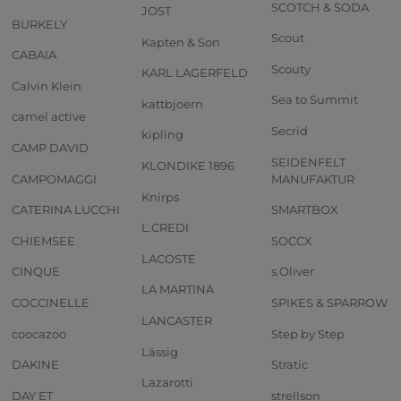
SCOTCH & SODA
JOST
BURKELY
Scout
Kapten & Son
CABAIA
Scouty
KARL LAGERFELD
Calvin Klein
Sea to Summit
kattbjoern
camel active
Secrid
kipling
CAMP DAVID
SEIDENFELT
KLONDIKE 1896
CAMPOMAGGI
MANUFAKTUR
Knirps
CATERINA LUCCHI
SMARTBOX
L.CREDI
CHIEMSEE
SOCCX
LACOSTE
CINQUE
s.Oliver
LA MARTINA
COCCINELLE
SPIKES & SPARROW
LANCASTER
coocazoo
Step by Step
Lässig
DAKINE
Stratic
Lazarotti
DAY ET
strellson