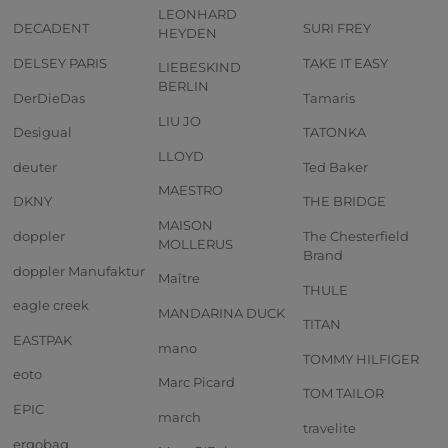
LEONHARD
DECADENT
SURI FREY
HEYDEN
DELSEY PARIS
TAKE IT EASY
LIEBESKIND
BERLIN
DerDieDas
Tamaris
LIU JO
Desigual
TATONKA
LLOYD
deuter
Ted Baker
MAESTRO
DKNY
THE BRIDGE
MAISON
doppler
The Chesterfield
MOLLERUS
Brand
doppler Manufaktur
Maître
THULE
eagle creek
MANDARINA DUCK
TITAN
EASTPAK
mano
TOMMY HILFIGER
eoto
Marc Picard
TOM TAILOR
EPIC
march
travelite
ergobag