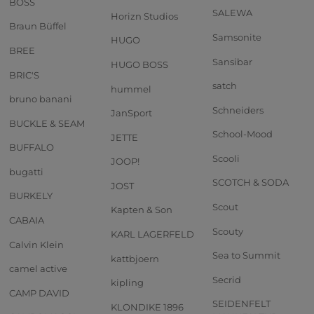
BOSS
SALEWA
Horizn Studios
Braun Büffel
Samsonite
HUGO
BREE
Sansibar
HUGO BOSS
BRIC'S
satch
hummel
bruno banani
Schneiders
JanSport
BUCKLE & SEAM
School-Mood
JETTE
BUFFALO
Scooli
JOOP!
bugatti
SCOTCH & SODA
JOST
BURKELY
Scout
Kapten & Son
CABAIA
Scouty
KARL LAGERFELD
Calvin Klein
Sea to Summit
kattbjoern
camel active
Secrid
kipling
CAMP DAVID
SEIDENFELT
KLONDIKE 1896