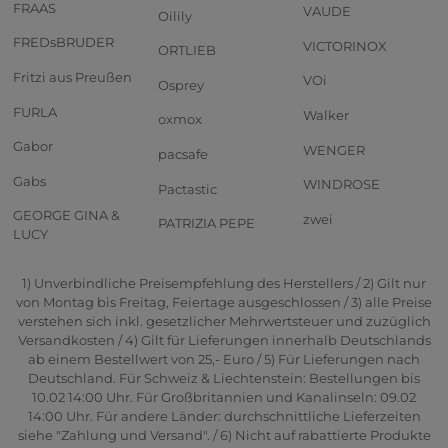
FRAAS
VAUDE
Oilily
FREDsBRUDER
VICTORINOX
ORTLIEB
Fritzi aus Preußen
VOi
Osprey
FURLA
Walker
oxmox
Gabor
WENGER
pacsafe
Gabs
WINDROSE
Pactastic
GEORGE GINA &
zwei
PATRIZIA PEPE
LUCY
1) Unverbindliche Preisempfehlung des Herstellers / 2) Gilt nur
von Montag bis Freitag, Feiertage ausgeschlossen / 3) alle Preise
verstehen sich inkl. gesetzlicher Mehrwertsteuer und zuzüglich
Versandkosten / 4) Gilt für Lieferungen innerhalb Deutschlands
ab einem Bestellwert von 25,- Euro / 5) Für Lieferungen nach
Deutschland. Für Schweiz & Liechtenstein: Bestellungen bis
10.02 14:00 Uhr. Für Großbritannien und Kanalinseln: 09.02
14:00 Uhr. Für andere Länder: durchschnittliche Lieferzeiten
siehe "Zahlung und Versand". / 6) Nicht auf rabattierte Produkte