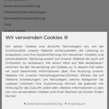
Datenschutzerklärung
Datenschutzeinstellungen
Barrierefreiheitserklärung
Jobs
Unsere Stores
Wir verwenden Cookies 🍪
Mein Konto
Wir setzen Cookies und ähnliche Technologien ein, um die
Login
Funktionalität unserer Website sicherzustellen, die Leistung zu
analysieren und Ihre Nutzererfahrung mit relevanten Inhalten und
Neukunde?
personalisierter Werbung sowohl auf unserer Website als auch auf
Informationen
Drittseiten zu verbessern. Mit einem Klick auf "Alle akzeptieren"
stimmen Sie der Verwendung von Cookies zu. In diesem Fall teilen
wir auch bestimmte Informationen über Ihre Nutzung unserer
Kontakt
Website mit unseren Marketingpartnern/Dritten. Klicken Sie auf
Rücksendung
"Weitere Einstellungen", um festzulegen, welche Kategorien Sie
zulassen möchten. Ihre Zustimmung können Sie jederzeit mit
Rückrufservice
Wirkung für die Zukunft widerrufen. Weitere Informationen zu den
Hilfe & FAQ
von uns verwendeten Cookies und Ihren Rechten als Nutzer finden
Sie hier:
Zahlung und Versand
Newsletter
Daten­schutz­erklärung
Impressum