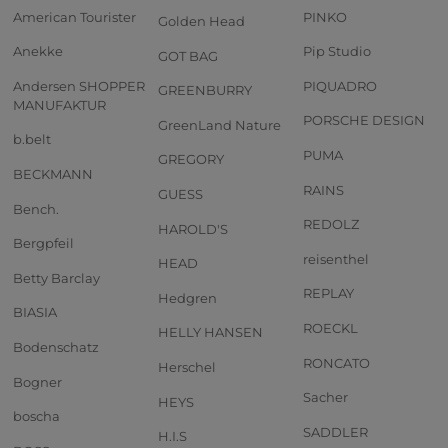
American Tourister
PINKO
Golden Head
Anekke
Pip Studio
GOT BAG
Andersen SHOPPER
PIQUADRO
GREENBURRY
MANUFAKTUR
PORSCHE DESIGN
GreenLand Nature
b.belt
PUMA
GREGORY
BECKMANN
RAINS
GUESS
Bench.
REDOLZ
HAROLD'S
Bergpfeil
reisenthel
HEAD
Betty Barclay
REPLAY
Hedgren
BIASIA
ROECKL
HELLY HANSEN
Bodenschatz
RONCATO
Herschel
Bogner
Sacher
HEYS
boscha
SADDLER
H.I.S