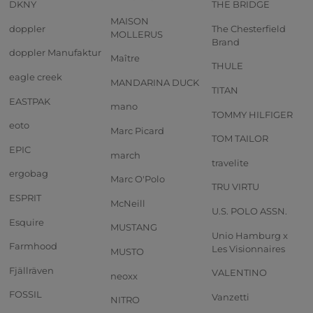
DKNY
THE BRIDGE
MAISON
doppler
The Chesterfield
MOLLERUS
Brand
doppler Manufaktur
Maître
THULE
eagle creek
MANDARINA DUCK
TITAN
EASTPAK
mano
TOMMY HILFIGER
eoto
Marc Picard
TOM TAILOR
EPIC
march
travelite
ergobag
Marc O'Polo
TRU VIRTU
ESPRIT
McNeill
U.S. POLO ASSN.
Esquire
MUSTANG
Unio Hamburg x
Farmhood
Les Visionnaires
MUSTO
Fjällräven
VALENTINO
neoxx
FOSSIL
Vanzetti
NITRO