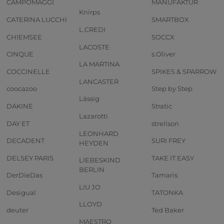
CAMPOMAGGI
MANUFAKTUR
Knirps
CATERINA LUCCHI
SMARTBOX
L.CREDI
CHIEMSEE
SOCCX
LACOSTE
CINQUE
s.Oliver
LA MARTINA
COCCINELLE
SPIKES & SPARROW
LANCASTER
coocazoo
Step by Step
Lässig
DAKINE
Stratic
Lazarotti
DAY ET
strellson
LEONHARD
DECADENT
SURI FREY
HEYDEN
DELSEY PARIS
TAKE IT EASY
LIEBESKIND
BERLIN
DerDieDas
Tamaris
LIU JO
Desigual
TATONKA
LLOYD
deuter
Ted Baker
MAESTRO