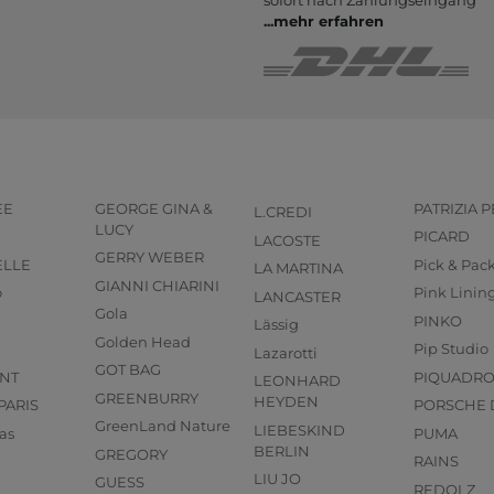
...
mehr erfahren
EE
GEORGE GINA &
PATRIZIA 
L.CREDI
LUCY
PICARD
LACOSTE
GERRY WEBER
ELLE
Pick & Pac
LA MARTINA
GIANNI CHIARINI
o
Pink Linin
LANCASTER
Gola
PINKO
Lässig
Golden Head
Pip Studio
Lazarotti
GOT BAG
NT
PIQUADR
LEONHARD
GREENBURRY
HEYDEN
PARIS
PORSCHE 
GreenLand Nature
LIEBESKIND
as
PUMA
BERLIN
GREGORY
RAINS
LIU JO
GUESS
REDOLZ