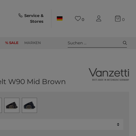
Service &
0
0
Stores
Suchen ...
% SALE
MARKEN
elt W90 Mid Brown