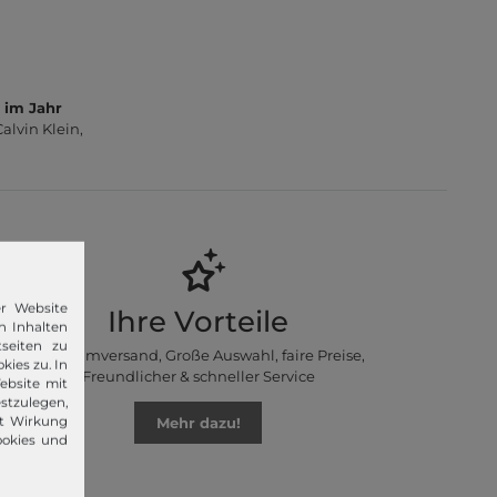
 im Jahr
lvin Klein,
er Website
Ihre Vorteile
n Inhalten
seiten zu
Premiumversand, Große Auswahl, faire Preise,
kies zu. In
Freundlicher & schneller Service
ebsite mit
stzulegen,
Mehr dazu!
it Wirkung
ookies und