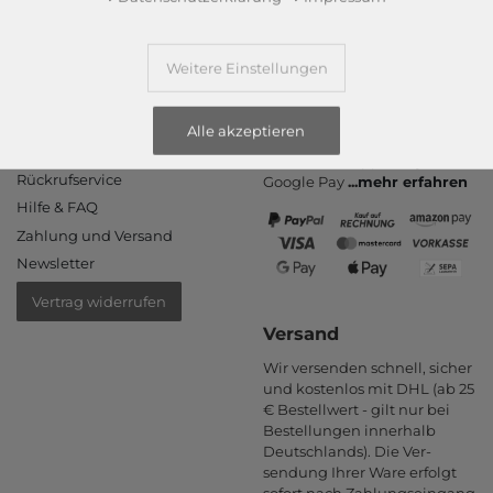
Weitere Einstellungen
Informationen
Zahlungsarten
PayPal, Kauf auf Rechnung,
Kontakt
Alle akzeptieren
Amazon Pay, Vor­kasse,
Rücksendung
Kredit­karte, Apple Pay,
Rückrufservice
Google Pay
...
mehr erfahren
Hilfe & FAQ
Zahlung und Versand
Newsletter
Vertrag widerrufen
Versand
Wir versenden schnell, sicher
und kostenlos mit DHL (ab 25
€ Bestell­wert - gilt nur bei
Bestel­lungen inner­halb
Deutsch­lands). Die Ver­
sendung Ihrer Ware er­folgt
sofort nach Zahlungs­eingang