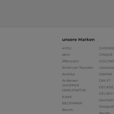
unsere Marken
4YOU
CHIEMS
abro
CINQUE
Affenzahn
COCCIN
American Tourister
coocazo
Anekke
DAKINE
Andersen
DAY ET
SHOPPER
DECADE
MANUFAKTUR
DELSEY 
b.belt
DerDieD
BECKMANN
Desigual
Bench.
deuter