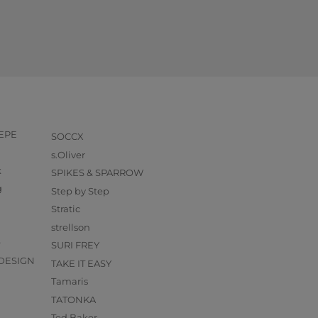
PEPE
SOCCX
s.Oliver
k
SPIKES & SPARROW
g
Step by Step
Stratic
strellson
O
SURI FREY
DESIGN
TAKE IT EASY
Tamaris
TATONKA
Ted Baker