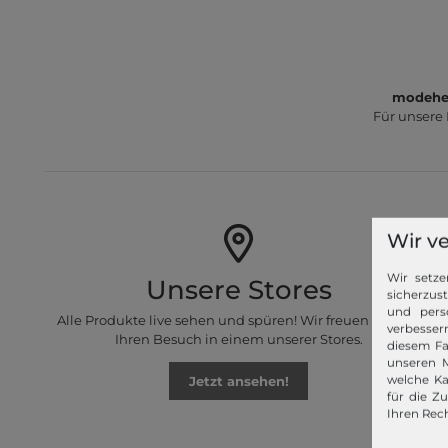
modeher
Für unsere
Wir v
Wir setze
Unsere Stores
sicherzus
und pers
Alle Produkte live sehen und spüren! Wir freuen uns auf
verbessern
Ihren Besuch in einem unserer Stores.
diesem Fa
unseren M
Jetzt ansehen!
welche Ka
für die Z
Ihren Rech