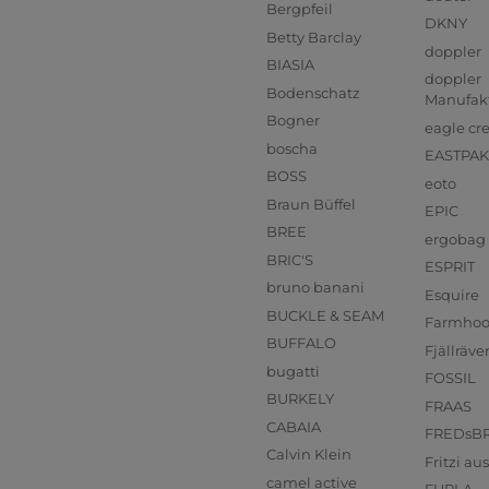
Bergpfeil
DKNY
Betty Barclay
doppler
BIASIA
doppler
Bodenschatz
Manufak
Bogner
eagle cr
boscha
EASTPAK
BOSS
eoto
Braun Büffel
EPIC
BREE
ergobag
BRIC'S
ESPRIT
bruno banani
Esquire
BUCKLE & SEAM
Farmho
BUFFALO
Fjällräve
bugatti
FOSSIL
BURKELY
FRAAS
CABAIA
FREDsB
Calvin Klein
Fritzi a
camel active