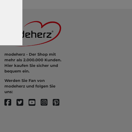
modeherz - Der Shop mit
mehr als 2.000.000 Kunden.
Hier kaufen Sie sicher und
bequem ein.
Werden Sie Fan von
modeherz und folgen Sie
uns: