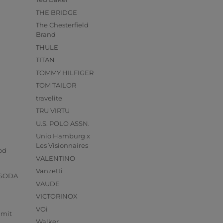
THE BRIDGE
The Chesterfield
Brand
THULE
TITAN
TOMMY HILFIGER
TOM TAILOR
travelite
TRU VIRTU
U.S. POLO ASSN.
Unio Hamburg x
s
Les Visionnaires
od
VALENTINO
Vanzetti
 SODA
VAUDE
VICTORINOX
VOi
mmit
Walker