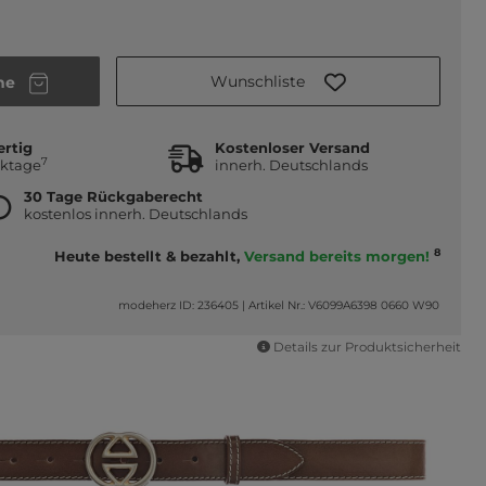
Wunschliste
he
ertig
Kostenloser Versand
7
rktage
innerh. Deutschlands
30 Tage Rückgaberecht
kostenlos innerh. Deutschlands
8
Heute bestellt & bezahlt,
Versand bereits morgen!
modeherz ID: 236405
|
Artikel Nr.: V6099A6398 0660 W90
Details zur Produktsicherheit