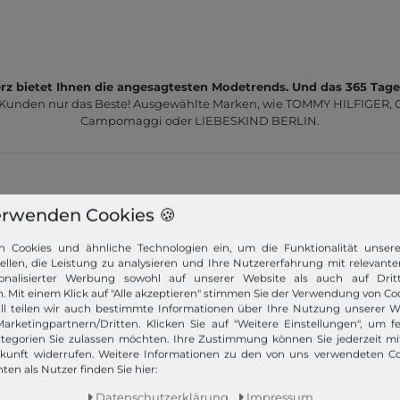
z bietet Ihnen die angesagtesten Modetrends. Und das 365 Tage
 Kunden nur das Beste! Ausgewählte Marken, wie TOMMY HILFIGER, Ca
Campomaggi oder LIEBESKIND BERLIN.
erwenden Cookies 🍪
n Cookies und ähnliche Technologien ein, um die Funktionalität unser
Schneller Versand!
tellen, die Leistung zu analysieren und Ihre Nutzererfahrung mit relevante
onalisierter Werbung sowohl auf unserer Website als auch auf Dritt
Wir versenden Ihre Bestellung schnell per
. Mit einem Klick auf "Alle akzeptieren" stimmen Sie der Verwendung von Coo
Premiumversand.
ll teilen wir auch bestimmte Informationen über Ihre Nutzung unserer W
arketingpartnern/Dritten. Klicken Sie auf "Weitere Einstellungen", um fe
Mehr dazu!
tegorien Sie zulassen möchten. Ihre Zustimmung können Sie jederzeit m
ukunft widerrufen. Weitere Informationen zu den von uns verwendeten C
ten als Nutzer finden Sie hier:
Daten­schutz­erklärung
Impressum