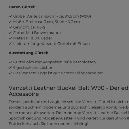
Daten Gürtel:
Größe: Weite ca. 85 cm - ca. 97,5 cm (W90)
Maße: Breite ca. 3 cm, Stärke 0,3 cm
Gewicht: ca. 115 g
Farbe: Mid Brown (braun)
Material: 100% Leder
Lieferumfang: Vanzetti Gürtel mit Etikett
Ausstattung Gürtel:
Gürtel wird mit Koppelschließe geschlossen
6 gestochene Löcher
Das Vanzetti Logo ist gut sichtbar eingearbeitet
Vanzetti Leather Buckel Belt W90 - Der edle
Accessoire
Dieser sportliche und zugleich schicke Vanzetti Gürtel ist nicht n
sondern auch ein modernes und zugleich vielseitig kombinierbar
noch mehr aufzuwerten. Der moderne Vanzetti Leather Buckel Be
Sportlichkeit und Modebewusstsein und wartet nur darauf von 
Entdecken auch Sie Ihren neuen Liebling!