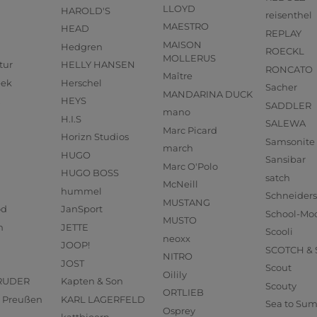
LLOYD
HAROLD'S
reisenthel
MAESTRO
HEAD
REPLAY
MAISON
Hedgren
ROECKL
MOLLERUS
tur
HELLY HANSEN
RONCATO
Maître
eek
Herschel
Sacher
MANDARINA DUCK
HEYS
SADDLER
mano
H.I.S
SALEWA
Marc Picard
Horizn Studios
Samsonite
march
HUGO
Sansibar
Marc O'Polo
HUGO BOSS
satch
McNeill
hummel
Schneider
MUSTANG
od
JanSport
School-Mo
MUSTO
n
JETTE
Scooli
neoxx
JOOP!
SCOTCH &
NITRO
JOST
Scout
Oilily
RUDER
Kapten & Son
Scouty
ORTLIEB
us Preußen
KARL LAGERFELD
Sea to Su
Osprey