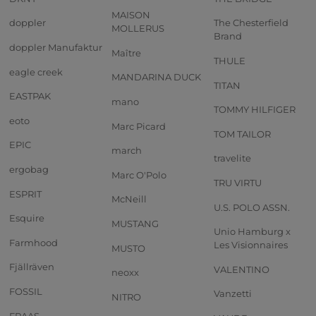
MAISON
doppler
The Chesterfield
MOLLERUS
Brand
doppler Manufaktur
Maître
THULE
eagle creek
MANDARINA DUCK
TITAN
EASTPAK
mano
TOMMY HILFIGER
eoto
Marc Picard
TOM TAILOR
EPIC
march
travelite
ergobag
Marc O'Polo
TRU VIRTU
ESPRIT
McNeill
U.S. POLO ASSN.
Esquire
MUSTANG
Unio Hamburg x
Farmhood
Les Visionnaires
MUSTO
Fjällräven
VALENTINO
neoxx
FOSSIL
Vanzetti
NITRO
FRAAS