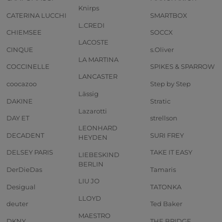
Knirps
CATERINA LUCCHI
SMARTBOX
L.CREDI
CHIEMSEE
SOCCX
LACOSTE
CINQUE
s.Oliver
LA MARTINA
COCCINELLE
SPIKES & SPARROW
LANCASTER
coocazoo
Step by Step
Lässig
DAKINE
Stratic
Lazarotti
DAY ET
strellson
LEONHARD
DECADENT
SURI FREY
HEYDEN
DELSEY PARIS
TAKE IT EASY
LIEBESKIND
BERLIN
DerDieDas
Tamaris
LIU JO
Desigual
TATONKA
LLOYD
deuter
Ted Baker
MAESTRO
DKNY
THE BRIDGE