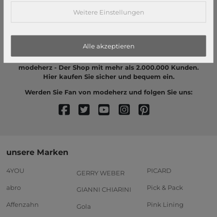
Weitere Einstellungen
Alle akzeptieren
modeherz - Der Shop mit mehr als 2.000.000 Kunden.
Hier kaufen Sie sicher und bequem ein.
Werden Sie Fan von modeherz und folgen Sie uns:
unsere Marken
4YOU
PICARD
GERRY WEBER
abro
Pick & Pack
GIANNI CHIARINI
Affenzahn
Pink Lining
Gola