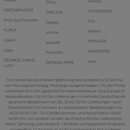
VAUDE
Oilily
FREDsBRUDER
VICTORINOX
ORTLIEB
Fritzi aus Preußen
VOi
Osprey
FURLA
Walker
oxmox
Gabor
WENGER
pacsafe
Gabs
WINDROSE
Pactastic
GEORGE GINA &
zwei
PATRIZIA PEPE
LUCY
1) Unverbindliche Preisempfehlung des Herstellers / 2) Gilt nur
von Montag bis Freitag, Feiertage ausgeschlossen / 3) alle Preise
verstehen sich inkl. gesetzlicher Mehrwertsteuer und zuzüglich
Versandkosten / 4) Gilt für Lieferungen innerhalb Deutschlands
ab einem Bestellwert von 25,- Euro / 5) Für Lieferungen nach
Deutschland. Für Schweiz & Liechtenstein: Bestellungen bis
10.02 14:00 Uhr. Für Großbritannien und Kanalinseln: 09.02
14:00 Uhr. Für andere Länder: durchschnittliche Lieferzeiten
siehe "Zahlung und Versand". / 6) Nicht auf rabattierte Produkte
anwendbar. Gutschein ist nicht kombinierbar mit anderen