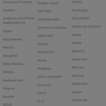
American Tourister
PINKO
Golden Head
Anekke
Pip Studio
GOT BAG
Andersen SHOPPER
PIQUADRO
GREENBURRY
MANUFAKTUR
PORSCHE DESIGN
GreenLand Nature
b.belt
PUMA
GREGORY
BECKMANN
RAINS
GUESS
Bench.
REDOLZ
HAROLD'S
Bergpfeil
reisenthel
HEAD
Betty Barclay
REPLAY
Hedgren
BIASIA
ROECKL
HELLY HANSEN
Bodenschatz
RONCATO
Herschel
Bogner
Sacher
HEYS
boscha
SADDLER
H.I.S
BOSS