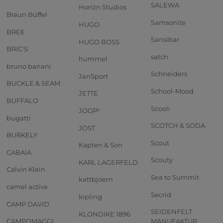
SALEWA
Horizn Studios
Braun Büffel
Samsonite
HUGO
BREE
Sansibar
HUGO BOSS
BRIC'S
satch
hummel
bruno banani
Schneiders
JanSport
BUCKLE & SEAM
School-Mood
JETTE
BUFFALO
Scooli
JOOP!
bugatti
SCOTCH & SODA
JOST
BURKELY
Scout
Kapten & Son
CABAIA
Scouty
KARL LAGERFELD
Calvin Klein
Sea to Summit
kattbjoern
camel active
Secrid
kipling
CAMP DAVID
SEIDENFELT
KLONDIKE 1896
CAMPOMAGGI
MANUFAKTUR