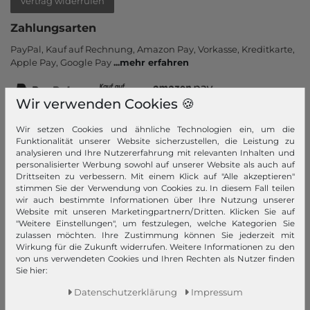
Vertrag widerrufen
Zahlungsarten
PayPal, Kauf auf Rechnung, Amazon Pay, Vor­kasse, Kredit­karte,
Apple Pay, Google Pay
...
mehr erfahren
Wir verwenden Cookies 🍪
Wir setzen Cookies und ähnliche Technologien ein, um die
Funktionalität unserer Website sicherzustellen, die Leistung zu
analysieren und Ihre Nutzererfahrung mit relevanten Inhalten und
Versand
personalisierter Werbung sowohl auf unserer Website als auch auf
Drittseiten zu verbessern. Mit einem Klick auf "Alle akzeptieren"
Wir versenden schnell, sicher und kostenlos mit DHL (ab 25 €
stimmen Sie der Verwendung von Cookies zu. In diesem Fall teilen
Bestell­wert - gilt nur bei Bestel­lungen inner­halb Deutsch­lands).
wir auch bestimmte Informationen über Ihre Nutzung unserer
Website mit unseren Marketingpartnern/Dritten. Klicken Sie auf
Die Ver­sendung Ihrer Ware er­folgt sofort nach Zahlungs­
"Weitere Einstellungen", um festzulegen, welche Kategorien Sie
eingang
...
mehr erfahren
zulassen möchten. Ihre Zustimmung können Sie jederzeit mit
Wirkung für die Zukunft widerrufen. Weitere Informationen zu den
von uns verwendeten Cookies und Ihren Rechten als Nutzer finden
Sie hier:
Daten­schutz­erklärung
Impressum