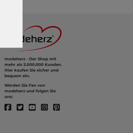
modeherz - Der Shop mit
mehr als 2.000.000 Kunden.
Hier kaufen Sie sicher und
bequem ein.
Werden Sie Fan von
modeherz und folgen Sie
uns: