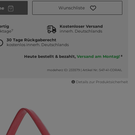
Wunschliste
he
ertig
Kostenloser Versand
7
rktage
innerh. Deutschlands
30 Tage Rückgaberecht
kostenlos innerh. Deutschlands
Heute bestellt & bezahlt,
Versand am Montag!
8
modeherz ID: 233579
|
Artikel Nr.: 547-41-CORAIL
Details zur Produktsicherheit