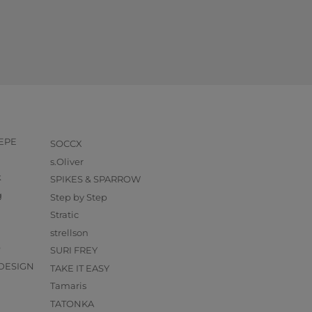
PEPE
SOCCX
s.Oliver
k
SPIKES & SPARROW
g
Step by Step
Stratic
strellson
O
SURI FREY
DESIGN
TAKE IT EASY
Tamaris
TATONKA