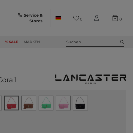
Service &
0
0
Stores
Suchen ...
% SALE
MARKEN
orail