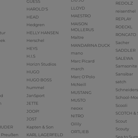
LIU JO
GUESS
REDOLZ
LLOYD
HAROLD'S
reisenthel
MAESTRO
HEAD
REPLAY
MAISON
Hedgren
ROECKL
MOLLERUS
tur
HELLY HANSEN
RONCATO
Maître
eek
Herschel
Sacher
MANDARINA DUCK
HEYS
SADDLER
mano
H.I.S
SALEWA
Marc Picard
Horizn Studios
Samsonite
march
HUGO
Sansibar
Marc O'Polo
HUGO BOSS
satch
McNeill
hummel
Schneider
MUSTANG
od
JanSport
School-Mo
MUSTO
n
JETTE
Scooli
neoxx
JOOP!
SCOTCH &
NITRO
JOST
Scout
Oilily
RUDER
Kapten & Son
Scouty
ORTLIEB
us Preußen
KARL LAGERFELD
Sea to Su