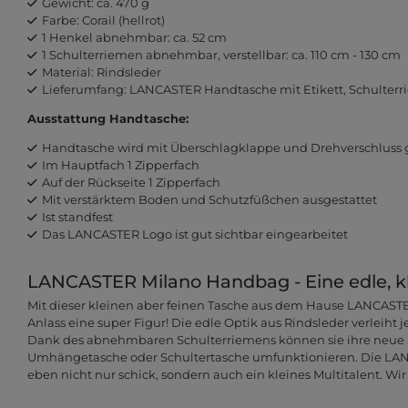
Gewicht: ca. 470 g
Farbe: Corail (hellrot)
1 Henkel abnehmbar: ca. 52 cm
1 Schulterriemen abnehmbar, verstellbar: ca. 110 cm - 130 cm
Material: Rindsleder
Lieferumfang: LANCASTER Handtasche mit Etikett, Schulterr
Ausstattung Handtasche:
Handtasche wird mit Überschlagklappe und Drehverschluss 
Im Hauptfach 1 Zipperfach
Auf der Rückseite 1 Zipperfach
Mit verstärktem Boden und Schutzfüßchen ausgestattet
Ist standfest
Das LANCASTER Logo ist gut sichtbar eingearbeitet
LANCASTER Milano Handbag - Eine edle, k
Mit dieser kleinen aber feinen Tasche aus dem Hause LANCAST
Anlass eine super Figur! Die edle Optik aus Rindsleder verleiht 
Dank des abnehmbaren Schulterriemens können sie ihre neue 
Umhängetasche oder Schultertasche umfunktionieren. Die LA
eben nicht nur schick, sondern auch ein kleines Multitalent. Wir 