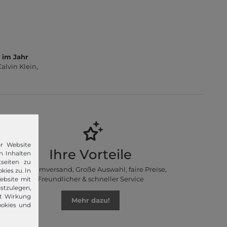
 im Jahr
lvin Klein,
er Website
Ihre Vorteile
n Inhalten
seiten zu
Premiumversand, Große Auswahl, faire Preise,
kies zu. In
Freundlicher & schneller Service
ebsite mit
stzulegen,
it Wirkung
Mehr dazu!
ookies und