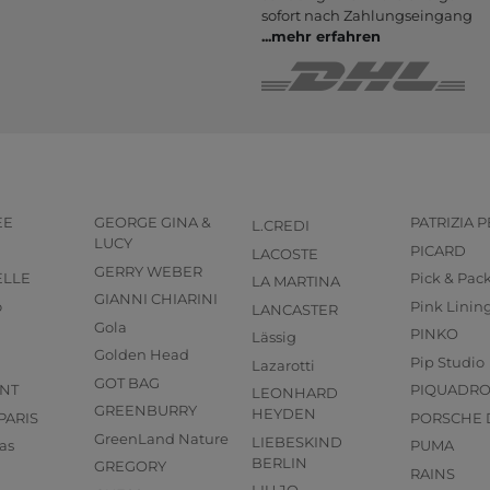
sofort nach Zahlungs­eingang
...
mehr erfahren
EE
GEORGE GINA &
PATRIZIA 
L.CREDI
LUCY
PICARD
LACOSTE
GERRY WEBER
ELLE
Pick & Pac
LA MARTINA
GIANNI CHIARINI
o
Pink Linin
LANCASTER
Gola
PINKO
Lässig
Golden Head
Pip Studio
Lazarotti
GOT BAG
NT
PIQUADR
LEONHARD
GREENBURRY
HEYDEN
PARIS
PORSCHE 
GreenLand Nature
LIEBESKIND
as
PUMA
BERLIN
GREGORY
RAINS