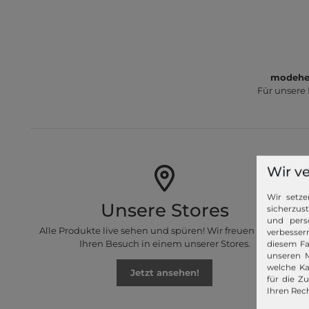
modeher
Für unsere
Wir v
Wir setze
Unsere Stores
sicherzus
und pers
Alle Produkte live sehen und spüren! Wir freuen uns auf
verbessern
Ihren Besuch in einem unserer Stores.
diesem Fa
unseren M
welche Ka
Jetzt ansehen!
für die Z
Ihren Rech