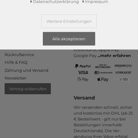
Daten­schutz­erklärung
Impressum
Weitere Einstellungen
Informationen
Zahlungsarten
PayPal, Kauf auf Rechnung,
Kontakt
Alle akzeptieren
Amazon Pay, Vor­kasse,
Rücksendung
Kredit­karte, Apple Pay,
Rückrufservice
Google Pay
...
mehr erfahren
Hilfe & FAQ
Zahlung und Versand
Newsletter
Vertrag widerrufen
Versand
Wir versenden schnell, sicher
und kostenlos mit DHL (ab 25
€ Bestell­wert - gilt nur bei
Bestel­lungen inner­halb
Deutsch­lands). Die Ver­
sendung Ihrer Ware er­folgt