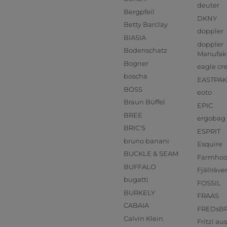
deuter
Bergpfeil
DKNY
Betty Barclay
doppler
BIASIA
doppler
Bodenschatz
Manufak
Bogner
eagle cr
boscha
EASTPAK
BOSS
eoto
Braun Büffel
EPIC
BREE
ergobag
BRIC'S
ESPRIT
bruno banani
Esquire
BUCKLE & SEAM
Farmho
BUFFALO
Fjällräve
bugatti
FOSSIL
BURKELY
FRAAS
CABAIA
FREDsB
Calvin Klein
Fritzi a