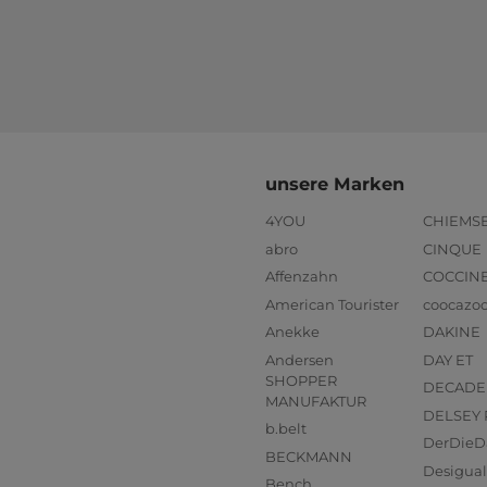
unsere Marken
4YOU
CHIEMS
abro
CINQUE
Affenzahn
COCCIN
American Tourister
coocazo
Anekke
DAKINE
Andersen
DAY ET
SHOPPER
DECADE
MANUFAKTUR
DELSEY 
b.belt
DerDieD
BECKMANN
Desigual
Bench.