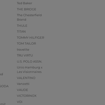
Ted Baker
THE BRIDGE
The Chesterfield
Brand
THULE
TITAN
TOMMY HILFIGER
TOM TAILOR
travelite
TRU VIRTU
U.S. POLO ASSN.
Unio Hamburg x
s
Les Visionnaires
od
VALENTINO
Vanzetti
 SODA
VAUDE
VICTORINOX
VOi
mmit