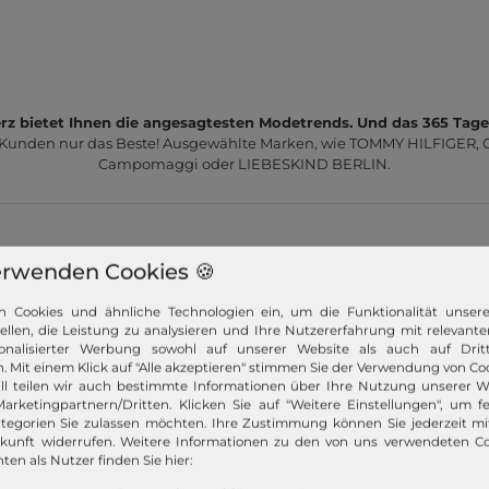
z bietet Ihnen die angesagtesten Modetrends. Und das 365 Tage
 Kunden nur das Beste! Ausgewählte Marken, wie TOMMY HILFIGER, Ca
Campomaggi oder LIEBESKIND BERLIN.
erwenden Cookies 🍪
n Cookies und ähnliche Technologien ein, um die Funktionalität unser
Schneller Versand!
tellen, die Leistung zu analysieren und Ihre Nutzererfahrung mit relevante
onalisierter Werbung sowohl auf unserer Website als auch auf Dritt
Wir versenden Ihre Bestellung schnell per
. Mit einem Klick auf "Alle akzeptieren" stimmen Sie der Verwendung von Coo
Premiumversand.
ll teilen wir auch bestimmte Informationen über Ihre Nutzung unserer W
arketingpartnern/Dritten. Klicken Sie auf "Weitere Einstellungen", um fe
tegorien Sie zulassen möchten. Ihre Zustimmung können Sie jederzeit m
Mehr dazu!
ukunft widerrufen. Weitere Informationen zu den von uns verwendeten C
ten als Nutzer finden Sie hier: