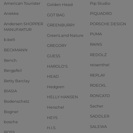
American Tourister
Pip Studio
Golden Head
Anekke
PIQUADRO
GOT BAG
Andersen SHOPPER
PORSCHE DESIGN
GREENBURRY
MANUFAKTUR
PUMA
GreenLand Nature
b.belt
RAINS
GREGORY
BECKMANN
REDOLZ
GUESS
Bench.
reisenthel
HAROLD'S
Bergpfeil
REPLAY
HEAD
Betty Barclay
ROECKL
Hedgren
BIASIA
RONCATO
HELLY HANSEN
Bodenschatz
Sacher
Herschel
Bogner
SADDLER
HEYS
boscha
SALEWA
H.I.S
BOSS