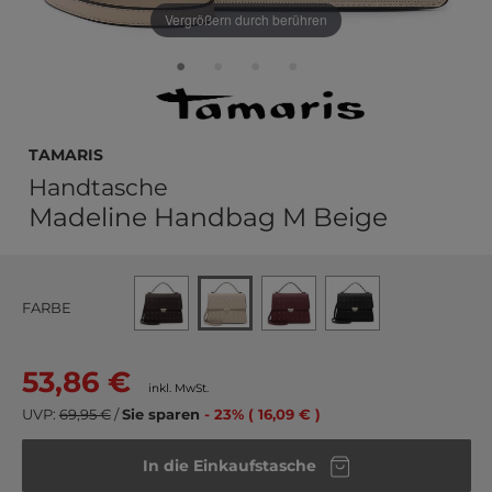
Vergrößern durch berühren
Tamaris
Handtasche
Madeline Handbag M Beige
FARBE
53,86 €
inkl. MwSt.
UVP:
69,95 €
/
Sie sparen
- 23% ( 16,09 € )
In die Einkaufstasche