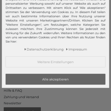
personalisierter Werbung sowohl auf unserer Website als auch auf
Datenschutzerklärung
Drittseiten zu verbessern. Mit einem Klick auf "Alle akzeptieren"
Datenschutzeinstellungen
stimmen Sie der Verwendung von Cookies zu. In diesem Fall teilen
wir auch bestimmte Informationen über Ihre Nutzung unserer
Barrierefreiheitserklärung
Website mit unseren Marketingpartnern/Dritten. Klicken Sie auf
Jobs
"Weitere Einstellungen", um festzulegen, welche Kategorien Sie
zulassen möchten. Ihre Zustimmung können Sie jederzeit mit
Unsere Stores
Wirkung für die Zukunft widerrufen. Weitere Informationen zu den
von uns verwendeten Cookies und Ihren Rechten als Nutzer finden
Mein Konto
Sie hier:
Login
Daten­schutz­erklärung
Impressum
Neukunde?
Weitere Einstellungen
Informationen
Kontakt
Rücksendung
Alle akzeptieren
Rückrufservice
Hilfe & FAQ
Zahlung und Versand
Newsletter