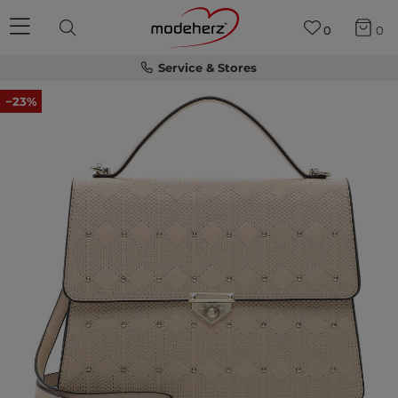
0
0
Service & Stores
−23%