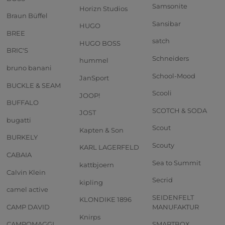
Samsonite
Horizn Studios
Braun Büffel
Sansibar
HUGO
BREE
satch
HUGO BOSS
BRIC'S
Schneiders
hummel
bruno banani
School-Mood
JanSport
BUCKLE & SEAM
Scooli
JOOP!
BUFFALO
SCOTCH & SODA
JOST
bugatti
Scout
Kapten & Son
BURKELY
Scouty
KARL LAGERFELD
CABAIA
Sea to Summit
kattbjoern
Calvin Klein
Secrid
kipling
camel active
SEIDENFELT
KLONDIKE 1896
CAMP DAVID
MANUFAKTUR
Knirps
CAMPOMAGGI
SMARTBOX