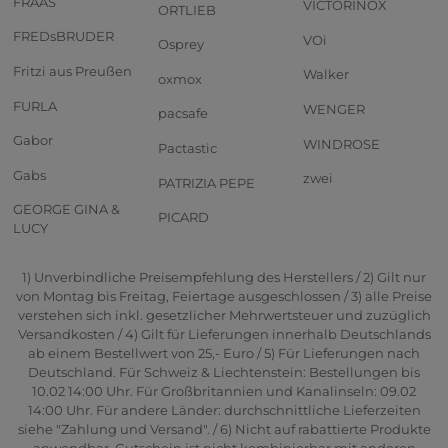
FRAAS
VICTORINOX
ORTLIEB
FREDsBRUDER
VOi
Osprey
Fritzi aus Preußen
Walker
oxmox
FURLA
WENGER
pacsafe
Gabor
WINDROSE
Pactastic
Gabs
zwei
PATRIZIA PEPE
GEORGE GINA &
PICARD
LUCY
1) Unverbindliche Preisempfehlung des Herstellers / 2) Gilt nur
von Montag bis Freitag, Feiertage ausgeschlossen / 3) alle Preise
verstehen sich inkl. gesetzlicher Mehrwertsteuer und zuzüglich
Versandkosten / 4) Gilt für Lieferungen innerhalb Deutschlands
ab einem Bestellwert von 25,- Euro / 5) Für Lieferungen nach
Deutschland. Für Schweiz & Liechtenstein: Bestellungen bis
10.02 14:00 Uhr. Für Großbritannien und Kanalinseln: 09.02
14:00 Uhr. Für andere Länder: durchschnittliche Lieferzeiten
siehe "Zahlung und Versand". / 6) Nicht auf rabattierte Produkte
anwendbar. Gutschein ist nicht kombinierbar mit anderen