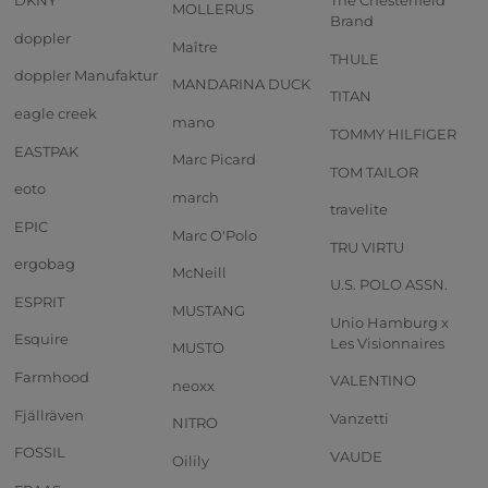
DKNY
The Chesterfield
MOLLERUS
Brand
doppler
Maître
THULE
doppler Manufaktur
MANDARINA DUCK
TITAN
eagle creek
mano
TOMMY HILFIGER
EASTPAK
Marc Picard
TOM TAILOR
eoto
march
travelite
EPIC
Marc O'Polo
TRU VIRTU
ergobag
McNeill
U.S. POLO ASSN.
ESPRIT
MUSTANG
Unio Hamburg x
Esquire
Les Visionnaires
MUSTO
Farmhood
VALENTINO
neoxx
Fjällräven
Vanzetti
NITRO
FOSSIL
VAUDE
Oilily