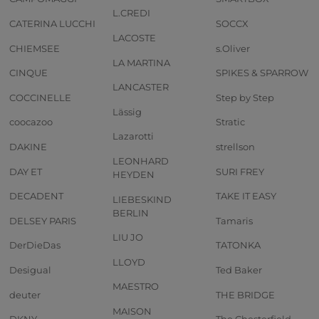
L.CREDI
CATERINA LUCCHI
SOCCX
LACOSTE
CHIEMSEE
s.Oliver
LA MARTINA
CINQUE
SPIKES & SPARROW
LANCASTER
COCCINELLE
Step by Step
Lässig
coocazoo
Stratic
Lazarotti
DAKINE
strellson
LEONHARD
DAY ET
SURI FREY
HEYDEN
DECADENT
TAKE IT EASY
LIEBESKIND
BERLIN
DELSEY PARIS
Tamaris
LIU JO
DerDieDas
TATONKA
LLOYD
Desigual
Ted Baker
MAESTRO
deuter
THE BRIDGE
MAISON