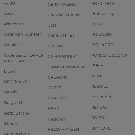
4YOU
Pick & Pack
GERRY WEBER
abro
Pink Lining
GIANNI CHIARINI
Affenzahn
PINKO
Gola
American Tourister
Pip Studio
Golden Head
Anekke
PIQUADRO
GOT BAG
Andersen SHOPPER
PORSCHE DESIGN
GREENBURRY
MANUFAKTUR
PUMA
GreenLand Nature
b.belt
RAINS
GREGORY
BECKMANN
REDOLZ
GUESS
Bench.
reisenthel
HAROLD'S
Bergpfeil
REPLAY
HEAD
Betty Barclay
ROECKL
Hedgren
BIASIA
RONCATO
HELLY HANSEN
Bodenschatz