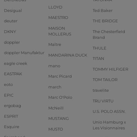
LLOYD
Desigual
Ted Baker
MAESTRO
deuter
THE BRIDGE
MAISON
DKNY
The Chesterfield
MOLLERUS
Brand
doppler
Maître
THULE
doppler Manufaktur
MANDARINA DUCK
TITAN
eagle creek
mano
TOMMY HILFIGER
EASTPAK
Marc Picard
TOM TAILOR
eoto
march
travelite
EPIC
Marc O'Polo
TRU VIRTU
ergobag
McNeill
U.S. POLO ASSN.
ESPRIT
MUSTANG
Unio Hamburg x
Esquire
Les Visionnaires
MUSTO