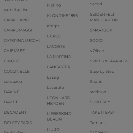
Secrid
kipling
camel active
SEIDENFELT
KLONDIKE 1896
CAMP DAVID
MANUFAKTUR
Knirps
CAMPOMAGGI
SMARTBOX
L.CREDI
CATERINA LUCCHI
SOCCX
LACOSTE
CHIEMSEE
s.Oliver
LA MARTINA
CINQUE
SPIKES & SPARROW
LANCASTER
COCCINELLE
Step by Step
Lässig
coocazoo
Stratic
Lazarotti
DAKINE
strellson
LEONHARD
DAY ET
SURI FREY
HEYDEN
DECADENT
TAKE IT EASY
LIEBESKIND
BERLIN
DELSEY PARIS
Tamaris
LIU JO
DerDieDas
TATONKA