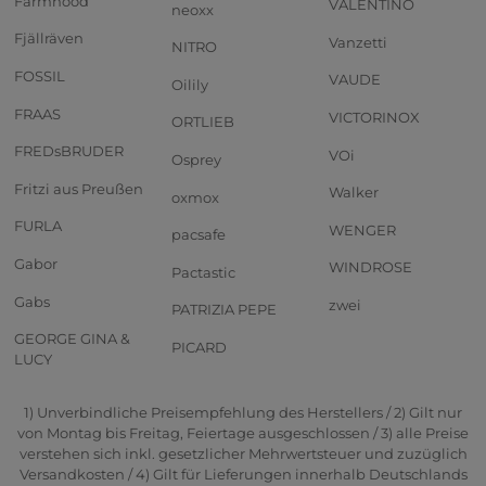
Farmhood
VALENTINO
neoxx
Fjällräven
Vanzetti
NITRO
FOSSIL
VAUDE
Oilily
FRAAS
VICTORINOX
ORTLIEB
FREDsBRUDER
VOi
Osprey
Fritzi aus Preußen
Walker
oxmox
FURLA
WENGER
pacsafe
Gabor
WINDROSE
Pactastic
Gabs
zwei
PATRIZIA PEPE
GEORGE GINA &
PICARD
LUCY
1) Unverbindliche Preisempfehlung des Herstellers / 2) Gilt nur
von Montag bis Freitag, Feiertage ausgeschlossen / 3) alle Preise
verstehen sich inkl. gesetzlicher Mehrwertsteuer und zuzüglich
Versandkosten / 4) Gilt für Lieferungen innerhalb Deutschlands