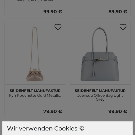
99,90 €
89,90 €
SEIDENFELT MANUFAKTUR
SEIDENFELT MANUFAKTUR
Fyn Pouchette Gold Metallic
Joensuu Office Bag Light
Grey
79,90 €
99,90 €
Wir verwenden Cookies 🍪