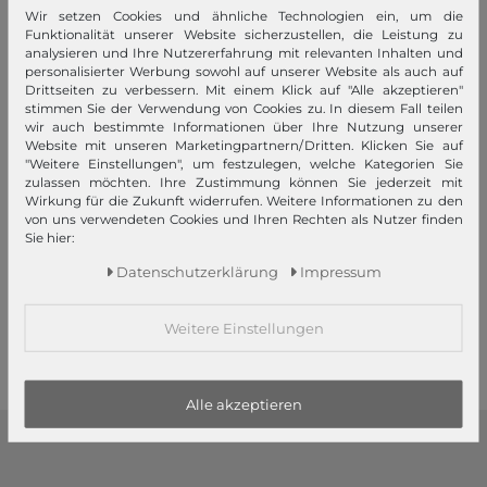
Wir setzen Cookies und ähnliche Technologien ein, um die
Funktionalität unserer Website sicherzustellen, die Leistung zu
analysieren und Ihre Nutzererfahrung mit relevanten Inhalten und
personalisierter Werbung sowohl auf unserer Website als auch auf
Drittseiten zu verbessern. Mit einem Klick auf "Alle akzeptieren"
stimmen Sie der Verwendung von Cookies zu. In diesem Fall teilen
wir auch bestimmte Informationen über Ihre Nutzung unserer
Website mit unseren Marketingpartnern/Dritten. Klicken Sie auf
"Weitere Einstellungen", um festzulegen, welche Kategorien Sie
zulassen möchten. Ihre Zustimmung können Sie jederzeit mit
SURI FREY
SURI FREY
Wirkung für die Zukunft widerrufen. Weitere Informationen zu den
Soey Cityshopper S Oliv
Cindy City Shopper M Beige
von uns verwendeten Cookies und Ihren Rechten als Nutzer finden
Sie hier:
59,99 €
59,99 €
UVP
UVP
Daten­schutz­erklärung
Impressum
50,99 €
50,99 €
1
2
3
Weitere Einstellungen
Alle akzeptieren