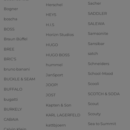
Sacher
Herschel
Bogner
SADDLER
HEYS
boscha
SALEWA
H.I.S
BOSS
Samsonite
Horizn Studios
Braun Büffel
Sansibar
HUGO
BREE
satch
HUGO BOSS
BRIC'S
Schneiders
hummel
bruno banani
School-Mood
JanSport
BUCKLE & SEAM
Scooli
JOOP!
BUFFALO
SCOTCH & SODA
JOST
bugatti
Scout
Kapten & Son
BURKELY
Scouty
KARL LAGERFELD
CABAIA
Sea to Summit
kattbjoern
Calvin Klein