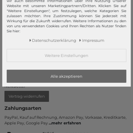
wir auch bestimmte Informationen über Ihre Nutzung unserer
Website mit unseren Marketingpartnern/Dritten. Klicken Sie auf
Mein Konto
"Weitere Einstellungen", um festzulegen, welche Kategorien Sie
zulassen möchten. Ihre Zustimmung können Sie jederzeit mit
Wirkung für die Zukunft widerrufen. Weitere Informationen zu den
Login
von uns verwendeten Cookies und Ihren Rechten als Nutzer finden
Neukunde?
Sie hier:
Informationen
Daten­schutz­erklärung
Impressum
Kontakt
Weitere Einstellungen
Rücksendung
Rückrufservice
Hilfe & FAQ
Alle akzeptieren
Zahlung und Versand
Newsletter
Vertrag widerrufen
Zahlungsarten
PayPal, Kauf auf Rechnung, Amazon Pay, Vor­kasse, Kredit­karte,
Apple Pay, Google Pay
...
mehr erfahren