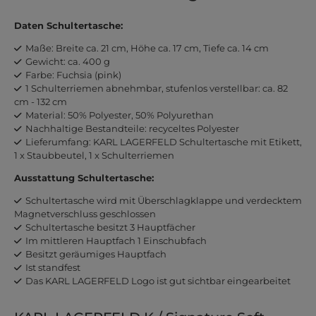
Daten Schultertasche:
Maße: Breite ca. 21 cm, Höhe ca. 17 cm, Tiefe ca. 14 cm
Gewicht: ca. 400 g
Farbe: Fuchsia (pink)
1 Schulterriemen abnehmbar, stufenlos verstellbar: ca. 82
cm - 132 cm
Material: 50% Polyester, 50% Polyurethan
Nachhaltige Bestandteile: recyceltes Polyester
Lieferumfang: KARL LAGERFELD Schultertasche mit Etikett,
1 x Staubbeutel, 1 x Schulterriemen
Ausstattung Schultertasche:
Schultertasche wird mit Überschlagklappe und verdecktem
Magnetverschluss geschlossen
Schultertasche besitzt 3 Hauptfächer
Im mittleren Hauptfach 1 Einschubfach
Besitzt geräumiges Hauptfach
Ist standfest
Das KARL LAGERFELD Logo ist gut sichtbar eingearbeitet