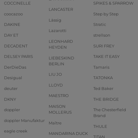
COCCINELLE
SPIKES & SPARROW
LANCASTER
coocazoo
Step by Step
Lässig
DAKINE
Stratic
Lazarotti
DAY ET
strellson
LEONHARD
DECADENT
SURI FREY
HEYDEN
DELSEY PARIS
TAKE IT EASY
LIEBESKIND
BERLIN
DerDieDas
Tamaris
LIU JO
Desigual
TATONKA
LLOYD
deuter
Ted Baker
MAESTRO
DKNY
THE BRIDGE
MAISON
doppler
The Chesterfield
MOLLERUS
Brand
doppler Manufaktur
Maître
THULE
eagle creek
MANDARINA DUCK
TITAN