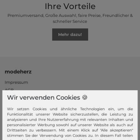
Ihre Vorteile
Premiumversand, Große Auswahl, faire Preise, Freundlicher &
schneller Service
Mehr dazu!
modeherz
Impressum
AGB
Wir verwenden Cookies 🍪
Widerrufsrecht
Datenschutzerklärung
Wir setzen Cookies und ähnliche Technologien ein, um die
Datenschutzeinstellungen
Funktionalität unserer Website sicherzustellen, die Leistung zu
analysieren und Ihre Nutzererfahrung mit relevanten Inhalten und
Barrierefreiheitserklärung
personalisierter Werbung sowohl auf unserer Website als auch auf
Jobs
Drittseiten zu verbessern. Mit einem Klick auf "Alle akzeptieren"
stimmen Sie der Verwendung von Cookies zu. In diesem Fall teilen
Unsere Stores