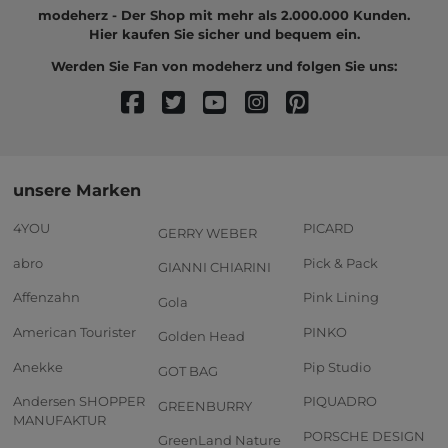
modeherz - Der Shop mit mehr als 2.000.000 Kunden.
Hier kaufen Sie sicher und bequem ein.
Werden Sie Fan von modeherz und folgen Sie uns:
unsere Marken
4YOU
PICARD
GERRY WEBER
abro
Pick & Pack
GIANNI CHIARINI
Affenzahn
Pink Lining
Gola
American Tourister
PINKO
Golden Head
Anekke
Pip Studio
GOT BAG
Andersen SHOPPER
PIQUADRO
GREENBURRY
MANUFAKTUR
PORSCHE DESIGN
GreenLand Nature