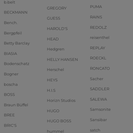
b.belt
PUMA
GREGORY
BECKMANN
RAINS
GUESS
Bench.
REDOLZ
HAROLD'S
Bergpfeil
reisenthel
HEAD
Betty Barclay
REPLAY
Hedgren
BIASIA
ROECKL
HELLY HANSEN
Bodenschatz
RONCATO
Herschel
Bogner
Sacher
HEYS
boscha
SADDLER
H.I.S
BOSS
SALEWA
Horizn Studios
Braun Büffel
Samsonite
HUGO
BREE
Sansibar
HUGO BOSS
BRIC'S
satch
hummel