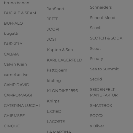
bruno banani
Schneiders
JanSport
BUCKLE & SEAM
School-Mood
JETTE
BUFFALO
Scooli
JOOP!
bugatti
SCOTCH & SODA
JOST
BURKELY
Scout
Kapten & Son
CABAIA
Scouty
KARL LAGERFELD
Calvin Klein
Sea to Summit
kattbjoern
camel active
Secrid
kipling
CAMP DAVID
SEIDENFELT
KLONDIKE 1896
CAMPOMAGGI
MANUFAKTUR
Knirps
CATERINA LUCCHI
SMARTBOX
L.CREDI
CHIEMSEE
SOCCX
LACOSTE
CINQUE
s.Oliver
LA MARTINA