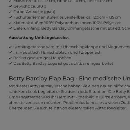
Maße: Breite ca. 17 cm, Höhe ca. 16 cm, Tiefe ca. 7 cm
Gewicht: ca. 310 g
Farbe: Antracite (grau)
1 Schulterriemen stufenlos verstellbar: ca. 120 cm - 135 cm
Material: Außen 100% Polyurethan, innen 100% Polyester
Lieferumfang: Betty Barclay Umhängetasche mit Etikett, Sch
Ausstattung Umhängetasche:
Umhängetasche wird mit Überschlagklappe und Magnetversc
Im Hauptfach 1 Einschubfach und 1 Zipperfach
Besitzt geräumiges Hauptfach
Das Betty Barclay Logo ist gut sichtbar eingearbeitet
Betty Barclay Flap Bag - Eine modische 
Mit dieser Betty Barclay Tasche haben Sie einen neuen hilfreich
schickem Look begleitet er Sie durch jede Situation. Die Betty 
Umhängetasche wird Ihr Herz mit Sicherheit in Kürze erobern, 
ohne sie verlassen möchten. Problemlos kann sie zu vielen Outf
Überzeugen Sie sich selbst von diesem tollen Alltagsbegleiter!