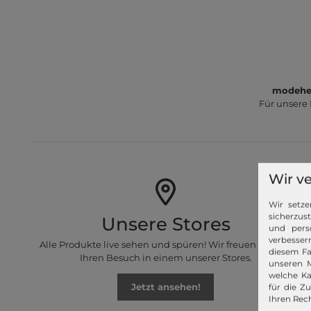
modeher
Für unsere
Wir v
Wir setze
sicherzus
Unsere Stores
und pers
verbessern
Alle Produkte live sehen und spüren! Wir freuen uns auf
diesem Fa
Ihren Besuch in einem unserer Stores.
unseren M
welche Ka
Jetzt ansehen!
für die Z
Ihren Rech