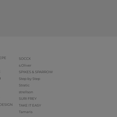
PEPE
SOCCX
s.Oliver
k
SPIKES & SPARROW
g
Step by Step
Stratic
strellson
O
SURI FREY
DESIGN
TAKE IT EASY
Tamaris