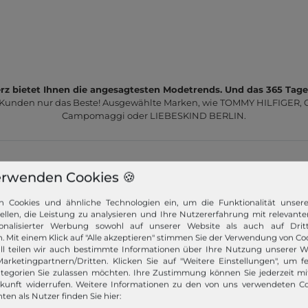
z bietet Ihnen die angesagtesten Modetrends. Und das 365 Tage
 Kunden nur das Beste! Ausgewählte Marken, wie TOMMY HILFIGER, Ca
Campomaggi oder LIEBESKIND BERLIN.
erwenden Cookies 🍪
n Cookies und ähnliche Technologien ein, um die Funktionalität unser
tellen, die Leistung zu analysieren und Ihre Nutzererfahrung mit relevante
Schneller Versand!
onalisierter Werbung sowohl auf unserer Website als auch auf Dritt
. Mit einem Klick auf "Alle akzeptieren" stimmen Sie der Verwendung von Coo
Wir versenden Ihre Bestellung schnell per
ll teilen wir auch bestimmte Informationen über Ihre Nutzung unserer W
Premiumversand.
arketingpartnern/Dritten. Klicken Sie auf "Weitere Einstellungen", um fe
tegorien Sie zulassen möchten. Ihre Zustimmung können Sie jederzeit m
Mehr dazu!
ukunft widerrufen. Weitere Informationen zu den von uns verwendeten C
ten als Nutzer finden Sie hier: