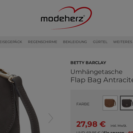
EISEGEPÄCK
REGENSCHIRME
BEKLEIDUNG
GÜRTEL
WEITERES
Betty Barclay
Umhängetasche
Flap Bag Antracit
FARBE
27,98 €
inkl. MwSt.
UVP:
69,95 €
/
Sie sparen
- 60