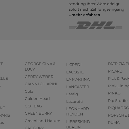
sendung Ihrer Ware er­folgt
sofort nach Zahlungs­eingang
...
mehr erfahren
EE
GEORGE GINA &
PATRIZIA 
L.CREDI
LUCY
PICARD
LACOSTE
GERRY WEBER
ELLE
Pick & Pac
LA MARTINA
GIANNI CHIARINI
o
Pink Linin
LANCASTER
Gola
PINKO
Lässig
Golden Head
Pip Studio
Lazarotti
GOT BAG
NT
PIQUADR
LEONHARD
GREENBURRY
HEYDEN
PARIS
PORSCHE 
GreenLand Nature
LIEBESKIND
as
PUMA
BERLIN
GREGORY