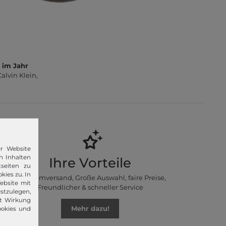
 im Jahr
lvin Klein,
er Website
n Inhalten
Ihre Vorteile
seiten zu
kies zu. In
Premiumversand, Große Auswahl, faire Preise,
ebsite mit
Freundlicher & schneller Service
stzulegen,
it Wirkung
Mehr dazu!
ookies und