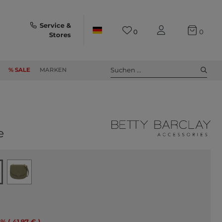
Service &
0
0
Stores
Suchen ...
% SALE
MARKEN
e
% ( 41,97 € )