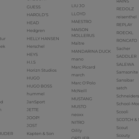
RAINS
LIU JO
GUESS
REDOLZ
LLOYD
HAROLD'S
reisenthel
MAESTRO
HEAD
REPLAY
MAISON
Hedgren
ROECKL
MOLLERUS
tur
HELLY HANSEN
RONCATO
Maître
eek
Herschel
Sacher
MANDARINA DUCK
HEYS
SADDLER
mano
H.I.S
SALEWA
Marc Picard
Horizn Studios
Samsonite
march
HUGO
Sansibar
Marc O'Polo
HUGO BOSS
satch
McNeill
hummel
Schneider
MUSTANG
od
JanSport
School-Mo
MUSTO
n
JETTE
Scooli
neoxx
JOOP!
SCOTCH &
NITRO
JOST
Scout
Oilily
RUDER
Kapten & Son
Scouty
ORTLIEB