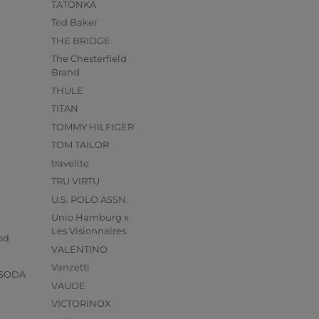
TATONKA
Ted Baker
THE BRIDGE
The Chesterfield
Brand
THULE
TITAN
TOMMY HILFIGER
TOM TAILOR
travelite
TRU VIRTU
U.S. POLO ASSN.
Unio Hamburg x
s
Les Visionnaires
od
VALENTINO
Vanzetti
 SODA
VAUDE
VICTORINOX