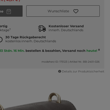
Wunschliste
he
ertig
Kostenloser Versand
7
rktage
innerh. Deutschlands
30 Tage Rückgaberecht
kostenlos innerh. Deutschlands
8
13 Stdn. 16 Min.
bestellen & bezahlen, Versand noch
heute!
modeherz ID: 175123
|
Artikel Nr.: BB-2401-026
Details zur Produktsicherheit