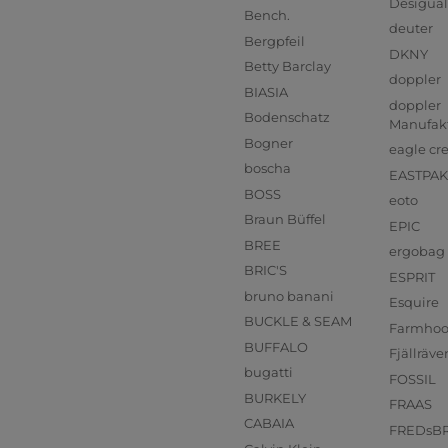
Desigual
Bench.
deuter
Bergpfeil
DKNY
Betty Barclay
doppler
BIASIA
doppler
Bodenschatz
Manufak
Bogner
eagle cr
boscha
EASTPAK
BOSS
eoto
Braun Büffel
EPIC
BREE
ergobag
BRIC'S
ESPRIT
bruno banani
Esquire
BUCKLE & SEAM
Farmho
BUFFALO
Fjällräve
bugatti
FOSSIL
BURKELY
FRAAS
CABAIA
FREDsB