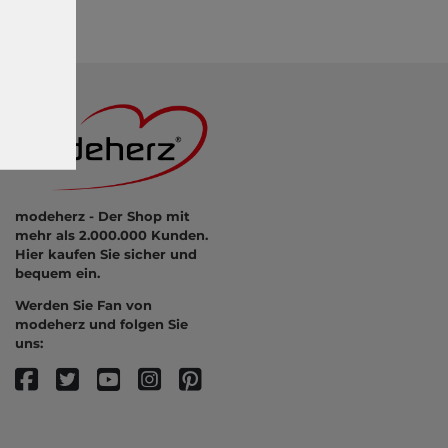
modeherz - Der Shop mit
mehr als 2.000.000 Kunden.
Hier kaufen Sie sicher und
bequem ein.
Werden Sie Fan von
modeherz und folgen Sie
uns: