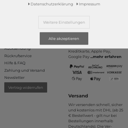
Daten­schutz­erklärung
Impressum
Weitere Einstellungen
Informationen
Zahlungsarten
Alle akzeptieren
PayPal, Kauf auf Rechnung,
Kontakt
Amazon Pay, Vor­kasse,
Rücksendung
Kredit­karte, Apple Pay,
Rückrufservice
Google Pay
...
mehr erfahren
Hilfe & FAQ
Zahlung und Versand
Newsletter
Vertrag widerrufen
Versand
Wir versenden schnell, sicher
und kostenlos mit DHL (ab 25
€ Bestell­wert - gilt nur bei
Bestel­lungen inner­halb
Deutsch­lands). Die Ver­