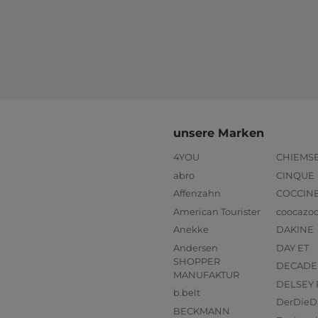
unsere Marken
4YOU
CHIEMS
abro
CINQUE
Affenzahn
COCCIN
American Tourister
coocazo
Anekke
DAKINE
Andersen
DAY ET
SHOPPER
DECADE
MANUFAKTUR
DELSEY 
b.belt
DerDieD
BECKMANN