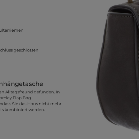
ulterriemen
hluss geschlossen
Umhängetasche
en Alltagsfreund gefunden. In
Barclay Flap Bag
sodass Sie das Haus nicht mehr
its kombiniert werden.