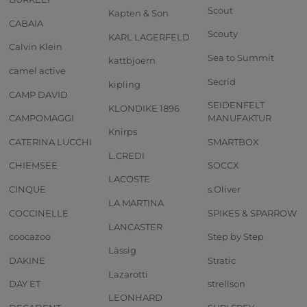
Scout
Kapten & Son
CABAIA
Scouty
KARL LAGERFELD
Calvin Klein
Sea to Summit
kattbjoern
camel active
Secrid
kipling
CAMP DAVID
SEIDENFELT
KLONDIKE 1896
CAMPOMAGGI
MANUFAKTUR
Knirps
CATERINA LUCCHI
SMARTBOX
L.CREDI
CHIEMSEE
SOCCX
LACOSTE
CINQUE
s.Oliver
LA MARTINA
COCCINELLE
SPIKES & SPARROW
LANCASTER
coocazoo
Step by Step
Lässig
DAKINE
Stratic
Lazarotti
DAY ET
strellson
LEONHARD