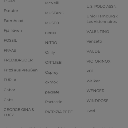
ESPRIT
McNeill
U.S. POLO ASSN.
Esquire
MUSTANG
Unio Hamburg x
Farmhood
Les Visionnaires
MUSTO
Fjällräven
VALENTINO
neoxx
FOSSIL
Vanzetti
NITRO
FRAAS
VAUDE
Oilily
FREDsBRUDER
VICTORINOX
ORTLIEB
Fritzi aus Preußen
VOi
Osprey
FURLA
Walker
oxmox
Gabor
WENGER
pacsafe
Gabs
WINDROSE
Pactastic
GEORGE GINA &
zwei
PATRIZIA PEPE
LUCY