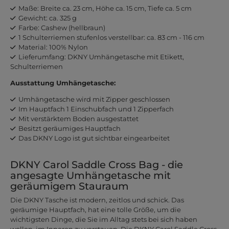
Maße: Breite ca. 23 cm, Höhe ca. 15 cm, Tiefe ca. 5 cm
Gewicht: ca. 325 g
Farbe: Cashew (hellbraun)
1 Schulterriemen stufenlos verstellbar: ca. 83 cm - 116 cm
Material: 100% Nylon
Lieferumfang: DKNY Umhängetasche mit Etikett,
Schulterriemen
Ausstattung Umhängetasche:
Umhängetasche wird mit Zipper geschlossen
Im Hauptfach 1 Einschubfach und 1 Zipperfach
Mit verstärktem Boden ausgestattet
Besitzt geräumiges Hauptfach
Das DKNY Logo ist gut sichtbar eingearbeitet
DKNY Carol Saddle Cross Bag - die
angesagte Umhängetasche mit
geräumigem Stauraum
Die DKNY Tasche ist modern, zeitlos und schick. Das
geräumige Hauptfach, hat eine tolle Größe, um die
wichtigsten Dinge, die Sie im Alltag stets bei sich haben
wollen, im Inneren zu verstauen. Die DKNY Carol Saddle Cross