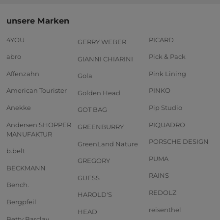
unsere Marken
4YOU
PICARD
GERRY WEBER
abro
Pick & Pack
GIANNI CHIARINI
Affenzahn
Pink Lining
Gola
American Tourister
PINKO
Golden Head
Anekke
Pip Studio
GOT BAG
Andersen SHOPPER
PIQUADRO
GREENBURRY
MANUFAKTUR
PORSCHE DESIGN
GreenLand Nature
b.belt
PUMA
GREGORY
BECKMANN
RAINS
GUESS
Bench.
REDOLZ
HAROLD'S
Bergpfeil
reisenthel
HEAD
Betty Barclay