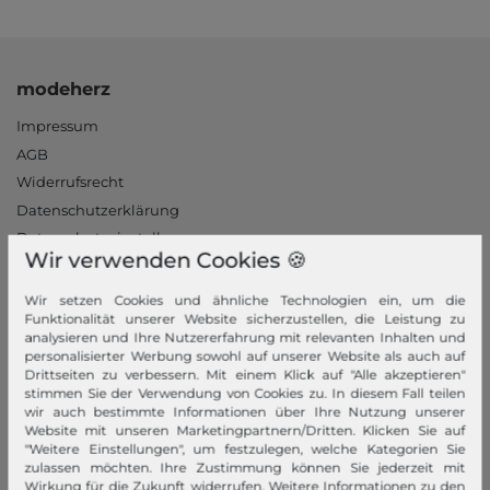
modeherz
Impressum
AGB
Widerrufsrecht
Datenschutzerklärung
Datenschutzeinstellungen
Wir verwenden Cookies 🍪
Barrierefreiheitserklärung
Jobs
Wir setzen Cookies und ähnliche Technologien ein, um die
Funktionalität unserer Website sicherzustellen, die Leistung zu
Unsere Stores
analysieren und Ihre Nutzererfahrung mit relevanten Inhalten und
personalisierter Werbung sowohl auf unserer Website als auch auf
Mein Konto
Drittseiten zu verbessern. Mit einem Klick auf "Alle akzeptieren"
stimmen Sie der Verwendung von Cookies zu. In diesem Fall teilen
Login
wir auch bestimmte Informationen über Ihre Nutzung unserer
Website mit unseren Marketingpartnern/Dritten. Klicken Sie auf
Neukunde?
"Weitere Einstellungen", um festzulegen, welche Kategorien Sie
Informationen
zulassen möchten. Ihre Zustimmung können Sie jederzeit mit
Wirkung für die Zukunft widerrufen. Weitere Informationen zu den