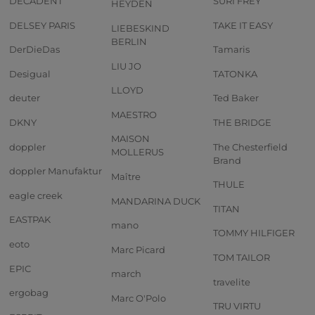
DECADENT
SURI FREY
HEYDEN
DELSEY PARIS
TAKE IT EASY
LIEBESKIND
BERLIN
DerDieDas
Tamaris
LIU JO
Desigual
TATONKA
LLOYD
deuter
Ted Baker
MAESTRO
DKNY
THE BRIDGE
MAISON
doppler
The Chesterfield
MOLLERUS
Brand
doppler Manufaktur
Maître
THULE
eagle creek
MANDARINA DUCK
TITAN
EASTPAK
mano
TOMMY HILFIGER
eoto
Marc Picard
TOM TAILOR
EPIC
march
travelite
ergobag
Marc O'Polo
TRU VIRTU