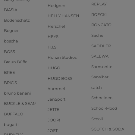
REPLAY
Hedgren
BIASIA
ROECKL
HELLY HANSEN
Bodenschatz
RONCATO
Herschel
Bogner
Sacher
HEYS
boscha
SADDLER
H.I.S
BOSS
SALEWA
Horizn Studios
Braun Büffel
Samsonite
HUGO
BREE
Sansibar
HUGO BOSS
BRIC'S
satch
hummel
bruno banani
Schneiders
JanSport
BUCKLE & SEAM
School-Mood
JETTE
BUFFALO
Scooli
JOOP!
bugatti
SCOTCH & SODA
JOST
BURKELY