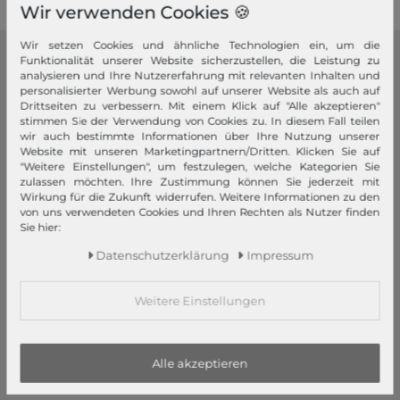
Wir verwenden Cookies 🍪
Wir setzen Cookies und ähnliche Technologien ein, um die
Funktionalität unserer Website sicherzustellen, die Leistung zu
modeherz
analysieren und Ihre Nutzererfahrung mit relevanten Inhalten und
personalisierter Werbung sowohl auf unserer Website als auch auf
Impressum
Drittseiten zu verbessern. Mit einem Klick auf "Alle akzeptieren"
stimmen Sie der Verwendung von Cookies zu. In diesem Fall teilen
AGB
wir auch bestimmte Informationen über Ihre Nutzung unserer
Widerrufsrecht
Website mit unseren Marketingpartnern/Dritten. Klicken Sie auf
"Weitere Einstellungen", um festzulegen, welche Kategorien Sie
Datenschutzerklärung
zulassen möchten. Ihre Zustimmung können Sie jederzeit mit
Datenschutzeinstellungen
Wirkung für die Zukunft widerrufen. Weitere Informationen zu den
von uns verwendeten Cookies und Ihren Rechten als Nutzer finden
Barrierefreiheitserklärung
Sie hier:
Jobs
Daten­schutz­erklärung
Impressum
Unsere Stores
Mein Konto
Weitere Einstellungen
Login
Neukunde?
Alle akzeptieren
Informationen