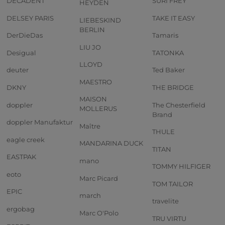
DECADENT
SURI FREY
HEYDEN
DELSEY PARIS
TAKE IT EASY
LIEBESKIND
BERLIN
DerDieDas
Tamaris
LIU JO
Desigual
TATONKA
LLOYD
deuter
Ted Baker
MAESTRO
DKNY
THE BRIDGE
MAISON
doppler
The Chesterfield
MOLLERUS
Brand
doppler Manufaktur
Maître
THULE
eagle creek
MANDARINA DUCK
TITAN
EASTPAK
mano
TOMMY HILFIGER
eoto
Marc Picard
TOM TAILOR
EPIC
march
travelite
ergobag
Marc O'Polo
TRU VIRTU