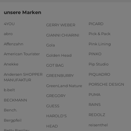
unsere Marken
4YOU
PICARD
GERRY WEBER
abro
Pick & Pack
GIANNI CHIARINI
Affenzahn
Pink Lining
Gola
American Tourister
PINKO
Golden Head
Anekke
Pip Studio
GOT BAG
Andersen SHOPPER
PIQUADRO
GREENBURRY
MANUFAKTUR
PORSCHE DESIGN
GreenLand Nature
b.belt
PUMA
GREGORY
BECKMANN
RAINS
GUESS
Bench.
REDOLZ
HAROLD'S
Bergpfeil
reisenthel
HEAD
Betty Barclay