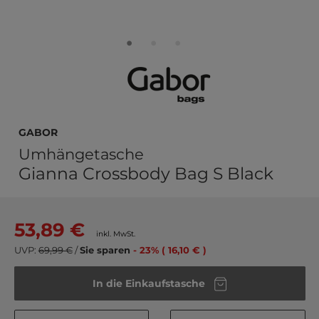
Gabor
Umhängetasche
Gianna Crossbody Bag S Black
53,89 €
inkl. MwSt.
UVP:
69,99 €
/
Sie sparen
- 23% ( 16,10 € )
In die Einkaufstasche