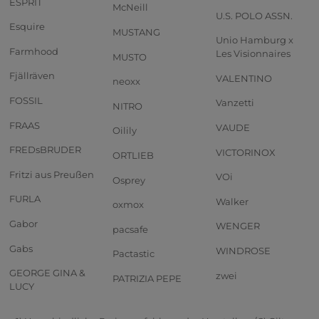
ESPRIT
McNeill
U.S. POLO ASSN.
Esquire
MUSTANG
Unio Hamburg x
Farmhood
Les Visionnaires
MUSTO
Fjällräven
VALENTINO
neoxx
FOSSIL
Vanzetti
NITRO
FRAAS
VAUDE
Oilily
FREDsBRUDER
VICTORINOX
ORTLIEB
Fritzi aus Preußen
VOi
Osprey
FURLA
Walker
oxmox
Gabor
WENGER
pacsafe
Gabs
WINDROSE
Pactastic
GEORGE GINA &
zwei
PATRIZIA PEPE
LUCY