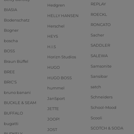
REPLAY
Hedgren
BIASIA
ROECKL
HELLY HANSEN
Bodenschatz
RONCATO
Herschel
Bogner
Sacher
HEYS
boscha
SADDLER
H.I.S
BOSS
SALEWA
Horizn Studios
Braun Büffel
Samsonite
HUGO
BREE
Sansibar
HUGO BOSS
BRIC'S
satch
hummel
bruno banani
Schneiders
JanSport
BUCKLE & SEAM
School-Mood
JETTE
BUFFALO
Scooli
JOOP!
bugatti
SCOTCH & SODA
JOST
BURKELY