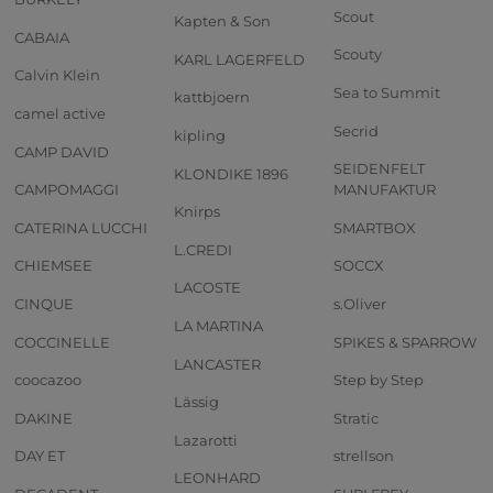
Scout
Kapten & Son
CABAIA
Scouty
KARL LAGERFELD
Calvin Klein
Sea to Summit
kattbjoern
camel active
Secrid
kipling
CAMP DAVID
SEIDENFELT
KLONDIKE 1896
CAMPOMAGGI
MANUFAKTUR
Knirps
CATERINA LUCCHI
SMARTBOX
L.CREDI
CHIEMSEE
SOCCX
LACOSTE
CINQUE
s.Oliver
LA MARTINA
COCCINELLE
SPIKES & SPARROW
LANCASTER
coocazoo
Step by Step
Lässig
DAKINE
Stratic
Lazarotti
DAY ET
strellson
LEONHARD