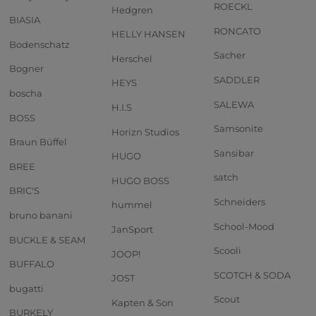
ROECKL
Hedgren
BIASIA
RONCATO
HELLY HANSEN
Bodenschatz
Sacher
Herschel
Bogner
SADDLER
HEYS
boscha
SALEWA
H.I.S
BOSS
Samsonite
Horizn Studios
Braun Büffel
Sansibar
HUGO
BREE
satch
HUGO BOSS
BRIC'S
Schneiders
hummel
bruno banani
School-Mood
JanSport
BUCKLE & SEAM
Scooli
JOOP!
BUFFALO
SCOTCH & SODA
JOST
bugatti
Scout
Kapten & Son
BURKELY