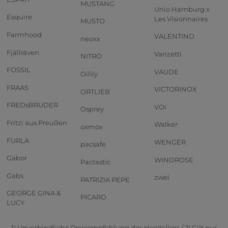
MUSTANG
Unio Hamburg x
Esquire
Les Visionnaires
MUSTO
Farmhood
VALENTINO
neoxx
Fjällräven
Vanzetti
NITRO
FOSSIL
VAUDE
Oilily
FRAAS
VICTORINOX
ORTLIEB
FREDsBRUDER
VOi
Osprey
Fritzi aus Preußen
Walker
oxmox
FURLA
WENGER
pacsafe
Gabor
WINDROSE
Pactastic
Gabs
zwei
PATRIZIA PEPE
GEORGE GINA &
PICARD
LUCY
1) Unverbindliche Preisempfehlung des Herstellers / 2) Gilt nur