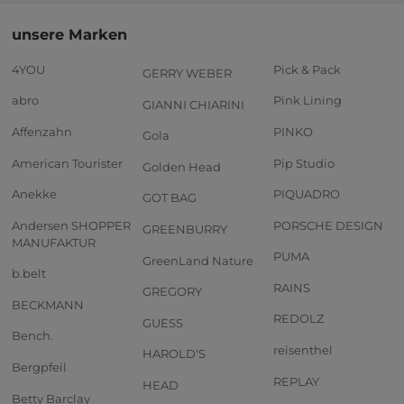
unsere Marken
4YOU
Pick & Pack
GERRY WEBER
abro
Pink Lining
GIANNI CHIARINI
Affenzahn
PINKO
Gola
American Tourister
Pip Studio
Golden Head
Anekke
PIQUADRO
GOT BAG
Andersen SHOPPER
PORSCHE DESIGN
GREENBURRY
MANUFAKTUR
PUMA
GreenLand Nature
b.belt
RAINS
GREGORY
BECKMANN
REDOLZ
GUESS
Bench.
reisenthel
HAROLD'S
Bergpfeil
REPLAY
HEAD
Betty Barclay