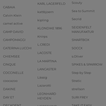
Scouty
KARL LAGERFELD
CABAIA
Sea to Summit
kattbjoern
Calvin Klein
Secrid
kipling
camel active
SEIDENFELT
KLONDIKE 1896
CAMP DAVID
MANUFAKTUR
Knirps
CAMPOMAGGI
SMARTBOX
L.CREDI
CATERINA LUCCHI
SOCCX
LACOSTE
CHIEMSEE
s.Oliver
LA MARTINA
CINQUE
SPIKES & SPARROW
LANCASTER
COCCINELLE
Step by Step
Lässig
coocazoo
Stratic
Lazarotti
DAKINE
strellson
LEONHARD
DAY ET
SURI FREY
HEYDEN
DECADENT
TAKE IT EASY