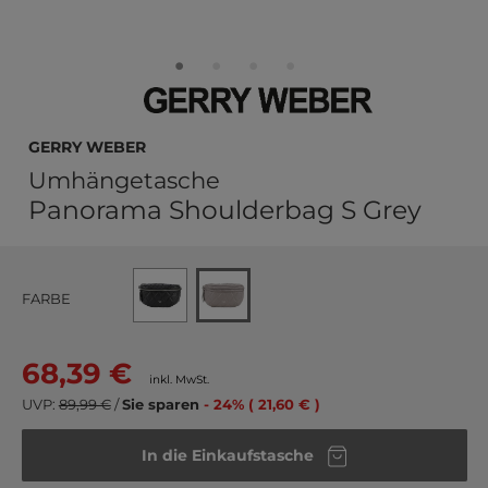
GERRY WEBER
Umhängetasche
Panorama Shoulderbag S Grey
FARBE
68,39 €
inkl. MwSt.
UVP:
89,99 €
/
Sie sparen
- 24% ( 21,60 € )
In die Einkaufstasche