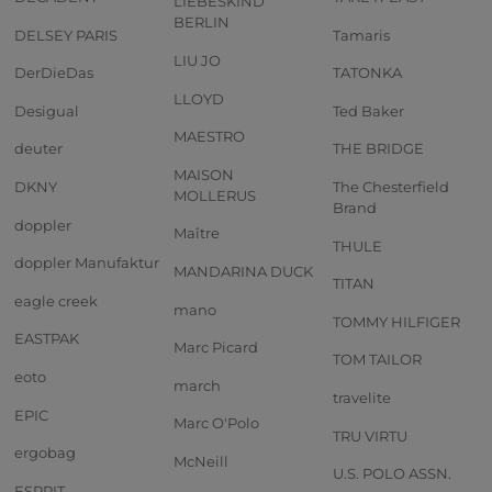
LIEBESKIND
BERLIN
DELSEY PARIS
Tamaris
LIU JO
DerDieDas
TATONKA
LLOYD
Desigual
Ted Baker
MAESTRO
deuter
THE BRIDGE
MAISON
DKNY
The Chesterfield
MOLLERUS
Brand
doppler
Maître
THULE
doppler Manufaktur
MANDARINA DUCK
TITAN
eagle creek
mano
TOMMY HILFIGER
EASTPAK
Marc Picard
TOM TAILOR
eoto
march
travelite
EPIC
Marc O'Polo
TRU VIRTU
ergobag
McNeill
U.S. POLO ASSN.
ESPRIT