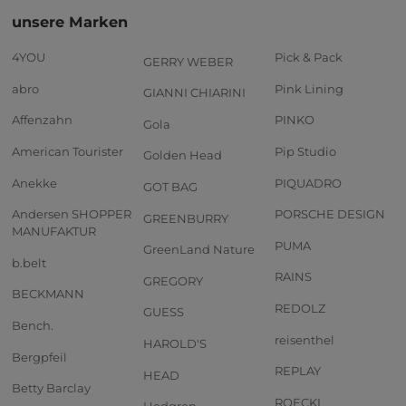
unsere Marken
4YOU
Pick & Pack
GERRY WEBER
abro
Pink Lining
GIANNI CHIARINI
Affenzahn
PINKO
Gola
American Tourister
Pip Studio
Golden Head
Anekke
PIQUADRO
GOT BAG
Andersen SHOPPER
PORSCHE DESIGN
GREENBURRY
MANUFAKTUR
PUMA
GreenLand Nature
b.belt
RAINS
GREGORY
BECKMANN
REDOLZ
GUESS
Bench.
reisenthel
HAROLD'S
Bergpfeil
REPLAY
HEAD
Betty Barclay
ROECKL