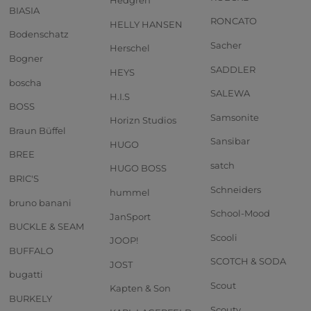
Hedgren
BIASIA
RONCATO
HELLY HANSEN
Bodenschatz
Sacher
Herschel
Bogner
SADDLER
HEYS
boscha
SALEWA
H.I.S
BOSS
Samsonite
Horizn Studios
Braun Büffel
Sansibar
HUGO
BREE
satch
HUGO BOSS
BRIC'S
Schneiders
hummel
bruno banani
School-Mood
JanSport
BUCKLE & SEAM
Scooli
JOOP!
BUFFALO
SCOTCH & SODA
JOST
bugatti
Scout
Kapten & Son
BURKELY
Scouty