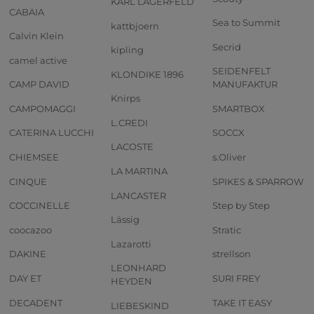
KARL LAGERFELD
CABAIA
Sea to Summit
kattbjoern
Calvin Klein
Secrid
kipling
camel active
SEIDENFELT
KLONDIKE 1896
CAMP DAVID
MANUFAKTUR
Knirps
CAMPOMAGGI
SMARTBOX
L.CREDI
CATERINA LUCCHI
SOCCX
LACOSTE
CHIEMSEE
s.Oliver
LA MARTINA
CINQUE
SPIKES & SPARROW
LANCASTER
COCCINELLE
Step by Step
Lässig
coocazoo
Stratic
Lazarotti
DAKINE
strellson
LEONHARD
DAY ET
SURI FREY
HEYDEN
DECADENT
TAKE IT EASY
LIEBESKIND