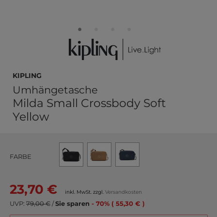
kipling
Umhängetasche
Milda Small Crossbody Soft
Yellow
FARBE
23,70 €
inkl. MwSt. zzgl.
Versandkosten
UVP:
79,00 €
/
Sie sparen
- 70% ( 55,30 € )