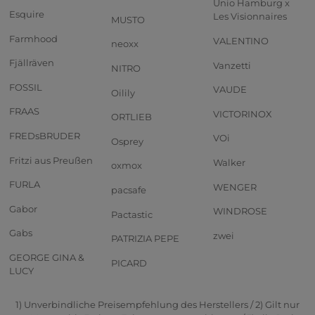
Unio Hamburg x
Esquire
Les Visionnaires
MUSTO
Farmhood
VALENTINO
neoxx
Fjällräven
Vanzetti
NITRO
FOSSIL
VAUDE
Oilily
FRAAS
VICTORINOX
ORTLIEB
FREDsBRUDER
VOi
Osprey
Fritzi aus Preußen
Walker
oxmox
FURLA
WENGER
pacsafe
Gabor
WINDROSE
Pactastic
Gabs
zwei
PATRIZIA PEPE
GEORGE GINA &
PICARD
LUCY
1) Unverbindliche Preisempfehlung des Herstellers / 2) Gilt nur