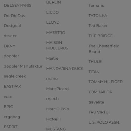
BERLIN
DELSEY PARIS
Tamaris
LIU JO
DerDieDas
TATONKA
LLOYD
Desigual
Ted Baker
MAESTRO
deuter
THE BRIDGE
MAISON
DKNY
The Chesterfield
MOLLERUS
Brand
doppler
Maître
THULE
doppler Manufaktur
MANDARINA DUCK
TITAN
eagle creek
mano
TOMMY HILFIGER
EASTPAK
Marc Picard
TOM TAILOR
eoto
march
travelite
EPIC
Marc O'Polo
TRU VIRTU
ergobag
McNeill
U.S. POLO ASSN.
ESPRIT
MUSTANG