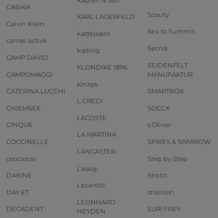
CABAIA
Scouty
KARL LAGERFELD
Calvin Klein
Sea to Summit
kattbjoern
camel active
Secrid
kipling
CAMP DAVID
SEIDENFELT
KLONDIKE 1896
CAMPOMAGGI
MANUFAKTUR
Knirps
CATERINA LUCCHI
SMARTBOX
L.CREDI
CHIEMSEE
SOCCX
LACOSTE
CINQUE
s.Oliver
LA MARTINA
COCCINELLE
SPIKES & SPARROW
LANCASTER
coocazoo
Step by Step
Lässig
DAKINE
Stratic
Lazarotti
DAY ET
strellson
LEONHARD
DECADENT
SURI FREY
HEYDEN