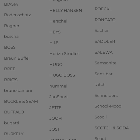
BIASIA
ROECKL
HELLY HANSEN
Bodenschatz
RONCATO
Herschel
Bogner
Sacher
HEYS
boscha
SADDLER
H.I.S
BOSS
SALEWA
Horizn Studios
Braun Büffel
Samsonite
HUGO
BREE
Sansibar
HUGO BOSS
BRIC'S
satch
hummel
bruno banani
Schneiders
JanSport
BUCKLE & SEAM
School-Mood
JETTE
BUFFALO
Scooli
JOOP!
bugatti
SCOTCH & SODA
JOST
BURKELY
Scout
Kapten & Son