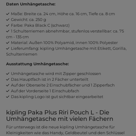
Daten Umhängetasche:
Maße: Breite ca. 24 cm, Höhe ca. 16 cm, Tiefe ca. 8 cm
Gewicht: ca. 250 g
Farbe: Paka Black C (schwarz)
1 Schulterriemen abnehmbar, stufenlos verstellbar: ca. 75
cm - 135 cm
Material: Außen 100% Polyamid, innen 100% Polyester
Lieferumfang: kipling Umhängetasche mit Etikett, Gorilla,
Schulterriemen
Ausstattung Umhängetasche:
Umhängetasche wird mit Zipper geschlossen
Das Hauptfach ist in 2 Fächer unterteilt
Auf der Oberseite 2 Einschubfächer und 1 Zipperfach
Auf der Vorderseite 1 Einschubfach
Das kipling Logo ist gut sichtbar eingearbeitet
kipling Paka Plus Riri Pouch L - Die
Umhängetasche mit vielen Fächern
Für unterwegs ist die neue kipling Umhängetasche für
Kleinigkeiten wie das Handy, Geldbeutel und den Schlüssel