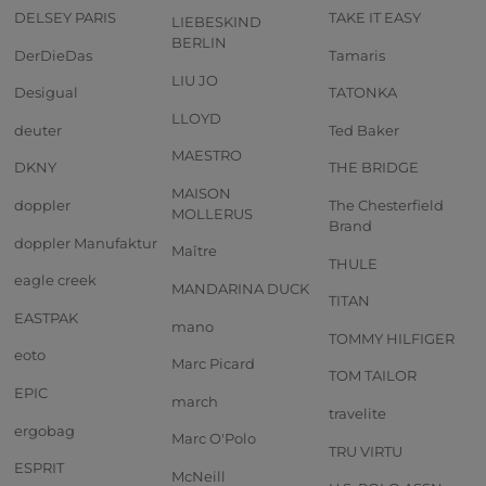
DELSEY PARIS
TAKE IT EASY
LIEBESKIND
BERLIN
DerDieDas
Tamaris
LIU JO
Desigual
TATONKA
LLOYD
deuter
Ted Baker
MAESTRO
DKNY
THE BRIDGE
MAISON
doppler
The Chesterfield
MOLLERUS
Brand
doppler Manufaktur
Maître
THULE
eagle creek
MANDARINA DUCK
TITAN
EASTPAK
mano
TOMMY HILFIGER
eoto
Marc Picard
TOM TAILOR
EPIC
march
travelite
ergobag
Marc O'Polo
TRU VIRTU
ESPRIT
McNeill