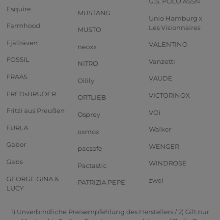
U.S. POLO ASSN.
Esquire
MUSTANG
Unio Hamburg x
Farmhood
Les Visionnaires
MUSTO
Fjällräven
VALENTINO
neoxx
FOSSIL
Vanzetti
NITRO
FRAAS
VAUDE
Oilily
FREDsBRUDER
VICTORINOX
ORTLIEB
Fritzi aus Preußen
VOi
Osprey
FURLA
Walker
oxmox
Gabor
WENGER
pacsafe
Gabs
WINDROSE
Pactastic
GEORGE GINA &
zwei
PATRIZIA PEPE
LUCY
1) Unverbindliche Preisempfehlung des Herstellers / 2) Gilt nur