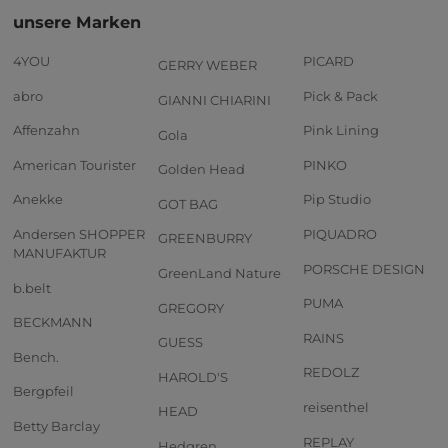
unsere Marken
4YOU
PICARD
GERRY WEBER
abro
Pick & Pack
GIANNI CHIARINI
Affenzahn
Pink Lining
Gola
American Tourister
PINKO
Golden Head
Anekke
Pip Studio
GOT BAG
Andersen SHOPPER
PIQUADRO
GREENBURRY
MANUFAKTUR
PORSCHE DESIGN
GreenLand Nature
b.belt
PUMA
GREGORY
BECKMANN
RAINS
GUESS
Bench.
REDOLZ
HAROLD'S
Bergpfeil
reisenthel
HEAD
Betty Barclay
REPLAY
Hedgren