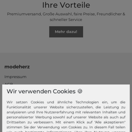
Ihre Vorteile
Premiumversand, Große Auswahl, faire Preise, Freundlicher &
schneller Service
Mehr dazu!
modeherz
Impressum
AGB
Wir verwenden Cookies 🍪
Widerrufsrecht
Datenschutzerklärung
Wir setzen Cookies und ähnliche Technologien ein, um die
Datenschutzeinstellungen
Funktionalität unserer Website sicherzustellen, die Leistung zu
analysieren und Ihre Nutzererfahrung mit relevanten Inhalten und
Barrierefreiheitserklärung
personalisierter Werbung sowohl auf unserer Website als auch auf
Jobs
Drittseiten zu verbessern. Mit einem Klick auf "Alle akzeptieren"
stimmen Sie der Verwendung von Cookies zu. In diesem Fall teilen
Unsere Stores