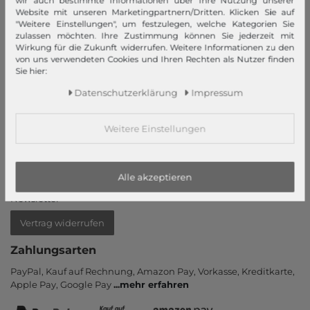
wir auch bestimmte Informationen über Ihre Nutzung unserer
Website mit unseren Marketingpartnern/Dritten. Klicken Sie auf
Mein Konto
"Weitere Einstellungen", um festzulegen, welche Kategorien Sie
zulassen möchten. Ihre Zustimmung können Sie jederzeit mit
Login
Wirkung für die Zukunft widerrufen. Weitere Informationen zu den
von uns verwendeten Cookies und Ihren Rechten als Nutzer finden
Neukunde?
Sie hier:
Informationen
Daten­schutz­erklärung
Impressum
Kontakt
Weitere Einstellungen
Rücksendung
Rückrufservice
Hilfe & FAQ
Alle akzeptieren
Zahlung und Versand
Newsletter
Vertrag widerrufen
Zahlungsarten
PayPal, Kauf auf Rechnung, Amazon Pay, Vor­kasse, Kredit­karte,
Apple Pay, Google Pay
...
mehr erfahren