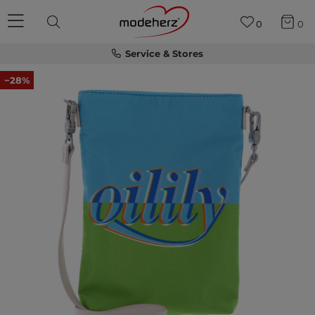
0
0
Service & Stores
−28%