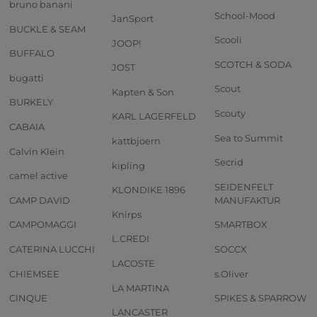
bruno banani
School-Mood
JanSport
BUCKLE & SEAM
Scooli
JOOP!
BUFFALO
SCOTCH & SODA
JOST
bugatti
Scout
Kapten & Son
BURKELY
Scouty
KARL LAGERFELD
CABAIA
Sea to Summit
kattbjoern
Calvin Klein
Secrid
kipling
camel active
SEIDENFELT
KLONDIKE 1896
CAMP DAVID
MANUFAKTUR
Knirps
CAMPOMAGGI
SMARTBOX
L.CREDI
CATERINA LUCCHI
SOCCX
LACOSTE
CHIEMSEE
s.Oliver
LA MARTINA
CINQUE
SPIKES & SPARROW
LANCASTER