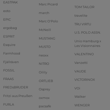
EASTPAK
Marc Picard
TOM TAILOR
eoto
march
travelite
EPIC
Marc O'Polo
TRU VIRTU
ergobag
McNeill
U.S. POLO ASSN.
ESPRIT
MUSTANG
Unio Hamburg x
Esquire
Les Visionnaires
MUSTO
Farmhood
VALENTINO
neoxx
Fjällräven
Vanzetti
NITRO
FOSSIL
VAUDE
Oilily
FRAAS
VICTORINOX
ORTLIEB
FREDsBRUDER
VOi
Osprey
Fritzi aus Preußen
Walker
oxmox
FURLA
WENGER
pacsafe