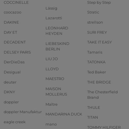
COCCINELLE
Step by Step
Lässig
coocazoo
Stratic
Lazarotti
DAKINE
strellson
LEONHARD
DAY ET
SURI FREY
HEYDEN
DECADENT
TAKE IT EASY
LIEBESKIND
BERLIN
DELSEY PARIS
Tamaris
LIU JO
DerDieDas
TATONKA
LLOYD
Desigual
Ted Baker
MAESTRO
deuter
THE BRIDGE
MAISON
DKNY
The Chesterfield
MOLLERUS
Brand
doppler
Maître
THULE
doppler Manufaktur
MANDARINA DUCK
TITAN
eagle creek
mano
TOMMY HILFIGER