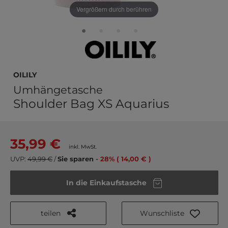
Vergrößern durch berühren
Oilily
Umhängetasche
Shoulder Bag XS Aquarius
35,99 €
inkl. MwSt.
UVP:
49,99 €
/
Sie sparen
- 28% ( 14,00 € )
In die Einkaufstasche
teilen
Wunschliste