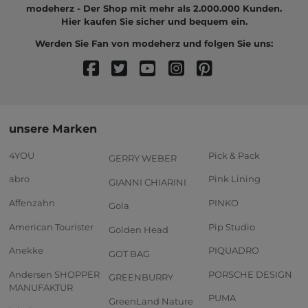
modeherz - Der Shop mit mehr als 2.000.000 Kunden.
Hier kaufen Sie sicher und bequem ein.
Werden Sie Fan von modeherz und folgen Sie uns:
unsere Marken
4YOU
Pick & Pack
GERRY WEBER
abro
Pink Lining
GIANNI CHIARINI
Affenzahn
PINKO
Gola
American Tourister
Pip Studio
Golden Head
Anekke
PIQUADRO
GOT BAG
Andersen SHOPPER
PORSCHE DESIGN
GREENBURRY
MANUFAKTUR
PUMA
GreenLand Nature