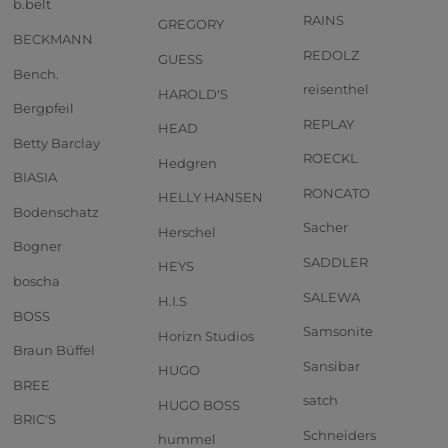
b.belt
RAINS
GREGORY
BECKMANN
REDOLZ
GUESS
Bench.
reisenthel
HAROLD'S
Bergpfeil
REPLAY
HEAD
Betty Barclay
ROECKL
Hedgren
BIASIA
RONCATO
HELLY HANSEN
Bodenschatz
Sacher
Herschel
Bogner
SADDLER
HEYS
boscha
SALEWA
H.I.S
BOSS
Samsonite
Horizn Studios
Braun Büffel
Sansibar
HUGO
BREE
satch
HUGO BOSS
BRIC'S
Schneiders
hummel