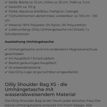
Maße: Breite ca. 15 cm, Höhe ca. 20 cm, Tiefe ca. 3 cm
Gewicht: ca. 110 g
Farbe: Aquarius (hellblau / hellgrün / orange)
1 Schulterriemen abnehmbar, verstellbar: ca. 105 cm - 120
cm
Material: 90% Polyester, 5% Nylon, 5% Polyurethan
Lieferumfang: Oilily Umhängetasche mit Etikett, 1 x
Schulterriemen
Ausstattung Umhängetasche:
Umhängetasche wird mit verdecktem Magnetverschluss
geschlossen
Im Hauptfach 1 Einschubfach
Besitzt geräumiges Hauptfach
Ist wasserabweisend
Das Oilily Logo ist gut sichtbar eingearbeitet
Oilily Shoulder Bag XS - die
Umhängetasche mit
wasserabweisendem Material
Die Oilily Shoulder Bag ist der Traum jeder stilvollen Frau! Die
kleine Umhängetasche entzückt mit ihrem Design. Alle