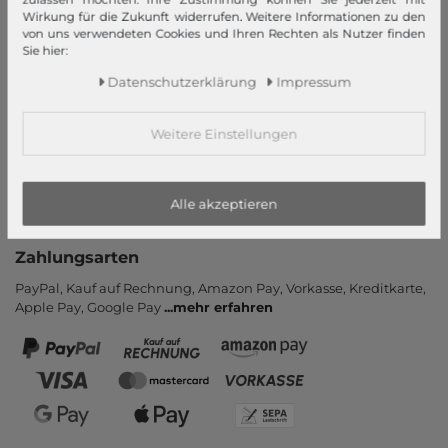
Wirkung für die Zukunft widerrufen. Weitere Informationen zu den
Informationen
von uns verwendeten Cookies und Ihren Rechten als Nutzer finden
Sie hier:
Kontakt
Rücksendung
Daten­schutz­erklärung
Impressum
Rückrufservice
Hilfe & FAQ
Weitere Einstellungen
Zahlung und Versand
Newsletter
Alle akzeptieren
Vertrag widerrufen
Zahlungsarten
PayPal, Kauf auf Rechnung, Amazon Pay, Vor­kasse, Kredit­karte,
Apple Pay, Google Pay
...
mehr erfahren