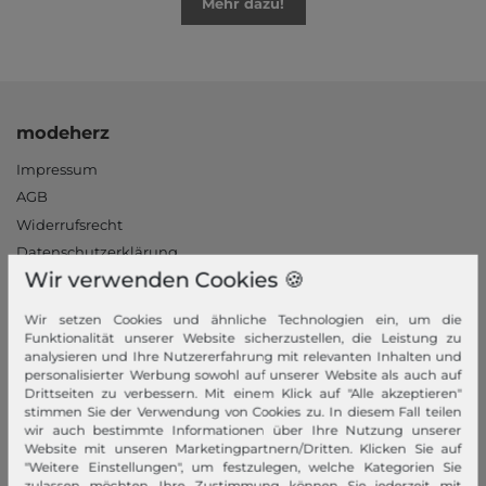
Mehr dazu!
modeherz
Impressum
AGB
Widerrufsrecht
Datenschutzerklärung
Wir verwenden Cookies 🍪
Datenschutzeinstellungen
Barrierefreiheitserklärung
Wir setzen Cookies und ähnliche Technologien ein, um die
Jobs
Funktionalität unserer Website sicherzustellen, die Leistung zu
analysieren und Ihre Nutzererfahrung mit relevanten Inhalten und
Unsere Stores
personalisierter Werbung sowohl auf unserer Website als auch auf
Drittseiten zu verbessern. Mit einem Klick auf "Alle akzeptieren"
Mein Konto
stimmen Sie der Verwendung von Cookies zu. In diesem Fall teilen
wir auch bestimmte Informationen über Ihre Nutzung unserer
Login
Website mit unseren Marketingpartnern/Dritten. Klicken Sie auf
"Weitere Einstellungen", um festzulegen, welche Kategorien Sie
Neukunde?
zulassen möchten. Ihre Zustimmung können Sie jederzeit mit