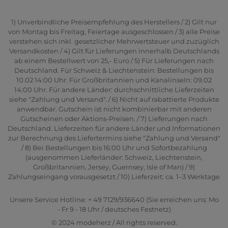
1) Unverbindliche Preisempfehlung des Herstellers / 2) Gilt nur
von Montag bis Freitag, Feiertage ausgeschlossen / 3) alle Preise
verstehen sich inkl. gesetzlicher Mehrwertsteuer und zuzüglich
Versandkosten / 4) Gilt für Lieferungen innerhalb Deutschlands
ab einem Bestellwert von 25,- Euro / 5) Für Lieferungen nach
Deutschland. Für Schweiz & Liechtenstein: Bestellungen bis
10.02 14:00 Uhr. Für Großbritannien und Kanalinseln: 09.02
14:00 Uhr. Für andere Länder: durchschnittliche Lieferzeiten
siehe "Zahlung und Versand". / 6) Nicht auf rabattierte Produkte
anwendbar. Gutschein ist nicht kombinierbar mit anderen
Gutscheinen oder Aktions-Preisen. / 7) Lieferungen nach
Deutschland. Lieferzeiten für andere Länder und Informationen
zur Berechnung des Liefertermins siehe "Zahlung und Versand"
/ 8) Bei Bestellungen bis 16:00 Uhr und Sofortbezahlung
(ausgenommen Lieferländer: Schweiz, Liechtenstein,
Großbritannien, Jersey, Guernsey, Isle of Man) / 9)
Zahlungseingang vorausgesetzt / 10) Lieferzeit: ca. 1–3 Werktage
Unsere Service Hotline: + 49 7129/936640 (Sie erreichen uns: Mo
- Fr 9 - 18 Uhr / deutsches Festnetz)
© 2024 modeherz / All rights reserved.