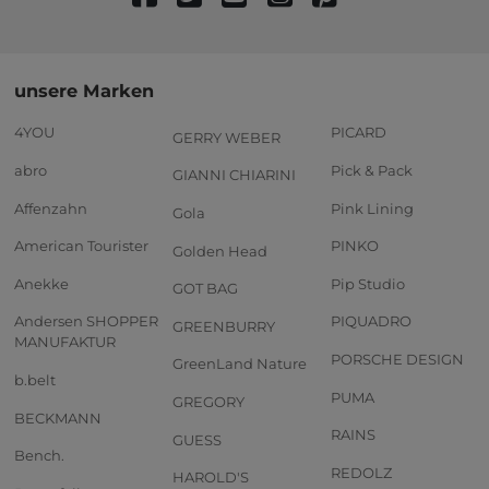
unsere Marken
4YOU
PICARD
GERRY WEBER
abro
Pick & Pack
GIANNI CHIARINI
Affenzahn
Pink Lining
Gola
American Tourister
PINKO
Golden Head
Anekke
Pip Studio
GOT BAG
Andersen SHOPPER
PIQUADRO
GREENBURRY
MANUFAKTUR
PORSCHE DESIGN
GreenLand Nature
b.belt
PUMA
GREGORY
BECKMANN
RAINS
GUESS
Bench.
REDOLZ
HAROLD'S