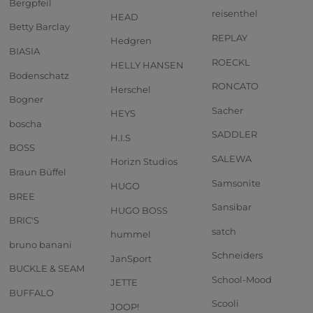
Bergpfeil
reisenthel
HEAD
Betty Barclay
REPLAY
Hedgren
BIASIA
ROECKL
HELLY HANSEN
Bodenschatz
RONCATO
Herschel
Bogner
Sacher
HEYS
boscha
SADDLER
H.I.S
BOSS
SALEWA
Horizn Studios
Braun Büffel
Samsonite
HUGO
BREE
Sansibar
HUGO BOSS
BRIC'S
satch
hummel
bruno banani
Schneiders
JanSport
BUCKLE & SEAM
School-Mood
JETTE
BUFFALO
Scooli
JOOP!