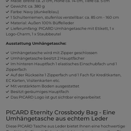
Maße: Breite ca. 21 cm, Höhe ca. 14 cm, Tiefe ca. 5 cm
Gewicht: ca. 380 g
Farbe: Navy (dunkelblau)
1 Schulterriemen, stufenlos verstellbar: ca. 85 cm - 160 cm
Material: Außen 100% Büffelleder
Lieferumfang: PICARD Umhängetasche mit Etikett, 1 x
Logo-Charm, 1 x Staubbeutel
Ausstattung Umhängetasche:
Umhängetasche wird mit Zipper geschlossen
Umhängetasche besitzt 2 Hauptfächer
Im hinteren Hauptfach 1 elastisches Einschubfach und 1
Zipperfach
Auf der Rückseite 1 Zipperfach und 1 Fach für Kreditkarten,
EC Karten, Visitenkarten etc.
Mit verstärktem Boden ausgestattet
Besitzt geräumiges Hauptfach
Das PICARD Logo ist gut sichtbar eingearbeitet
PICARD Eternity Crossbody Bag - Eine
Umhängetasche aus echtem Leder
Diese PICARD Tasche aus Leder bietet Ihnen eine hochwertige