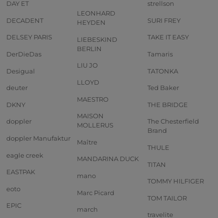
DAY ET
strellson
LEONHARD
DECADENT
SURI FREY
HEYDEN
DELSEY PARIS
TAKE IT EASY
LIEBESKIND
BERLIN
DerDieDas
Tamaris
LIU JO
Desigual
TATONKA
LLOYD
deuter
Ted Baker
MAESTRO
DKNY
THE BRIDGE
MAISON
doppler
The Chesterfield
MOLLERUS
Brand
doppler Manufaktur
Maître
THULE
eagle creek
MANDARINA DUCK
TITAN
EASTPAK
mano
TOMMY HILFIGER
eoto
Marc Picard
TOM TAILOR
EPIC
march
travelite