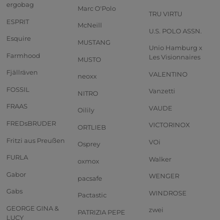
ergobag
Marc O'Polo
TRU VIRTU
ESPRIT
McNeill
U.S. POLO ASSN.
Esquire
MUSTANG
Unio Hamburg x
Farmhood
Les Visionnaires
MUSTO
Fjällräven
VALENTINO
neoxx
FOSSIL
Vanzetti
NITRO
FRAAS
VAUDE
Oilily
FREDsBRUDER
VICTORINOX
ORTLIEB
Fritzi aus Preußen
VOi
Osprey
FURLA
Walker
oxmox
Gabor
WENGER
pacsafe
Gabs
WINDROSE
Pactastic
GEORGE GINA &
zwei
PATRIZIA PEPE
LUCY