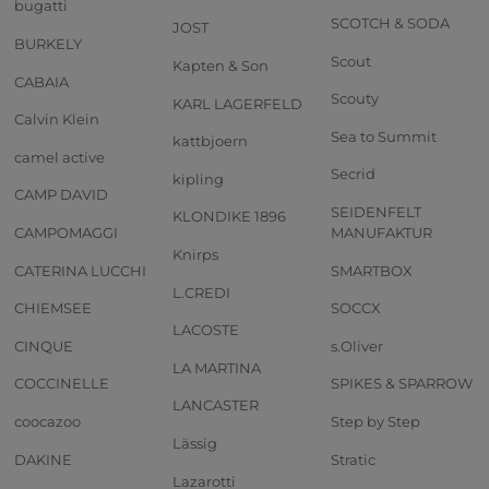
bugatti
SCOTCH & SODA
JOST
BURKELY
Scout
Kapten & Son
CABAIA
Scouty
KARL LAGERFELD
Calvin Klein
Sea to Summit
kattbjoern
camel active
Secrid
kipling
CAMP DAVID
SEIDENFELT
KLONDIKE 1896
CAMPOMAGGI
MANUFAKTUR
Knirps
CATERINA LUCCHI
SMARTBOX
L.CREDI
CHIEMSEE
SOCCX
LACOSTE
CINQUE
s.Oliver
LA MARTINA
COCCINELLE
SPIKES & SPARROW
LANCASTER
coocazoo
Step by Step
Lässig
DAKINE
Stratic
Lazarotti