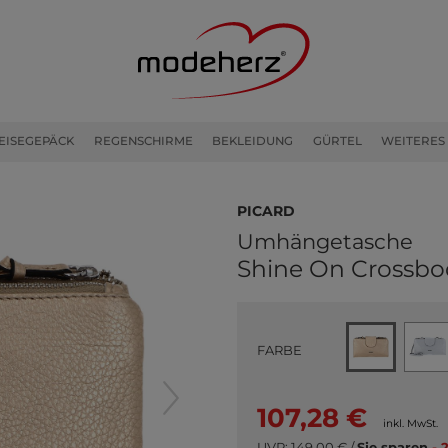
EISEGEPÄCK
REGENSCHIRME
BEKLEIDUNG
GÜRTEL
WEITERES
PICARD
Umhängetasche
Shine On Crossb
FARBE
107,28 €
inkl. MwSt.
UVP:
149,00 €
/
Sie sparen
- 