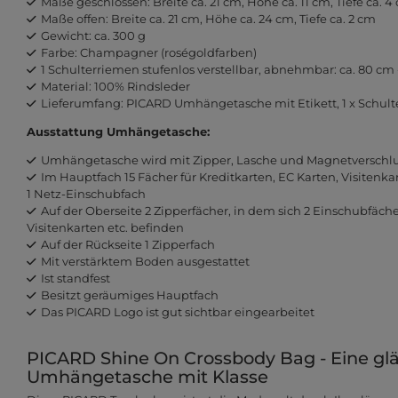
Maße geschlossen: Breite ca. 21 cm, Höhe ca. 11 cm, Tiefe ca. 4
Maße offen: Breite ca. 21 cm, Höhe ca. 24 cm, Tiefe ca. 2 cm
Gewicht: ca. 300 g
Farbe: Champagner (roségoldfarben)
1 Schulterriemen stufenlos verstellbar, abnehmbar: ca. 80 cm
Material: 100% Rindsleder
Lieferumfang: PICARD Umhängetasche mit Etikett, 1 x Schulte
Ausstattung Umhängetasche:
Umhängetasche wird mit Zipper, Lasche und Magnetverschlu
Im Hauptfach 15 Fächer für Kreditkarten, EC Karten, Visitenka
1 Netz-Einschubfach
Auf der Oberseite 2 Zipperfächer, in dem sich 2 Einschubfächer
Visitenkarten etc. befinden
Auf der Rückseite 1 Zipperfach
Mit verstärktem Boden ausgestattet
Ist standfest
Besitzt geräumiges Hauptfach
Das PICARD Logo ist gut sichtbar eingearbeitet
PICARD Shine On Crossbody Bag - Eine gl
Umhängetasche mit Klasse