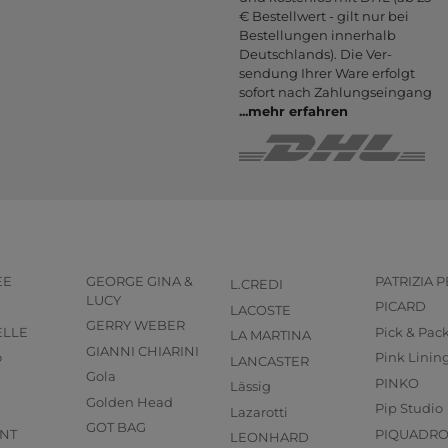
€ Bestell­wert - gilt nur bei
Bestel­lungen inner­halb
Deutsch­lands). Die Ver­
sendung Ihrer Ware er­folgt
sofort nach Zahlungs­eingang
...
mehr erfahren
EE
GEORGE GINA &
PATRIZIA 
L.CREDI
LUCY
PICARD
LACOSTE
GERRY WEBER
ELLE
Pick & Pac
LA MARTINA
GIANNI CHIARINI
o
Pink Linin
LANCASTER
Gola
PINKO
Lässig
Golden Head
Pip Studio
Lazarotti
GOT BAG
NT
PIQUADR
LEONHARD