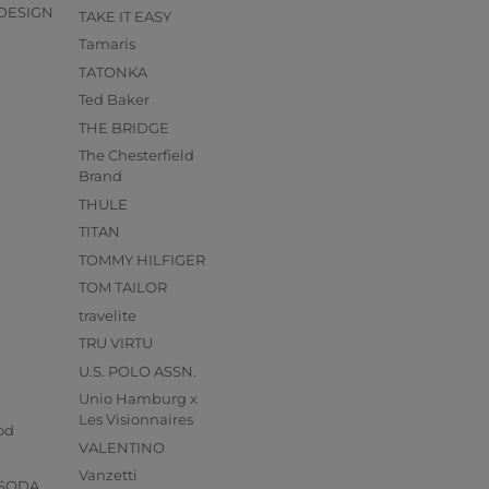
DESIGN
TAKE IT EASY
Tamaris
TATONKA
Ted Baker
THE BRIDGE
The Chesterfield
Brand
THULE
TITAN
TOMMY HILFIGER
TOM TAILOR
travelite
TRU VIRTU
U.S. POLO ASSN.
Unio Hamburg x
s
Les Visionnaires
od
VALENTINO
Vanzetti
 SODA