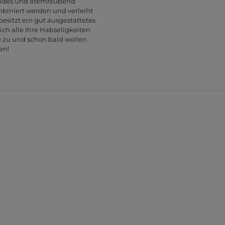
zendes und atemraubend
mbiniert werden und verleiht
esitzt ein gut ausgestattetes
ich alle Ihre Habseligkeiten
e zu und schon bald wollen
en!