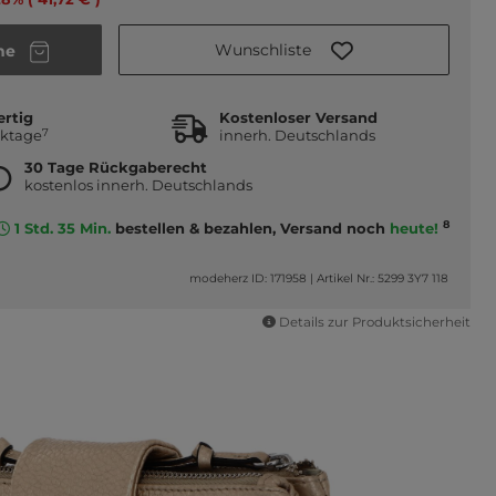
Wunschliste
he
ertig
Kostenloser Versand
7
rktage
innerh. Deutschlands
30 Tage Rückgaberecht
kostenlos innerh. Deutschlands
8
1 Std. 35 Min.
bestellen & bezahlen, Versand noch
heute!
modeherz ID: 171958
|
Artikel Nr.: 5299 3Y7 118
Details zur Produktsicherheit