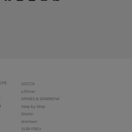
PEPE
SOCCX
s.Oliver
k
SPIKES & SPARROW
g
Step by Step
Stratic
strellson
O
SURI FREY