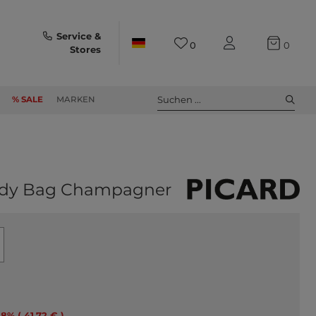
Service &
0
0
Stores
Suchen ...
% SALE
MARKEN
ody Bag Champagner
28% ( 41,72 € )