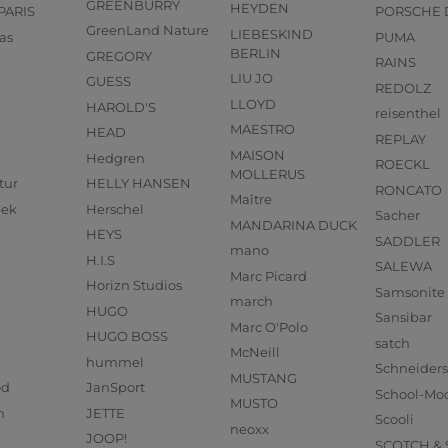
GREENBURRY
HEYDEN
PARIS
PORSCHE 
GreenLand Nature
LIEBESKIND
as
PUMA
BERLIN
GREGORY
RAINS
LIU JO
GUESS
REDOLZ
LLOYD
HAROLD'S
reisenthel
MAESTRO
HEAD
REPLAY
MAISON
Hedgren
ROECKL
MOLLERUS
tur
HELLY HANSEN
RONCATO
Maître
eek
Herschel
Sacher
MANDARINA DUCK
HEYS
SADDLER
mano
H.I.S
SALEWA
Marc Picard
Horizn Studios
Samsonite
march
HUGO
Sansibar
Marc O'Polo
HUGO BOSS
satch
McNeill
hummel
Schneider
MUSTANG
od
JanSport
School-Mo
MUSTO
n
JETTE
Scooli
neoxx
JOOP!
SCOTCH &