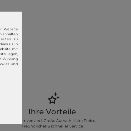
er Website
n Inhalten
seiten zu
kies zu. In
ebsite mit
stzulegen,
 im Jahr
it Wirkung
lvin Klein,
ookies und
Ihre Vorteile
Premiumversand, Große Auswahl, faire Preise,
Freundlicher & schneller Service