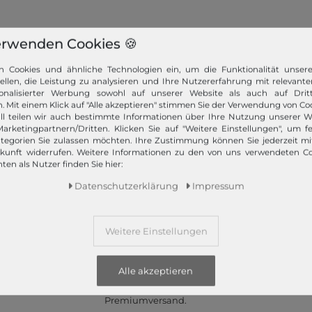
erwenden Cookies 🍪
n Cookies und ähnliche Technologien ein, um die Funktionalität unser
tellen, die Leistung zu analysieren und Ihre Nutzererfahrung mit relevante
onalisierter Werbung sowohl auf unserer Website als auch auf Dritt
. Mit einem Klick auf "Alle akzeptieren" stimmen Sie der Verwendung von Coo
ll teilen wir auch bestimmte Informationen über Ihre Nutzung unserer W
arketingpartnern/Dritten. Klicken Sie auf "Weitere Einstellungen", um fe
z bietet Ihnen die angesagtesten Modetrends. Und das 365 Tage
tegorien Sie zulassen möchten. Ihre Zustimmung können Sie jederzeit m
 Kunden nur das Beste! Ausgewählte Marken, wie TOMMY HILFIGER, Ca
ukunft widerrufen. Weitere Informationen zu den von uns verwendeten C
Campomaggi oder LIEBESKIND BERLIN.
ten als Nutzer finden Sie hier:
Daten­schutz­erklärung
Impressum
Weitere Einstellungen
Schneller Versand!
Alle akzeptieren
Wir versenden Ihre Bestellung schnell per
Premiumversand.