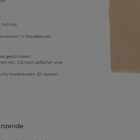
 cm
 - 140 cm
rriemen, 1 x Staubbeutel
ss geschlossen
rten etc., 2 Einschubfächer und
 für Kreditkarten, EC Karten,
änzende