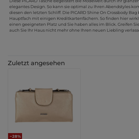
Diese PICARD Tasche begeistert die Modewelt durch Ihr glän
elegantes Design. So kann sie optimal zu Ihren Abendstyles ko
diesen den letzten Schliff. Die PICARD Shine On Crossbody Bag b
Hauptfach mit einigen Kreditkartenfächern. So finden hier wirkl
einen geeigneten Platz und Sie haben alles im Blick. Greifen Si
auch Sie Ihr Haus nicht mehr ohne Ihren neuen Liebling verlass
Zuletzt angesehen
−28%