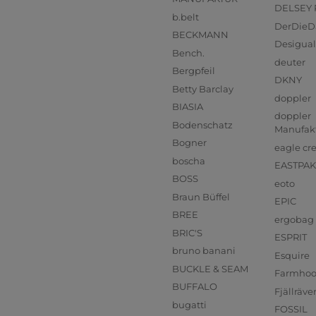
DELSEY 
b.belt
DerDieD
BECKMANN
Desigual
Bench.
deuter
Bergpfeil
DKNY
Betty Barclay
doppler
BIASIA
doppler
Bodenschatz
Manufak
Bogner
eagle cr
boscha
EASTPAK
BOSS
eoto
Braun Büffel
EPIC
BREE
ergobag
BRIC'S
ESPRIT
bruno banani
Esquire
BUCKLE & SEAM
Farmho
BUFFALO
Fjällräve
bugatti
FOSSIL