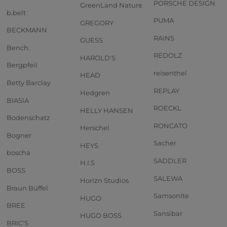
PORSCHE DESIGN
GreenLand Nature
b.belt
PUMA
GREGORY
BECKMANN
RAINS
GUESS
Bench.
REDOLZ
HAROLD'S
Bergpfeil
reisenthel
HEAD
Betty Barclay
REPLAY
Hedgren
BIASIA
ROECKL
HELLY HANSEN
Bodenschatz
RONCATO
Herschel
Bogner
Sacher
HEYS
boscha
SADDLER
H.I.S
BOSS
SALEWA
Horizn Studios
Braun Büffel
Samsonite
HUGO
BREE
Sansibar
HUGO BOSS
BRIC'S