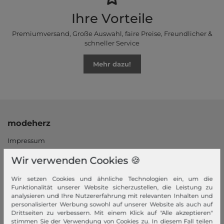
Ihre Vorteile
Premiumversand, Große Auswahl, faire Preise, Freundlicher &
schneller Service
Mehr dazu!
modeherz
Impressum
AGB
Wir verwenden Cookies 🍪
Widerrufsrecht
Datenschutzerklärung
Wir setzen Cookies und ähnliche Technologien ein, um die
Funktionalität unserer Website sicherzustellen, die Leistung zu
Datenschutzeinstellungen
analysieren und Ihre Nutzererfahrung mit relevanten Inhalten und
Barrierefreiheitserklärung
personalisierter Werbung sowohl auf unserer Website als auch auf
Drittseiten zu verbessern. Mit einem Klick auf "Alle akzeptieren"
Jobs
stimmen Sie der Verwendung von Cookies zu. In diesem Fall teilen