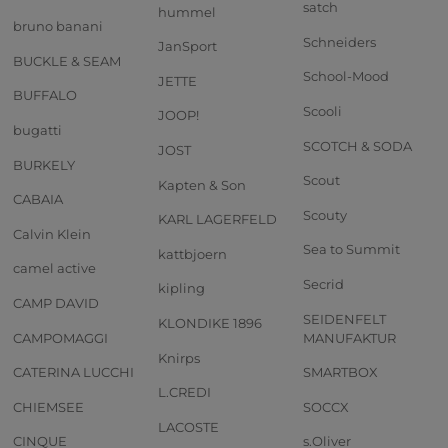
satch
hummel
bruno banani
Schneiders
JanSport
BUCKLE & SEAM
School-Mood
JETTE
BUFFALO
Scooli
JOOP!
bugatti
SCOTCH & SODA
JOST
BURKELY
Scout
Kapten & Son
CABAIA
Scouty
KARL LAGERFELD
Calvin Klein
Sea to Summit
kattbjoern
camel active
Secrid
kipling
CAMP DAVID
SEIDENFELT
KLONDIKE 1896
CAMPOMAGGI
MANUFAKTUR
Knirps
CATERINA LUCCHI
SMARTBOX
L.CREDI
CHIEMSEE
SOCCX
LACOSTE
CINQUE
s.Oliver