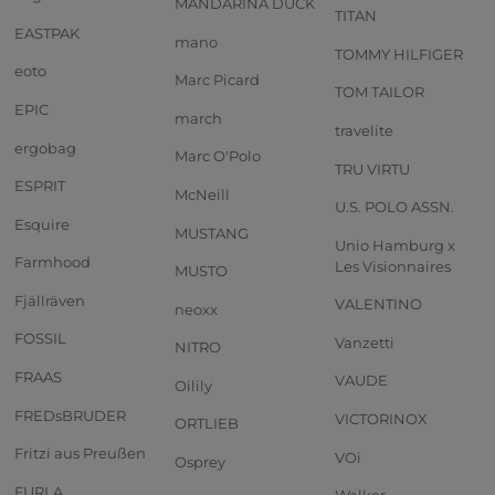
MANDARINA DUCK
TITAN
EASTPAK
mano
TOMMY HILFIGER
eoto
Marc Picard
TOM TAILOR
EPIC
march
travelite
ergobag
Marc O'Polo
TRU VIRTU
ESPRIT
McNeill
U.S. POLO ASSN.
Esquire
MUSTANG
Unio Hamburg x
Farmhood
Les Visionnaires
MUSTO
Fjällräven
VALENTINO
neoxx
FOSSIL
Vanzetti
NITRO
FRAAS
VAUDE
Oilily
FREDsBRUDER
VICTORINOX
ORTLIEB
Fritzi aus Preußen
VOi
Osprey
FURLA