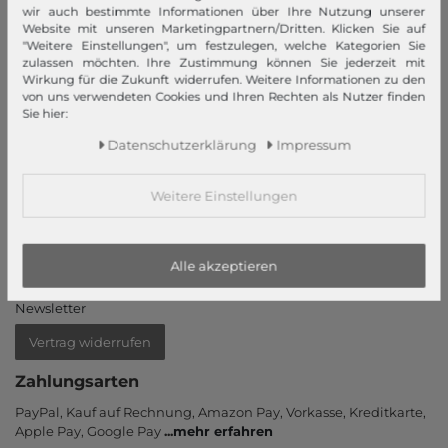
Unsere Stores
wir auch bestimmte Informationen über Ihre Nutzung unserer
Website mit unseren Marketingpartnern/Dritten. Klicken Sie auf
"Weitere Einstellungen", um festzulegen, welche Kategorien Sie
Mein Konto
zulassen möchten. Ihre Zustimmung können Sie jederzeit mit
Wirkung für die Zukunft widerrufen. Weitere Informationen zu den
Login
von uns verwendeten Cookies und Ihren Rechten als Nutzer finden
Sie hier:
Neukunde?
Informationen
Daten­schutz­erklärung
Impressum
Kontakt
Weitere Einstellungen
Rücksendung
Rückrufservice
Hilfe & FAQ
Alle akzeptieren
Zahlung und Versand
Newsletter
Vertrag widerrufen
Zahlungsarten
PayPal, Kauf auf Rechnung, Amazon Pay, Vor­kasse, Kredit­karte,
Apple Pay, Google Pay
...
mehr erfahren