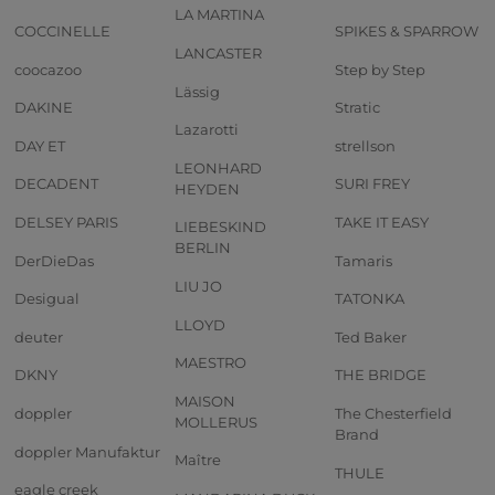
LA MARTINA
COCCINELLE
SPIKES & SPARROW
LANCASTER
coocazoo
Step by Step
Lässig
DAKINE
Stratic
Lazarotti
DAY ET
strellson
LEONHARD
DECADENT
SURI FREY
HEYDEN
DELSEY PARIS
TAKE IT EASY
LIEBESKIND
BERLIN
DerDieDas
Tamaris
LIU JO
Desigual
TATONKA
LLOYD
deuter
Ted Baker
MAESTRO
DKNY
THE BRIDGE
MAISON
doppler
The Chesterfield
MOLLERUS
Brand
doppler Manufaktur
Maître
THULE
eagle creek