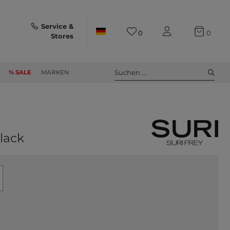
Service &
0
0
Stores
Suchen ...
% SALE
MARKEN
lack