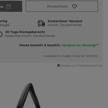
Wunschliste
he
ertig
Kostenloser Versand
7
rktage
innerh. Deutschlands
30 Tage Rückgaberecht
kostenlos innerh. Deutschlands
Heute bestellt & bezahlt,
Versand am Montag!
8
modeherz ID: 234688
|
Artikel Nr.: 14081.100
Details zur Produktsicherheit