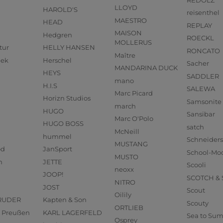
LLOYD
HAROLD'S
reisenthel
MAESTRO
HEAD
REPLAY
MAISON
Hedgren
ROECKL
MOLLERUS
tur
HELLY HANSEN
RONCATO
Maître
eek
Herschel
Sacher
MANDARINA DUCK
HEYS
SADDLER
mano
H.I.S
SALEWA
Marc Picard
Horizn Studios
Samsonite
march
HUGO
Sansibar
Marc O'Polo
HUGO BOSS
satch
McNeill
hummel
Schneider
MUSTANG
od
JanSport
School-Mo
MUSTO
n
JETTE
Scooli
neoxx
JOOP!
SCOTCH &
NITRO
JOST
Scout
Oilily
RUDER
Kapten & Son
Scouty
ORTLIEB
us Preußen
KARL LAGERFELD
Sea to Su
Osprey