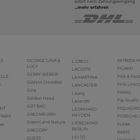
sofort nach Zahlungs­eingang
...
mehr erfahren
EE
GEORGE GINA &
PATRIZIA 
L.CREDI
LUCY
PICARD
LACOSTE
GERRY WEBER
ELLE
Pick & Pac
LA MARTINA
GIANNI CHIARINI
o
Pink Linin
LANCASTER
Gola
PINKO
Lässig
Golden Head
Pip Studio
Lazarotti
GOT BAG
NT
PIQUADR
LEONHARD
GREENBURRY
HEYDEN
PARIS
PORSCHE 
GreenLand Nature
LIEBESKIND
as
PUMA
BERLIN
GREGORY
RAINS
LIU JO
GUESS
REDOLZ