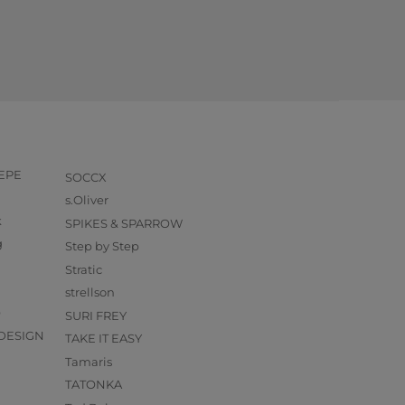
PEPE
SOCCX
s.Oliver
k
SPIKES & SPARROW
g
Step by Step
Stratic
strellson
O
SURI FREY
DESIGN
TAKE IT EASY
Tamaris
TATONKA