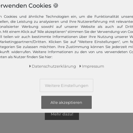
erwenden Cookies 🍪
n Cookies und ähnliche Technologien ein, um die Funktionalität unser
tellen, die Leistung zu analysieren und Ihre Nutzererfahrung mit relevante
onalisierter Werbung sowohl auf unserer Website als auch auf Dritt
z bietet Ihnen die angesagtesten Modetrends. Und das 365 Tage
. Mit einem Klick auf "Alle akzeptieren" stimmen Sie der Verwendung von Coo
 Kunden nur das Beste! Ausgewählte Marken, wie TOMMY HILFIGER, Ca
ll teilen wir auch bestimmte Informationen über Ihre Nutzung unserer W
Campomaggi oder LIEBESKIND BERLIN.
arketingpartnern/Dritten. Klicken Sie auf "Weitere Einstellungen", um fe
tegorien Sie zulassen möchten. Ihre Zustimmung können Sie jederzeit m
ukunft widerrufen. Weitere Informationen zu den von uns verwendeten C
ten als Nutzer finden Sie hier:
Daten­schutz­erklärung
Impressum
Schneller Versand!
Weitere Einstellungen
Wir versenden Ihre Bestellung schnell per
Premiumversand.
Alle akzeptieren
Mehr dazu!