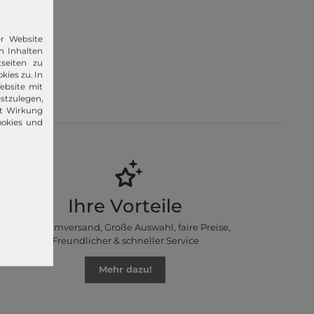
er Website
n Inhalten
seiten zu
 im Jahr
kies zu. In
lvin Klein,
ebsite mit
stzulegen,
it Wirkung
ookies und
Ihre Vorteile
Premiumversand, Große Auswahl, faire Preise,
Freundlicher & schneller Service
Mehr dazu!