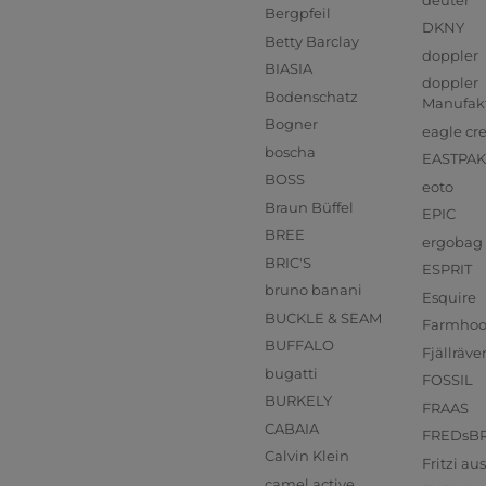
Bergpfeil
DKNY
Betty Barclay
doppler
BIASIA
doppler
Bodenschatz
Manufak
Bogner
eagle cr
boscha
EASTPAK
BOSS
eoto
Braun Büffel
EPIC
BREE
ergobag
BRIC'S
ESPRIT
bruno banani
Esquire
BUCKLE & SEAM
Farmho
BUFFALO
Fjällräve
bugatti
FOSSIL
BURKELY
FRAAS
CABAIA
FREDsB
Calvin Klein
Fritzi a
camel active