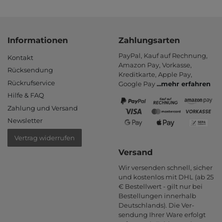
Informationen
Zahlungsarten
PayPal, Kauf auf Rechnung,
Kontakt
Amazon Pay, Vor­kasse,
Rücksendung
Kredit­karte, Apple Pay,
Rückrufservice
Google Pay
...
mehr erfahren
Hilfe & FAQ
Zahlung und Versand
Newsletter
Vertrag widerrufen
Versand
Wir versenden schnell, sicher
und kostenlos mit DHL (ab 25
€ Bestell­wert - gilt nur bei
Bestel­lungen inner­halb
Deutsch­lands). Die Ver­
sendung Ihrer Ware er­folgt