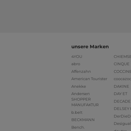
unsere Marken
4YOU
CHIEMS
abro
CINQUE
Affenzahn
COCCIN
American Tourister
coocazo
Anekke
DAKINE
Andersen
DAY ET
SHOPPER
DECADE
MANUFAKTUR
DELSEY 
b.belt
DerDieD
BECKMANN
Desigual
Bench.
deuter