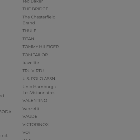
Ted Baker
THE BRIDGE
The Chesterfield
Brand
THULE
TITAN
TOMMY HILFIGER
TOM TAILOR
travelite
TRU VIRTU
U.S. POLO ASSN.
Unio Hamburg x
s
Les Visionnaires
od
VALENTINO
Vanzetti
 SODA
VAUDE
VICTORINOX
VOi
mmit