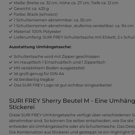
Maße: Breite ca. 32 cm, Höhe ca. 27 cm, Tiefe ca. 12 cm
Gewicht: ca. 425 g
Farbe: Black (schwarz)
1 Schulterriemen abnehmbar: ca. 55 cm
1 Schulterriemen abnehmbar, stufenlos verstellbar: ca. 94 cm 
Material: 100% Polyester
Lieferumfang: SURI FREY Schultertasche mit Etikett, 2 x Schu
Ausstattung Umhängetasche:
Schultertasche wird mit Zipper geschlossen
Im Hauptfach 1 Einschubfach und 1 Zipperfach
Mit verstärktem Boden ausgestattet
Ist groß genug für DIN A4
Ist beidseitig tragbar
Das SURI FREY Logo ist gut sichtbar eingearbeitet
SURI FREY Sherry Beutel M - Eine Umhäng
Stickerei
Diese SURI FREY Umhängetasche verfügt über verschiedenen Sc
abnehmbar sind. So können Sie selber entscheiden, wie Sie die
entweder als Umhängetasche oder als Schultertasche. Das Desi
Die Kombination aus Stickerei und gesteppt ist ein Highlight! 