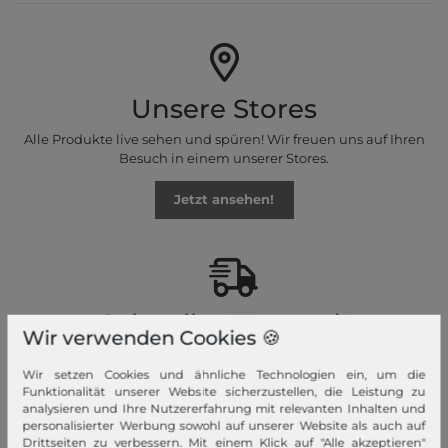
Unsere Stores
Alle Produkte live sehen und spüren! Wir freuen uns auf Ihren
Besuch in einem unserer Stores.
Jetzt ansehen!
Schneller Versand!
Wir verwenden Cookies 🍪
Wir versenden Ihre Bestellung schnell per Premiumversand.
Wir setzen Cookies und ähnliche Technologien ein, um die
Funktionalität unserer Website sicherzustellen, die Leistung zu
Mehr dazu!
analysieren und Ihre Nutzererfahrung mit relevanten Inhalten und
personalisierter Werbung sowohl auf unserer Website als auch auf
Drittseiten zu verbessern. Mit einem Klick auf "Alle akzeptieren"