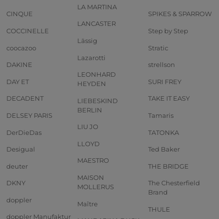
LA MARTINA
CINQUE
SPIKES & SPARROW
LANCASTER
COCCINELLE
Step by Step
Lässig
coocazoo
Stratic
Lazarotti
DAKINE
strellson
LEONHARD
DAY ET
SURI FREY
HEYDEN
DECADENT
TAKE IT EASY
LIEBESKIND
BERLIN
DELSEY PARIS
Tamaris
LIU JO
DerDieDas
TATONKA
LLOYD
Desigual
Ted Baker
MAESTRO
deuter
THE BRIDGE
MAISON
DKNY
The Chesterfield
MOLLERUS
Brand
doppler
Maître
THULE
doppler Manufaktur