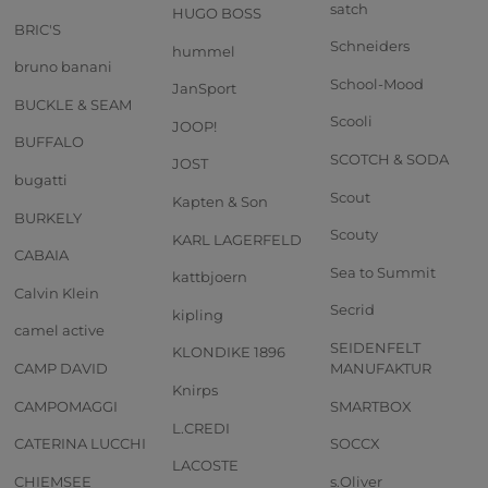
satch
HUGO BOSS
BRIC'S
Schneiders
hummel
bruno banani
School-Mood
JanSport
BUCKLE & SEAM
Scooli
JOOP!
BUFFALO
SCOTCH & SODA
JOST
bugatti
Scout
Kapten & Son
BURKELY
Scouty
KARL LAGERFELD
CABAIA
Sea to Summit
kattbjoern
Calvin Klein
Secrid
kipling
camel active
SEIDENFELT
KLONDIKE 1896
CAMP DAVID
MANUFAKTUR
Knirps
CAMPOMAGGI
SMARTBOX
L.CREDI
CATERINA LUCCHI
SOCCX
LACOSTE
CHIEMSEE
s.Oliver