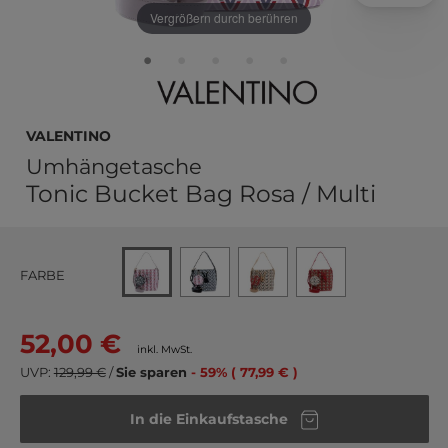
Vergrößern durch berühren
VALENTINO
Umhängetasche
Tonic Bucket Bag Rosa / Multi
FARBE
52,00 €
inkl. MwSt.
UVP:
129,99 €
/
Sie sparen
- 59% ( 77,99 € )
In die Einkaufstasche