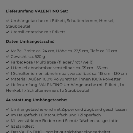
Lieferumfang VALENTINO Set:
Umhängetasche mit Etikett, Schulterriemen, Henkel,
Staubbeutel
Utensilientasche mit Etikett
Daten Umhängetasche:
Maße: Breite ca. 24 cm, Höhe ca. 22,5 cm, Tiefe ca. 16 cm
Gewicht: ca. 520 g
Farbe: Rosa / Multi (rosa / flieder / rot / weiß)
1 Henkel abnehmbar, verstellbar: ca. 35 cm - 55 cm
1 Schulterriemen abnehmbar, verstellbar: ca. 115 cm - 130 cm
Material: Außen 100% Polyurethan, innen 100% Polyester
Lieferumfang: VALENTINO Umhängetasche mit Etikett, 1 x
Henkel, 1 x Schulterriemen, 1 x Staubbeutel
Ausstattung Umhängetasche:
Umhängetasche wird mit Zipper und Zugband geschlossen
Im Hauptfach 1 Einschubfach und 1 Zipperfach
Mit verstärktem Boden und Schutzfüßchen ausgestattet
Ist standfest
Das VALENTINO Logo ist gut sichtbar eingearbeitet