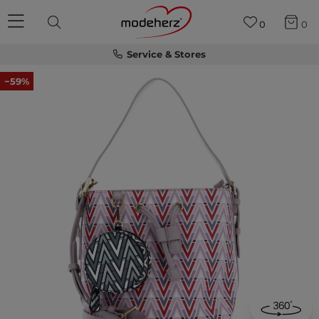
0
0
Service & Stores
−59%