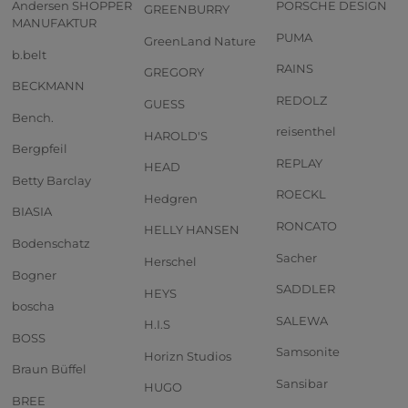
Andersen SHOPPER
PORSCHE DESIGN
GREENBURRY
MANUFAKTUR
PUMA
GreenLand Nature
b.belt
RAINS
GREGORY
BECKMANN
REDOLZ
GUESS
Bench.
reisenthel
HAROLD'S
Bergpfeil
REPLAY
HEAD
Betty Barclay
ROECKL
Hedgren
BIASIA
RONCATO
HELLY HANSEN
Bodenschatz
Sacher
Herschel
Bogner
SADDLER
HEYS
boscha
SALEWA
H.I.S
BOSS
Samsonite
Horizn Studios
Braun Büffel
Sansibar
HUGO
BREE