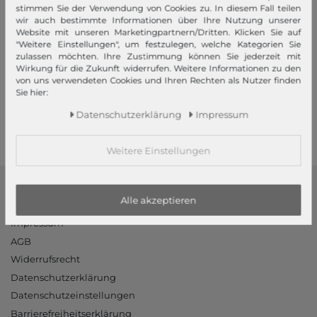
stimmen Sie der Verwendung von Cookies zu. In diesem Fall teilen
wir auch bestimmte Informationen über Ihre Nutzung unserer
Website mit unseren Marketingpartnern/Dritten. Klicken Sie auf
"Weitere Einstellungen", um festzulegen, welche Kategorien Sie
Ihre Vorteile
zulassen möchten. Ihre Zustimmung können Sie jederzeit mit
Wirkung für die Zukunft widerrufen. Weitere Informationen zu den
Premiumversand, Große Auswahl, faire Preise, Freundlicher &
von uns verwendeten Cookies und Ihren Rechten als Nutzer finden
schneller Service
Sie hier:
Daten­schutz­erklärung
Impressum
Mehr dazu!
Weitere Einstellungen
modeherz
Alle akzeptieren
Impressum
AGB
Widerrufsrecht
Datenschutzerklärung
Datenschutzeinstellungen
Barrierefreiheitserklärung