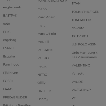
MANDARINA DUCK
TITAN
eagle creek
mano
TOMMY HILFIGER
EASTPAK
Marc Picard
TOM TAILOR
eoto
march
travelite
EPIC
Marc O'Polo
TRU VIRTU
ergobag
McNeill
U.S. POLO ASSN.
ESPRIT
MUSTANG
Unio Hamburg x
Esquire
Les Visionnaires
MUSTO
Farmhood
VALENTINO
neoxx
Fjällräven
Vanzetti
NITRO
FOSSIL
VAUDE
Oilily
FRAAS
VICTORINOX
ORTLIEB
FREDsBRUDER
VOi
Osprey
Fritzi aus Preußen