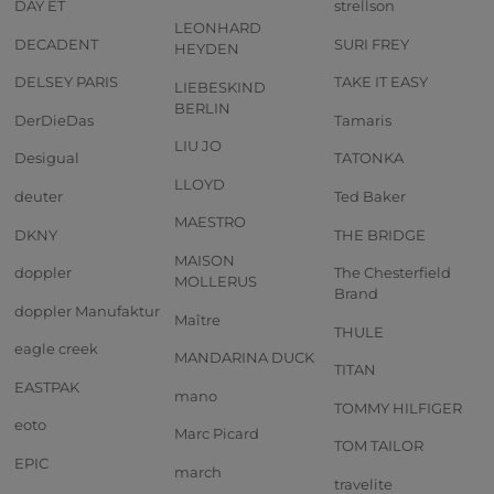
DAY ET
strellson
LEONHARD
DECADENT
SURI FREY
HEYDEN
DELSEY PARIS
TAKE IT EASY
LIEBESKIND
BERLIN
DerDieDas
Tamaris
LIU JO
Desigual
TATONKA
LLOYD
deuter
Ted Baker
MAESTRO
DKNY
THE BRIDGE
MAISON
doppler
The Chesterfield
MOLLERUS
Brand
doppler Manufaktur
Maître
THULE
eagle creek
MANDARINA DUCK
TITAN
EASTPAK
mano
TOMMY HILFIGER
eoto
Marc Picard
TOM TAILOR
EPIC
march
travelite