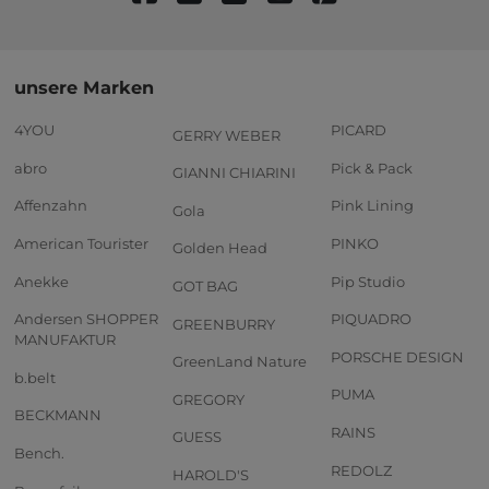
unsere Marken
4YOU
PICARD
GERRY WEBER
abro
Pick & Pack
GIANNI CHIARINI
Affenzahn
Pink Lining
Gola
American Tourister
PINKO
Golden Head
Anekke
Pip Studio
GOT BAG
Andersen SHOPPER
PIQUADRO
GREENBURRY
MANUFAKTUR
PORSCHE DESIGN
GreenLand Nature
b.belt
PUMA
GREGORY
BECKMANN
RAINS
GUESS
Bench.
REDOLZ
HAROLD'S