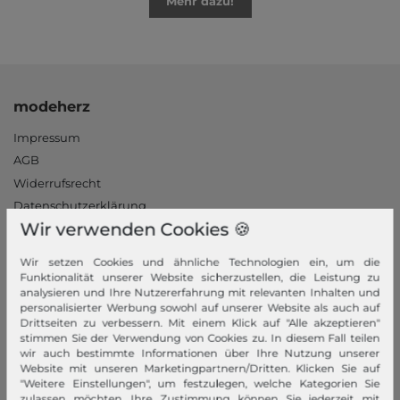
Mehr dazu!
modeherz
Impressum
AGB
Widerrufsrecht
Datenschutzerklärung
Wir verwenden Cookies 🍪
Datenschutzeinstellungen
Barrierefreiheitserklärung
Wir setzen Cookies und ähnliche Technologien ein, um die
Jobs
Funktionalität unserer Website sicherzustellen, die Leistung zu
analysieren und Ihre Nutzererfahrung mit relevanten Inhalten und
Unsere Stores
personalisierter Werbung sowohl auf unserer Website als auch auf
Drittseiten zu verbessern. Mit einem Klick auf "Alle akzeptieren"
Mein Konto
stimmen Sie der Verwendung von Cookies zu. In diesem Fall teilen
wir auch bestimmte Informationen über Ihre Nutzung unserer
Login
Website mit unseren Marketingpartnern/Dritten. Klicken Sie auf
"Weitere Einstellungen", um festzulegen, welche Kategorien Sie
Neukunde?
zulassen möchten. Ihre Zustimmung können Sie jederzeit mit