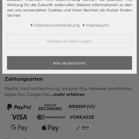
Wirkung für die Zukunft widerrufen. Weitere Informationen zu den
Informationen
von uns verwendeten Cookies und Ihren Rechten als Nutzer finden
Sie hier:
Kontakt
Rücksendung
Daten­schutz­erklärung
Impressum
Rückrufservice
Hilfe & FAQ
Weitere Einstellungen
Zahlung und Versand
Newsletter
Alle akzeptieren
Vertrag widerrufen
Zahlungsarten
PayPal, Kauf auf Rechnung, Amazon Pay, Vor­kasse, Kredit­karte,
Apple Pay, Google Pay
...
mehr erfahren