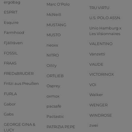
ergobag
Marc O'Polo
TRU VIRTU
ESPRIT
McNeill
U.S. POLO ASSN.
Esquire
MUSTANG
Unio Hamburg x
Farmhood
Les Visionnaires
MUSTO
Fjällräven
VALENTINO
neoxx
FOSSIL
Vanzetti
NITRO
FRAAS
VAUDE
Oilily
FREDsBRUDER
VICTORINOX
ORTLIEB
Fritzi aus Preußen
VOi
Osprey
FURLA
Walker
oxmox
Gabor
WENGER
pacsafe
Gabs
WINDROSE
Pactastic
GEORGE GINA &
zwei
PATRIZIA PEPE
LUCY