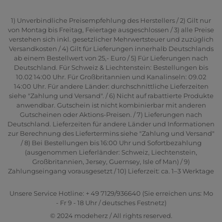
1) Unverbindliche Preisempfehlung des Herstellers / 2) Gilt nur
von Montag bis Freitag, Feiertage ausgeschlossen / 3) alle Preise
verstehen sich inkl. gesetzlicher Mehrwertsteuer und zuzüglich
Versandkosten / 4) Gilt für Lieferungen innerhalb Deutschlands
ab einem Bestellwert von 25,- Euro / 5) Für Lieferungen nach
Deutschland. Für Schweiz & Liechtenstein: Bestellungen bis
10.02 14:00 Uhr. Für Großbritannien und Kanalinseln: 09.02
14:00 Uhr. Für andere Länder: durchschnittliche Lieferzeiten
siehe "Zahlung und Versand". / 6) Nicht auf rabattierte Produkte
anwendbar. Gutschein ist nicht kombinierbar mit anderen
Gutscheinen oder Aktions-Preisen. / 7) Lieferungen nach
Deutschland. Lieferzeiten für andere Länder und Informationen
zur Berechnung des Liefertermins siehe "Zahlung und Versand"
/ 8) Bei Bestellungen bis 16:00 Uhr und Sofortbezahlung
(ausgenommen Lieferländer: Schweiz, Liechtenstein,
Großbritannien, Jersey, Guernsey, Isle of Man) / 9)
Zahlungseingang vorausgesetzt / 10) Lieferzeit: ca. 1–3 Werktage
Unsere Service Hotline: + 49 7129/936640 (Sie erreichen uns: Mo
- Fr 9 - 18 Uhr / deutsches Festnetz)
© 2024 modeherz / All rights reserved.