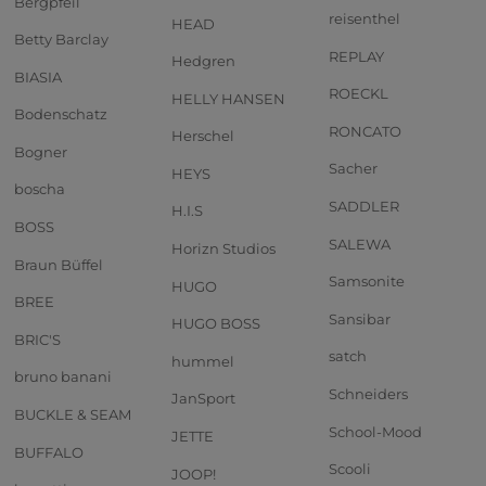
Bergpfeil
reisenthel
HEAD
Betty Barclay
REPLAY
Hedgren
BIASIA
ROECKL
HELLY HANSEN
Bodenschatz
RONCATO
Herschel
Bogner
Sacher
HEYS
boscha
SADDLER
H.I.S
BOSS
SALEWA
Horizn Studios
Braun Büffel
Samsonite
HUGO
BREE
Sansibar
HUGO BOSS
BRIC'S
satch
hummel
bruno banani
Schneiders
JanSport
BUCKLE & SEAM
School-Mood
JETTE
BUFFALO
Scooli
JOOP!