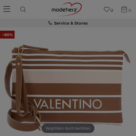
0
0
Service & Stores
−60%
Vergrößern durch berühren