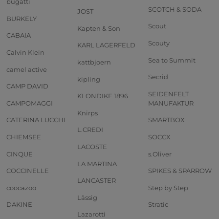
bugatti
SCOTCH & SODA
JOST
BURKELY
Scout
Kapten & Son
CABAIA
Scouty
KARL LAGERFELD
Calvin Klein
Sea to Summit
kattbjoern
camel active
Secrid
kipling
CAMP DAVID
SEIDENFELT
KLONDIKE 1896
CAMPOMAGGI
MANUFAKTUR
Knirps
CATERINA LUCCHI
SMARTBOX
L.CREDI
CHIEMSEE
SOCCX
LACOSTE
CINQUE
s.Oliver
LA MARTINA
COCCINELLE
SPIKES & SPARROW
LANCASTER
coocazoo
Step by Step
Lässig
DAKINE
Stratic
Lazarotti