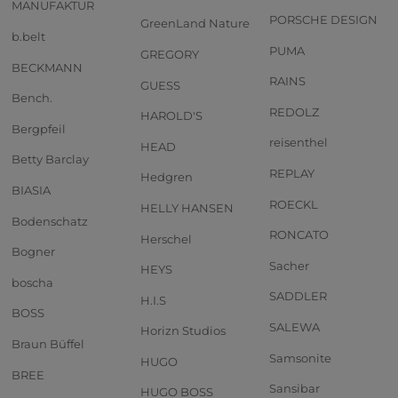
MANUFAKTUR
PORSCHE DESIGN
GreenLand Nature
b.belt
PUMA
GREGORY
BECKMANN
RAINS
GUESS
Bench.
REDOLZ
HAROLD'S
Bergpfeil
reisenthel
HEAD
Betty Barclay
REPLAY
Hedgren
BIASIA
ROECKL
HELLY HANSEN
Bodenschatz
RONCATO
Herschel
Bogner
Sacher
HEYS
boscha
SADDLER
H.I.S
BOSS
SALEWA
Horizn Studios
Braun Büffel
Samsonite
HUGO
BREE
Sansibar
HUGO BOSS