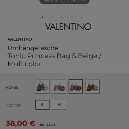
VALENTINO
Umhängetasche
Tonic Princess Bag S Beige /
Multicolor
FARBE
S
M
GRÖSSE
38,00 €
inkl. MwSt.