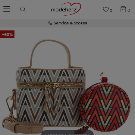
0
0
Service & Stores
−60%
Vergrößern durch berühren