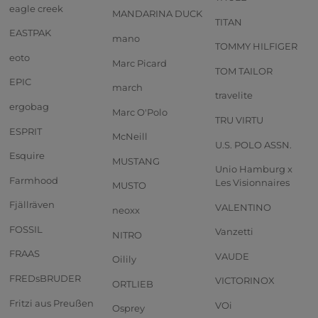
eagle creek
MANDARINA DUCK
TITAN
EASTPAK
mano
TOMMY HILFIGER
eoto
Marc Picard
TOM TAILOR
EPIC
march
travelite
ergobag
Marc O'Polo
TRU VIRTU
ESPRIT
McNeill
U.S. POLO ASSN.
Esquire
MUSTANG
Unio Hamburg x
Farmhood
Les Visionnaires
MUSTO
Fjällräven
VALENTINO
neoxx
FOSSIL
Vanzetti
NITRO
FRAAS
VAUDE
Oilily
FREDsBRUDER
VICTORINOX
ORTLIEB
Fritzi aus Preußen
VOi
Osprey