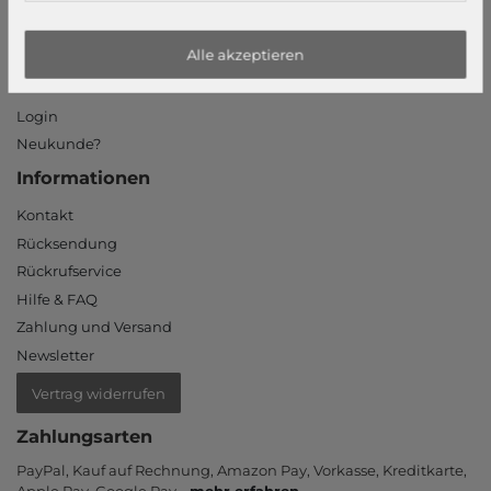
Jobs
Unsere Stores
Alle akzeptieren
Mein Konto
Login
Neukunde?
Informationen
Kontakt
Rücksendung
Rückrufservice
Hilfe & FAQ
Zahlung und Versand
Newsletter
Vertrag widerrufen
Zahlungsarten
PayPal, Kauf auf Rechnung, Amazon Pay, Vor­kasse, Kredit­karte,
Apple Pay, Google Pay
...
mehr erfahren