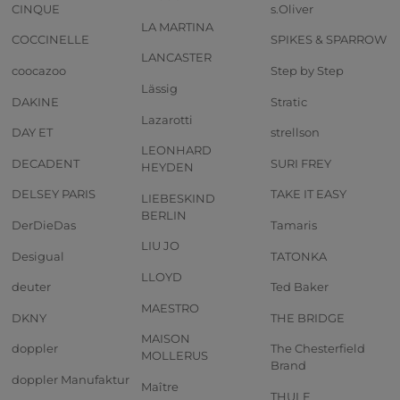
CINQUE
s.Oliver
LA MARTINA
COCCINELLE
SPIKES & SPARROW
LANCASTER
coocazoo
Step by Step
Lässig
DAKINE
Stratic
Lazarotti
DAY ET
strellson
LEONHARD
DECADENT
SURI FREY
HEYDEN
DELSEY PARIS
TAKE IT EASY
LIEBESKIND
BERLIN
DerDieDas
Tamaris
LIU JO
Desigual
TATONKA
LLOYD
deuter
Ted Baker
MAESTRO
DKNY
THE BRIDGE
MAISON
doppler
The Chesterfield
MOLLERUS
Brand
doppler Manufaktur
Maître
THULE