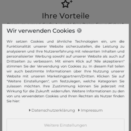
Ihre Vorteile
Premiumversand, Große Auswahl, faire Preise, Freundlicher &
Wir verwenden Cookies 🍪
schneller Service
Wir setzen Cookies und ähnliche Technologien ein, um die
Mehr dazu!
Funktionalität unserer Website sicherzustellen, die Leistung zu
analysieren und Ihre Nutzererfahrung mit relevanten Inhalten und
personalisierter Werbung sowohl auf unserer Website als auch auf
Drittseiten zu verbessern. Mit einem Klick auf "Alle akzeptieren"
stimmen Sie der Verwendung von Cookies zu. In diesem Fall teilen
wir auch bestimmte Informationen über Ihre Nutzung unserer
modeherz
Website mit unseren Marketingpartnern/Dritten. Klicken Sie auf
"Weitere Einstellungen", um festzulegen, welche Kategorien Sie
zulassen möchten. Ihre Zustimmung können Sie jederzeit mit
Impressum
Wirkung für die Zukunft widerrufen. Weitere Informationen zu den
AGB
von uns verwendeten Cookies und Ihren Rechten als Nutzer finden
Sie hier:
Widerrufsrecht
Datenschutzerklärung
Daten­schutz­erklärung
Impressum
Datenschutzeinstellungen
Barrierefreiheitserklärung
Weitere Einstellungen