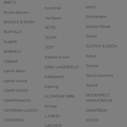
BRIC'S
satch
hummel
bruno banani
Schneiders
JanSport
BUCKLE & SEAM
School-Mood
JETTE
BUFFALO
Scooli
JOOP!
bugatti
SCOTCH & SODA
JOST
BURKELY
Scout
Kapten & Son
CABAIA
Scouty
KARL LAGERFELD
Calvin Klein
Sea to Summit
kattbjoern
camel active
Secrid
kipling
CAMP DAVID
SEIDENFELT
KLONDIKE 1896
CAMPOMAGGI
MANUFAKTUR
Knirps
CATERINA LUCCHI
SMARTBOX
L.CREDI
CHIEMSEE
SOCCX
LACOSTE