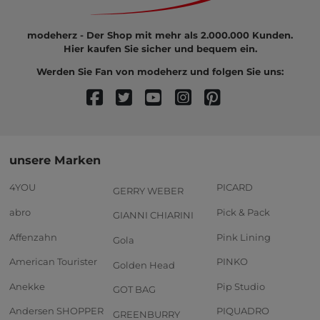
modeherz - Der Shop mit mehr als 2.000.000 Kunden.
Hier kaufen Sie sicher und bequem ein.
Werden Sie Fan von modeherz und folgen Sie uns:
unsere Marken
4YOU
PICARD
GERRY WEBER
abro
Pick & Pack
GIANNI CHIARINI
Affenzahn
Pink Lining
Gola
American Tourister
PINKO
Golden Head
Anekke
Pip Studio
GOT BAG
Andersen SHOPPER
PIQUADRO
GREENBURRY