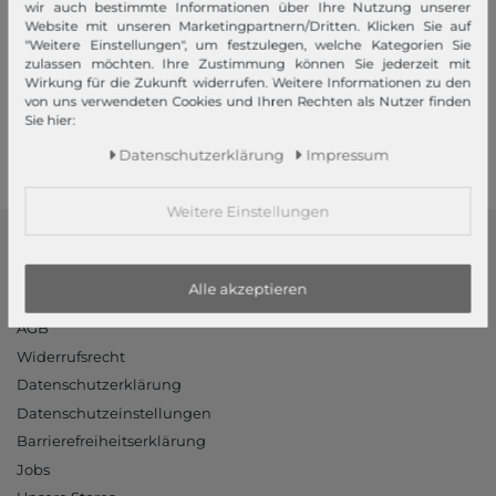
wir auch bestimmte Informationen über Ihre Nutzung unserer
Ihre Vorteile
Website mit unseren Marketingpartnern/Dritten. Klicken Sie auf
"Weitere Einstellungen", um festzulegen, welche Kategorien Sie
Premiumversand, Große Auswahl, faire Preise, Freundlicher &
zulassen möchten. Ihre Zustimmung können Sie jederzeit mit
Wirkung für die Zukunft widerrufen. Weitere Informationen zu den
schneller Service
von uns verwendeten Cookies und Ihren Rechten als Nutzer finden
Sie hier:
Mehr dazu!
Daten­schutz­erklärung
Impressum
Weitere Einstellungen
modeherz
Alle akzeptieren
Impressum
AGB
Widerrufsrecht
Datenschutzerklärung
Datenschutzeinstellungen
Barrierefreiheitserklärung
Jobs