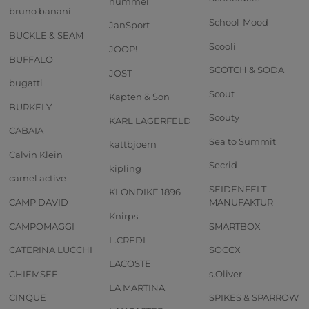
hummel
bruno banani
School-Mood
JanSport
BUCKLE & SEAM
Scooli
JOOP!
BUFFALO
SCOTCH & SODA
JOST
bugatti
Scout
Kapten & Son
BURKELY
Scouty
KARL LAGERFELD
CABAIA
Sea to Summit
kattbjoern
Calvin Klein
Secrid
kipling
camel active
SEIDENFELT
KLONDIKE 1896
CAMP DAVID
MANUFAKTUR
Knirps
CAMPOMAGGI
SMARTBOX
L.CREDI
CATERINA LUCCHI
SOCCX
LACOSTE
CHIEMSEE
s.Oliver
LA MARTINA
CINQUE
SPIKES & SPARROW