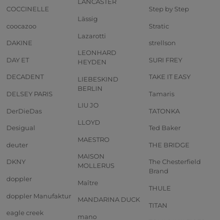
LANCASTER
COCCINELLE
Step by Step
Lässig
coocazoo
Stratic
Lazarotti
DAKINE
strellson
LEONHARD
DAY ET
SURI FREY
HEYDEN
DECADENT
TAKE IT EASY
LIEBESKIND
BERLIN
DELSEY PARIS
Tamaris
LIU JO
DerDieDas
TATONKA
LLOYD
Desigual
Ted Baker
MAESTRO
deuter
THE BRIDGE
MAISON
DKNY
The Chesterfield
MOLLERUS
Brand
doppler
Maître
THULE
doppler Manufaktur
MANDARINA DUCK
TITAN
eagle creek
mano