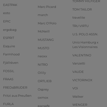
TOMMY HILFIGER
EASTPAK
Marc Picard
TOM TAILOR
eoto
march
travelite
EPIC
Marc O'Polo
TRU VIRTU
ergobag
McNeill
U.S. POLO ASSN.
ESPRIT
MUSTANG
Unio Hamburg x
Esquire
Les Visionnaires
MUSTO
Farmhood
VALENTINO
neoxx
Fjällräven
Vanzetti
NITRO
FOSSIL
VAUDE
Oilily
FRAAS
VICTORINOX
ORTLIEB
FREDsBRUDER
VOi
Osprey
Fritzi aus Preußen
Walker
oxmox
FURLA
WENGER
pacsafe