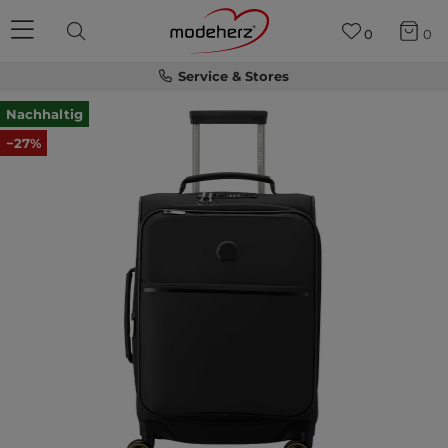
0
0
Service & Stores
Nachhaltig
−27%