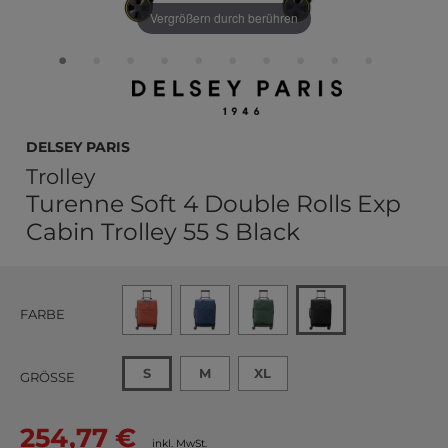
Vergrößern durch berühren
DELSEY PARIS
Trolley
Turenne Soft 4 Double Rolls Exp
Cabin Trolley 55 S Black
FARBE
S
M
XL
GRÖSSE
254,77 €
inkl. MwSt.