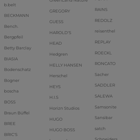
GreenLand Nature
b.belt
RAINS
GREGORY
BECKMANN
REDOLZ
GUESS
Bench.
reisenthel
HAROLD'S
Bergpfeil
REPLAY
HEAD
Betty Barclay
ROECKL
Hedgren
BIASIA
RONCATO
HELLY HANSEN
Bodenschatz
Sacher
Herschel
Bogner
SADDLER
HEYS
boscha
SALEWA
H.I.S
BOSS
Samsonite
Horizn Studios
Braun Büffel
Sansibar
HUGO
BREE
satch
HUGO BOSS
BRIC'S
Schneiders