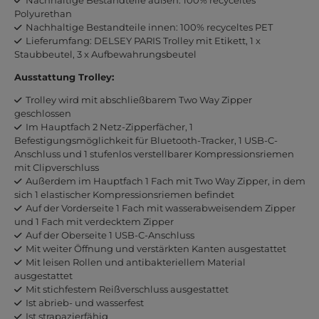
Nachhaltige Bestandteile außen: 100% recyceltes
Polyurethan
Nachhaltige Bestandteile innen: 100% recyceltes PET
Lieferumfang: DELSEY PARIS Trolley mit Etikett, 1 x
Staubbeutel, 3 x Aufbewahrungsbeutel
Ausstattung Trolley:
Trolley wird mit abschließbarem Two Way Zipper
geschlossen
Im Hauptfach 2 Netz-Zipperfächer, 1
Befestigungsmöglichkeit für Bluetooth-Tracker, 1 USB-C-
Anschluss und 1 stufenlos verstellbarer Kompressionsriemen
mit Clipverschluss
Außerdem im Hauptfach 1 Fach mit Two Way Zipper, in dem
sich 1 elastischer Kompressionsriemen befindet
Auf der Vorderseite 1 Fach mit wasserabweisendem Zipper
und 1 Fach mit verdecktem Zipper
Auf der Oberseite 1 USB-C-Anschluss
Mit weiter Öffnung und verstärkten Kanten ausgestattet
Mit leisen Rollen und antibakteriellem Material
ausgestattet
Mit stichfestem Reißverschluss ausgestattet
Ist abrieb- und wasserfest
Ist strapazierfähig