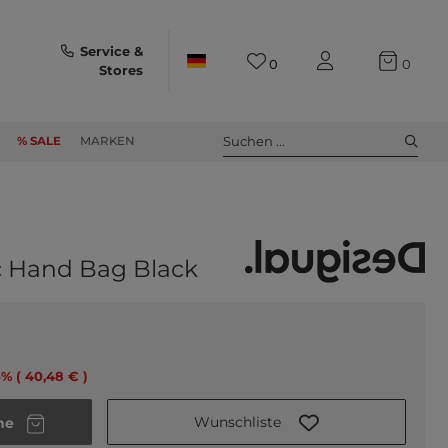
Service &
0
0
Stores
Suchen ...
% SALE
MARKEN
c Hand Bag Black
5% ( 40,48 € )
Wunschliste
he