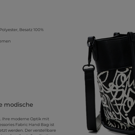
Polyester, Besatz 100%
riemen
ie modische
t. Ihre moderne Optik mit
essories Fabric Hand Bag ist
etzt werden. Der verstellbare