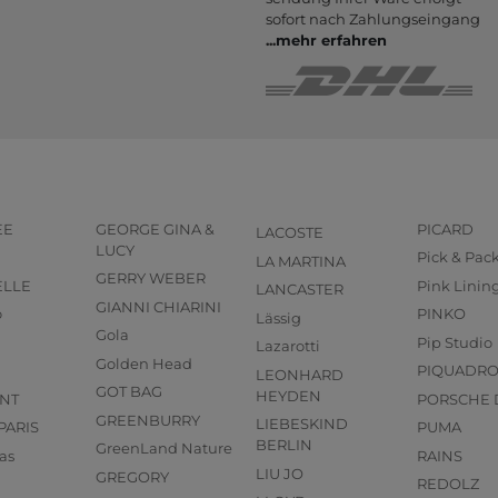
sofort nach Zahlungs­eingang
...
mehr erfahren
EE
GEORGE GINA &
PICARD
LACOSTE
LUCY
Pick & Pac
LA MARTINA
GERRY WEBER
ELLE
Pink Linin
LANCASTER
GIANNI CHIARINI
o
PINKO
Lässig
Gola
Pip Studio
Lazarotti
Golden Head
PIQUADR
LEONHARD
GOT BAG
HEYDEN
NT
PORSCHE 
GREENBURRY
LIEBESKIND
PARIS
PUMA
BERLIN
GreenLand Nature
as
RAINS
LIU JO
GREGORY
REDOLZ