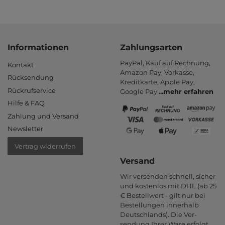
Informationen
Zahlungsarten
PayPal, Kauf auf Rechnung,
Kontakt
Amazon Pay, Vor­kasse,
Rücksendung
Kredit­karte, Apple Pay,
Rückrufservice
Google Pay
...
mehr erfahren
Hilfe & FAQ
Zahlung und Versand
Newsletter
Vertrag widerrufen
Versand
Wir versenden schnell, sicher
und kostenlos mit DHL (ab 25
€ Bestell­wert - gilt nur bei
Bestel­lungen inner­halb
Deutsch­lands). Die Ver­
sendung Ihrer Ware er­folgt