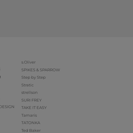
s.Oliver
k
SPIKES & SPARROW
g
Step by Step
Stratic
strellson
O
SURI FREY
DESIGN
TAKE IT EASY
Tamaris
TATONKA
Ted Baker