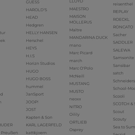
LLOYD
GUESS
reisenthel
MAESTRO
HAROLD'S
REPLAY
MAISON
HEAD
ROECKL
MOLLERUS
Hedgren
RONCATO
Maître
tur
HELLY HANSEN
Sacher
MANDARINA DUCK
eek
Herschel
SADDLER
mano
HEYS
SALEWA
Marc Picard
H.I.S
Samsonite
march
Horizn Studios
Sansibar
Marc O'Polo
HUGO
satch
McNeill
HUGO BOSS
Schneider
MUSTANG
hummel
School-Mo
MUSTO
od
JanSport
Scooli
neoxx
n
JOOP!
SCOTCH &
NITRO
JOST
Scout
Oilily
Kapten & Son
Scouty
ORTLIEB
RUDER
KARL LAGERFELD
Sea to Su
Osprey
us Preußen
kattbjoern
Secrid