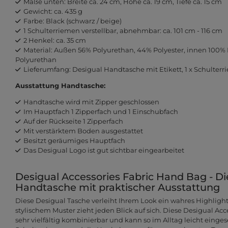
Maße unten: Breite ca. 24 cm, Höhe ca. 19 cm, Tiefe ca. 15 cm
Gewicht: ca. 435 g
Farbe: Black (schwarz / beige)
1 Schulterriemen verstellbar, abnehmbar: ca. 101 cm - 116 cm
2 Henkel: ca. 35 cm
Material: Außen 56% Polyurethan, 44% Polyester, innen 100% 
Polyurethan
Lieferumfang: Desigual Handtasche mit Etikett, 1 x Schulter
Ausstattung Handtasche:
Handtasche wird mit Zipper geschlossen
Im Hauptfach 1 Zipperfach und 1 Einschubfach
Auf der Rückseite 1 Zipperfach
Mit verstärktem Boden ausgestattet
Besitzt geräumiges Hauptfach
Das Desigual Logo ist gut sichtbar eingearbeitet
Desigual Accessories Fabric Hand Bag - D
Handtasche mit praktischer Ausstattung
Diese Desigual Tasche verleiht Ihrem Look ein wahres Highligh
stylischem Muster zieht jeden Blick auf sich. Diese Desigual Acc
sehr vielfältig kombinierbar und kann so im Alltag leicht einges