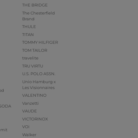
THE BRIDGE
The Chesterfield
Brand
THULE
TITAN
TOMMY HILFIGER
TOM TAILOR
travelite
TRU VIRTU
U.S. POLO ASSN.
Unio Hamburg x
s
Les Visionnaires
od
VALENTINO
Vanzetti
 SODA
VAUDE
VICTORINOX
VOi
mmit
Walker