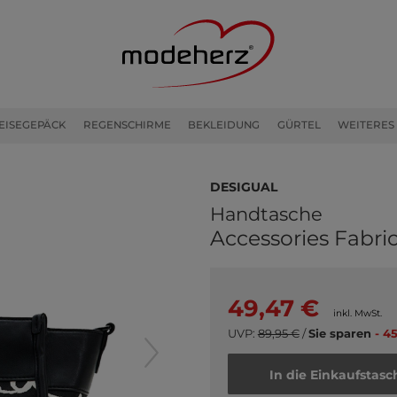
EISEGEPÄCK
REGENSCHIRME
BEKLEIDUNG
GÜRTEL
WEITERES
Desigual
Handtasche
Accessories Fabri
49,47 €
inkl. MwSt.
UVP:
89,95 €
/
Sie sparen
- 4
In die Einkaufstasc