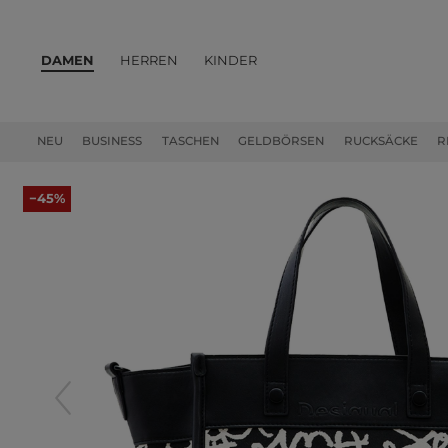
DAMEN
HERREN
KINDER
PRODUKTE
NEU
BUSINESS
TASCHEN
GELDBÖRSEN
RUCKSÄCKE
R
−45%