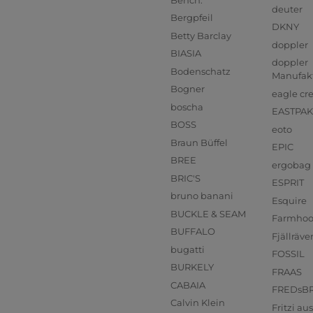
deuter
Bergpfeil
DKNY
Betty Barclay
doppler
BIASIA
doppler
Bodenschatz
Manufak
Bogner
eagle cr
boscha
EASTPAK
BOSS
eoto
Braun Büffel
EPIC
BREE
ergobag
BRIC'S
ESPRIT
bruno banani
Esquire
BUCKLE & SEAM
Farmho
BUFFALO
Fjällräve
bugatti
FOSSIL
BURKELY
FRAAS
CABAIA
FREDsB
Calvin Klein
Fritzi a