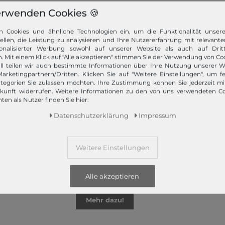
erwenden Cookies 🍪
n Cookies und ähnliche Technologien ein, um die Funktionalität unser
tellen, die Leistung zu analysieren und Ihre Nutzererfahrung mit relevante
onalisierter Werbung sowohl auf unserer Website als auch auf Dritt
. Mit einem Klick auf "Alle akzeptieren" stimmen Sie der Verwendung von Coo
z bietet Ihnen die angesagtesten Modetrends. Und das 365 Tage
ll teilen wir auch bestimmte Informationen über Ihre Nutzung unserer W
 Kunden nur das Beste! Ausgewählte Marken, wie TOMMY HILFIGER, Ca
arketingpartnern/Dritten. Klicken Sie auf "Weitere Einstellungen", um fe
Campomaggi oder LIEBESKIND BERLIN.
tegorien Sie zulassen möchten. Ihre Zustimmung können Sie jederzeit m
ukunft widerrufen. Weitere Informationen zu den von uns verwendeten C
ten als Nutzer finden Sie hier:
Daten­schutz­erklärung
Impressum
Weitere Einstellungen
Schneller Versand!
Wir versenden Ihre Bestellung schnell per
Alle akzeptieren
Premiumversand.
Mehr dazu!