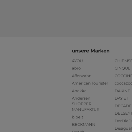
unsere Marken
4YOU
CHIEMS
abro
CINQUE
Affenzahn
COCCIN
American Tourister
coocazo
Anekke
DAKINE
Andersen
DAY ET
SHOPPER
DECADE
MANUFAKTUR
DELSEY 
b.belt
DerDieD
BECKMANN
Desigual
Bench.