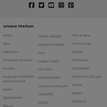
unsere Marken
4YOU
Pick & Pack
GERRY WEBER
abro
Pink Lining
GIANNI CHIARINI
Affenzahn
PINKO
Gola
American Tourister
Pip Studio
Golden Head
Anekke
PIQUADRO
GOT BAG
Andersen SHOPPER
PORSCHE DESIGN
GREENBURRY
MANUFAKTUR
PUMA
GreenLand Nature
b.belt
RAINS
GREGORY
BECKMANN
REDOLZ
GUESS
Bench.