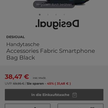
Vergrößern durch berühren
Desigual
Handytasche
Accessories Fabric Smartphone
Bag Black
38,47 €
inkl. MwSt.
UVP:
69,95 €
/
Sie sparen
- 45% ( 31,48 € )
In die Einkaufstasche