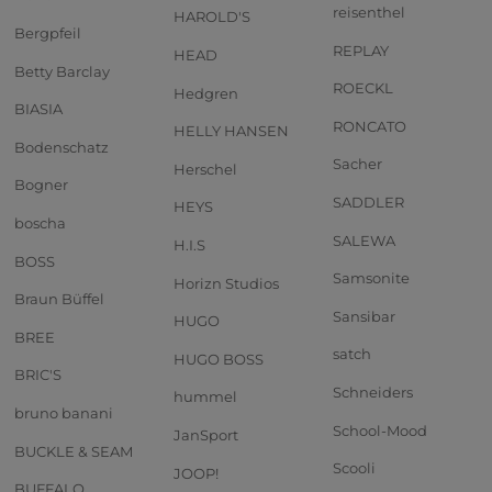
reisenthel
HAROLD'S
Bergpfeil
REPLAY
HEAD
Betty Barclay
ROECKL
Hedgren
BIASIA
RONCATO
HELLY HANSEN
Bodenschatz
Sacher
Herschel
Bogner
SADDLER
HEYS
boscha
SALEWA
H.I.S
BOSS
Samsonite
Horizn Studios
Braun Büffel
Sansibar
HUGO
BREE
satch
HUGO BOSS
BRIC'S
Schneiders
hummel
bruno banani
School-Mood
JanSport
BUCKLE & SEAM
Scooli
JOOP!
BUFFALO