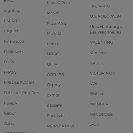
EPIC
Marc O'Polo
TRU VIRTU
ergobag
McNeill
U.S. POLO ASSN.
ESPRIT
MUSTANG
Unio Hamburg x
Esquire
Les Visionnaires
MUSTO
Farmhood
VALENTINO
neoxx
Fjällräven
Vanzetti
NITRO
FOSSIL
VAUDE
Oilily
FRAAS
VICTORINOX
ORTLIEB
FREDsBRUDER
VOi
Osprey
Fritzi aus Preußen
Walker
oxmox
FURLA
WENGER
pacsafe
Gabor
WINDROSE
Pactastic
Gabs
zwei
PATRIZIA PEPE