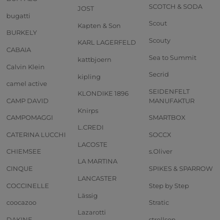
SCOTCH & SODA
JOST
bugatti
Scout
Kapten & Son
BURKELY
Scouty
KARL LAGERFELD
CABAIA
Sea to Summit
kattbjoern
Calvin Klein
Secrid
kipling
camel active
SEIDENFELT
KLONDIKE 1896
CAMP DAVID
MANUFAKTUR
Knirps
CAMPOMAGGI
SMARTBOX
L.CREDI
CATERINA LUCCHI
SOCCX
LACOSTE
CHIEMSEE
s.Oliver
LA MARTINA
CINQUE
SPIKES & SPARROW
LANCASTER
COCCINELLE
Step by Step
Lässig
coocazoo
Stratic
Lazarotti
DAKINE
strellson