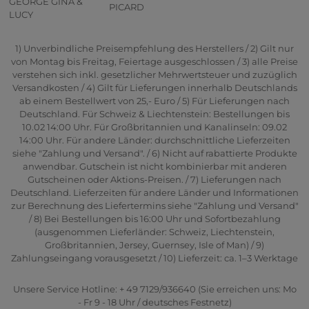
GEORGE GINA &
PICARD
LUCY
1) Unverbindliche Preisempfehlung des Herstellers / 2) Gilt nur
von Montag bis Freitag, Feiertage ausgeschlossen / 3) alle Preise
verstehen sich inkl. gesetzlicher Mehrwertsteuer und zuzüglich
Versandkosten / 4) Gilt für Lieferungen innerhalb Deutschlands
ab einem Bestellwert von 25,- Euro / 5) Für Lieferungen nach
Deutschland. Für Schweiz & Liechtenstein: Bestellungen bis
10.02 14:00 Uhr. Für Großbritannien und Kanalinseln: 09.02
14:00 Uhr. Für andere Länder: durchschnittliche Lieferzeiten
siehe "Zahlung und Versand". / 6) Nicht auf rabattierte Produkte
anwendbar. Gutschein ist nicht kombinierbar mit anderen
Gutscheinen oder Aktions-Preisen. / 7) Lieferungen nach
Deutschland. Lieferzeiten für andere Länder und Informationen
zur Berechnung des Liefertermins siehe "Zahlung und Versand"
/ 8) Bei Bestellungen bis 16:00 Uhr und Sofortbezahlung
(ausgenommen Lieferländer: Schweiz, Liechtenstein,
Großbritannien, Jersey, Guernsey, Isle of Man) / 9)
Zahlungseingang vorausgesetzt / 10) Lieferzeit: ca. 1–3 Werktage
Unsere Service Hotline: + 49 7129/936640 (Sie erreichen uns: Mo
- Fr 9 - 18 Uhr / deutsches Festnetz)