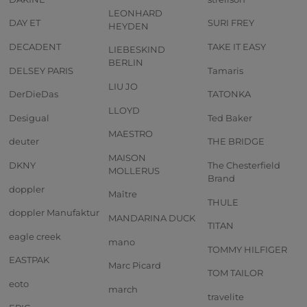
LEONHARD
DAY ET
SURI FREY
HEYDEN
DECADENT
TAKE IT EASY
LIEBESKIND
BERLIN
DELSEY PARIS
Tamaris
LIU JO
DerDieDas
TATONKA
LLOYD
Desigual
Ted Baker
MAESTRO
deuter
THE BRIDGE
MAISON
DKNY
The Chesterfield
MOLLERUS
Brand
doppler
Maître
THULE
doppler Manufaktur
MANDARINA DUCK
TITAN
eagle creek
mano
TOMMY HILFIGER
EASTPAK
Marc Picard
TOM TAILOR
eoto
march
travelite