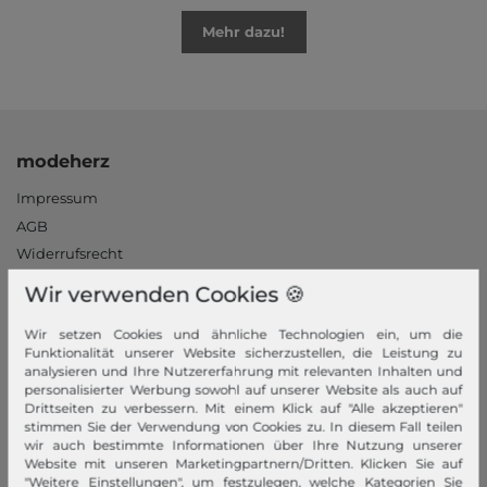
Mehr dazu!
modeherz
Impressum
AGB
Widerrufsrecht
Datenschutzerklärung
Wir verwenden Cookies 🍪
Datenschutzeinstellungen
Wir setzen Cookies und ähnliche Technologien ein, um die
Barrierefreiheitserklärung
Funktionalität unserer Website sicherzustellen, die Leistung zu
Jobs
analysieren und Ihre Nutzererfahrung mit relevanten Inhalten und
personalisierter Werbung sowohl auf unserer Website als auch auf
Unsere Stores
Drittseiten zu verbessern. Mit einem Klick auf "Alle akzeptieren"
stimmen Sie der Verwendung von Cookies zu. In diesem Fall teilen
Mein Konto
wir auch bestimmte Informationen über Ihre Nutzung unserer
Website mit unseren Marketingpartnern/Dritten. Klicken Sie auf
Login
"Weitere Einstellungen", um festzulegen, welche Kategorien Sie