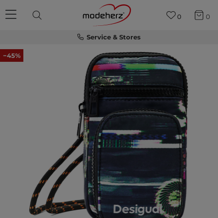
0
0
Service & Stores
−45%