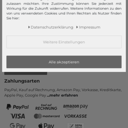
zulassen möchten. Ihre Zustimmung können Sie jederzeit mit
Neukunde?
Wirkung für die Zukunft widerrufen. Weitere Informationen zu den
Informationen
von uns verwendeten Cookies und Ihren Rechten als Nutzer finden
Sie hier:
Kontakt
Daten­schutz­erklärung
Impressum
Rücksendung
Rückrufservice
Weitere Einstellungen
Hilfe & FAQ
Zahlung und Versand
Newsletter
Alle akzeptieren
Vertrag widerrufen
Zahlungsarten
PayPal, Kauf auf Rechnung, Amazon Pay, Vor­kasse, Kredit­karte,
Apple Pay, Google Pay
...
mehr erfahren