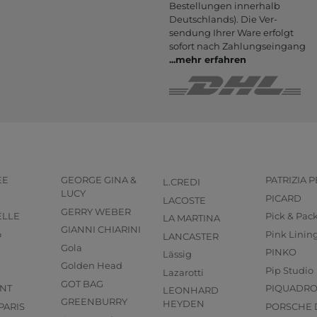
Bestel­lungen inner­halb
Deutsch­lands). Die Ver­
sendung Ihrer Ware er­folgt
sofort nach Zahlungs­eingang
...
mehr erfahren
EE
GEORGE GINA &
PATRIZIA 
L.CREDI
LUCY
PICARD
LACOSTE
GERRY WEBER
ELLE
Pick & Pac
LA MARTINA
GIANNI CHIARINI
o
Pink Linin
LANCASTER
Gola
PINKO
Lässig
Golden Head
Pip Studio
Lazarotti
GOT BAG
NT
PIQUADR
LEONHARD
GREENBURRY
HEYDEN
PARIS
PORSCHE 