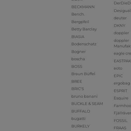
DerDieD
BECKMANN
Desigual
Bench.
deuter
Bergpfeil
DKNY
Betty Barclay
doppler
BIASIA
doppler
Bodenschatz
Manufak
Bogner
eagle cr
boscha
EASTPAK
BOSS
eoto
Braun Büffel
EPIC
BREE
ergobag
BRIC'S
ESPRIT
bruno banani
Esquire
BUCKLE & SEAM
Farmho
BUFFALO
Fjällräve
bugatti
FOSSIL
BURKELY
FRAAS