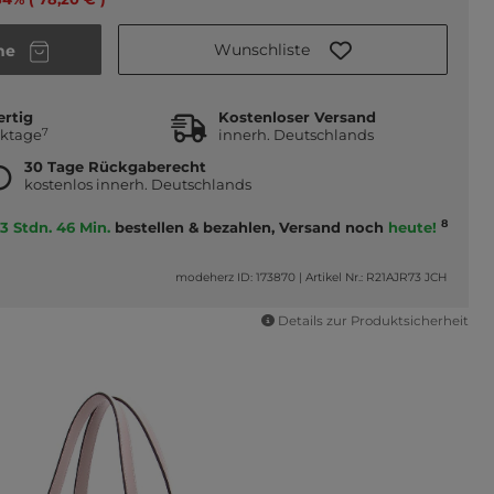
Wunschliste
he
ertig
Kostenloser Versand
7
rktage
innerh. Deutschlands
30 Tage Rückgaberecht
kostenlos innerh. Deutschlands
8
3 Stdn. 46 Min.
bestellen & bezahlen, Versand noch
heute!
modeherz ID: 173870
|
Artikel Nr.: R21AJR73 JCH
Details zur Produktsicherheit