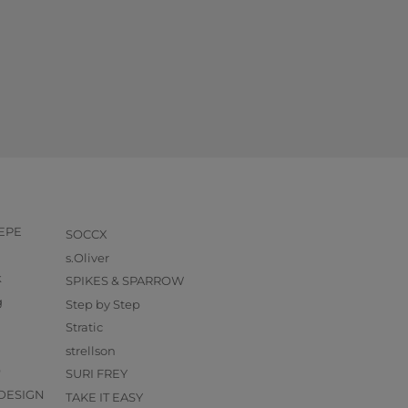
PEPE
SOCCX
s.Oliver
k
SPIKES & SPARROW
g
Step by Step
Stratic
strellson
O
SURI FREY
DESIGN
TAKE IT EASY