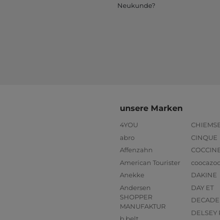
Neukunde?
unsere Marken
4YOU
CHIEMS
abro
CINQUE
Affenzahn
COCCIN
American Tourister
coocazo
Anekke
DAKINE
Andersen
DAY ET
SHOPPER
DECADE
MANUFAKTUR
DELSEY 
b.belt