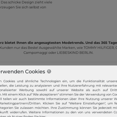
. Das schicke Design zieht viele
rzeugen Sie sich selbst von
z bietet Ihnen die angesagtesten Modetrends. Und das 365 Tage
 Kunden nur das Beste! Ausgewählte Marken, wie TOMMY HILFIGER, Ca
Campomaggi oder LIEBESKIND BERLIN.
erwenden Cookies 🍪
n Cookies und ähnliche Technologien ein, um die Funktionalität unser
tellen, die Leistung zu analysieren und Ihre Nutzererfahrung mit relevante
onalisierter Werbung sowohl auf unserer Website als auch auf Dritt
Schneller Versand!
. Mit einem Klick auf "Alle akzeptieren" stimmen Sie der Verwendung von Coo
ll teilen wir auch bestimmte Informationen über Ihre Nutzung unserer W
Wir versenden Ihre Bestellung schnell per
arketingpartnern/Dritten. Klicken Sie auf "Weitere Einstellungen", um fe
Premiumversand.
tegorien Sie zulassen möchten. Ihre Zustimmung können Sie jederzeit m
ukunft widerrufen. Weitere Informationen zu den von uns verwendeten C
Mehr dazu!
ten als Nutzer finden Sie hier: