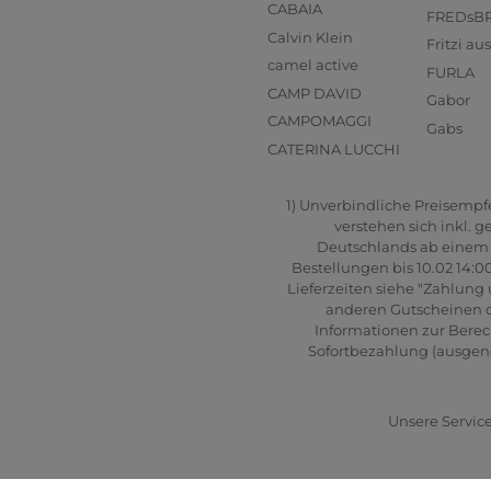
CABAIA
FREDsB
Calvin Klein
Fritzi a
camel active
FURLA
CAMP DAVID
Gabor
CAMPOMAGGI
Gabs
CATERINA LUCCHI
1) Unverbindliche Preisempfeh
verstehen sich inkl. 
Deutschlands ab einem B
Bestellungen bis 10.02 14:0
Lieferzeiten siehe "Zahlung 
anderen Gutscheinen od
Informationen zur Berec
Sofortbezahlung (ausgenom
Unsere Service