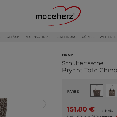
EISEGEPÄCK
REGENSCHIRME
BEKLEIDUNG
GÜRTEL
WEITERES
DKNY
Schultertasche
Bryant Tote Chin
FARBE
151,80 €
inkl. MwSt.
UVP:
230,00 €
/
Sie sparen
- 