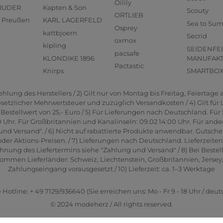
Oilily
RUDER
Kapten & Son
Scouty
ORTLIEB
us Preußen
KARL LAGERFELD
Sea to Su
Osprey
kattbjoern
Secrid
oxmox
kipling
SEIDENFE
pacsafe
KLONDIKE 1896
MANUFAK
Pactastic
Knirps
SMARTBO
lung des Herstellers / 2) Gilt nur von Montag bis Freitag, Feiertage a
gesetzlicher Mehrwertsteuer und zuzüglich Versandkosten / 4) Gilt für
estellwert von 25,- Euro / 5) Für Lieferungen nach Deutschland. Für 
0 Uhr. Für Großbritannien und Kanalinseln: 09.02 14:00 Uhr. Für ande
und Versand". / 6) Nicht auf rabattierte Produkte anwendbar. Gutsche
er Aktions-Preisen. / 7) Lieferungen nach Deutschland. Lieferzeite
hnung des Liefertermins siehe "Zahlung und Versand" / 8) Bei Bestel
men Lieferländer: Schweiz, Liechtenstein, Großbritannien, Jersey, G
Zahlungseingang vorausgesetzt / 10) Lieferzeit: ca. 1–3 Werktage
 Hotline: + 49 7129/936640 (Sie erreichen uns: Mo - Fr 9 - 18 Uhr / deut
© 2024 modeherz / All rights reserved.