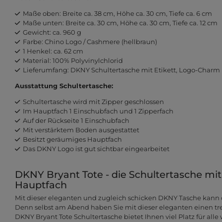
Maße oben: Breite ca. 38 cm, Höhe ca. 30 cm, Tiefe ca. 6 cm
Maße unten: Breite ca. 30 cm, Höhe ca. 30 cm, Tiefe ca. 12 cm
Gewicht: ca. 960 g
Farbe: Chino Logo / Cashmere (hellbraun)
1 Henkel: ca. 62 cm
Material: 100% Polyvinylchlorid
Lieferumfang: DKNY Schultertasche mit Etikett, Logo-Charm
Ausstattung Schultertasche:
Schultertasche wird mit Zipper geschlossen
Im Hauptfach 1 Einschubfach und 1 Zipperfach
Auf der Rückseite 1 Einschubfach
Mit verstärktem Boden ausgestattet
Besitzt geräumiges Hauptfach
Das DKNY Logo ist gut sichtbar eingearbeitet
DKNY Bryant Tote - die Schultertasche m
Hauptfach
Mit dieser eleganten und zugleich schicken DKNY Tasche kann
Denn selbst am Abend haben Sie mit dieser eleganten einen tre
DKNY Bryant Tote Schultertasche bietet Ihnen viel Platz für alle