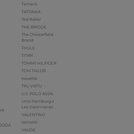
Tamaris
TATONKA
Ted Baker
THE BRIDGE
The Chesterfield
Brand
THULE
TITAN
TOMMY HILFIGER
TOM TAILOR
travelite
TRU VIRTU
U.S. POLO ASSN.
Unio Hamburg x
s
Les Visionnaires
od
VALENTINO
Vanzetti
 SODA
VAUDE