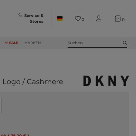
Service &
0
0
Stores
Suchen ...
% SALE
MARKEN
o Logo / Cashmere
34% ( 78,20 € )