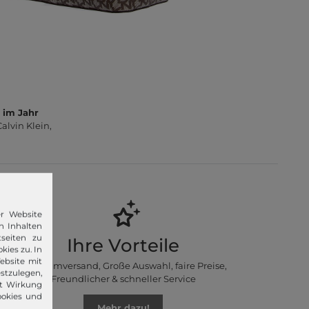
 im Jahr
lvin Klein,
er Website
n Inhalten
seiten zu
Ihre Vorteile
kies zu. In
ebsite mit
Premiumversand, Große Auswahl, faire Preise,
stzulegen,
Freundlicher & schneller Service
it Wirkung
ookies und
Mehr dazu!