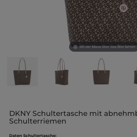
Mit der Maus über das Bild fahren
DKNY Schultertasche mit abneh
Schulterriemen
Daten Schultertasche: