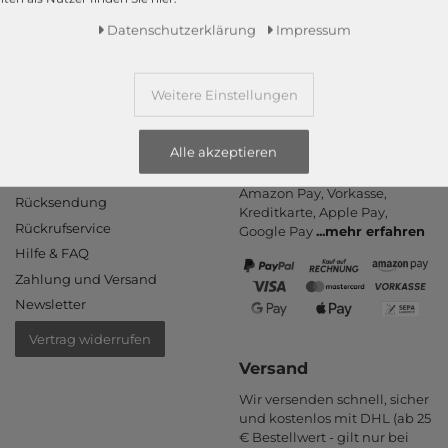
Daten­schutz­erklärung
Impressum
Weitere Einstellungen
Informationen
Zahlungsarten
Alle akzeptieren
PayPal, Kauf auf Rechnung,
Kontakt
Amazon Pay, Vor­kasse,
Rücksendung
Kredit­karte, Apple Pay,
Rückrufservice
Google Pay
...
mehr erfahren
Hilfe & FAQ
Zahlung und Versand
Newsletter
Vertrag widerrufen
Versand
Wir versenden schnell, sicher
und kostenlos mit DHL (ab 25
€ Bestell­wert - gilt nur bei