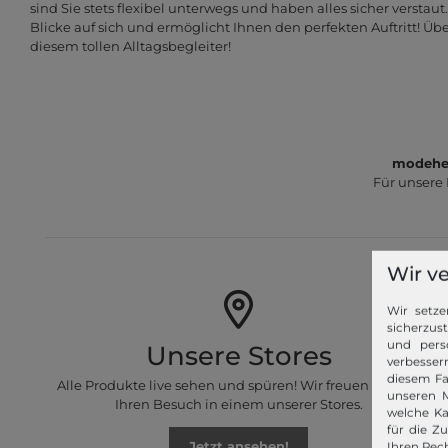
sind Sie stets flexibel unterwegs und haben alles sicher verstaut
Blicke auf sich und ermöglicht Ihnen den perfekten Auftritt! Übe
diesem tollen Alltagsbegleiter!
modeher
Für unsere
Wir v
Wir setze
sicherzus
und pers
Unsere Stores
verbessern
diesem Fa
Alle Produkte live sehen und spüren! Wir freuen uns auf
unseren M
Ihren Besuch in einem unserer Stores.
welche Ka
für die Z
Jetzt ansehen!
Ihren Rech