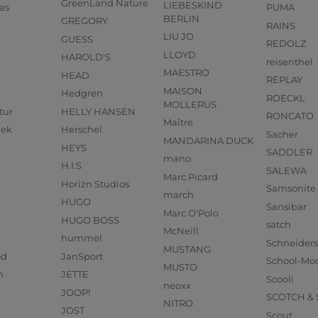
GreenLand Nature
LIEBESKIND
as
PUMA
BERLIN
GREGORY
RAINS
LIU JO
GUESS
REDOLZ
LLOYD
HAROLD'S
reisenthel
MAESTRO
HEAD
REPLAY
MAISON
Hedgren
ROECKL
MOLLERUS
tur
HELLY HANSEN
RONCATO
Maître
eek
Herschel
Sacher
MANDARINA DUCK
HEYS
SADDLER
mano
H.I.S
SALEWA
Marc Picard
Horizn Studios
Samsonite
march
HUGO
Sansibar
Marc O'Polo
HUGO BOSS
satch
McNeill
hummel
Schneider
MUSTANG
od
JanSport
School-Mo
MUSTO
n
JETTE
Scooli
neoxx
JOOP!
SCOTCH &
NITRO
JOST
Scout