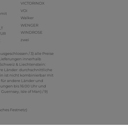
VICTORINOX
VOi
mmit
Walker
WENGER
LT
WINDROSE
TUR
zwei
X
usgeschlossen / 3) alle Preise
 Lieferungen innerhalb
Schweiz & Liechtenstein:
re Länder: durchschnittliche
in ist nicht kombinierbar mit
n für andere Länder und
lungen bis 16:00 Uhr und
uernsey, Isle of Man) / 9)
sches Festnetz)