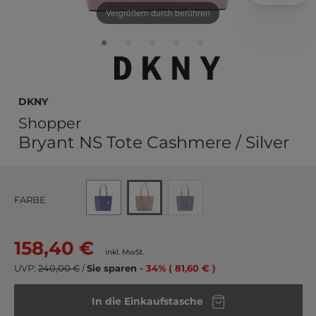
Vergrößern durch berühren
DKNY
Shopper
Bryant NS Tote Cashmere / Silver
FARBE
158,40 €
inkl. MwSt.
UVP:
240,00 €
/
Sie sparen
- 34% ( 81,60 € )
In die Einkaufstasche