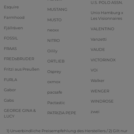
U.S. POLO ASSN.
Esquire
MUSTANG
Unio Hamburg x
Farmhood
Les Visionnaires
MUSTO
Fjällräven
VALENTINO
neoxx
FOSSIL
Vanzetti
NITRO
FRAAS
VAUDE
Oilily
FREDsBRUDER
VICTORINOX
ORTLIEB
Fritzi aus Preußen
VOi
Osprey
FURLA
Walker
oxmox
Gabor
WENGER
pacsafe
Gabs
WINDROSE
Pactastic
GEORGE GINA &
zwei
PATRIZIA PEPE
LUCY
1) Unverbindliche Preisempfehlung des Herstellers / 2) Gilt nur