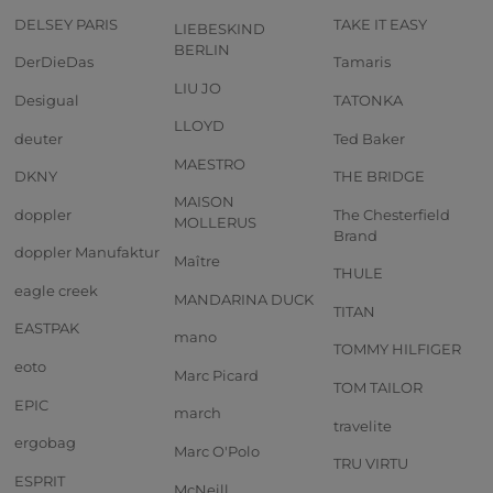
DELSEY PARIS
TAKE IT EASY
LIEBESKIND
BERLIN
DerDieDas
Tamaris
LIU JO
Desigual
TATONKA
LLOYD
deuter
Ted Baker
MAESTRO
DKNY
THE BRIDGE
MAISON
doppler
The Chesterfield
MOLLERUS
Brand
doppler Manufaktur
Maître
THULE
eagle creek
MANDARINA DUCK
TITAN
EASTPAK
mano
TOMMY HILFIGER
eoto
Marc Picard
TOM TAILOR
EPIC
march
travelite
ergobag
Marc O'Polo
TRU VIRTU
ESPRIT
McNeill