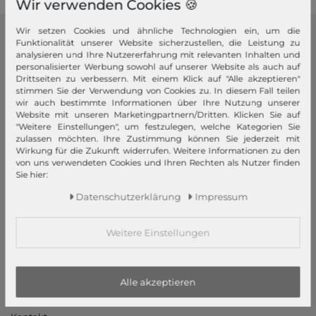
Wir verwenden Cookies 🍪
Wir setzen Cookies und ähnliche Technologien ein, um die
Funktionalität unserer Website sicherzustellen, die Leistung zu
modeherz
analysieren und Ihre Nutzererfahrung mit relevanten Inhalten und
personalisierter Werbung sowohl auf unserer Website als auch auf
Impressum
Drittseiten zu verbessern. Mit einem Klick auf "Alle akzeptieren"
AGB
stimmen Sie der Verwendung von Cookies zu. In diesem Fall teilen
wir auch bestimmte Informationen über Ihre Nutzung unserer
Widerrufsrecht
Website mit unseren Marketingpartnern/Dritten. Klicken Sie auf
Datenschutzerklärung
"Weitere Einstellungen", um festzulegen, welche Kategorien Sie
zulassen möchten. Ihre Zustimmung können Sie jederzeit mit
Datenschutzeinstellungen
Wirkung für die Zukunft widerrufen. Weitere Informationen zu den
Barrierefreiheitserklärung
von uns verwendeten Cookies und Ihren Rechten als Nutzer finden
Sie hier:
Jobs
Daten­schutz­erklärung
Impressum
Unsere Stores
Mein Konto
Weitere Einstellungen
Login
Neukunde?
Alle akzeptieren
Informationen