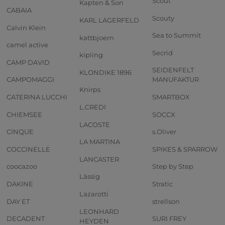
Scout
Kapten & Son
CABAIA
Scouty
KARL LAGERFELD
Calvin Klein
Sea to Summit
kattbjoern
camel active
Secrid
kipling
CAMP DAVID
SEIDENFELT
KLONDIKE 1896
CAMPOMAGGI
MANUFAKTUR
Knirps
CATERINA LUCCHI
SMARTBOX
L.CREDI
CHIEMSEE
SOCCX
LACOSTE
CINQUE
s.Oliver
LA MARTINA
COCCINELLE
SPIKES & SPARROW
LANCASTER
coocazoo
Step by Step
Lässig
DAKINE
Stratic
Lazarotti
DAY ET
strellson
LEONHARD
DECADENT
SURI FREY
HEYDEN