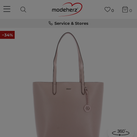
0
0
Service & Stores
−34%