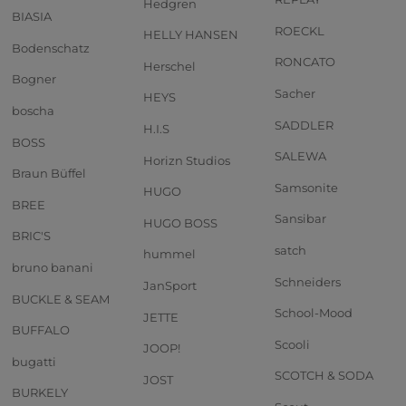
Hedgren
BIASIA
ROECKL
HELLY HANSEN
Bodenschatz
RONCATO
Herschel
Bogner
Sacher
HEYS
boscha
SADDLER
H.I.S
BOSS
SALEWA
Horizn Studios
Braun Büffel
Samsonite
HUGO
BREE
Sansibar
HUGO BOSS
BRIC'S
satch
hummel
bruno banani
Schneiders
JanSport
BUCKLE & SEAM
School-Mood
JETTE
BUFFALO
Scooli
JOOP!
bugatti
SCOTCH & SODA
JOST
BURKELY