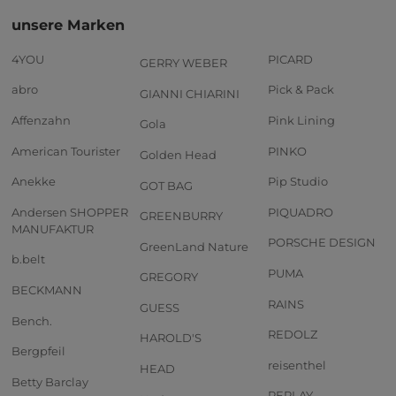
unsere Marken
4YOU
PICARD
GERRY WEBER
abro
Pick & Pack
GIANNI CHIARINI
Affenzahn
Pink Lining
Gola
American Tourister
PINKO
Golden Head
Anekke
Pip Studio
GOT BAG
Andersen SHOPPER
PIQUADRO
GREENBURRY
MANUFAKTUR
PORSCHE DESIGN
GreenLand Nature
b.belt
PUMA
GREGORY
BECKMANN
RAINS
GUESS
Bench.
REDOLZ
HAROLD'S
Bergpfeil
reisenthel
HEAD
Betty Barclay
REPLAY