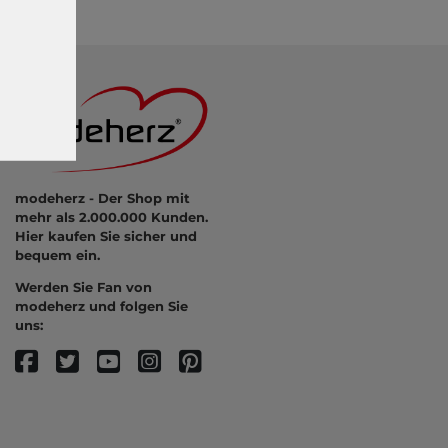
modeherz - Der Shop mit
mehr als 2.000.000 Kunden.
Hier kaufen Sie sicher und
bequem ein.
Werden Sie Fan von
modeherz und folgen Sie
uns: