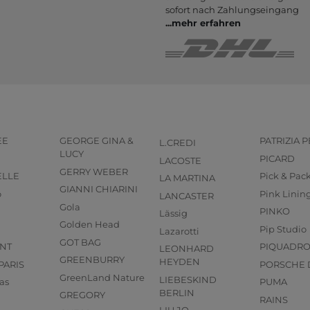
sofort nach Zahlungs­eingang
...
mehr erfahren
EE
GEORGE GINA &
PATRIZIA 
L.CREDI
LUCY
PICARD
LACOSTE
GERRY WEBER
ELLE
Pick & Pac
LA MARTINA
GIANNI CHIARINI
o
Pink Linin
LANCASTER
Gola
PINKO
Lässig
Golden Head
Pip Studio
Lazarotti
GOT BAG
NT
PIQUADR
LEONHARD
GREENBURRY
HEYDEN
PARIS
PORSCHE 
GreenLand Nature
LIEBESKIND
as
PUMA
BERLIN
GREGORY
RAINS