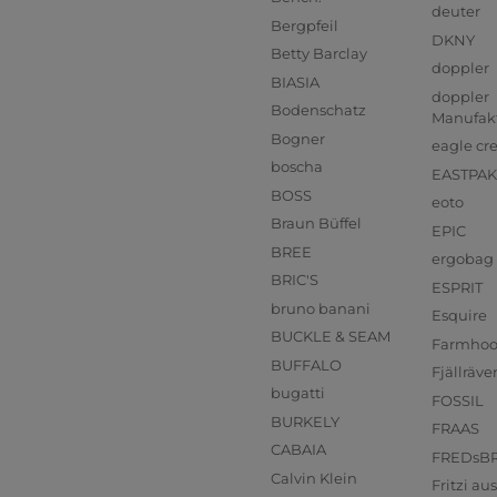
deuter
Bergpfeil
DKNY
Betty Barclay
doppler
BIASIA
doppler
Bodenschatz
Manufak
Bogner
eagle cr
boscha
EASTPAK
BOSS
eoto
Braun Büffel
EPIC
BREE
ergobag
BRIC'S
ESPRIT
bruno banani
Esquire
BUCKLE & SEAM
Farmho
BUFFALO
Fjällräve
bugatti
FOSSIL
BURKELY
FRAAS
CABAIA
FREDsB
Calvin Klein
Fritzi a