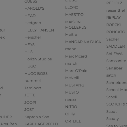
LIU JO
GUESS
REDOLZ
LLOYD
HAROLD'S
reisenthel
MAESTRO
HEAD
REPLAY
MAISON
Hedgren
ROECKL
MOLLERUS
tur
HELLY HANSEN
RONCATO
Maître
eek
Herschel
Sacher
MANDARINA DUCK
HEYS
SADDLER
mano
H.I.S
SALEWA
Marc Picard
Horizn Studios
Samsonite
march
HUGO
Sansibar
Marc O'Polo
HUGO BOSS
satch
McNeill
hummel
Schneider
MUSTANG
od
JanSport
School-Mo
MUSTO
n
JETTE
Scooli
neoxx
JOOP!
SCOTCH &
NITRO
JOST
Scout
Oilily
RUDER
Kapten & Son
Scouty
ORTLIEB
us Preußen
KARL LAGERFELD
Sea to Su