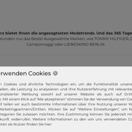
z bietet Ihnen die angesagtesten Modetrends. Und das 365 Tage
 Kunden nur das Beste! Ausgewählte Marken, wie TOMMY HILFIGER, Ca
Campomaggi oder LIEBESKIND BERLIN.
erwenden Cookies 🍪
n Cookies und ähnliche Technologien ein, um die Funktionalität unser
Schneller Versand!
tellen, die Leistung zu analysieren und Ihre Nutzererfahrung mit relevante
onalisierter Werbung sowohl auf unserer Website als auch auf Dritt
Wir versenden Ihre Bestellung schnell per
. Mit einem Klick auf "Alle akzeptieren" stimmen Sie der Verwendung von Coo
Premiumversand.
ll teilen wir auch bestimmte Informationen über Ihre Nutzung unserer W
arketingpartnern/Dritten. Klicken Sie auf "Weitere Einstellungen", um fe
tegorien Sie zulassen möchten. Ihre Zustimmung können Sie jederzeit m
Mehr dazu!
ukunft widerrufen. Weitere Informationen zu den von uns verwendeten C
ten als Nutzer finden Sie hier: