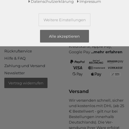
Daten­schutz­erklärung
Impressum
Weitere Einstellungen
Informationen
Zahlungsarten
PayPal, Kauf auf Rechnung,
Kontakt
Alle akzeptieren
Amazon Pay, Vor­kasse,
Rücksendung
Kredit­karte, Apple Pay,
Rückrufservice
Google Pay
...
mehr erfahren
Hilfe & FAQ
Zahlung und Versand
Newsletter
Vertrag widerrufen
Versand
Wir versenden schnell, sicher
und kostenlos mit DHL (ab 25
€ Bestell­wert - gilt nur bei
Bestel­lungen inner­halb
Deutsch­lands). Die Ver­
sendung Ihrer Ware er­folgt