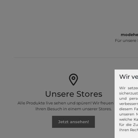
modeher
Für unsere
Wir v
Wir setze
Unsere Stores
sicherzus
und pers
Alle Produkte live sehen und spüren! Wir freuen uns auf
verbessern
Ihren Besuch in einem unserer Stores.
diesem Fa
unseren M
welche Ka
Jetzt ansehen!
für die Z
Ihren Rech