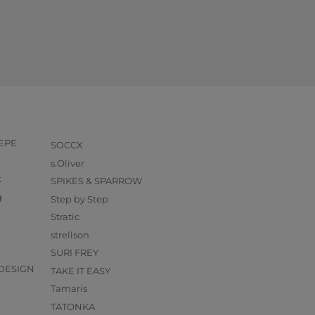
PEPE
SOCCX
s.Oliver
k
SPIKES & SPARROW
g
Step by Step
Stratic
strellson
O
SURI FREY
DESIGN
TAKE IT EASY
Tamaris
TATONKA