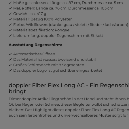
Maße geschlossen: Länge ca. 87 cm, Durchmesser ca. 5 cm
Maße offen: Länge ca. 76 cm, Durchmesser ca. 103 cm
Gewicht: ca. 417 g
Material: Bezug 100% Polyester
Farbe: Wildflowers (dunkelgrau / violett / flieder / lachsfarben)
Materialspezifikation: Pongee
Lieferumfang: doppler Regenschirm mit Etikett
Ausstattung Regenschirm:
Automatisches Öffnen
Das Material ist wasserabweisend und stabil
Großes Schirmdach mit 8 Segmenten
Das doppler Logo ist gut sichtbar eingearbeitet
doppler Fiber Flex Long AC - Ein Regensc
bringt
Dieser doppler Artikel liegt schön in der Hand und steht Ihnen 
Ob bei Regen oder Schnee, dieser Begleiter wölbt sich schützend
bleiben! Das Highlight dieses doppler Fiber Flex Long AC Regen
auch sein farbenfrohes und unverwechselbares Muster sorgt für