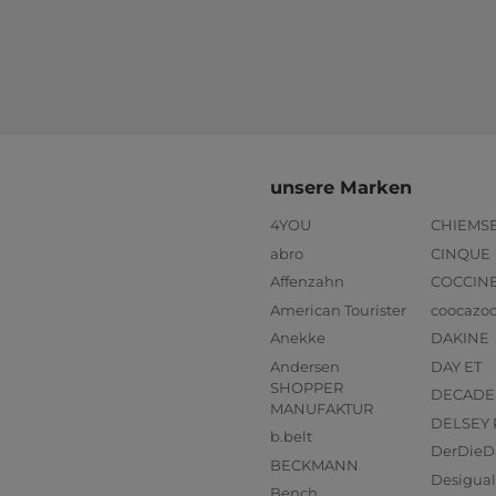
unsere Marken
4YOU
CHIEMS
abro
CINQUE
Affenzahn
COCCIN
American Tourister
coocazo
Anekke
DAKINE
Andersen
DAY ET
SHOPPER
DECADE
MANUFAKTUR
DELSEY 
b.belt
DerDieD
BECKMANN
Desigual
Bench.