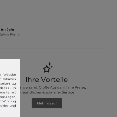
 im Jahr
lvin Klein,
er Website
Ihre Vorteile
n Inhalten
seiten zu
Premiumversand, Große Auswahl, faire Preise,
kies zu. In
Freundlicher & schneller Service
ebsite mit
stzulegen,
it Wirkung
Mehr dazu!
ookies und