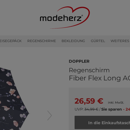
EISEGEPÄCK
REGENSCHIRME
BEKLEIDUNG
GÜRTEL
WEITERES
doppler
Regenschirm
Fiber Flex Long A
26,59 €
inkl. MwSt.
UVP:
34,99 €
/
Sie sparen
- 2
In die Einkaufstasc