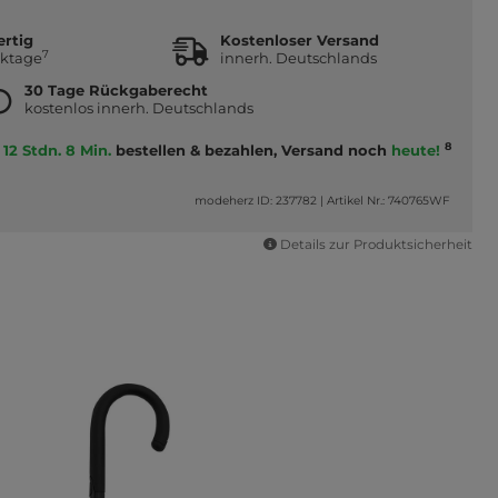
ertig
Kostenloser Versand
7
rktage
innerh. Deutschlands
30 Tage Rückgaberecht
kostenlos innerh. Deutschlands
8
12 Stdn. 8 Min.
bestellen & bezahlen, Versand noch
heute!
modeherz ID: 237782
|
Artikel Nr.: 740765WF
Details zur Produktsicherheit