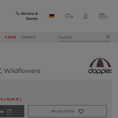
Service &
0
0
Stores
Suchen ...
% SALE
MARKEN
C Wildflowers
4% ( 8,40 € )
Wunschliste
he