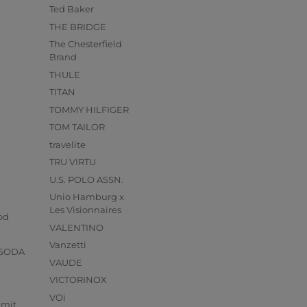
Ted Baker
THE BRIDGE
The Chesterfield
Brand
THULE
TITAN
TOMMY HILFIGER
TOM TAILOR
travelite
TRU VIRTU
U.S. POLO ASSN.
Unio Hamburg x
s
Les Visionnaires
od
VALENTINO
Vanzetti
 SODA
VAUDE
VICTORINOX
VOi
mmit