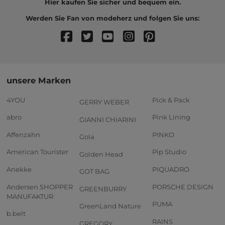
Hier kaufen Sie sicher und bequem ein.
Werden Sie Fan von modeherz und folgen Sie uns:
unsere Marken
4YOU
Pick & Pack
GERRY WEBER
abro
Pink Lining
GIANNI CHIARINI
Affenzahn
PINKO
Gola
American Tourister
Pip Studio
Golden Head
Anekke
PIQUADRO
GOT BAG
Andersen SHOPPER
PORSCHE DESIGN
GREENBURRY
MANUFAKTUR
PUMA
GreenLand Nature
b.belt
RAINS
GREGORY