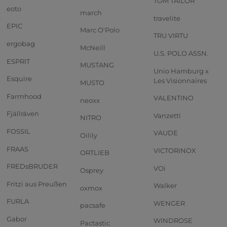
TOM TAILOR
eoto
march
travelite
EPIC
Marc O'Polo
TRU VIRTU
ergobag
McNeill
U.S. POLO ASSN.
ESPRIT
MUSTANG
Unio Hamburg x
Esquire
Les Visionnaires
MUSTO
Farmhood
VALENTINO
neoxx
Fjällräven
Vanzetti
NITRO
FOSSIL
VAUDE
Oilily
FRAAS
VICTORINOX
ORTLIEB
FREDsBRUDER
VOi
Osprey
Fritzi aus Preußen
Walker
oxmox
FURLA
WENGER
pacsafe
Gabor
WINDROSE
Pactastic