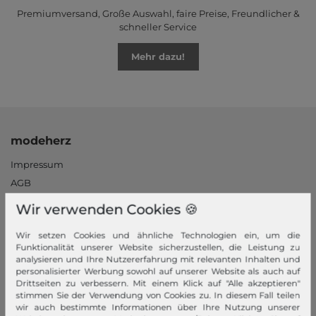
Premiumversand, Große Auswahl, faire Preise, Freundlicher &
schneller Service
Mehr dazu!
modeherz
Impressum
AGB
Widerrufsrecht
Wir verwenden Cookies 🍪
Datenschutzerklärung
Wir setzen Cookies und ähnliche Technologien ein, um die
Datenschutzeinstellungen
Funktionalität unserer Website sicherzustellen, die Leistung zu
Barrierefreiheitserklärung
analysieren und Ihre Nutzererfahrung mit relevanten Inhalten und
personalisierter Werbung sowohl auf unserer Website als auch auf
Jobs
Drittseiten zu verbessern. Mit einem Klick auf "Alle akzeptieren"
Unsere Stores
stimmen Sie der Verwendung von Cookies zu. In diesem Fall teilen
wir auch bestimmte Informationen über Ihre Nutzung unserer