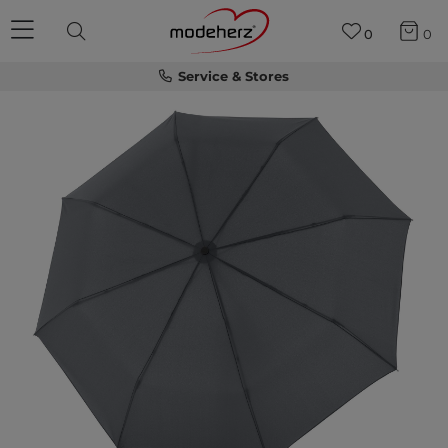
0
0
Service & Stores