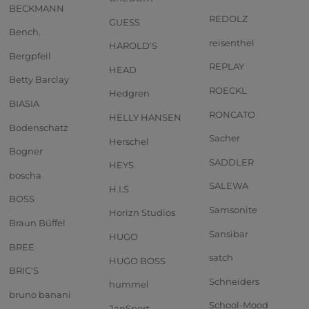
BECKMANN
REDOLZ
GUESS
Bench.
reisenthel
HAROLD'S
Bergpfeil
REPLAY
HEAD
Betty Barclay
ROECKL
Hedgren
BIASIA
RONCATO
HELLY HANSEN
Bodenschatz
Sacher
Herschel
Bogner
SADDLER
HEYS
boscha
SALEWA
H.I.S
BOSS
Samsonite
Horizn Studios
Braun Büffel
Sansibar
HUGO
BREE
satch
HUGO BOSS
BRIC'S
Schneiders
hummel
bruno banani
School-Mood
JanSport