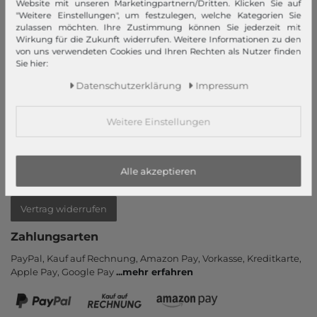
Website mit unseren Marketingpartnern/Dritten. Klicken Sie auf
Mein Konto
"Weitere Einstellungen", um festzulegen, welche Kategorien Sie
zulassen möchten. Ihre Zustimmung können Sie jederzeit mit
Login
Wirkung für die Zukunft widerrufen. Weitere Informationen zu den
Neukunde?
von uns verwendeten Cookies und Ihren Rechten als Nutzer finden
Sie hier:
Informationen
Daten­schutz­erklärung
Impressum
Kontakt
Rücksendung
Weitere Einstellungen
Rückrufservice
Hilfe & FAQ
Zahlung und Versand
Alle akzeptieren
Newsletter
Vertrag widerrufen
Zahlungsarten
PayPal, Kauf auf Rechnung, Amazon Pay, Vor­kasse, Kredit­karte,
Apple Pay, Google Pay
...
mehr erfahren