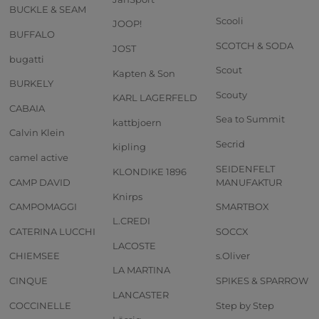
BUCKLE & SEAM
Scooli
JOOP!
BUFFALO
SCOTCH & SODA
JOST
bugatti
Scout
Kapten & Son
BURKELY
Scouty
KARL LAGERFELD
CABAIA
Sea to Summit
kattbjoern
Calvin Klein
Secrid
kipling
camel active
SEIDENFELT
KLONDIKE 1896
CAMP DAVID
MANUFAKTUR
Knirps
CAMPOMAGGI
SMARTBOX
L.CREDI
CATERINA LUCCHI
SOCCX
LACOSTE
CHIEMSEE
s.Oliver
LA MARTINA
CINQUE
SPIKES & SPARROW
LANCASTER
COCCINELLE
Step by Step