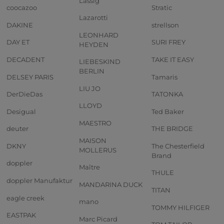
Lässig
coocazoo
Stratic
Lazarotti
DAKINE
strellson
LEONHARD
DAY ET
SURI FREY
HEYDEN
DECADENT
TAKE IT EASY
LIEBESKIND
BERLIN
DELSEY PARIS
Tamaris
LIU JO
DerDieDas
TATONKA
LLOYD
Desigual
Ted Baker
MAESTRO
deuter
THE BRIDGE
MAISON
DKNY
The Chesterfield
MOLLERUS
Brand
doppler
Maître
THULE
doppler Manufaktur
MANDARINA DUCK
TITAN
eagle creek
mano
TOMMY HILFIGER
EASTPAK
Marc Picard