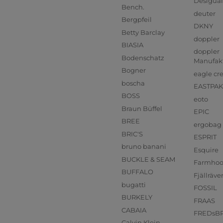
Desigual
Bench.
deuter
Bergpfeil
DKNY
Betty Barclay
doppler
BIASIA
doppler
Bodenschatz
Manufak
Bogner
eagle cr
boscha
EASTPAK
BOSS
eoto
Braun Büffel
EPIC
BREE
ergobag
BRIC'S
ESPRIT
bruno banani
Esquire
BUCKLE & SEAM
Farmho
BUFFALO
Fjällräve
bugatti
FOSSIL
BURKELY
FRAAS
CABAIA
FREDsB
Calvin Klein