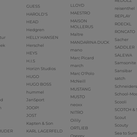
REDOLZ
LLOYD
GUESS
reisenthel
MAESTRO
HAROLD'S
REPLAY
MAISON
HEAD
ROECKL
MOLLERUS
Hedgren
RONCATO
Maître
tur
HELLY HANSEN
Sacher
MANDARINA DUCK
eek
Herschel
SADDLER
mano
HEYS
SALEWA
Marc Picard
H.I.S
Samsonite
march
Horizn Studios
Sansibar
Marc O'Polo
HUGO
satch
McNeill
HUGO BOSS
Schneider
MUSTANG
hummel
School-Mo
MUSTO
od
JanSport
Scooli
neoxx
n
JOOP!
SCOTCH &
NITRO
JOST
Scout
Oilily
Kapten & Son
Scouty
ORTLIEB
RUDER
KARL LAGERFELD
Sea to Su
Osprey