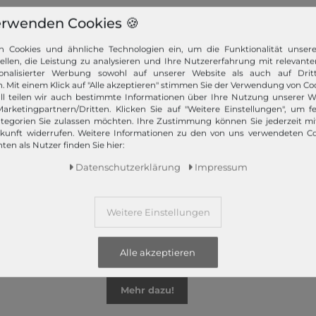
erwenden Cookies 🍪
n Cookies und ähnliche Technologien ein, um die Funktionalität unser
tellen, die Leistung zu analysieren und Ihre Nutzererfahrung mit relevante
onalisierter Werbung sowohl auf unserer Website als auch auf Dritt
. Mit einem Klick auf "Alle akzeptieren" stimmen Sie der Verwendung von Coo
z bietet Ihnen die angesagtesten Modetrends. Und das 365 Tage
ll teilen wir auch bestimmte Informationen über Ihre Nutzung unserer W
 Kunden nur das Beste! Ausgewählte Marken, wie TOMMY HILFIGER, Ca
arketingpartnern/Dritten. Klicken Sie auf "Weitere Einstellungen", um fe
Campomaggi oder LIEBESKIND BERLIN.
tegorien Sie zulassen möchten. Ihre Zustimmung können Sie jederzeit m
ukunft widerrufen. Weitere Informationen zu den von uns verwendeten C
ten als Nutzer finden Sie hier:
Daten­schutz­erklärung
Impressum
Weitere Einstellungen
Schneller Versand!
Wir versenden Ihre Bestellung schnell per
Alle akzeptieren
Premiumversand.
Mehr dazu!