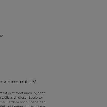
le
enschirm mit UV-
ommt bestimmt auch in jeder
wölbt sich dieser Begleiter
ügt außerdem noch über einen
ini Uni Regenschirms, ist das