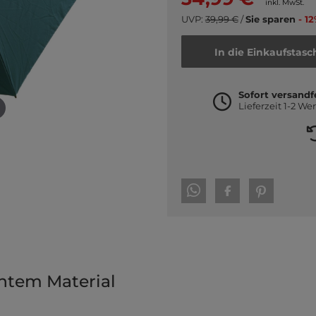
inkl. MwSt.
UVP:
39,99 €
/
Sie sparen
- 12
In die Einkaufstasc
Sofort versandf
Lieferzeit 1-2 We
htem Material