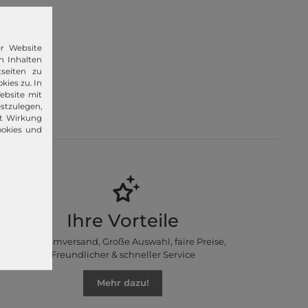
er Website
n Inhalten
seiten zu
kies zu. In
 im Jahr
ebsite mit
lvin Klein,
stzulegen,
it Wirkung
ookies und
Ihre Vorteile
Premiumversand, Große Auswahl, faire Preise,
Freundlicher & schneller Service
Mehr dazu!