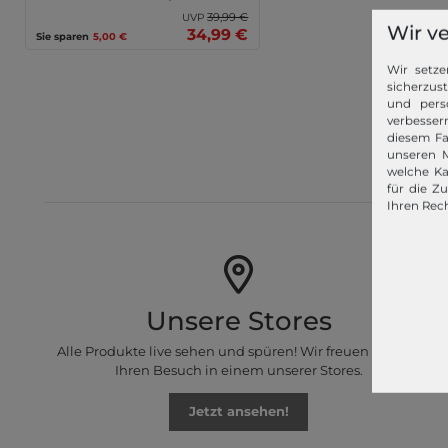
39,99 €
UVP
Wir v
34,99 €
Sie sparen
5,00 €
Wir setze
sicherzus
und pers
verbessern
modeher
diesem Fa
Für unsere
unseren M
welche Ka
für die Z
Ihren Rech
Unsere Stores
Alle Produkte live sehen und spüren! Wir freuen uns auf
Ihren Besuch in einem unserer Stores.
Jetzt ansehen!