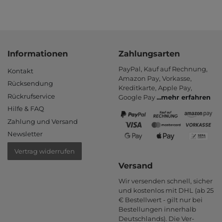
Informationen
Zahlungsarten
PayPal, Kauf auf Rechnung,
Kontakt
Amazon Pay, Vor­kasse,
Rücksendung
Kredit­karte, Apple Pay,
Rückrufservice
Google Pay
...
mehr erfahren
Hilfe & FAQ
Zahlung und Versand
Newsletter
Vertrag widerrufen
Versand
Wir versenden schnell, sicher
und kostenlos mit DHL (ab 25
€ Bestell­wert - gilt nur bei
Bestel­lungen inner­halb
Deutsch­lands). Die Ver­