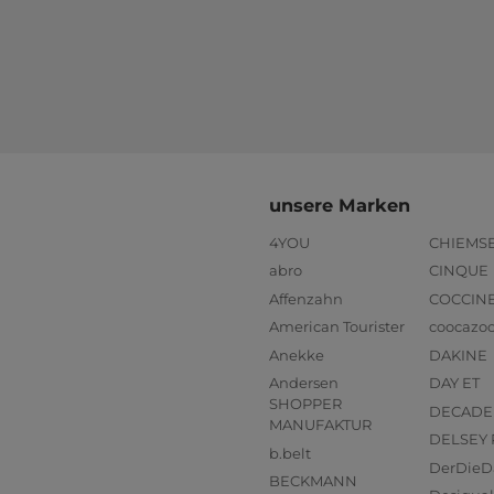
unsere Marken
4YOU
CHIEMS
abro
CINQUE
Affenzahn
COCCIN
American Tourister
coocazo
Anekke
DAKINE
Andersen
DAY ET
SHOPPER
DECADE
MANUFAKTUR
DELSEY 
b.belt
DerDieD
BECKMANN