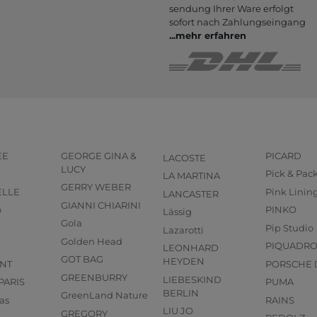
sendung Ihrer Ware er­folgt
sofort nach Zahlungs­eingang
...
mehr erfahren
EE
GEORGE GINA &
PICARD
LACOSTE
LUCY
Pick & Pac
LA MARTINA
GERRY WEBER
ELLE
Pink Linin
LANCASTER
GIANNI CHIARINI
o
PINKO
Lässig
Gola
Pip Studio
Lazarotti
Golden Head
PIQUADR
LEONHARD
GOT BAG
HEYDEN
NT
PORSCHE 
GREENBURRY
LIEBESKIND
PARIS
PUMA
BERLIN
GreenLand Nature
as
RAINS
LIU JO
GREGORY