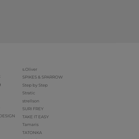
s.Oliver
k
SPIKES & SPARROW
g
Step by Step
Stratic
strellson
O
SURI FREY
DESIGN
TAKE IT EASY
Tamaris
TATONKA