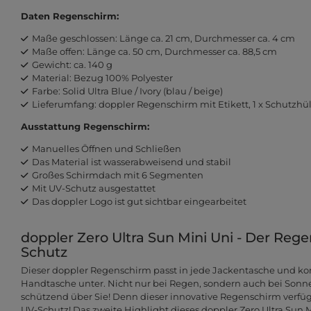
Daten Regenschirm:
Maße geschlossen: Länge ca. 21 cm, Durchmesser ca. 4 cm
Maße offen: Länge ca. 50 cm, Durchmesser ca. 88,5 cm
Gewicht: ca. 140 g
Material: Bezug 100% Polyester
Farbe: Solid Ultra Blue / Ivory (blau / beige)
Lieferumfang: doppler Regenschirm mit Etikett, 1 x Schutzhül
Ausstattung Regenschirm:
Manuelles Öffnen und Schließen
Das Material ist wasserabweisend und stabil
Großes Schirmdach mit 6 Segmenten
Mit UV-Schutz ausgestattet
Das doppler Logo ist gut sichtbar eingearbeitet
doppler Zero Ultra Sun Mini Uni - Der Reg
Schutz
Dieser doppler Regenschirm passt in jede Jackentasche und k
Handtasche unter. Nicht nur bei Regen, sondern auch bei Sonne 
schützend über Sie! Denn dieser innovative Regenschirm verf
UV-Schutz! Das zweite Highlight dieses doppler Zero Ultra Sun M