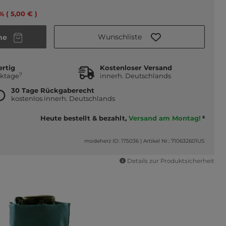
% ( 5,00 € )
Wunschliste
he
ertig
Kostenloser Versand
7
rktage
innerh. Deutschlands
30 Tage Rückgaberecht
kostenlos innerh. Deutschlands
Heute bestellt & bezahlt,
Versand am Montag!
8
modeherz ID: 175036
|
Artikel Nr.: 710632601US
Details zur Produktsicherheit