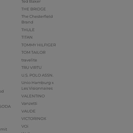
Ted Baker
THE BRIDGE
The Chesterfield
Brand
THULE
TITAN
TOMMY HILFIGER
TOM TAILOR
travelite
TRU VIRTU
U.S. POLO ASSN.
Unio Hamburg x
s
Les Visionnaires
od
VALENTINO
Vanzetti
 SODA
VAUDE
VICTORINOX
VOi
mmit