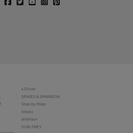
s.Oliver
k
SPIKES & SPARROW
g
Step by Step
Stratic
strellson
O
SURI FREY