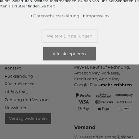
ukunft widerrufen. Weitere Informationen zu den von uns verwendeten C
ten als Nutzer finden Sie hier:
Mehr dazu!
Daten­schutz­erklärung
Impressum
Weitere Einstellungen
Alle akzeptieren
Informationen
Zahlungsarten
PayPal, Kauf auf Rechnung,
Kontakt
Amazon Pay, Vor­kasse,
Rücksendung
Kredit­karte, Apple Pay,
Rückrufservice
Google Pay
...
mehr erfahren
Hilfe & FAQ
Zahlung und Versand
Newsletter
Vertrag widerrufen
Versand
Wir versenden schnell, sicher