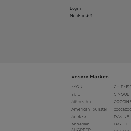
Login
Neukunde?
unsere Marken
4YOU
CHIEMS
abro
CINQUE
Affenzahn
COCCIN
American Tourister
coocazo
Anekke
DAKINE
Andersen
DAY ET
SHOPPER