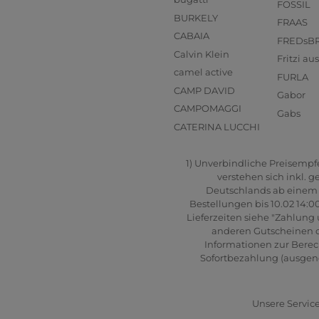
FOSSIL
BURKELY
FRAAS
CABAIA
FREDsB
Calvin Klein
Fritzi a
camel active
FURLA
CAMP DAVID
Gabor
CAMPOMAGGI
Gabs
CATERINA LUCCHI
1) Unverbindliche Preisempfeh
verstehen sich inkl. 
Deutschlands ab einem B
Bestellungen bis 10.02 14:0
Lieferzeiten siehe "Zahlung 
anderen Gutscheinen od
Informationen zur Berec
Sofortbezahlung (ausgenom
Unsere Service