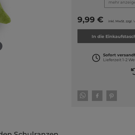
mehr anzeig
9,99 €
inkl. MwSt. zzgl.
V
In die Einkaufstasc
Sofort versandf
Lieferzeit 1-2 W
den Schulranzen