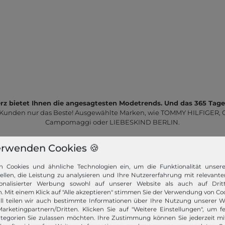
z bietet Ihnen die angesagtesten Modetrends. Und das 365 Tage
 Kunden nur das Beste! Ausgewählte Marken, wie TOMMY HILFIGER, Ca
Campomaggi oder LIEBESKIND BERLIN.
erwenden Cookies 🍪
n Cookies und ähnliche Technologien ein, um die Funktionalität unser
tellen, die Leistung zu analysieren und Ihre Nutzererfahrung mit relevante
onalisierter Werbung sowohl auf unserer Website als auch auf Dritt
. Mit einem Klick auf "Alle akzeptieren" stimmen Sie der Verwendung von Coo
Schneller Versand!
ll teilen wir auch bestimmte Informationen über Ihre Nutzung unserer W
arketingpartnern/Dritten. Klicken Sie auf "Weitere Einstellungen", um fe
Wir versenden Ihre Bestellung schnell per
tegorien Sie zulassen möchten. Ihre Zustimmung können Sie jederzeit m
Premiumversand.