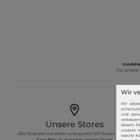
modeher
Für unsere
Wir v
Wir setze
sicherzus
und pers
verbessern
Unsere Stores
diesem Fa
unseren M
Alle Produkte live sehen und spüren! Wir freuen uns auf
welche Ka
Ihren Besuch in einem unserer Stores.