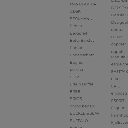
DECADE
MANUFAKTUR
DELSEY 
b.belt
DerDieD
BECKMANN
Desigual
Bench.
deuter
Bergpfeil
DKNY
Betty Barclay
doppler
BIASIA
doppler
Bodenschatz
Manufak
Bogner
eagle cr
boscha
EASTPAK
BOSS
eoto
Braun Büffel
EPIC
BREE
ergobag
BRIC'S
ESPRIT
bruno banani
Esquire
BUCKLE & SEAM
Farmho
BUFFALO
Fjällräve
bugatti