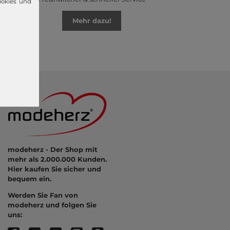
ookies und
Mehr dazu!
modeherz - Der Shop mit
mehr als 2.000.000 Kunden.
Hier kaufen Sie sicher und
bequem ein.
Werden Sie Fan von
modeherz und folgen Sie
uns: