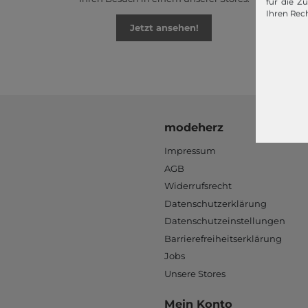
für die Z
Ihren Rech
Jetzt ansehen!
modeherz
Impressum
AGB
Widerrufsrecht
Datenschutzerklärung
Datenschutzeinstellungen
Barrierefreiheitserklärung
Jobs
Unsere Stores
Mein Konto