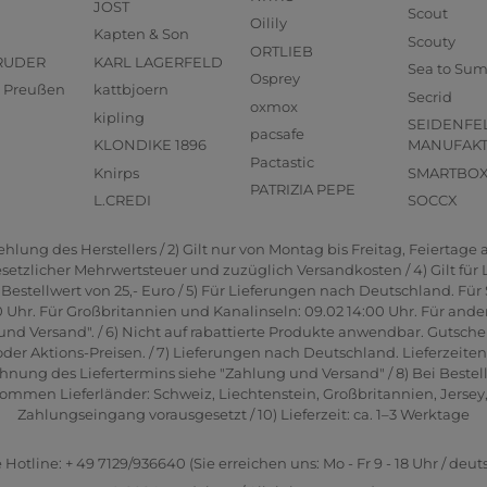
JOST
Scout
Oilily
Kapten & Son
Scouty
ORTLIEB
RUDER
KARL LAGERFELD
Sea to Su
Osprey
us Preußen
kattbjoern
Secrid
oxmox
kipling
SEIDENFE
pacsafe
KLONDIKE 1896
MANUFAK
Pactastic
Knirps
SMARTBO
PATRIZIA PEPE
L.CREDI
SOCCX
lung des Herstellers / 2) Gilt nur von Montag bis Freitag, Feiertage a
gesetzlicher Mehrwertsteuer und zuzüglich Versandkosten / 4) Gilt für
estellwert von 25,- Euro / 5) Für Lieferungen nach Deutschland. Für 
0 Uhr. Für Großbritannien und Kanalinseln: 09.02 14:00 Uhr. Für ande
und Versand". / 6) Nicht auf rabattierte Produkte anwendbar. Gutsche
er Aktions-Preisen. / 7) Lieferungen nach Deutschland. Lieferzeite
hnung des Liefertermins siehe "Zahlung und Versand" / 8) Bei Bestel
men Lieferländer: Schweiz, Liechtenstein, Großbritannien, Jersey, G
Zahlungseingang vorausgesetzt / 10) Lieferzeit: ca. 1–3 Werktage
 Hotline: + 49 7129/936640 (Sie erreichen uns: Mo - Fr 9 - 18 Uhr / deut