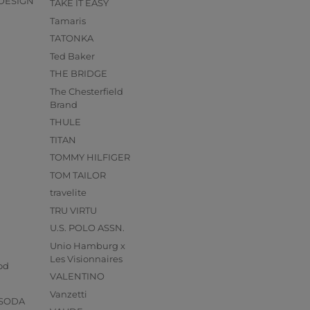
DESIGN
TAKE IT EASY
Tamaris
TATONKA
Ted Baker
THE BRIDGE
The Chesterfield
Brand
THULE
TITAN
TOMMY HILFIGER
TOM TAILOR
travelite
TRU VIRTU
U.S. POLO ASSN.
Unio Hamburg x
s
Les Visionnaires
od
VALENTINO
Vanzetti
 SODA