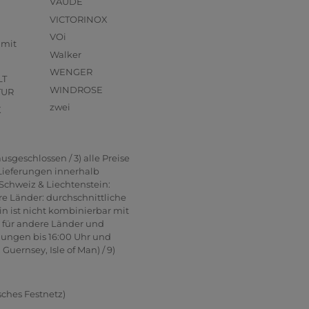
VAUDE
VICTORINOX
VOi
mmit
Walker
WENGER
LT
WINDROSE
TUR
zwei
X
usgeschlossen / 3) alle Preise
 Lieferungen innerhalb
Schweiz & Liechtenstein:
re Länder: durchschnittliche
in ist nicht kombinierbar mit
n für andere Länder und
lungen bis 16:00 Uhr und
uernsey, Isle of Man) / 9)
sches Festnetz)