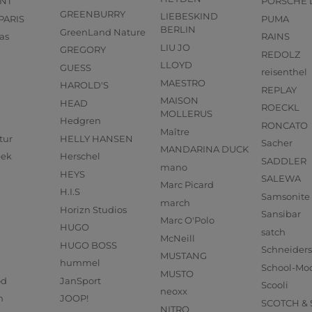
NT
PORSCHE 
GREENBURRY
LIEBESKIND
PARIS
PUMA
BERLIN
GreenLand Nature
as
RAINS
LIU JO
GREGORY
REDOLZ
LLOYD
GUESS
reisenthel
MAESTRO
HAROLD'S
REPLAY
MAISON
HEAD
ROECKL
MOLLERUS
Hedgren
RONCATO
Maître
tur
HELLY HANSEN
Sacher
MANDARINA DUCK
eek
Herschel
SADDLER
mano
HEYS
SALEWA
Marc Picard
H.I.S
Samsonite
march
Horizn Studios
Sansibar
Marc O'Polo
HUGO
satch
McNeill
HUGO BOSS
Schneider
MUSTANG
hummel
School-Mo
MUSTO
od
JanSport
Scooli
neoxx
n
JOOP!
SCOTCH &
NITRO