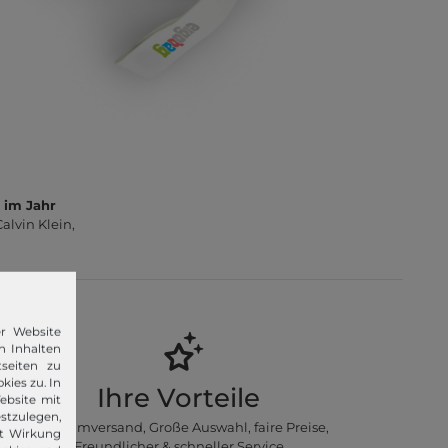
 im Jahr
lvin Klein,
er Website
n Inhalten
seiten zu
kies zu. In
Ihre Vorteile
ebsite mit
stzulegen,
Premiumversand, Große Auswahl, faire Preise,
it Wirkung
Freundlicher & schneller Service