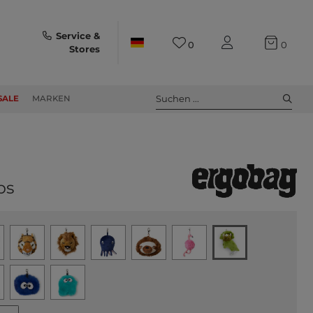
Service &
0
0
Stores
Suchen ...
SALE
MARKEN
ps