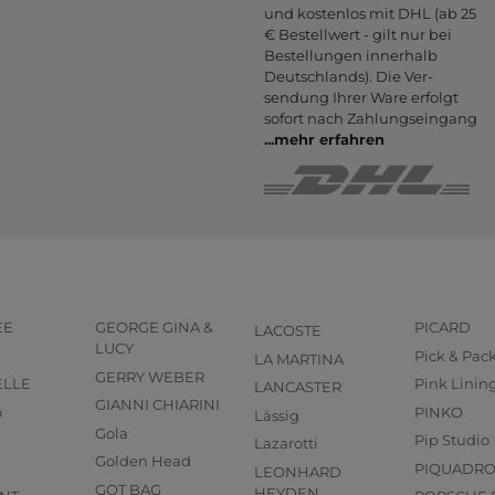
und kostenlos mit DHL (ab 25
€ Bestell­wert - gilt nur bei
Bestel­lungen inner­halb
Deutsch­lands). Die Ver­
sendung Ihrer Ware er­folgt
sofort nach Zahlungs­eingang
...
mehr erfahren
EE
GEORGE GINA &
PICARD
LACOSTE
LUCY
Pick & Pac
LA MARTINA
GERRY WEBER
ELLE
Pink Linin
LANCASTER
GIANNI CHIARINI
o
PINKO
Lässig
Gola
Pip Studio
Lazarotti
Golden Head
PIQUADR
LEONHARD
GOT BAG
HEYDEN