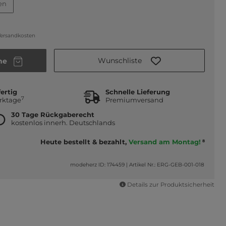
en
ersandkosten
Wunschliste
he
ertig
Schnelle Lieferung
7
erktage
Premiumversand
30 Tage Rückgaberecht
kostenlos innerh. Deutschlands
Heute bestellt & bezahlt,
Versand am Montag!
8
modeherz ID: 174459
|
Artikel Nr.: ERG-GEB-001-018
Details zur Produktsicherheit