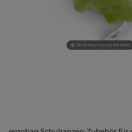
Mit der Maus über das Bild fahren
ergobag Schulranzen-Zubehör für 