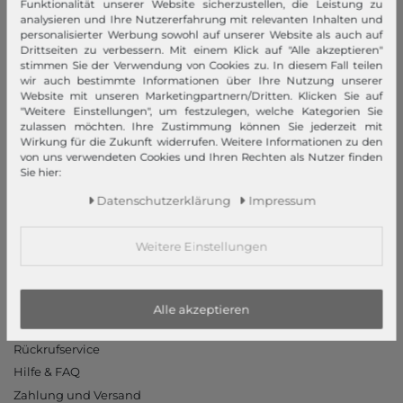
Funktionalität unserer Website sicherzustellen, die Leistung zu
AGB
analysieren und Ihre Nutzererfahrung mit relevanten Inhalten und
personalisierter Werbung sowohl auf unserer Website als auch auf
Widerrufsrecht
Drittseiten zu verbessern. Mit einem Klick auf "Alle akzeptieren"
Datenschutzerklärung
stimmen Sie der Verwendung von Cookies zu. In diesem Fall teilen
wir auch bestimmte Informationen über Ihre Nutzung unserer
Datenschutzeinstellungen
Website mit unseren Marketingpartnern/Dritten. Klicken Sie auf
Barrierefreiheitserklärung
"Weitere Einstellungen", um festzulegen, welche Kategorien Sie
zulassen möchten. Ihre Zustimmung können Sie jederzeit mit
Jobs
Wirkung für die Zukunft widerrufen. Weitere Informationen zu den
Unsere Stores
von uns verwendeten Cookies und Ihren Rechten als Nutzer finden
Sie hier:
Mein Konto
Daten­schutz­erklärung
Impressum
Login
Neukunde?
Weitere Einstellungen
Informationen
Kontakt
Alle akzeptieren
Rücksendung
Rückrufservice
Hilfe & FAQ
Zahlung und Versand