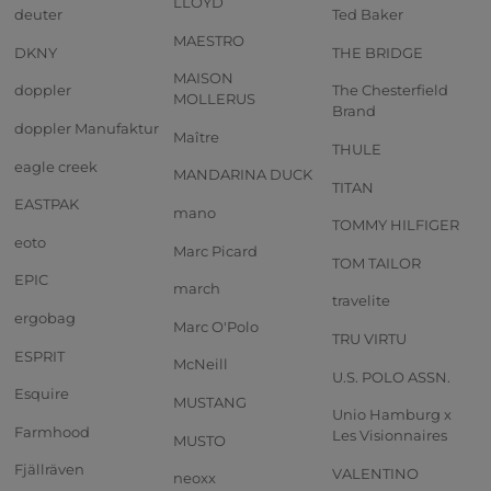
LLOYD
deuter
Ted Baker
MAESTRO
DKNY
THE BRIDGE
MAISON
doppler
The Chesterfield
MOLLERUS
Brand
doppler Manufaktur
Maître
THULE
eagle creek
MANDARINA DUCK
TITAN
EASTPAK
mano
TOMMY HILFIGER
eoto
Marc Picard
TOM TAILOR
EPIC
march
travelite
ergobag
Marc O'Polo
TRU VIRTU
ESPRIT
McNeill
U.S. POLO ASSN.
Esquire
MUSTANG
Unio Hamburg x
Farmhood
Les Visionnaires
MUSTO
Fjällräven
VALENTINO
neoxx