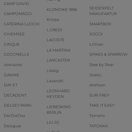
CAMP DAVID
SEIDENFELT
KLONDIKE 1896
CAMPOMAGGI
MANUFAKTUR
Knirps
CATERINA LUCCHI
SMARTBOX
L.CREDI
CHIEMSEE
SOCCX
LACOSTE
CINQUE
s.Oliver
LA MARTINA
COCCINELLE
SPIKES & SPARROW
LANCASTER
coocazoo
Step by Step
Lässig
DAKINE
Stratic
Lazarotti
DAY ET
strellson
LEONHARD
DECADENT
SURI FREY
HEYDEN
DELSEY PARIS
TAKE IT EASY
LIEBESKIND
BERLIN
DerDieDas
Tamaris
LIU JO
Desigual
TATONKA