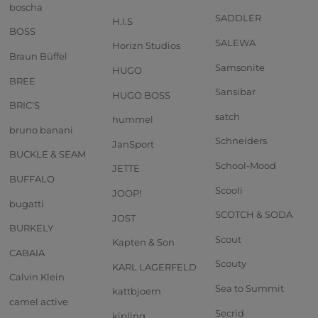
boscha
SADDLER
H.I.S
BOSS
SALEWA
Horizn Studios
Braun Büffel
Samsonite
HUGO
BREE
Sansibar
HUGO BOSS
BRIC'S
satch
hummel
bruno banani
Schneiders
JanSport
BUCKLE & SEAM
School-Mood
JETTE
BUFFALO
Scooli
JOOP!
bugatti
SCOTCH & SODA
JOST
BURKELY
Scout
Kapten & Son
CABAIA
Scouty
KARL LAGERFELD
Calvin Klein
Sea to Summit
kattbjoern
camel active
Secrid
kipling