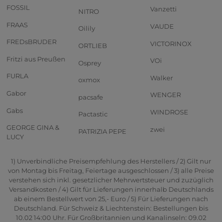
FOSSIL
Vanzetti
NITRO
FRAAS
VAUDE
Oilily
FREDsBRUDER
VICTORINOX
ORTLIEB
Fritzi aus Preußen
VOi
Osprey
FURLA
Walker
oxmox
Gabor
WENGER
pacsafe
Gabs
WINDROSE
Pactastic
GEORGE GINA &
zwei
PATRIZIA PEPE
LUCY
1) Unverbindliche Preisempfehlung des Herstellers / 2) Gilt nur
von Montag bis Freitag, Feiertage ausgeschlossen / 3) alle Preise
verstehen sich inkl. gesetzlicher Mehrwertsteuer und zuzüglich
Versandkosten / 4) Gilt für Lieferungen innerhalb Deutschlands
ab einem Bestellwert von 25,- Euro / 5) Für Lieferungen nach
Deutschland. Für Schweiz & Liechtenstein: Bestellungen bis
10.02 14:00 Uhr. Für Großbritannien und Kanalinseln: 09.02