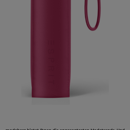
modeherz bietet Ihnen die angesagtesten Modetrends. Und