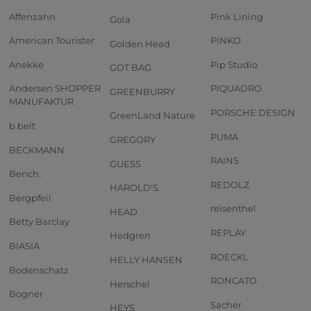
Affenzahn
Pink Lining
Gola
American Tourister
PINKO
Golden Head
Anekke
Pip Studio
GOT BAG
Andersen SHOPPER
PIQUADRO
GREENBURRY
MANUFAKTUR
PORSCHE DESIGN
GreenLand Nature
b.belt
PUMA
GREGORY
BECKMANN
RAINS
GUESS
Bench.
REDOLZ
HAROLD'S
Bergpfeil
reisenthel
HEAD
Betty Barclay
REPLAY
Hedgren
BIASIA
ROECKL
HELLY HANSEN
Bodenschatz
RONCATO
Herschel
Bogner
Sacher
HEYS