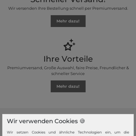
Wir versenden Ihre Bestellung schnell per Premiumversand.
Mehr dazu!
Ihre Vorteile
Premiumversand, Große Auswahl, faire Preise, Freundlicher &
schneller Service
Mehr dazu!
Wir verwenden Cookies 🍪
modeherz
Wir setzen Cookies und ähnliche Technologien ein, um die
Impressum