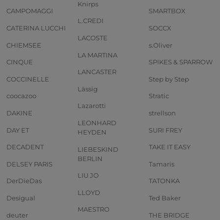
Knirps
CAMPOMAGGI
SMARTBOX
L.CREDI
CATERINA LUCCHI
SOCCX
LACOSTE
CHIEMSEE
s.Oliver
LA MARTINA
CINQUE
SPIKES & SPARROW
LANCASTER
COCCINELLE
Step by Step
Lässig
coocazoo
Stratic
Lazarotti
DAKINE
strellson
LEONHARD
DAY ET
SURI FREY
HEYDEN
DECADENT
TAKE IT EASY
LIEBESKIND
BERLIN
DELSEY PARIS
Tamaris
LIU JO
DerDieDas
TATONKA
LLOYD
Desigual
Ted Baker
MAESTRO
deuter
THE BRIDGE