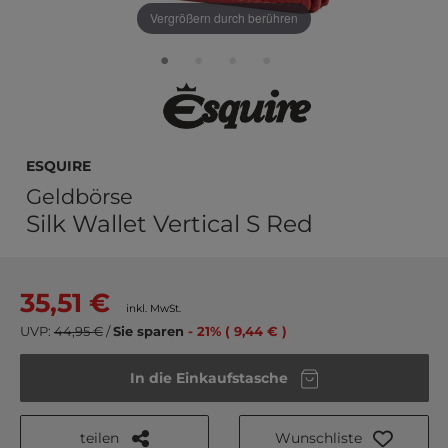
Vergrößern durch berühren
Esquire
Geldbörse
Silk Wallet Vertical S Red
35,51 €
inkl. MwSt.
UVP:
44,95 €
/
Sie sparen
- 21% ( 9,44 € )
In die Einkaufstasche
teilen
Wunschliste