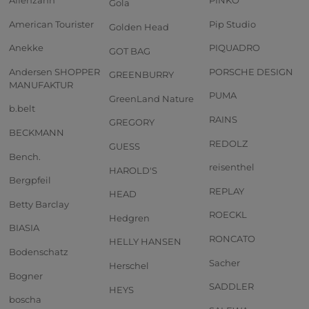
Affenzahn
PINKO
Gola
American Tourister
Pip Studio
Golden Head
Anekke
PIQUADRO
GOT BAG
Andersen SHOPPER
PORSCHE DESIGN
GREENBURRY
MANUFAKTUR
PUMA
GreenLand Nature
b.belt
RAINS
GREGORY
BECKMANN
REDOLZ
GUESS
Bench.
reisenthel
HAROLD'S
Bergpfeil
REPLAY
HEAD
Betty Barclay
ROECKL
Hedgren
BIASIA
RONCATO
HELLY HANSEN
Bodenschatz
Sacher
Herschel
Bogner
SADDLER
HEYS
boscha