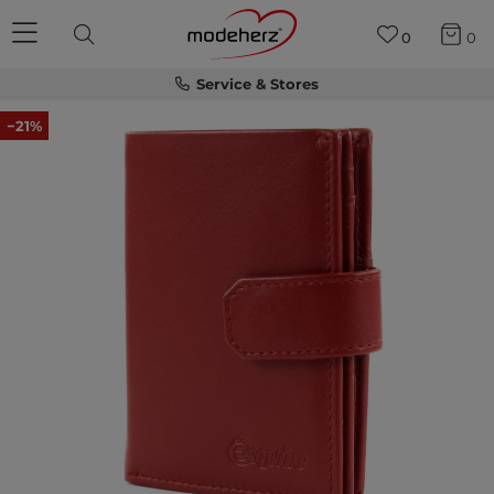
0
0
Service & Stores
−21%