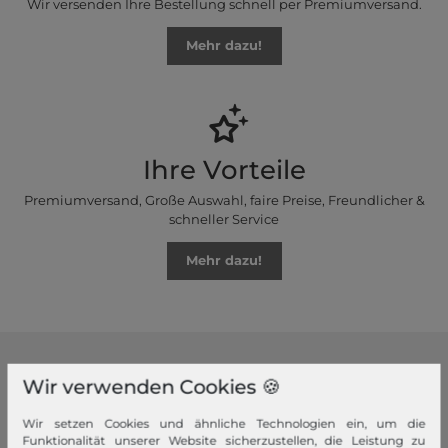
Wir versenden Ihre Bestellung schnell per Premiumversand.
Mehr dazu!
Ihre Vorteile
Premiumversand, Große Auswahl, faire Preise, Freundlicher &
schneller Service
Mehr dazu!
modeherz
Wir verwenden Cookies 🍪
Impressum
Wir setzen Cookies und ähnliche Technologien ein, um die
AGB
Funktionalität unserer Website sicherzustellen, die Leistung zu