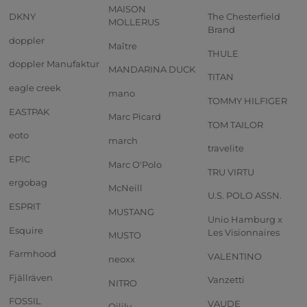
MAISON
DKNY
The Chesterfield
MOLLERUS
Brand
doppler
Maître
THULE
doppler Manufaktur
MANDARINA DUCK
TITAN
eagle creek
mano
TOMMY HILFIGER
EASTPAK
Marc Picard
TOM TAILOR
eoto
march
travelite
EPIC
Marc O'Polo
TRU VIRTU
ergobag
McNeill
U.S. POLO ASSN.
ESPRIT
MUSTANG
Unio Hamburg x
Esquire
Les Visionnaires
MUSTO
Farmhood
VALENTINO
neoxx
Fjällräven
Vanzetti
NITRO
FOSSIL
VAUDE
Oilily