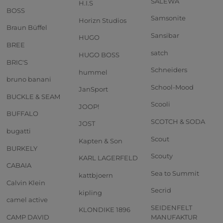
SALEWA
H.I.S
BOSS
Samsonite
Horizn Studios
Braun Büffel
Sansibar
HUGO
BREE
satch
HUGO BOSS
BRIC'S
Schneiders
hummel
bruno banani
School-Mood
JanSport
BUCKLE & SEAM
Scooli
JOOP!
BUFFALO
SCOTCH & SODA
JOST
bugatti
Scout
Kapten & Son
BURKELY
Scouty
KARL LAGERFELD
CABAIA
Sea to Summit
kattbjoern
Calvin Klein
Secrid
kipling
camel active
SEIDENFELT
KLONDIKE 1896
CAMP DAVID
MANUFAKTUR