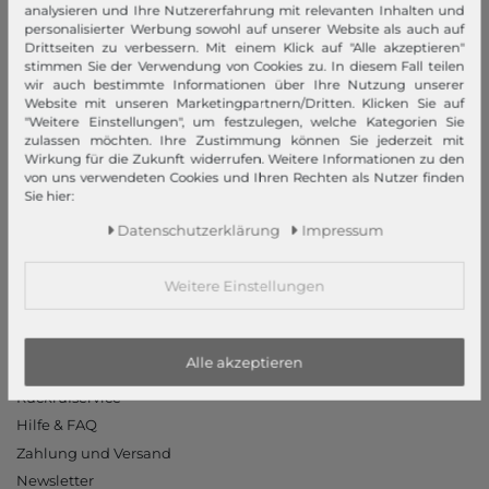
analysieren und Ihre Nutzererfahrung mit relevanten Inhalten und
Widerrufsrecht
personalisierter Werbung sowohl auf unserer Website als auch auf
Datenschutzerklärung
Drittseiten zu verbessern. Mit einem Klick auf "Alle akzeptieren"
stimmen Sie der Verwendung von Cookies zu. In diesem Fall teilen
Datenschutzeinstellungen
wir auch bestimmte Informationen über Ihre Nutzung unserer
Barrierefreiheitserklärung
Website mit unseren Marketingpartnern/Dritten. Klicken Sie auf
"Weitere Einstellungen", um festzulegen, welche Kategorien Sie
Jobs
zulassen möchten. Ihre Zustimmung können Sie jederzeit mit
Unsere Stores
Wirkung für die Zukunft widerrufen. Weitere Informationen zu den
von uns verwendeten Cookies und Ihren Rechten als Nutzer finden
Sie hier:
Mein Konto
Daten­schutz­erklärung
Impressum
Login
Neukunde?
Weitere Einstellungen
Informationen
Kontakt
Alle akzeptieren
Rücksendung
Rückrufservice
Hilfe & FAQ
Zahlung und Versand
Newsletter