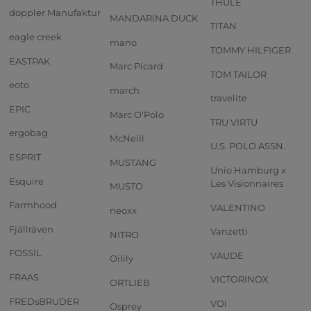
THULE
doppler Manufaktur
MANDARINA DUCK
TITAN
eagle creek
mano
TOMMY HILFIGER
EASTPAK
Marc Picard
TOM TAILOR
eoto
march
travelite
EPIC
Marc O'Polo
TRU VIRTU
ergobag
McNeill
U.S. POLO ASSN.
ESPRIT
MUSTANG
Unio Hamburg x
Esquire
Les Visionnaires
MUSTO
Farmhood
VALENTINO
neoxx
Fjällräven
Vanzetti
NITRO
FOSSIL
VAUDE
Oilily
FRAAS
VICTORINOX
ORTLIEB
FREDsBRUDER
VOi
Osprey