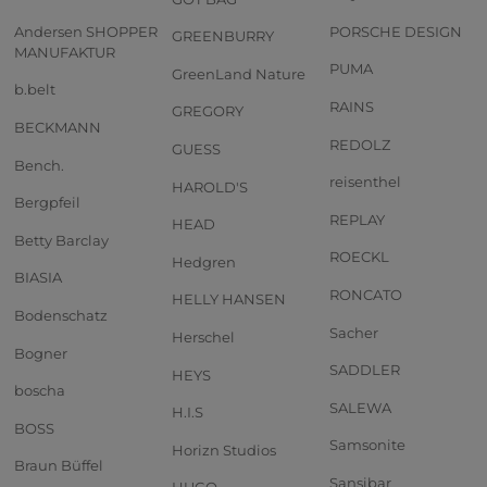
Andersen SHOPPER
PORSCHE DESIGN
GREENBURRY
MANUFAKTUR
PUMA
GreenLand Nature
b.belt
RAINS
GREGORY
BECKMANN
REDOLZ
GUESS
Bench.
reisenthel
HAROLD'S
Bergpfeil
REPLAY
HEAD
Betty Barclay
ROECKL
Hedgren
BIASIA
RONCATO
HELLY HANSEN
Bodenschatz
Sacher
Herschel
Bogner
SADDLER
HEYS
boscha
SALEWA
H.I.S
BOSS
Samsonite
Horizn Studios
Braun Büffel
Sansibar