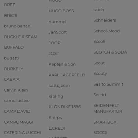
HUGO
BREE
satch
HUGO BOSS
BRIC'S
Schneiders
hummel
bruno banani
School-Mood
JanSport
BUCKLE & SEAM
Scooli
JOOP!
BUFFALO
SCOTCH & SODA
JOST
bugatti
Scout
Kapten & Son
BURKELY
Scouty
KARL LAGERFELD
CABAIA
Sea to Summit
kattbjoern
Calvin Klein
Secrid
kipling
camel active
SEIDENFELT
KLONDIKE 1896
CAMP DAVID
MANUFAKTUR
Knirps
CAMPOMAGGI
SMARTBOX
L.CREDI
CATERINA LUCCHI
SOCCX