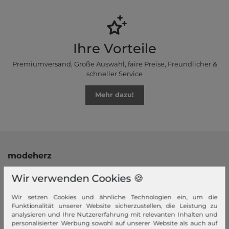
Ihre Vorteile
Premiumversand, Große Auswahl, faire Preise, Freundlicher &
schneller Service
Mehr dazu!
modeherz
Impressum
Wir verwenden Cookies 🍪
AGB
Wir setzen Cookies und ähnliche Technologien ein, um die
Widerrufsrecht
Funktionalität unserer Website sicherzustellen, die Leistung zu
Datenschutzerklärung
analysieren und Ihre Nutzererfahrung mit relevanten Inhalten und
personalisierter Werbung sowohl auf unserer Website als auch auf
Datenschutzeinstellungen