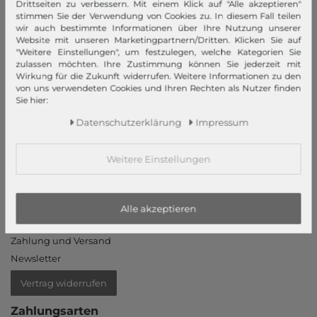
Drittseiten zu verbessern. Mit einem Klick auf "Alle akzeptieren"
Barrierefreiheitserklärung
stimmen Sie der Verwendung von Cookies zu. In diesem Fall teilen
wir auch bestimmte Informationen über Ihre Nutzung unserer
Jobs
Website mit unseren Marketingpartnern/Dritten. Klicken Sie auf
Unsere Stores
"Weitere Einstellungen", um festzulegen, welche Kategorien Sie
zulassen möchten. Ihre Zustimmung können Sie jederzeit mit
Wirkung für die Zukunft widerrufen. Weitere Informationen zu den
Mein Konto
von uns verwendeten Cookies und Ihren Rechten als Nutzer finden
Sie hier:
Login
Neukunde?
Daten­schutz­erklärung
Impressum
Informationen
Weitere Einstellungen
Kontakt
Rücksendung
Rückrufservice
Alle akzeptieren
Hilfe & FAQ
Zahlung und Versand
Newsletter
Vertrag widerrufen
Zahlungsarten