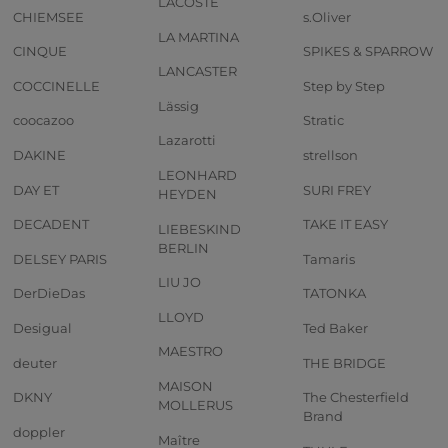
LACOSTE
CHIEMSEE
s.Oliver
LA MARTINA
CINQUE
SPIKES & SPARROW
LANCASTER
COCCINELLE
Step by Step
Lässig
coocazoo
Stratic
Lazarotti
DAKINE
strellson
LEONHARD
DAY ET
SURI FREY
HEYDEN
DECADENT
TAKE IT EASY
LIEBESKIND
BERLIN
DELSEY PARIS
Tamaris
LIU JO
DerDieDas
TATONKA
LLOYD
Desigual
Ted Baker
MAESTRO
deuter
THE BRIDGE
MAISON
DKNY
The Chesterfield
MOLLERUS
Brand
doppler
Maître