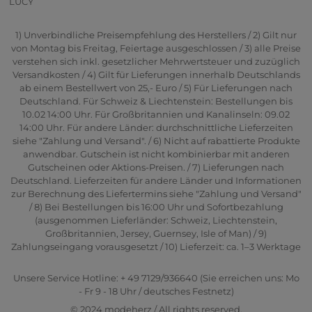
LUCY
1) Unverbindliche Preisempfehlung des Herstellers / 2) Gilt nur
von Montag bis Freitag, Feiertage ausgeschlossen / 3) alle Preise
verstehen sich inkl. gesetzlicher Mehrwertsteuer und zuzüglich
Versandkosten / 4) Gilt für Lieferungen innerhalb Deutschlands
ab einem Bestellwert von 25,- Euro / 5) Für Lieferungen nach
Deutschland. Für Schweiz & Liechtenstein: Bestellungen bis
10.02 14:00 Uhr. Für Großbritannien und Kanalinseln: 09.02
14:00 Uhr. Für andere Länder: durchschnittliche Lieferzeiten
siehe "Zahlung und Versand". / 6) Nicht auf rabattierte Produkte
anwendbar. Gutschein ist nicht kombinierbar mit anderen
Gutscheinen oder Aktions-Preisen. / 7) Lieferungen nach
Deutschland. Lieferzeiten für andere Länder und Informationen
zur Berechnung des Liefertermins siehe "Zahlung und Versand"
/ 8) Bei Bestellungen bis 16:00 Uhr und Sofortbezahlung
(ausgenommen Lieferländer: Schweiz, Liechtenstein,
Großbritannien, Jersey, Guernsey, Isle of Man) / 9)
Zahlungseingang vorausgesetzt / 10) Lieferzeit: ca. 1–3 Werktage
Unsere Service Hotline: + 49 7129/936640 (Sie erreichen uns: Mo
- Fr 9 - 18 Uhr / deutsches Festnetz)
© 2024 modeherz / All rights reserved.