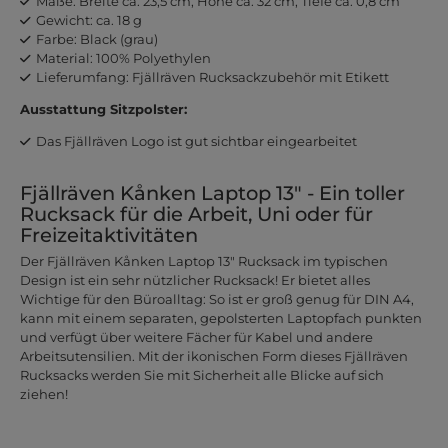
Maße: Breite ca. 23,5 cm, Höhe ca. 32 cm, Tiefe ca. 0,8 cm
Gewicht: ca. 18 g
Farbe: Black (grau)
Material: 100% Polyethylen
Lieferumfang: Fjällräven Rucksackzubehör mit Etikett
Ausstattung Sitzpolster:
Das Fjällräven Logo ist gut sichtbar eingearbeitet
Fjällräven Kånken Laptop 13" - Ein toller
Rucksack für die Arbeit, Uni oder für
Freizeitaktivitäten
Der Fjällräven Kånken Laptop 13" Rucksack im typischen
Design ist ein sehr nützlicher Rucksack! Er bietet alles
Wichtige für den Büroalltag: So ist er groß genug für DIN A4,
kann mit einem separaten, gepolsterten Laptopfach punkten
und verfügt über weitere Fächer für Kabel und andere
Arbeitsutensilien. Mit der ikonischen Form dieses Fjällräven
Rucksacks werden Sie mit Sicherheit alle Blicke auf sich
ziehen!