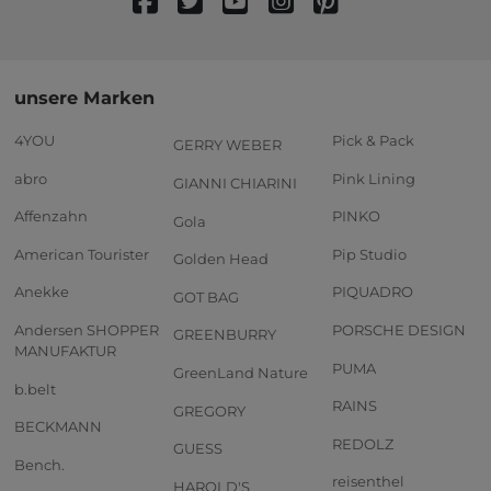
unsere Marken
4YOU
Pick & Pack
GERRY WEBER
abro
Pink Lining
GIANNI CHIARINI
Affenzahn
PINKO
Gola
American Tourister
Pip Studio
Golden Head
Anekke
PIQUADRO
GOT BAG
Andersen SHOPPER
PORSCHE DESIGN
GREENBURRY
MANUFAKTUR
PUMA
GreenLand Nature
b.belt
RAINS
GREGORY
BECKMANN
REDOLZ
GUESS
Bench.
reisenthel
HAROLD'S