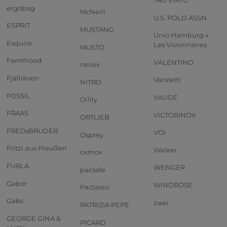
TRU VIRTU
ergobag
McNeill
U.S. POLO ASSN.
ESPRIT
MUSTANG
Unio Hamburg x
Esquire
Les Visionnaires
MUSTO
Farmhood
VALENTINO
neoxx
Fjällräven
Vanzetti
NITRO
FOSSIL
VAUDE
Oilily
FRAAS
VICTORINOX
ORTLIEB
FREDsBRUDER
VOi
Osprey
Fritzi aus Preußen
Walker
oxmox
FURLA
WENGER
pacsafe
Gabor
WINDROSE
Pactastic
Gabs
zwei
PATRIZIA PEPE
GEORGE GINA &
PICARD