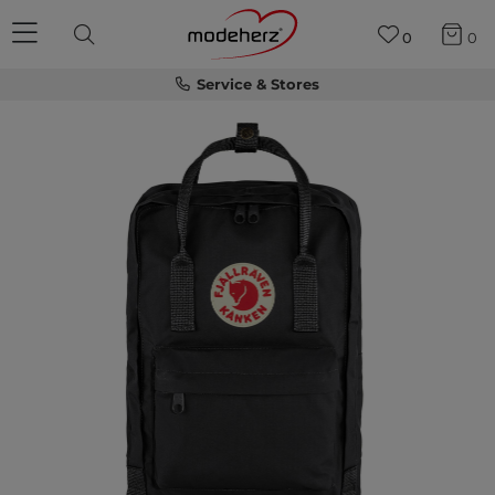
0
0
Service & Stores