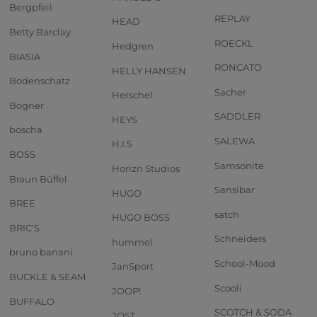
Bergpfeil
REPLAY
HEAD
Betty Barclay
ROECKL
Hedgren
BIASIA
RONCATO
HELLY HANSEN
Bodenschatz
Sacher
Herschel
Bogner
SADDLER
HEYS
boscha
SALEWA
H.I.S
BOSS
Samsonite
Horizn Studios
Braun Büffel
Sansibar
HUGO
BREE
satch
HUGO BOSS
BRIC'S
Schneiders
hummel
bruno banani
School-Mood
JanSport
BUCKLE & SEAM
Scooli
JOOP!
BUFFALO
SCOTCH & SODA
JOST