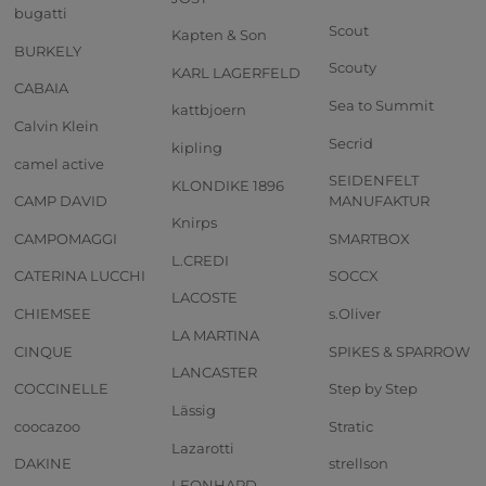
bugatti
Scout
Kapten & Son
BURKELY
Scouty
KARL LAGERFELD
CABAIA
Sea to Summit
kattbjoern
Calvin Klein
Secrid
kipling
camel active
SEIDENFELT
KLONDIKE 1896
CAMP DAVID
MANUFAKTUR
Knirps
CAMPOMAGGI
SMARTBOX
L.CREDI
CATERINA LUCCHI
SOCCX
LACOSTE
CHIEMSEE
s.Oliver
LA MARTINA
CINQUE
SPIKES & SPARROW
LANCASTER
COCCINELLE
Step by Step
Lässig
coocazoo
Stratic
Lazarotti
DAKINE
strellson
LEONHARD