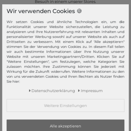
Besuch in einem unserer Stores.
Wir verwenden Cookies 🍪
Jetzt ansehen!
Wir setzen Cookies und ähnliche Technologien ein, um die
Funktionalität unserer Website sicherzustellen, die Leistung zu
analysieren und Ihre Nutzererfahrung mit relevanten Inhalten und
personalisierter Werbung sowohl auf unserer Website als auch auf
Drittseiten zu verbessern. Mit einem Klick auf "Alle akzeptieren"
stimmen Sie der Verwendung von Cookies zu. In diesem Fall teilen
Schneller Versand!
wir auch bestimmte Informationen über Ihre Nutzung unserer
Website mit unseren Marketingpartnern/Dritten. Klicken Sie auf
Wir versenden Ihre Bestellung schnell per Premiumversand.
"Weitere Einstellungen", um festzulegen, welche Kategorien Sie
zulassen möchten. Ihre Zustimmung können Sie jederzeit mit
Mehr dazu!
Wirkung für die Zukunft widerrufen. Weitere Informationen zu den
von uns verwendeten Cookies und Ihren Rechten als Nutzer finden
Sie hier:
Daten­schutz­erklärung
Impressum
Ihre Vorteile
Weitere Einstellungen
Premiumversand, Große Auswahl, faire Preise, Freundlicher &
schneller Service
Alle akzeptieren