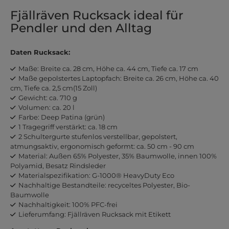
Fjällräven Rucksack ideal für
Pendler und den Alltag
Daten Rucksack:
Maße: Breite ca. 28 cm, Höhe ca. 44 cm, Tiefe ca. 17 cm
Maße gepolstertes Laptopfach: Breite ca. 26 cm, Höhe ca. 40
cm, Tiefe ca. 2,5 cm(15 Zoll)
Gewicht: ca. 710 g
Volumen: ca. 20 l
Farbe: Deep Patina (grün)
1 Tragegriff verstärkt: ca. 18 cm
2 Schultergurte stufenlos verstellbar, gepolstert,
atmungsaktiv, ergonomisch geformt: ca. 50 cm - 90 cm
Material: Außen 65% Polyester, 35% Baumwolle, innen 100%
Polyamid, Besatz Rindsleder
Materialspezifikation: G-1000® HeavyDuty Eco
Nachhaltige Bestandteile: recyceltes Polyester, Bio-
Baumwolle
Nachhaltigkeit: 100% PFC-frei
Lieferumfang: Fjällräven Rucksack mit Etikett