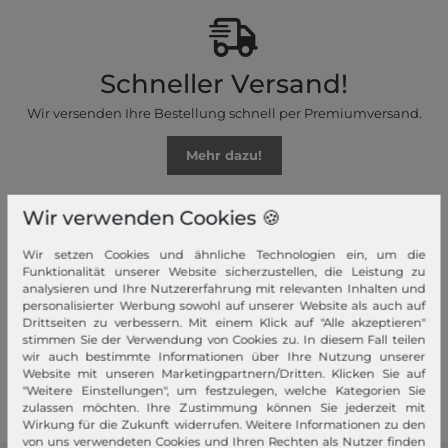
Schneller Versand!
Wir versenden Ihre Bestellung schnell per Premiumversand.
Mehr dazu!
Wir verwenden Cookies 🍪
Wir setzen Cookies und ähnliche Technologien ein, um die
Ihre Vorteile
Funktionalität unserer Website sicherzustellen, die Leistung zu
analysieren und Ihre Nutzererfahrung mit relevanten Inhalten und
personalisierter Werbung sowohl auf unserer Website als auch auf
Premiumversand, Große Auswahl, faire Preise, Freundlicher &
Drittseiten zu verbessern. Mit einem Klick auf "Alle akzeptieren"
schneller Service
stimmen Sie der Verwendung von Cookies zu. In diesem Fall teilen
wir auch bestimmte Informationen über Ihre Nutzung unserer
Mehr dazu!
Website mit unseren Marketingpartnern/Dritten. Klicken Sie auf
"Weitere Einstellungen", um festzulegen, welche Kategorien Sie
zulassen möchten. Ihre Zustimmung können Sie jederzeit mit
Wirkung für die Zukunft widerrufen. Weitere Informationen zu den
von uns verwendeten Cookies und Ihren Rechten als Nutzer finden