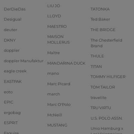
LIU JO
DerDieDas
TATONKA
LLOYD
Desigual
Ted Baker
MAESTRO
deuter
THE BRIDGE
MAISON
DKNY
The Chesterfield
MOLLERUS
Brand
doppler
Maître
THULE
doppler Manufaktur
MANDARINA DUCK
TITAN
eagle creek
mano
TOMMY HILFIGER
EASTPAK
Marc Picard
TOM TAILOR
eoto
march
travelite
EPIC
Marc O'Polo
TRU VIRTU
ergobag
McNeill
U.S. POLO ASSN.
ESPRIT
MUSTANG
Unio Hamburg x
Esquire