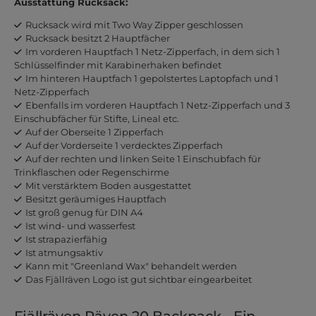
Ausstattung Rucksack:
Rucksack wird mit Two Way Zipper geschlossen
Rucksack besitzt 2 Hauptfächer
Im vorderen Hauptfach 1 Netz-Zipperfach, in dem sich 1
Schlüsselfinder mit Karabinerhaken befindet
Im hinteren Hauptfach 1 gepolstertes Laptopfach und 1
Netz-Zipperfach
Ebenfalls im vorderen Hauptfach 1 Netz-Zipperfach und 3
Einschubfächer für Stifte, Lineal etc.
Auf der Oberseite 1 Zipperfach
Auf der Vorderseite 1 verdecktes Zipperfach
Auf der rechten und linken Seite 1 Einschubfach für
Trinkflaschen oder Regenschirme
Mit verstärktem Boden ausgestattet
Besitzt geräumiges Hauptfach
Ist groß genug für DIN A4
Ist wind- und wasserfest
Ist strapazierfähig
Ist atmungsaktiv
Kann mit "Greenland Wax" behandelt werden
Das Fjällräven Logo ist gut sichtbar eingearbeitet
Fjällräven Räven 20 Backpack - Ein