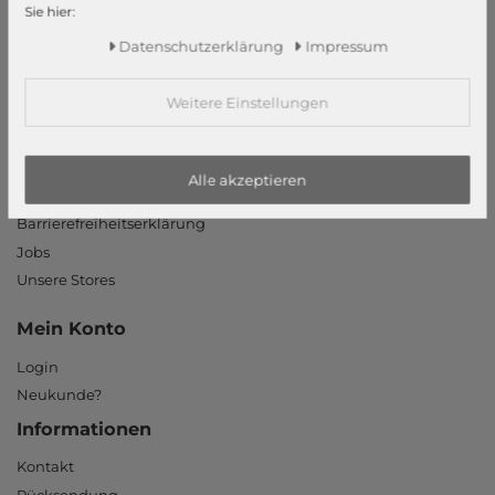
Sie hier:
modeherz
Daten­schutz­erklärung
Impressum
Impressum
Weitere Einstellungen
AGB
Widerrufsrecht
Datenschutzerklärung
Alle akzeptieren
Datenschutzeinstellungen
Barrierefreiheitserklärung
Jobs
Unsere Stores
Mein Konto
Login
Neukunde?
Informationen
Kontakt
Rücksendung