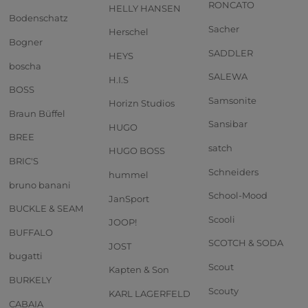
RONCATO
HELLY HANSEN
Bodenschatz
Sacher
Herschel
Bogner
SADDLER
HEYS
boscha
SALEWA
H.I.S
BOSS
Samsonite
Horizn Studios
Braun Büffel
Sansibar
HUGO
BREE
satch
HUGO BOSS
BRIC'S
Schneiders
hummel
bruno banani
School-Mood
JanSport
BUCKLE & SEAM
Scooli
JOOP!
BUFFALO
SCOTCH & SODA
JOST
bugatti
Scout
Kapten & Son
BURKELY
Scouty
KARL LAGERFELD
CABAIA