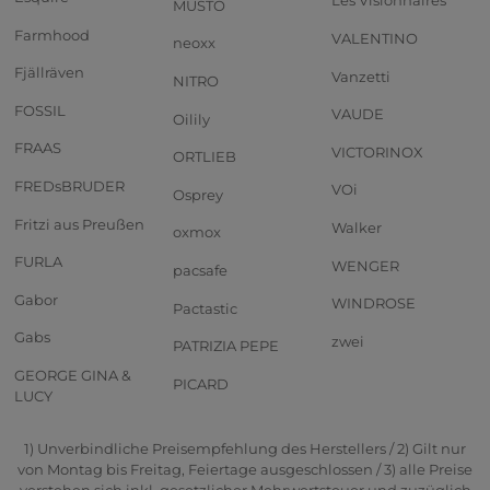
Les Visionnaires
MUSTO
Farmhood
VALENTINO
neoxx
Fjällräven
Vanzetti
NITRO
FOSSIL
VAUDE
Oilily
FRAAS
VICTORINOX
ORTLIEB
FREDsBRUDER
VOi
Osprey
Fritzi aus Preußen
Walker
oxmox
FURLA
WENGER
pacsafe
Gabor
WINDROSE
Pactastic
Gabs
zwei
PATRIZIA PEPE
GEORGE GINA &
PICARD
LUCY
1) Unverbindliche Preisempfehlung des Herstellers / 2) Gilt nur
von Montag bis Freitag, Feiertage ausgeschlossen / 3) alle Preise