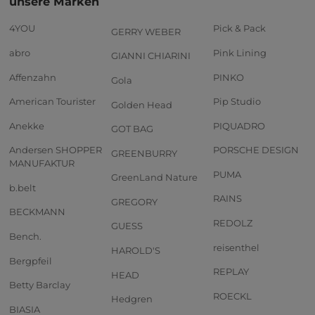
unsere Marken
4YOU
Pick & Pack
GERRY WEBER
abro
Pink Lining
GIANNI CHIARINI
Affenzahn
PINKO
Gola
American Tourister
Pip Studio
Golden Head
Anekke
PIQUADRO
GOT BAG
Andersen SHOPPER
PORSCHE DESIGN
GREENBURRY
MANUFAKTUR
PUMA
GreenLand Nature
b.belt
RAINS
GREGORY
BECKMANN
REDOLZ
GUESS
Bench.
reisenthel
HAROLD'S
Bergpfeil
REPLAY
HEAD
Betty Barclay
ROECKL
Hedgren
BIASIA