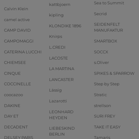
Sea to Summit
kattbjoern
Calvin Klein
Secrid
kipling
camel active
SEIDENFELT
KLONDIKE 1896
CAMP DAVID
MANUFAKTUR
Knirps
CAMPOMAGGI
SMARTBOX
L.CREDI
CATERINA LUCCHI
SOCCX
LACOSTE
CHIEMSEE
s.Oliver
LA MARTINA
CINQUE
SPIKES & SPARROW
LANCASTER
COCCINELLE
Step by Step
Lässig
coocazoo
Stratic
Lazarotti
DAKINE
strellson
LEONHARD
DAY ET
SURI FREY
HEYDEN
DECADENT
TAKE IT EASY
LIEBESKIND
BERLIN
DELSEY PARIS
Tamaris