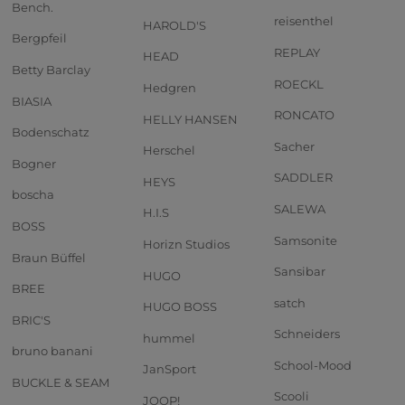
Bench.
reisenthel
HAROLD'S
Bergpfeil
REPLAY
HEAD
Betty Barclay
ROECKL
Hedgren
BIASIA
RONCATO
HELLY HANSEN
Bodenschatz
Sacher
Herschel
Bogner
SADDLER
HEYS
boscha
SALEWA
H.I.S
BOSS
Samsonite
Horizn Studios
Braun Büffel
Sansibar
HUGO
BREE
satch
HUGO BOSS
BRIC'S
Schneiders
hummel
bruno banani
School-Mood
JanSport
BUCKLE & SEAM
Scooli
JOOP!