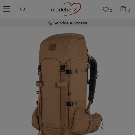
0
0
Service & Stores