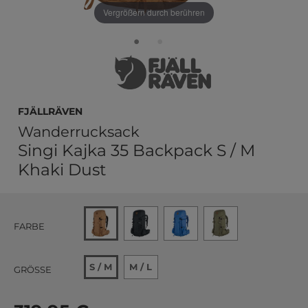
Vergrößern durch berühren
Fjällräven
Wanderrucksack
Singi Kajka 35 Backpack S / M
Khaki Dust
FARBE
S / M
M / L
GRÖSSE