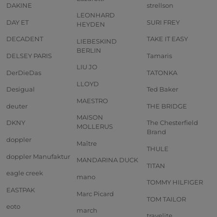
DAKINE
strellson
LEONHARD
DAY ET
SURI FREY
HEYDEN
DECADENT
TAKE IT EASY
LIEBESKIND
BERLIN
DELSEY PARIS
Tamaris
LIU JO
DerDieDas
TATONKA
LLOYD
Desigual
Ted Baker
MAESTRO
deuter
THE BRIDGE
MAISON
DKNY
The Chesterfield
MOLLERUS
Brand
doppler
Maître
THULE
doppler Manufaktur
MANDARINA DUCK
TITAN
eagle creek
mano
TOMMY HILFIGER
EASTPAK
Marc Picard
TOM TAILOR
eoto
march
travelite