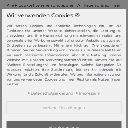
Alle Produkte live sehen und spüren! Wir freuen uns auf Ihren
Besuch in einem unserer Stores.
Wir verwenden Cookies 🍪
Jetzt ansehen!
Wir setzen Cookies und ähnliche Technologien ein, um die
Funktionalität unserer Website sicherzustellen, die Leistung zu
analysieren und Ihre Nutzererfahrung mit relevanten Inhalten und
personalisierter Werbung sowohl auf unserer Website als auch auf
Drittseiten zu verbessern. Mit einem Klick auf "Alle akzeptieren"
stimmen Sie der Verwendung von Cookies zu. In diesem Fall teilen
wir auch bestimmte Informationen über Ihre Nutzung unserer
Schneller Versand!
Website mit unseren Marketingpartnern/Dritten. Klicken Sie auf
"Weitere Einstellungen", um festzulegen, welche Kategorien Sie
Wir versenden Ihre Bestellung schnell per Premiumversand.
zulassen möchten. Ihre Zustimmung können Sie jederzeit mit
Wirkung für die Zukunft widerrufen. Weitere Informationen zu den
Mehr dazu!
von uns verwendeten Cookies und Ihren Rechten als Nutzer finden
Sie hier:
Daten­schutz­erklärung
Impressum
Weitere Einstellungen
Ihre Vorteile
Premiumversand, Große Auswahl, faire Preise, Freundlicher &
Alle akzeptieren
schneller Service