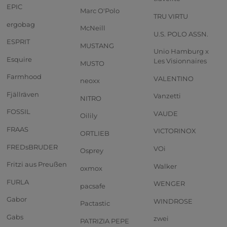
EPIC
Marc O'Polo
TRU VIRTU
ergobag
McNeill
U.S. POLO ASSN.
ESPRIT
MUSTANG
Unio Hamburg x
Esquire
Les Visionnaires
MUSTO
Farmhood
VALENTINO
neoxx
Fjällräven
Vanzetti
NITRO
FOSSIL
VAUDE
Oilily
FRAAS
VICTORINOX
ORTLIEB
FREDsBRUDER
VOi
Osprey
Fritzi aus Preußen
Walker
oxmox
FURLA
WENGER
pacsafe
Gabor
WINDROSE
Pactastic
Gabs
zwei
PATRIZIA PEPE