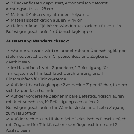
2 Beckenflossen gepolstert, ergonomisch geformt,
atmungsaktiv: ca. 28 cm
Material: Außen Vinylal, innen Polyamid
Materialspezifikation außen: Vinylon
Lieferumfang: Fjällräven Wanderrucksack mit Etikett, 2 x
Befestigungsschlaufe, 1 x Überschlagklappe
Ausstattung Wanderrucksack:
Wanderrucksack wird mit abnehmbarer Überschlagklappe,
stufenlos verstellbarem Clipverschluss und Zugband
geschlossen
Im Hauptfach 1 Netz-Zipperfach, 1 Befestigung für
Trinksysteme, 1 Trinkschlauchdurchführung und 1
Einschubfach für Trinksysteme
Auf der Überschlagklappe 2 verdeckte Zipperfächer, in dem
sich 1 Zipperfach befindet
Auf der Vorderseite 2 abnehmbare Befestigungsschlaufen
mit Klettverschluss, 19 Befestigungsschlaufen, 2
Befestigungsschlaufen für Wanderstöcke und 1 extra Zugang
zum Hauptfach
Auf der rechten und linken Seite 1 elastisches Einschubfach
mit Zugband für Trinkflaschen oder Regenschirme und 2
Auslaufösen