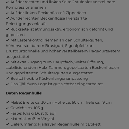
Auf der rechten und linken Seite 2 stufenlos verstellbare
Kompressionsriemen
Auf der linken Beckenflosse 1 Zipperfach
Auf der rechten Beckenflosse 1 verstärkte
Befestigungsschlaufe
Rückseite ist atmungsaktiv, ergonomisch geformt und
gepolstert
Mit Lastenkontrollriemen an den Schultergurten,
höhenverstellbarem Brustgurt, Signalpfeife an
Brustgurtschnalle und höhenverstellbarem Tragegurtsystem
ausgestattet
Mit extra Zugang zum Hauptfach, weiter Öffnung,
stabilisierendem Holz-Rahmen, gepolsterten Beckenflossen
und gepolsterten Schultergurten ausgestattet
Besitzt flexible Rückenlängenanpassung
Das Fjällräven Logo ist gut sichtbar eingearbeitet
Daten Regenhülle:
Maße: Breite ca. 30 cm, Höhe ca. 60 cm, Tiefe ca. 19 cm
Gewicht: ca. 105 g
Farbe: Khaki Dust (blau)
Material: Außen Vinylal
Lieferumfang: Fjällräven Regenhülle mit Etikett