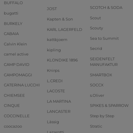
BUFFALO
SCOTCH & SODA
JOST
bugatti
Scout
Kapten & Son
BURKELY
Scouty
KARL LAGERFELD
CABAIA
Sea to Summit
kattbjoern
Calvin Klein
Secrid
kipling
camel active
SEIDENFELT
KLONDIKE 1896
CAMP DAVID
MANUFAKTUR
Knirps
CAMPOMAGGI
SMARTBOX
L.CREDI
CATERINA LUCCHI
SOCCX
LACOSTE
CHIEMSEE
s.Oliver
LA MARTINA
CINQUE
SPIKES & SPARROW
LANCASTER
COCCINELLE
Step by Step
Lässig
coocazoo
Stratic
Lazarotti