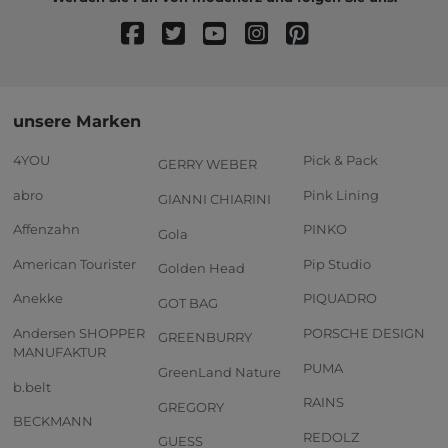
unsere Marken
4YOU
Pick & Pack
GERRY WEBER
abro
Pink Lining
GIANNI CHIARINI
Affenzahn
PINKO
Gola
American Tourister
Pip Studio
Golden Head
Anekke
PIQUADRO
GOT BAG
Andersen SHOPPER
PORSCHE DESIGN
GREENBURRY
MANUFAKTUR
PUMA
GreenLand Nature
b.belt
RAINS
GREGORY
BECKMANN
REDOLZ
GUESS