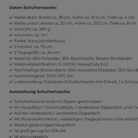
Daten Schultertasche:
Maße oben: Breite ca. 39 cm, Höhe ca. 37,5 cm, Tiefe ca. 4 cm
Maße unten: Breite ca. 30 cm, Höhe ca. 37,5 cm, Tiefe ca. 8 cm
Gewicht: ca. 590 g
Volumen: ca. 14 l
Farbe: Navy (dunkelblau)
2 Henkel: ca. 75 cm
2 Tragegriffe: ca. 24 cm
Material: 65% Polyester, 35% Baumwolle, Besatz Rindsleder
Materialspezifikation: G-1000® HeavyDuty Eco
Nachhaltige Bestandteile: 65% recyceltes Polyester, 35% Bio
Nachhaltigkeit: 100% PFC-frei
Lieferumfang: Fjällräven Schultertasche mit Etikett, 1 x Schlüss
Ausstattung Schultertasche:
Schultertasche wird mit Zipper geschlossen
Im Hauptfach 1 Einschubfach, 1 verdecktes Zipperfach und 1 S
Auf der Vorderseite 1 verdecktes Zipperfach
Mit Rucksackfunktion, vielseitigen Trageoptionen und verst
Besitzt geräumiges Hauptfach
Ist groß genug für DIN A4
Ist atmungsaktiv