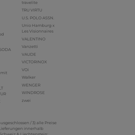
travelite
TRU VIRTU
U.S. POLO ASSN.
Unio Hamburg x
s
Les Visionnaires
od
VALENTINO
Vanzetti
 SODA
VAUDE
VICTORINOX
VOi
mmit
Walker
WENGER
LT
WINDROSE
TUR
zwei
X
usgeschlossen / 3) alle Preise
 Lieferungen innerhalb
Schweiz & Liechtenstein: