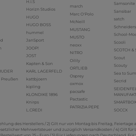
H.I.S
Samsonite
march
Horizn Studios
Sansibar
Marc O'Polo
HUGO
satch
McNeill
HUGO BOSS
Schneider
MUSTANG
hummel
School-Mo
MUSTO
od
JanSport
Scooli
neoxx
n
JOOP!
SCOTCH &
NITRO
JOST
Scout
Oilily
Kapten & Son
Scouty
ORTLIEB
RUDER
KARL LAGERFELD
Sea to Su
Osprey
us Preußen
kattbjoern
Secrid
oxmox
kipling
SEIDENFE
pacsafe
KLONDIKE 1896
MANUFAK
Pactastic
Knirps
SMARTBO
PATRIZIA PEPE
L.CREDI
SOCCX
lung des Herstellers / 2) Gilt nur von Montag bis Freitag, Feiertage a
gesetzlicher Mehrwertsteuer und zuzüglich Versandkosten / 4) Gilt für
estellwert von 25,- Euro / 5) Für Lieferungen nach Deutschland. Für 