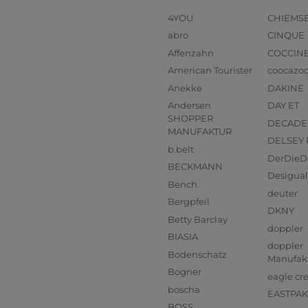
4YOU
CHIEMS
abro
CINQUE
Affenzahn
COCCIN
American Tourister
coocazo
Anekke
DAKINE
Andersen
DAY ET
SHOPPER
DECADE
MANUFAKTUR
DELSEY 
b.belt
DerDieD
BECKMANN
Desigual
Bench.
deuter
Bergpfeil
DKNY
Betty Barclay
doppler
BIASIA
doppler
Bodenschatz
Manufak
Bogner
eagle cr
boscha
EASTPAK
BOSS