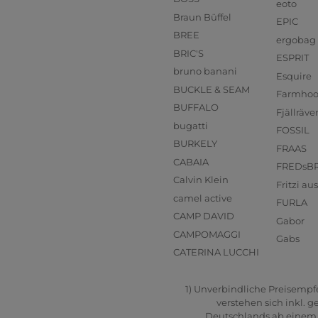
eoto
Braun Büffel
EPIC
BREE
ergobag
BRIC'S
ESPRIT
bruno banani
Esquire
BUCKLE & SEAM
Farmho
BUFFALO
Fjällräve
bugatti
FOSSIL
BURKELY
FRAAS
CABAIA
FREDsB
Calvin Klein
Fritzi a
camel active
FURLA
CAMP DAVID
Gabor
CAMPOMAGGI
Gabs
CATERINA LUCCHI
1) Unverbindliche Preisempfeh
verstehen sich inkl. 
Deutschlands ab einem B