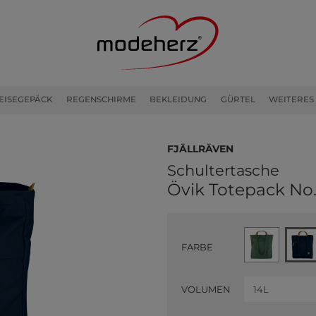
EISEGEPÄCK
REGENSCHIRME
BEKLEIDUNG
GÜRTEL
WEITERES
Fjällräven
Schultertasche
Övik Totepack No.
FARBE
VOLUMEN