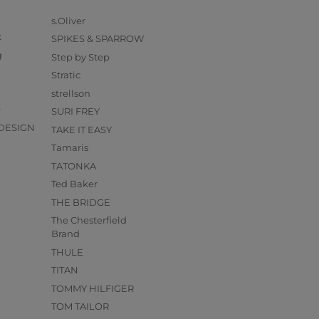
s.Oliver
k
SPIKES & SPARROW
g
Step by Step
Stratic
strellson
O
SURI FREY
DESIGN
TAKE IT EASY
Tamaris
TATONKA
Ted Baker
THE BRIDGE
The Chesterfield
Brand
THULE
TITAN
TOMMY HILFIGER
TOM TAILOR