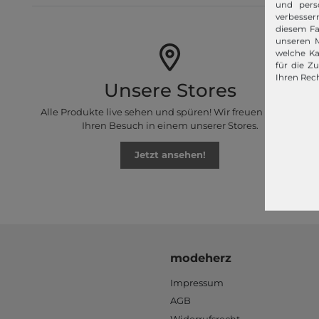
und pers
verbessern
diesem Fa
unseren M
welche Ka
für die Z
Ihren Rech
Unsere Stores
Alle Produkte live sehen und spüren! Wir freuen uns auf
Ihren Besuch in einem unserer Stores.
Jetzt ansehen!
modeherz
Impressum
AGB
Widerrufsrecht