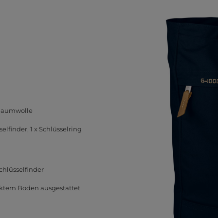
-Baumwolle
elfinder, 1 x Schlüsselring
chlüsselfinder
ärktem Boden ausgestattet