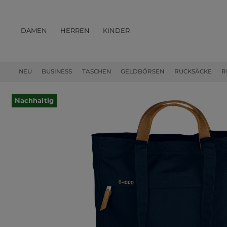
DAMEN
HERREN
KINDER
PRODUKTE
NEU
BUSINESS
TASCHEN
GELDBÖRSEN
RUCKSÄCKE
R
Nachhaltig