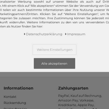
onalisierter Werbung sowohl auf unserer Website als auch auf Dritt
. Mit einem Klick auf "Alle akzeptieren" stimmen Sie der Verwendung von Coo
ll teilen wir auch bestimmte Informationen über Ihre Nutzung unserer W
arketingpartnern/Dritten. Klicken Sie auf "Weitere Einstellungen", um fe
tegorien Sie zulassen möchten. Ihre Zustimmung können Sie jederzeit m
ukunft widerrufen. Weitere Informationen zu den von uns verwendeten C
ten als Nutzer finden Sie hier:
Schneller Versand!
Daten­schutz­erklärung
Impressum
Wir versenden Ihre Bestellung schnell per
Premiumversand.
Weitere Einstellungen
Mehr dazu!
Alle akzeptieren
Informationen
Zahlungsarten
PayPal, Kauf auf Rechnung,
Kontakt
Amazon Pay, Vor­kasse,
Rücksendung
Kredit­karte, Apple Pay,
Rückrufservice