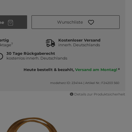
Wunschliste
he
ertig
Kostenloser Versand
7
rktage
innerh. Deutschlands
30 Tage Rückgaberecht
kostenlos innerh. Deutschlands
Heute bestellt & bezahlt,
Versand am Montag!
8
modeherz ID: 234144
|
Artikel Nr.: F24203 560
Details zur Produktsicherheit