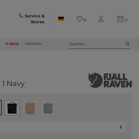
Service &
0
0
Stores
Suchen ...
% SALE
MARKEN
 1 Navy