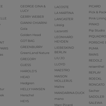
EE
GEORGE GINA &
PICARD
LACOSTE
LUCY
Pick & Pac
LA MARTINA
GERRY WEBER
ELLE
Pink Linin
LANCASTER
GIANNI CHIARINI
o
PINKO
Lässig
Gola
Pip Studio
Lazarotti
Golden Head
PIQUADR
LEONHARD
GOT BAG
HEYDEN
NT
PORSCHE 
GREENBURRY
LIEBESKIND
PARIS
PUMA
BERLIN
GreenLand Nature
as
RAINS
LIU JO
GREGORY
REDOLZ
LLOYD
GUESS
reisenthel
MAESTRO
HAROLD'S
REPLAY
MAISON
HEAD
ROECKL
MOLLERUS
Hedgren
RONCATO
Maître
tur
HELLY HANSEN
Sacher
MANDARINA DUCK
eek
Herschel
SADDLER
mano
HEYS
SALEWA
Marc Picard