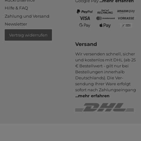
Google Pay
...
mehr erfahren
Hilfe & FAQ
Zahlung und Versand
Newsletter
Vertrag widerrufen
Versand
Wir versenden schnell, sicher
und kostenlos mit DHL (ab 25
€ Bestell­wert - gilt nur bei
Bestel­lungen inner­halb
Deutsch­lands). Die Ver­
sendung Ihrer Ware er­folgt
sofort nach Zahlungs­eingang
...
mehr erfahren