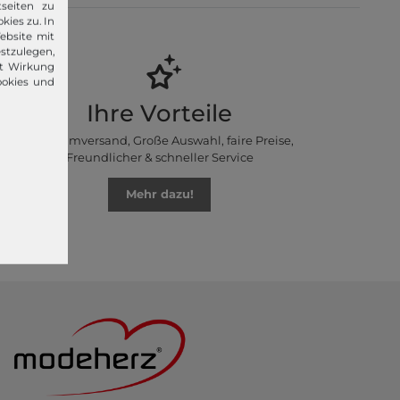
seiten zu
kies zu. In
ebsite mit
stzulegen,
it Wirkung
ookies und
Ihre Vorteile
Premiumversand, Große Auswahl, faire Preise,
Freundlicher & schneller Service
Mehr dazu!