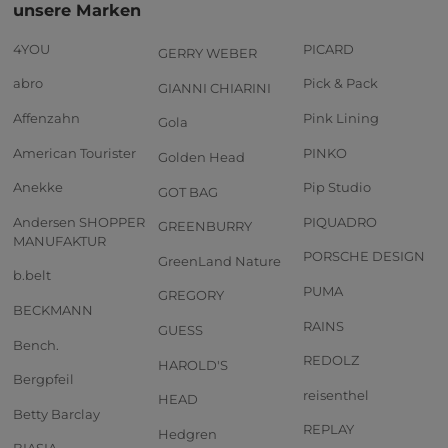
unsere Marken
4YOU
PICARD
GERRY WEBER
abro
Pick & Pack
GIANNI CHIARINI
Affenzahn
Pink Lining
Gola
American Tourister
PINKO
Golden Head
Anekke
Pip Studio
GOT BAG
Andersen SHOPPER
PIQUADRO
GREENBURRY
MANUFAKTUR
PORSCHE DESIGN
GreenLand Nature
b.belt
PUMA
GREGORY
BECKMANN
RAINS
GUESS
Bench.
REDOLZ
HAROLD'S
Bergpfeil
reisenthel
HEAD
Betty Barclay
REPLAY
Hedgren