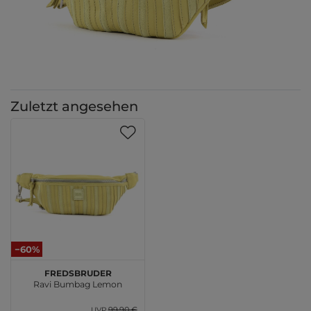
Zuletzt angesehen
−60%
FREDsBRUDER
Ravi Bumbag Lemon
99,90 €
UVP