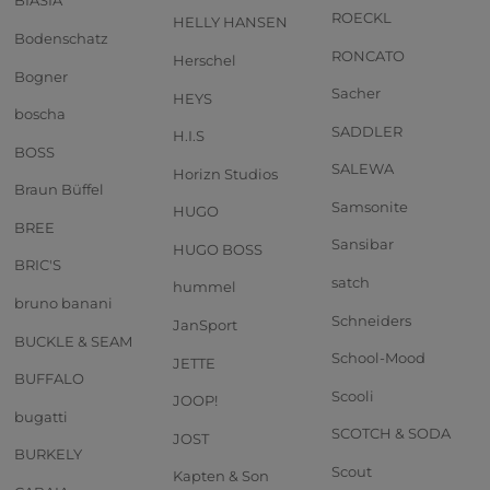
BIASIA
ROECKL
HELLY HANSEN
Bodenschatz
RONCATO
Herschel
Bogner
Sacher
HEYS
boscha
SADDLER
H.I.S
BOSS
SALEWA
Horizn Studios
Braun Büffel
Samsonite
HUGO
BREE
Sansibar
HUGO BOSS
BRIC'S
satch
hummel
bruno banani
Schneiders
JanSport
BUCKLE & SEAM
School-Mood
JETTE
BUFFALO
Scooli
JOOP!
bugatti
SCOTCH & SODA
JOST
BURKELY
Scout
Kapten & Son