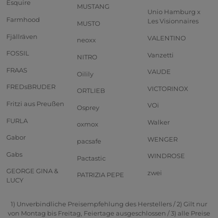
Esquire
MUSTANG
Unio Hamburg x
Farmhood
Les Visionnaires
MUSTO
Fjällräven
VALENTINO
neoxx
FOSSIL
Vanzetti
NITRO
FRAAS
VAUDE
Oilily
FREDsBRUDER
VICTORINOX
ORTLIEB
Fritzi aus Preußen
VOi
Osprey
FURLA
Walker
oxmox
Gabor
WENGER
pacsafe
Gabs
WINDROSE
Pactastic
GEORGE GINA &
zwei
PATRIZIA PEPE
LUCY
1) Unverbindliche Preisempfehlung des Herstellers / 2) Gilt nur
von Montag bis Freitag, Feiertage ausgeschlossen / 3) alle Preise