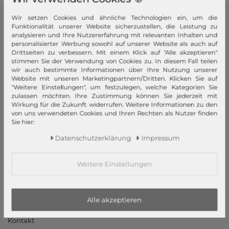
Wir setzen Cookies und ähnliche Technologien ein, um die
modeherz
Funktionalität unserer Website sicherzustellen, die Leistung zu
analysieren und Ihre Nutzererfahrung mit relevanten Inhalten und
Impressum
personalisierter Werbung sowohl auf unserer Website als auch auf
Drittseiten zu verbessern. Mit einem Klick auf "Alle akzeptieren"
AGB
stimmen Sie der Verwendung von Cookies zu. In diesem Fall teilen
Widerrufsrecht
wir auch bestimmte Informationen über Ihre Nutzung unserer
Website mit unseren Marketingpartnern/Dritten. Klicken Sie auf
Datenschutzerklärung
"Weitere Einstellungen", um festzulegen, welche Kategorien Sie
Datenschutzeinstellungen
zulassen möchten. Ihre Zustimmung können Sie jederzeit mit
Wirkung für die Zukunft widerrufen. Weitere Informationen zu den
Barrierefreiheitserklärung
von uns verwendeten Cookies und Ihren Rechten als Nutzer finden
Jobs
Sie hier:
Unsere Stores
Daten­schutz­erklärung
Impressum
Mein Konto
Weitere Einstellungen
Login
Neukunde?
Alle akzeptieren
Informationen
Kontakt