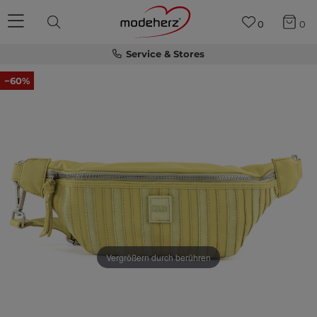
0
0
Service & Stores
−60%
Vergrößern durch berühren