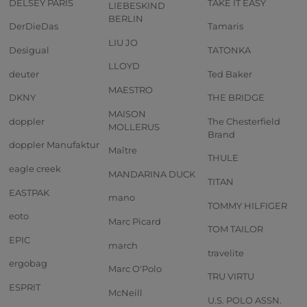
DELSEY PARIS
TAKE IT EASY
LIEBESKIND
BERLIN
DerDieDas
Tamaris
LIU JO
Desigual
TATONKA
LLOYD
deuter
Ted Baker
MAESTRO
DKNY
THE BRIDGE
MAISON
doppler
The Chesterfield
MOLLERUS
Brand
doppler Manufaktur
Maître
THULE
eagle creek
MANDARINA DUCK
TITAN
EASTPAK
mano
TOMMY HILFIGER
eoto
Marc Picard
TOM TAILOR
EPIC
march
travelite
ergobag
Marc O'Polo
TRU VIRTU
ESPRIT
McNeill
U.S. POLO ASSN.