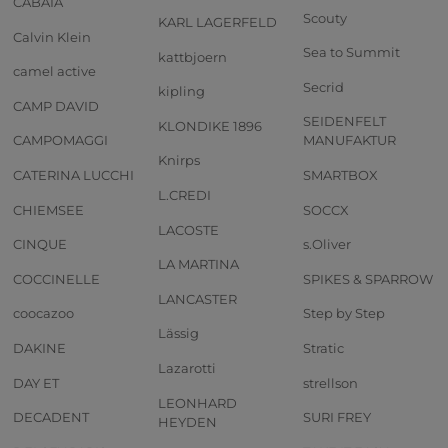
CABAIA
Scouty
KARL LAGERFELD
Calvin Klein
Sea to Summit
kattbjoern
camel active
Secrid
kipling
CAMP DAVID
SEIDENFELT
KLONDIKE 1896
CAMPOMAGGI
MANUFAKTUR
Knirps
CATERINA LUCCHI
SMARTBOX
L.CREDI
CHIEMSEE
SOCCX
LACOSTE
CINQUE
s.Oliver
LA MARTINA
COCCINELLE
SPIKES & SPARROW
LANCASTER
coocazoo
Step by Step
Lässig
DAKINE
Stratic
Lazarotti
DAY ET
strellson
LEONHARD
DECADENT
SURI FREY
HEYDEN