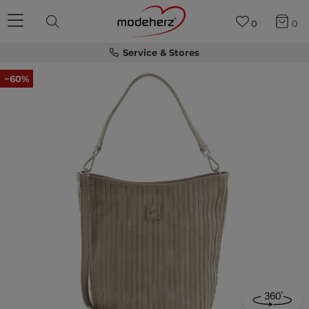
0
0
Service & Stores
−60%