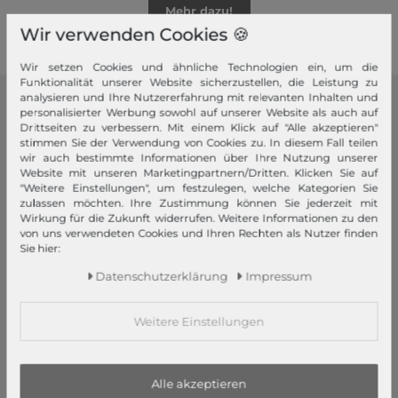
Mehr dazu!
Wir verwenden Cookies 🍪
Wir setzen Cookies und ähnliche Technologien ein, um die
Funktionalität unserer Website sicherzustellen, die Leistung zu
analysieren und Ihre Nutzererfahrung mit relevanten Inhalten und
personalisierter Werbung sowohl auf unserer Website als auch auf
modeherz
Drittseiten zu verbessern. Mit einem Klick auf "Alle akzeptieren"
stimmen Sie der Verwendung von Cookies zu. In diesem Fall teilen
Impressum
wir auch bestimmte Informationen über Ihre Nutzung unserer
AGB
Website mit unseren Marketingpartnern/Dritten. Klicken Sie auf
"Weitere Einstellungen", um festzulegen, welche Kategorien Sie
Widerrufsrecht
zulassen möchten. Ihre Zustimmung können Sie jederzeit mit
Datenschutzerklärung
Wirkung für die Zukunft widerrufen. Weitere Informationen zu den
von uns verwendeten Cookies und Ihren Rechten als Nutzer finden
Datenschutzeinstellungen
Sie hier:
Barrierefreiheitserklärung
Daten­schutz­erklärung
Impressum
Jobs
Unsere Stores
Weitere Einstellungen
Mein Konto
Login
Alle akzeptieren
Neukunde?