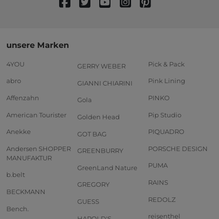
unsere Marken
4YOU
Pick & Pack
GERRY WEBER
abro
Pink Lining
GIANNI CHIARINI
Affenzahn
PINKO
Gola
American Tourister
Pip Studio
Golden Head
Anekke
PIQUADRO
GOT BAG
Andersen SHOPPER
PORSCHE DESIGN
GREENBURRY
MANUFAKTUR
PUMA
GreenLand Nature
b.belt
RAINS
GREGORY
BECKMANN
REDOLZ
GUESS
Bench.
reisenthel
HAROLD'S