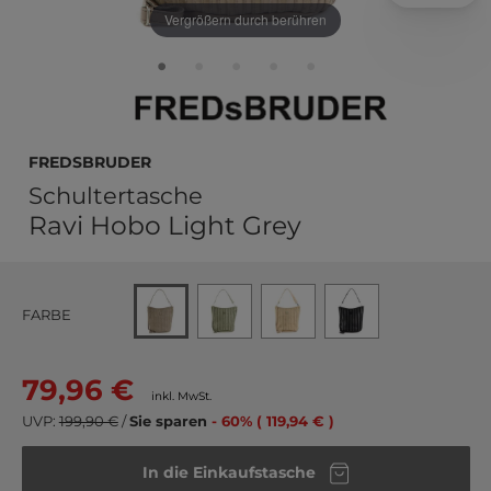
Vergrößern durch berühren
FREDsBRUDER
Schultertasche
Ravi Hobo Light Grey
FARBE
79,96 €
inkl. MwSt.
UVP:
199,90 €
/
Sie sparen
- 60% ( 119,94 € )
In die Einkaufstasche