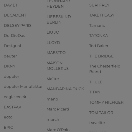
LEONHARD
DAY ET
SURI FREY
HEYDEN
DECADENT
TAKE IT EASY
LIEBESKIND
BERLIN
DELSEY PARIS
Tamaris
LIU JO
DerDieDas
TATONKA
LLOYD
Desigual
Ted Baker
MAESTRO
deuter
THE BRIDGE
MAISON
DKNY
The Chesterfield
MOLLERUS
Brand
doppler
Maître
THULE
doppler Manufaktur
MANDARINA DUCK
TITAN
eagle creek
mano
TOMMY HILFIGER
EASTPAK
Marc Picard
TOM TAILOR
eoto
march
travelite
EPIC
Marc O'Polo