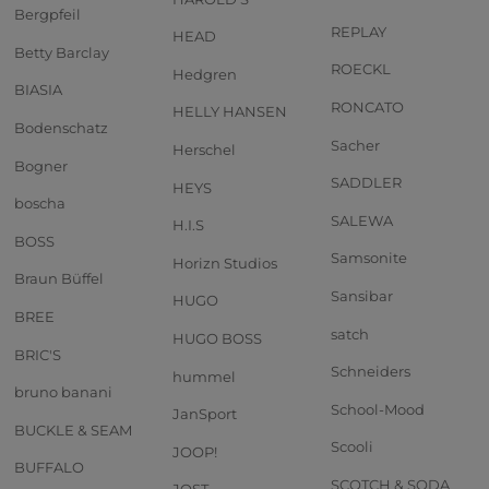
Bergpfeil
REPLAY
HEAD
Betty Barclay
ROECKL
Hedgren
BIASIA
RONCATO
HELLY HANSEN
Bodenschatz
Sacher
Herschel
Bogner
SADDLER
HEYS
boscha
SALEWA
H.I.S
BOSS
Samsonite
Horizn Studios
Braun Büffel
Sansibar
HUGO
BREE
satch
HUGO BOSS
BRIC'S
Schneiders
hummel
bruno banani
School-Mood
JanSport
BUCKLE & SEAM
Scooli
JOOP!
BUFFALO
SCOTCH & SODA