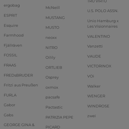
TRU VIRTU
ergobag
McNeill
U.S. POLO ASSN.
ESPRIT
MUSTANG
Unio Hamburg x
Esquire
Les Visionnaires
MUSTO
Farmhood
VALENTINO
neoxx
Fjällräven
Vanzetti
NITRO
FOSSIL
VAUDE
Oilily
FRAAS
VICTORINOX
ORTLIEB
FREDsBRUDER
VOi
Osprey
Fritzi aus Preußen
Walker
oxmox
FURLA
WENGER
pacsafe
Gabor
WINDROSE
Pactastic
Gabs
zwei
PATRIZIA PEPE
GEORGE GINA &
PICARD