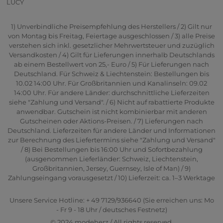
LUCY
1) Unverbindliche Preisempfehlung des Herstellers / 2) Gilt nur
von Montag bis Freitag, Feiertage ausgeschlossen / 3) alle Preise
verstehen sich inkl. gesetzlicher Mehrwertsteuer und zuzüglich
Versandkosten / 4) Gilt für Lieferungen innerhalb Deutschlands
ab einem Bestellwert von 25,- Euro / 5) Für Lieferungen nach
Deutschland. Für Schweiz & Liechtenstein: Bestellungen bis
10.02 14:00 Uhr. Für Großbritannien und Kanalinseln: 09.02
14:00 Uhr. Für andere Länder: durchschnittliche Lieferzeiten
siehe "Zahlung und Versand". / 6) Nicht auf rabattierte Produkte
anwendbar. Gutschein ist nicht kombinierbar mit anderen
Gutscheinen oder Aktions-Preisen. / 7) Lieferungen nach
Deutschland. Lieferzeiten für andere Länder und Informationen
zur Berechnung des Liefertermins siehe "Zahlung und Versand"
/ 8) Bei Bestellungen bis 16:00 Uhr und Sofortbezahlung
(ausgenommen Lieferländer: Schweiz, Liechtenstein,
Großbritannien, Jersey, Guernsey, Isle of Man) / 9)
Zahlungseingang vorausgesetzt / 10) Lieferzeit: ca. 1–3 Werktage
Unsere Service Hotline: + 49 7129/936640 (Sie erreichen uns: Mo
- Fr 9 - 18 Uhr / deutsches Festnetz)
© 2024 modeherz / All rights reserved.