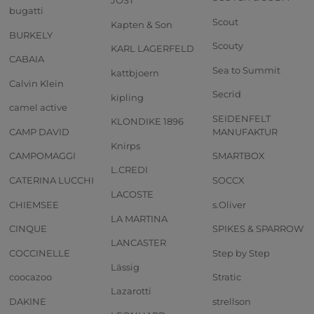
JOST
bugatti
Scout
Kapten & Son
BURKELY
Scouty
KARL LAGERFELD
CABAIA
Sea to Summit
kattbjoern
Calvin Klein
Secrid
kipling
camel active
SEIDENFELT
KLONDIKE 1896
CAMP DAVID
MANUFAKTUR
Knirps
CAMPOMAGGI
SMARTBOX
L.CREDI
CATERINA LUCCHI
SOCCX
LACOSTE
CHIEMSEE
s.Oliver
LA MARTINA
CINQUE
SPIKES & SPARROW
LANCASTER
COCCINELLE
Step by Step
Lässig
coocazoo
Stratic
Lazarotti
DAKINE
strellson