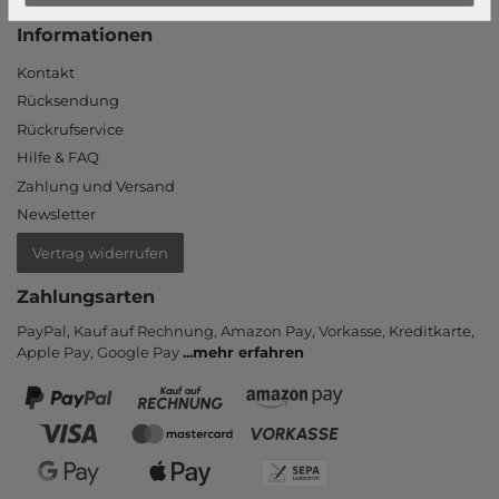
Informationen
Kontakt
Rücksendung
Rückrufservice
Hilfe & FAQ
Zahlung und Versand
Newsletter
Vertrag widerrufen
Zahlungsarten
PayPal, Kauf auf Rechnung, Amazon Pay, Vor­kasse, Kredit­karte,
Apple Pay, Google Pay
...
mehr erfahren