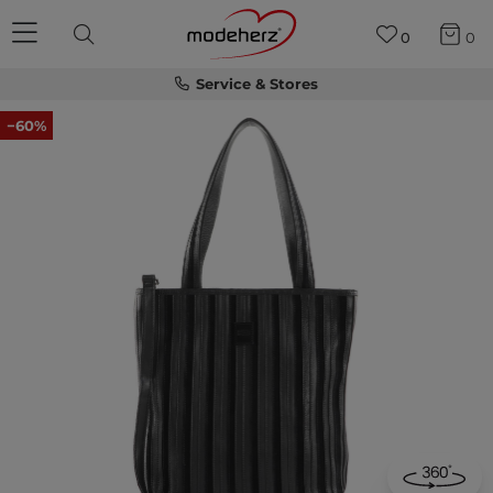
0
0
Service & Stores
−60%