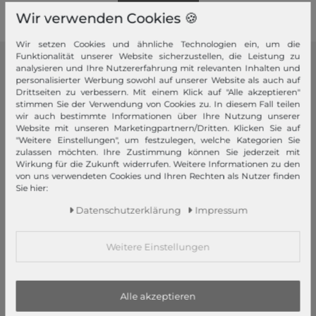
Wir verwenden Cookies 🍪
Wir setzen Cookies und ähnliche Technologien ein, um die
Funktionalität unserer Website sicherzustellen, die Leistung zu
analysieren und Ihre Nutzererfahrung mit relevanten Inhalten und
modeherz
personalisierter Werbung sowohl auf unserer Website als auch auf
Drittseiten zu verbessern. Mit einem Klick auf "Alle akzeptieren"
Impressum
stimmen Sie der Verwendung von Cookies zu. In diesem Fall teilen
wir auch bestimmte Informationen über Ihre Nutzung unserer
AGB
Website mit unseren Marketingpartnern/Dritten. Klicken Sie auf
Widerrufsrecht
"Weitere Einstellungen", um festzulegen, welche Kategorien Sie
zulassen möchten. Ihre Zustimmung können Sie jederzeit mit
Datenschutzerklärung
Wirkung für die Zukunft widerrufen. Weitere Informationen zu den
Datenschutzeinstellungen
von uns verwendeten Cookies und Ihren Rechten als Nutzer finden
Sie hier:
Barrierefreiheitserklärung
Jobs
Daten­schutz­erklärung
Impressum
Unsere Stores
Weitere Einstellungen
Mein Konto
Login
Alle akzeptieren
Neukunde?