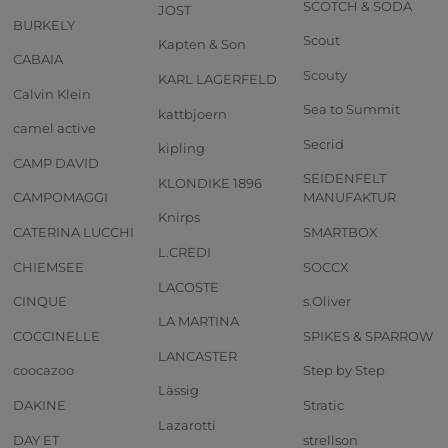
SCOTCH & SODA
JOST
BURKELY
Scout
Kapten & Son
CABAIA
Scouty
KARL LAGERFELD
Calvin Klein
Sea to Summit
kattbjoern
camel active
Secrid
kipling
CAMP DAVID
SEIDENFELT
KLONDIKE 1896
CAMPOMAGGI
MANUFAKTUR
Knirps
CATERINA LUCCHI
SMARTBOX
L.CREDI
CHIEMSEE
SOCCX
LACOSTE
CINQUE
s.Oliver
LA MARTINA
COCCINELLE
SPIKES & SPARROW
LANCASTER
coocazoo
Step by Step
Lässig
DAKINE
Stratic
Lazarotti
DAY ET
strellson