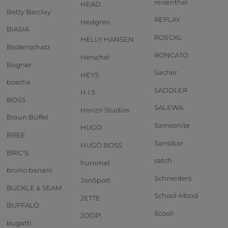
reisenthel
HEAD
Betty Barclay
REPLAY
Hedgren
BIASIA
ROECKL
HELLY HANSEN
Bodenschatz
RONCATO
Herschel
Bogner
Sacher
HEYS
boscha
SADDLER
H.I.S
BOSS
SALEWA
Horizn Studios
Braun Büffel
Samsonite
HUGO
BREE
Sansibar
HUGO BOSS
BRIC'S
satch
hummel
bruno banani
Schneiders
JanSport
BUCKLE & SEAM
School-Mood
JETTE
BUFFALO
Scooli
JOOP!
bugatti