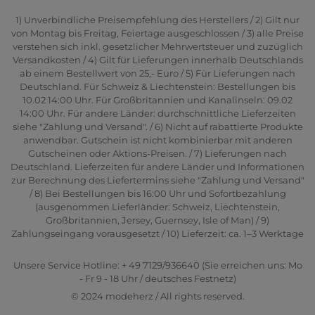
1) Unverbindliche Preisempfehlung des Herstellers / 2) Gilt nur
von Montag bis Freitag, Feiertage ausgeschlossen / 3) alle Preise
verstehen sich inkl. gesetzlicher Mehrwertsteuer und zuzüglich
Versandkosten / 4) Gilt für Lieferungen innerhalb Deutschlands
ab einem Bestellwert von 25,- Euro / 5) Für Lieferungen nach
Deutschland. Für Schweiz & Liechtenstein: Bestellungen bis
10.02 14:00 Uhr. Für Großbritannien und Kanalinseln: 09.02
14:00 Uhr. Für andere Länder: durchschnittliche Lieferzeiten
siehe "Zahlung und Versand". / 6) Nicht auf rabattierte Produkte
anwendbar. Gutschein ist nicht kombinierbar mit anderen
Gutscheinen oder Aktions-Preisen. / 7) Lieferungen nach
Deutschland. Lieferzeiten für andere Länder und Informationen
zur Berechnung des Liefertermins siehe "Zahlung und Versand"
/ 8) Bei Bestellungen bis 16:00 Uhr und Sofortbezahlung
(ausgenommen Lieferländer: Schweiz, Liechtenstein,
Großbritannien, Jersey, Guernsey, Isle of Man) / 9)
Zahlungseingang vorausgesetzt / 10) Lieferzeit: ca. 1–3 Werktage
Unsere Service Hotline: + 49 7129/936640 (Sie erreichen uns: Mo
- Fr 9 - 18 Uhr / deutsches Festnetz)
© 2024 modeherz / All rights reserved.