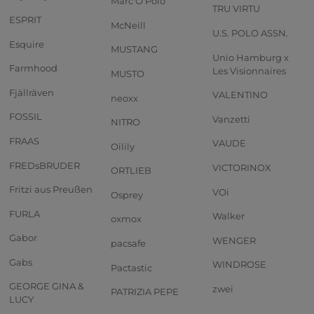
Marc O'Polo
TRU VIRTU
ESPRIT
McNeill
U.S. POLO ASSN.
Esquire
MUSTANG
Unio Hamburg x
Farmhood
Les Visionnaires
MUSTO
Fjällräven
VALENTINO
neoxx
FOSSIL
Vanzetti
NITRO
FRAAS
VAUDE
Oilily
FREDsBRUDER
VICTORINOX
ORTLIEB
Fritzi aus Preußen
VOi
Osprey
FURLA
Walker
oxmox
Gabor
WENGER
pacsafe
Gabs
WINDROSE
Pactastic
GEORGE GINA &
zwei
PATRIZIA PEPE
LUCY