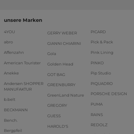
unsere Marken
4YOU
PICARD
GERRY WEBER
abro
Pick & Pack
GIANNI CHIARINI
Affenzahn
Pink Lining
Gola
American Tourister
PINKO
Golden Head
Anekke
Pip Studio
GOT BAG
Andersen SHOPPER
PIQUADRO
GREENBURRY
MANUFAKTUR
PORSCHE DESIGN
GreenLand Nature
b.belt
PUMA
GREGORY
BECKMANN
RAINS
GUESS
Bench.
REDOLZ
HAROLD'S
Bergpfeil