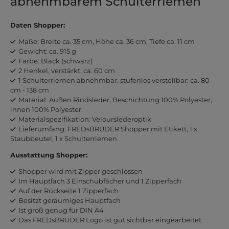
abnehmbarem Schulterriemen
Daten Shopper:
Maße: Breite ca. 35 cm, Höhe ca. 36 cm, Tiefe ca. 11 cm
Gewicht: ca. 915 g
Farbe: Black (schwarz)
2 Henkel, verstärkt: ca. 60 cm
1 Schulterriemen abnehmbar, stufenlos verstellbar: ca. 80
cm - 138 cm
Material: Außen Rindsleder, Beschichtung 100% Polyester,
innen 100% Polyester
Materialspezifikation: Velourslederoptik
Lieferumfang: FREDsBRUDER Shopper mit Etikett, 1 x
Staubbeutel, 1 x Schulterriemen
Ausstattung Shopper:
Shopper wird mit Zipper geschlossen
Im Hauptfach 3 Einschubfächer und 1 Zipperfach
Auf der Rückseite 1 Zipperfach
Besitzt geräumiges Hauptfach
Ist groß genug für DIN A4
Das FREDsBRUDER Logo ist gut sichtbar eingearbeitet