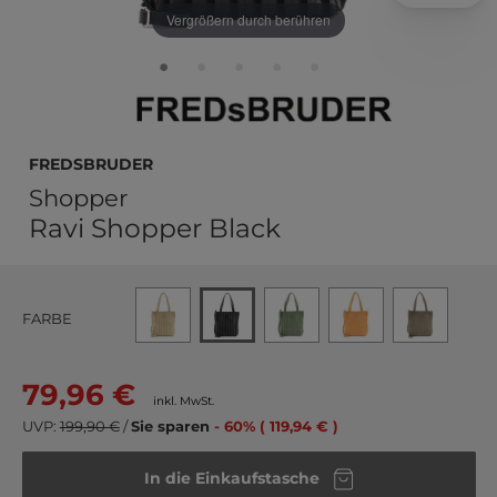
Vergrößern durch berühren
FREDsBRUDER
Shopper
Ravi Shopper Black
FARBE
79,96 €
inkl. MwSt.
UVP:
199,90 €
/
Sie sparen
- 60% ( 119,94 € )
In die Einkaufstasche