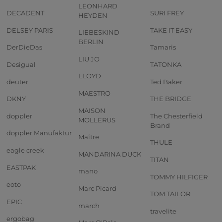
LEONHARD
DECADENT
SURI FREY
HEYDEN
DELSEY PARIS
TAKE IT EASY
LIEBESKIND
BERLIN
DerDieDas
Tamaris
LIU JO
Desigual
TATONKA
LLOYD
deuter
Ted Baker
MAESTRO
DKNY
THE BRIDGE
MAISON
doppler
The Chesterfield
MOLLERUS
Brand
doppler Manufaktur
Maître
THULE
eagle creek
MANDARINA DUCK
TITAN
EASTPAK
mano
TOMMY HILFIGER
eoto
Marc Picard
TOM TAILOR
EPIC
march
travelite
ergobag