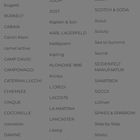
JOOP!
bugatti
SCOTCH & SODA
JOST
BURKELY
Scout
Kapten & Son
CABAIA
Scouty
KARL LAGERFELD
Calvin Klein
Sea to Summit
kattbjoern
camel active
Secrid
kipling
CAMP DAVID
SEIDENFELT
KLONDIKE 1896
CAMPOMAGGI
MANUFAKTUR
Knirps
CATERINA LUCCHI
SMARTBOX
L.CREDI
CHIEMSEE
SOCCX
LACOSTE
CINQUE
s.Oliver
LA MARTINA
COCCINELLE
SPIKES & SPARROW
LANCASTER
coocazoo
Step by Step
Lässig
DAKINE
Stratic