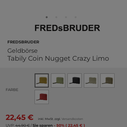
FREDsBRUDER
Geldbörse
Tabily Coin Nugget Crazy Limo
FARBE
22,45 €
inkl. MwSt. zzgl.
Versandkosten
UVP:
44,90 €
/
Sie sparen
- 50% ( 22,45 € )