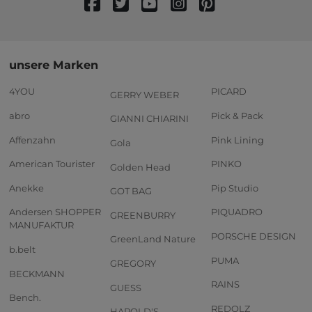
unsere Marken
4YOU
PICARD
GERRY WEBER
abro
Pick & Pack
GIANNI CHIARINI
Affenzahn
Pink Lining
Gola
American Tourister
PINKO
Golden Head
Anekke
Pip Studio
GOT BAG
Andersen SHOPPER
PIQUADRO
GREENBURRY
MANUFAKTUR
PORSCHE DESIGN
GreenLand Nature
b.belt
PUMA
GREGORY
BECKMANN
RAINS
GUESS
Bench.
REDOLZ
HAROLD'S