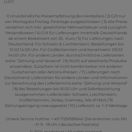
LUCY
1) Unverbindliche Preisempfehlung des Herstellers / 2) Gilt nur
von Montag bis Freitag, Feiertage ausgeschlossen / 3) alle Preise
verstehen sich inkl. gesetzlicher Mehrwertsteuer und zuzüglich
Versandkosten / 4) Gilt für Lieferungen innerhalb Deutschlands
ab einem Bestellwert von 25,- Euro / 5) Für Lieferungen nach
Deutschland. Für Schweiz & Liechtenstein: Bestellungen bis
10.02 14:00 Uhr. Für Großbritannien und Kanalinseln: 09.02
14:00 Uhr. Für andere Länder: durchschnittliche Lieferzeiten
siehe "Zahlung und Versand". / 6) Nicht auf rabattierte Produkte
anwendbar. Gutschein ist nicht kombinierbar mit anderen
Gutscheinen oder Aktions-Preisen. / 7) Lieferungen nach
Deutschland. Lieferzeiten für andere Länder und Informationen
zur Berechnung des Liefertermins siehe "Zahlung und Versand"
/ 8) Bei Bestellungen bis 16:00 Uhr und Sofortbezahlung
(ausgenommen Lieferländer: Schweiz, Liechtenstein,
Großbritannien, Jersey, Guernsey, Isle of Man) / 9)
Zahlungseingang vorausgesetzt / 10) Lieferzeit: ca. 1–3 Werktage
Unsere Service Hotline: + 49 7129/936640 (Sie erreichen uns: Mo
- Fr 9 - 18 Uhr / deutsches Festnetz)
© 2024 modeherz / All rights reserved.