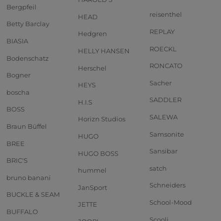
Bergpfeil
reisenthel
HEAD
Betty Barclay
REPLAY
Hedgren
BIASIA
ROECKL
HELLY HANSEN
Bodenschatz
RONCATO
Herschel
Bogner
Sacher
HEYS
boscha
SADDLER
H.I.S
BOSS
SALEWA
Horizn Studios
Braun Büffel
Samsonite
HUGO
BREE
Sansibar
HUGO BOSS
BRIC'S
satch
hummel
bruno banani
Schneiders
JanSport
BUCKLE & SEAM
School-Mood
JETTE
BUFFALO
Scooli