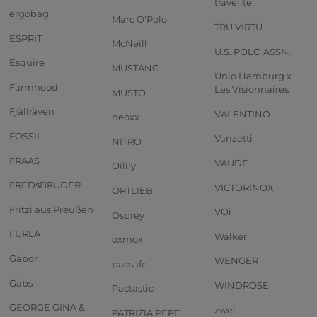
travelite
ergobag
Marc O'Polo
TRU VIRTU
ESPRIT
McNeill
U.S. POLO ASSN.
Esquire
MUSTANG
Unio Hamburg x
Farmhood
Les Visionnaires
MUSTO
Fjällräven
VALENTINO
neoxx
FOSSIL
Vanzetti
NITRO
FRAAS
VAUDE
Oilily
FREDsBRUDER
VICTORINOX
ORTLIEB
Fritzi aus Preußen
VOi
Osprey
FURLA
Walker
oxmox
Gabor
WENGER
pacsafe
Gabs
WINDROSE
Pactastic
GEORGE GINA &
zwei
PATRIZIA PEPE