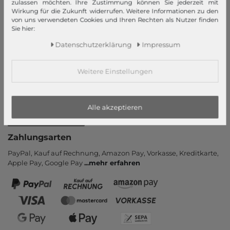
Neukunde?
zulassen möchten. Ihre Zustimmung können Sie jederzeit mit
Wirkung für die Zukunft widerrufen. Weitere Informationen zu den
Informationen
von uns verwendeten Cookies und Ihren Rechten als Nutzer finden
Sie hier:
Kontakt
Daten­schutz­erklärung
Impressum
Rücksendung
Rückrufservice
Weitere Einstellungen
Hilfe & FAQ
Zahlung und Versand
Newsletter
Alle akzeptieren
Vertrag widerrufen
Zahlungsarten
PayPal, Kauf auf Rechnung, Amazon Pay, Vor­kasse, Kredit­karte,
Apple Pay, Google Pay
...
mehr erfahren